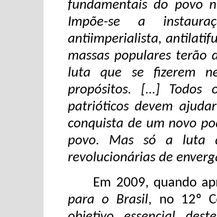
fundamentais do povo no
Impõe-se a instaur
antiimperialista, antilatif
massas populares terão d
luta que se fizerem ne
propósitos. [...] Todo
patrióticos devem ajuda
conquista de um novo pode
povo. Mas só a luta d
revolucionárias de enver
Em 2009, quando apr
para o Brasil
, no 12º C
objetivo essencial des