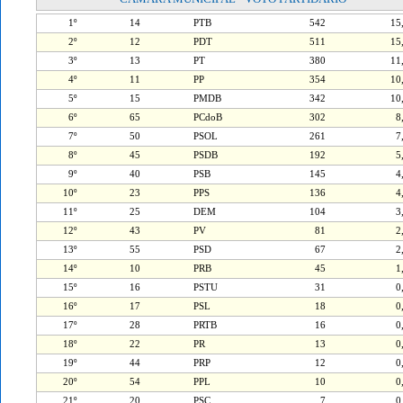
1º
14
PTB
542
1
2º
12
PDT
511
1
3º
13
PT
380
1
4º
11
PP
354
1
5º
15
PMDB
342
1
6º
65
PCdoB
302
8
7º
50
PSOL
261
7
8º
45
PSDB
192
5
9º
40
PSB
145
4
10º
23
PPS
136
4
11º
25
DEM
104
3
12º
43
PV
81
2
13º
55
PSD
67
2
14º
10
PRB
45
1
15º
16
PSTU
31
0
16º
17
PSL
18
0
17º
28
PRTB
16
0
18º
22
PR
13
0
19º
44
PRP
12
0
20º
54
PPL
10
0
21º
20
PSC
7
0