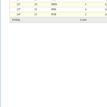
22º
33
PMN
5
0
23º
31
PHS
4
0
24º
21
PCB
2
0
TOTAL
3.410