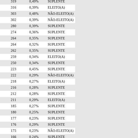
319
0,49%
SUPLENTE
316
0,39%
ELEITO(A)
303
0,48%
NÃO-ELEITO(A)
302
0,39%
NÃO-ELEITO(A)
280
0,39%
SUPLENTE
274
0,36%
SUPLENTE
264
0,35%
SUPLENTE
264
0,32%
SUPLENTE
262
0,35%
SUPLENTE
259
0,34%
ELEITO(A)
250
0,34%
SUPLENTE
223
0,45%
SUPLENTE
222
0,29%
NÃO-ELEITO(A)
218
0,27%
ELEITO(A)
216
0,28%
SUPLENTE
212
0,28%
SUPLENTE
211
0,29%
ELEITO(A)
185
0,27%
SUPLENTE
180
0,25%
SUPLENTE
177
0,23%
SUPLENTE
176
0,29%
SUPLENTE
175
0,23%
NÃO-ELEITO(A)
166
0,24%
SUPLENTE