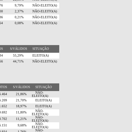
076
9,79%
NÃO-ELEITO(A)
200
2,37%
NÃO-ELEITO(A)
186
0,21%
NÃO-ELEITO(A)
64
0,08%
NÃO-ELEITO(A)
TOS
S/VÁLIDOS
SITUAÇÃO
034
55,29%
ELEITO(A)
656
44,71%
NÃO-ELEITO(A)
OTOS
S/VÁLIDOS
SITUAÇÃO
NÃO-
6.464
21,86%
ELEITO(A)
6.209
21,70%
ELEITO(A)
1.652
18,97%
ELEITO(A)
NÃO-
9.692
11,80%
ELEITO(A)
NÃO-
8.702
11,21%
ELEITO(A)
NÃO-
6.151
9,68%
ELEITO(A)
NÃO-
2.934
1,76%