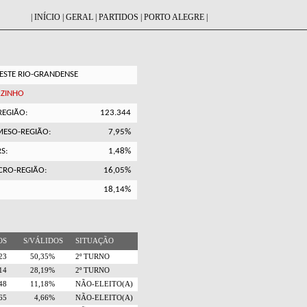
|
INÍCIO
|
GERAL
|
PARTIDOS
|
PORTO ALEGRE
|
STE RIO-GRANDENSE
AZINHO
REGIÃO:
123.344
MESO-REGIÃO:
7,95%
S:
1,48%
CRO-REGIÃO:
16,05%
18,14%
TOS
S/VÁLIDOS
SITUAÇÃO
323
50,35%
2º TURNO
614
28,19%
2º TURNO
948
11,18%
NÃO-ELEITO(A)
565
4,66%
NÃO-ELEITO(A)