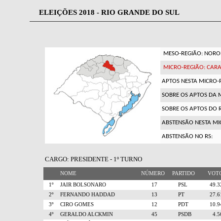
ELEIÇÕES 2018 - RIO GRANDE DO SUL
MESO-REGIÃO: NOROE
MICRO-REGIÃO: CAR
APTOS NESTA MICRO-
SOBRE OS APTOS DA 
SOBRE OS APTOS DO R
ABSTENSÃO NESTA MI
ABSTENSÃO NO RS:
CARGO: PRESIDENTE - 1º TURNO
NOME
NÚMERO
PARTIDO
VO
1º
JAIR BOLSONARO
17
PSL
49.
2º
FERNANDO HADDAD
13
PT
27.
3º
CIRO GOMES
12
PDT
10.
4º
GERALDO ALCKMIN
45
PSDB
4.