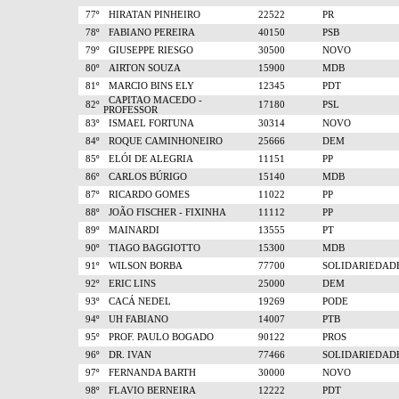
77º
HIRATAN PINHEIRO
22522
PR
78º
FABIANO PEREIRA
40150
PSB
79º
GIUSEPPE RIESGO
30500
NOVO
80º
AIRTON SOUZA
15900
MDB
81º
MARCIO BINS ELY
12345
PDT
CAPITAO MACEDO -
82º
17180
PSL
PROFESSOR
83º
ISMAEL FORTUNA
30314
NOVO
84º
ROQUE CAMINHONEIRO
25666
DEM
85º
ELÓI DE ALEGRIA
11151
PP
86º
CARLOS BÚRIGO
15140
MDB
87º
RICARDO GOMES
11022
PP
88º
JOÃO FISCHER - FIXINHA
11112
PP
89º
MAINARDI
13555
PT
90º
TIAGO BAGGIOTTO
15300
MDB
91º
WILSON BORBA
77700
SOLIDARIEDAD
92º
ERIC LINS
25000
DEM
93º
CACÁ NEDEL
19269
PODE
94º
UH FABIANO
14007
PTB
95º
PROF. PAULO BOGADO
90122
PROS
96º
DR. IVAN
77466
SOLIDARIEDAD
97º
FERNANDA BARTH
30000
NOVO
98º
FLAVIO BERNEIRA
12222
PDT