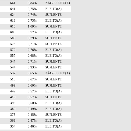
661
0,84%
NÃO-ELEITO(A)
641
0,75%
ELEITO(A)
624
0,74%
SUPLENTE
618
0,73%
ELEITO(A)
616
1,09%
SUPLENTE
605
0,72%
ELEITO(A)
586
0,79%
SUPLENTE
573
0,71%
SUPLENTE
570
0,76%
ELEITO(A)
557
0,68%
ELEITO(A)
547
0,71%
SUPLENTE
544
0,93%
SUPLENTE
532
0,65%
NÃO-ELEITO(A)
516
0,67%
SUPLENTE
499
0,60%
SUPLENTE
449
0,57%
ELEITO(A)
419
0,57%
SUPLENTE
398
0,50%
ELEITO(A)
389
0,49%
ELEITO(A)
375
0,45%
SUPLENTE
369
0,47%
ELEITO(A)
354
0,46%
ELEITO(A)