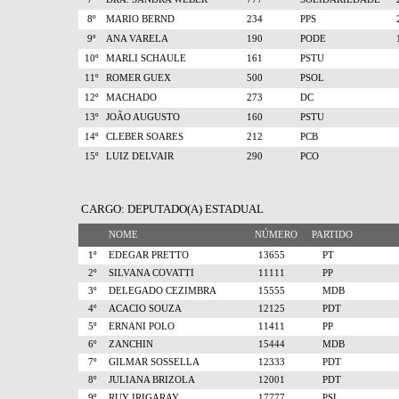
8º
MARIO BERND
234
PPS
9º
ANA VARELA
190
PODE
10º
MARLI SCHAULE
161
PSTU
11º
ROMER GUEX
500
PSOL
12º
MACHADO
273
DC
13º
JOÃO AUGUSTO
160
PSTU
14º
CLEBER SOARES
212
PCB
15º
LUIZ DELVAIR
290
PCO
CARGO: DEPUTADO(A) ESTADUAL
NOME
NÚMERO
PARTIDO
1º
EDEGAR PRETTO
13655
PT
2º
SILVANA COVATTI
11111
PP
3º
DELEGADO CEZIMBRA
15555
MDB
4º
ACACIO SOUZA
12125
PDT
5º
ERNANI POLO
11411
PP
6º
ZANCHIN
15444
MDB
7º
GILMAR SOSSELLA
12333
PDT
8º
JULIANA BRIZOLA
12001
PDT
9º
RUY IRIGARAY
17777
PSL