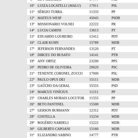
10º
LUIZA LOCATELLI (MALU)
17911
PSL
11º
SÉRGIO TURRA
11333
PP
12º
MATEUS WESP
45045
PSDB
13º
MISSIONARIO VOLNEI
22222
PR
14º
LUCIA CAMINI
13613
PT
15º
EDUARDO LOUREIRO
12412
PDT
16º
CLAIR KUHN
15789
MDB
17º
JEFERSON FERNANDES
13120
PT
18º
DIRCEU DO BUSATO
14141
PTB
19º
ANY ORTIZ
23200
PPS
20º
PEDRO DE OLIVEIRA
20620
PSC
21º
TENENTE CORONEL ZUCCO
17000
PSL
22º
PAULO OPUS DEI
15111
MDB
23º
GAÚCHO DA GERAL
55555
PSD
24º
MARCUS VINÍCIUS
11211
PP
25º
CHARLES MORAIS LOCUTOR
11555
PP
26º
BETO FANTINEL
15500
MDB
27º
GERSON BURMANN
12312
PDT
28º
COSTELLA
15234
MDB
29º
ROGÉRIO NARDELI
15222
MDB
30º
GILBERTO CAPOANI
15160
MDB
31º
ELIZANDRO SABINO
14777
PTB