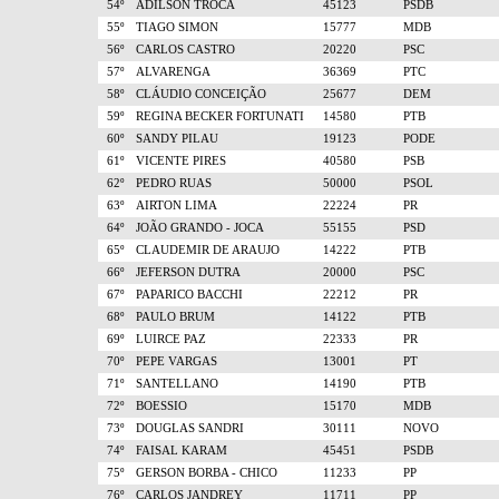
54º
ADILSON TROCA
45123
PSDB
55º
TIAGO SIMON
15777
MDB
56º
CARLOS CASTRO
20220
PSC
57º
ALVARENGA
36369
PTC
58º
CLÁUDIO CONCEIÇÃO
25677
DEM
59º
REGINA BECKER FORTUNATI
14580
PTB
60º
SANDY PILAU
19123
PODE
61º
VICENTE PIRES
40580
PSB
62º
PEDRO RUAS
50000
PSOL
63º
AIRTON LIMA
22224
PR
64º
JOÃO GRANDO - JOCA
55155
PSD
65º
CLAUDEMIR DE ARAUJO
14222
PTB
66º
JEFERSON DUTRA
20000
PSC
67º
PAPARICO BACCHI
22212
PR
68º
PAULO BRUM
14122
PTB
69º
LUIRCE PAZ
22333
PR
70º
PEPE VARGAS
13001
PT
71º
SANTELLANO
14190
PTB
72º
BOESSIO
15170
MDB
73º
DOUGLAS SANDRI
30111
NOVO
74º
FAISAL KARAM
45451
PSDB
75º
GERSON BORBA - CHICO
11233
PP
76º
CARLOS JANDREY
11711
PP