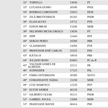
32º
TORTELLI
13030
PT
33º
LUCIANA GENRO
50500
PSOL
34º
RODRIGO LORENZONI
25025
DEM
35º
ZILÁ BREITENBACH
45345
PSDB
36º
ELIAS ALVES
14712
PTB
37º
EDSON BRUM
15200
MDB
38º
NELSINHO METALURGICO
13630
PT
39º
DIPP
12444
PDT
40º
SERGIO PERES
10300
PRB
41º
CLASSMANN
14200
PTB
42º
PROFESSOR JOSÉ CARLOS
55255
PSD
43º
KÁTIA 10
10010
PRB
44º
JULIANO ROSO
65665
PC do B
VALDAIR GOMES DE
45º
22111
PR
ALMEIDA
46º
SCHNEIDER
17123
PSL
47º
FÁBIO OSTERMANN
30300
NOVO
48º
COMANDANTE NÁDIA
15190
MDB
49º
LUIZ MARENCO
12220
PDT
50º
ELTON WEBER
40120
PSB
51º
GILBERTO CEZAR
45111
PSDB
52º
GABRIEL SOUZA
15000
MDB
53º
FRANCIANE BAYER
40414
PSB