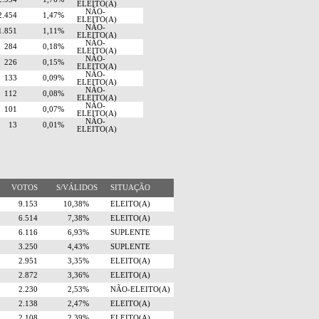
ELEITO(A)
NÃO-
2.454
1,47%
ELEITO(A)
NÃO-
1.851
1,11%
ELEITO(A)
NÃO-
284
0,18%
ELEITO(A)
NÃO-
226
0,15%
ELEITO(A)
NÃO-
133
0,09%
ELEITO(A)
NÃO-
112
0,08%
ELEITO(A)
NÃO-
101
0,07%
ELEITO(A)
NÃO-
13
0,01%
ELEITO(A)
VOTOS
S/VÁLIDOS
SITUAÇÃO
9.153
10,38%
ELEITO(A)
6.514
7,38%
ELEITO(A)
6.116
6,93%
SUPLENTE
3.250
4,43%
SUPLENTE
2.951
3,35%
ELEITO(A)
2.872
3,36%
ELEITO(A)
2.230
2,53%
NÃO-ELEITO(A)
2.138
2,47%
ELEITO(A)
2.108
2,39%
ELEITO(A)