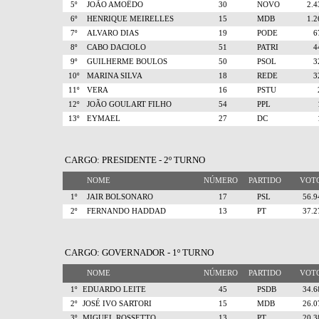
5º
JOÃO AMOÊDO
30
NOVO
2.
6º
HENRIQUE MEIRELLES
15
MDB
1.
7º
ALVARO DIAS
19
PODE
8º
CABO DACIOLO
51
PATRI
9º
GUILHERME BOULOS
50
PSOL
10º
MARINA SILVA
18
REDE
11º
VERA
16
PSTU
12º
JOÃO GOULART FILHO
54
PPL
13º
EYMAEL
27
DC
CARGO: PRESIDENTE - 2º TURNO
NOME
NÚMERO
PARTIDO
VO
1º
JAIR BOLSONARO
17
PSL
56.
2º
FERNANDO HADDAD
13
PT
37.
CARGO: GOVERNADOR - 1º TURNO
NOME
NÚMERO
PARTIDO
VO
1º
EDUARDO LEITE
45
PSDB
34.
2º
JOSÉ IVO SARTORI
15
MDB
26.
3º
MIGUEL ROSSETTO
13
PT
20.