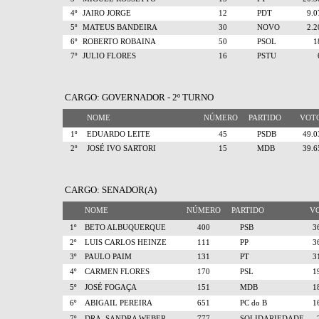
4º
JAIRO JORGE
12
PDT
9.
5º
MATEUS BANDEIRA
30
NOVO
2.
6º
ROBERTO ROBAINA
50
PSOL
7º
JULIO FLORES
16
PSTU
CARGO: GOVERNADOR - 2º TURNO
NOME
NÚMERO
PARTIDO
VO
1º
EDUARDO LEITE
45
PSDB
49.
2º
JOSÉ IVO SARTORI
15
MDB
39.
CARGO: SENADOR(A)
NOME
NÚMERO
PARTIDO
V
1º
BETO ALBUQUERQUE
400
PSB
3
2º
LUIS CARLOS HEINZE
111
PP
3
3º
PAULO PAIM
131
PT
3
4º
CARMEN FLORES
170
PSL
1
5º
JOSÉ FOGAÇA
151
MDB
1
6º
ABIGAIL PEREIRA
651
PC do B
1
7º
DRA. SANDRA WEBER
777
SOLIDARIEDADE