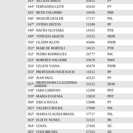
343º
NELSON ARRUE
43055
PV
344º
FERNANDA LEITE
43410
PV
345º
BETH COLOMBO
10456
PRB
346º
MOACIR GEGLER
17117
PSL
347º
OVÍDIO DEITOS
11200
PP
348º
RAFÃO OLIVEIRA
14555
PTB
349º
VINÍCIOS ARAÚJO
15151
MDB
350º
GLÁDIS KLEIN
45666
PSDB
351º
MARI DE BORTOLI
14121
PTB
352º
PEDRO RODRIGUES
20777
PSC
353º
ROBERTO WILODRE
33679
PMN
354º
CELENI VIANA
45670
PSDB
355º
PROFESSOR ISSUR KOCH
11012
PP
356º
JEAN PAUL
43223
PV
PROFESSORA CLAUDINHA
357º
25222
DEM
JARDIM
358º
IARA CARDOSO
12500
PDT
359º
MARIA EUGENIA
12610
PDT
360º
ERICA SOUZA
13088
PT
361º
VALDECI ROCHA
17009
PSL
362º
MARIA CLAUDIA BRASIL
17717
PSL
363º
ELIETE NUNES
22221
PR
364º
COSTA
27456
DC
365º
IVAN BRUXEL
27555
DC