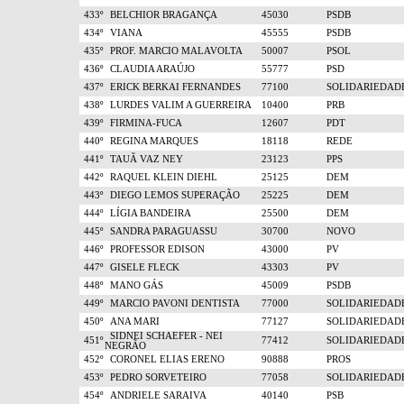
433º
BELCHIOR BRAGANÇA
45030
PSDB
434º
VIANA
45555
PSDB
435º
PROF. MARCIO MALAVOLTA
50007
PSOL
436º
CLAUDIA ARAÚJO
55777
PSD
437º
ERICK BERKAI FERNANDES
77100
SOLIDARIEDAD
438º
LURDES VALIM A GUERREIRA
10400
PRB
439º
FIRMINA-FUCA
12607
PDT
440º
REGINA MARQUES
18118
REDE
441º
TAUÃ VAZ NEY
23123
PPS
442º
RAQUEL KLEIN DIEHL
25125
DEM
443º
DIEGO LEMOS SUPERAÇÃO
25225
DEM
444º
LÍGIA BANDEIRA
25500
DEM
445º
SANDRA PARAGUASSU
30700
NOVO
446º
PROFESSOR EDISON
43000
PV
447º
GISELE FLECK
43303
PV
448º
MANO GÁS
45009
PSDB
449º
MARCIO PAVONI DENTISTA
77000
SOLIDARIEDAD
450º
ANA MARI
77127
SOLIDARIEDAD
SIDNEI SCHAEFER - NEI
451º
77412
SOLIDARIEDAD
NEGRÃO
452º
CORONEL ELIAS ERENO
90888
PROS
453º
PEDRO SORVETEIRO
77058
SOLIDARIEDAD
454º
ANDRIELE SARAIVA
40140
PSB