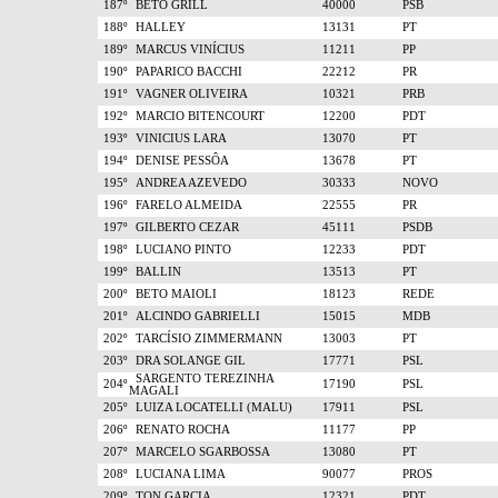
187º
BETO GRILL
40000
PSB
188º
HALLEY
13131
PT
189º
MARCUS VINÍCIUS
11211
PP
190º
PAPARICO BACCHI
22212
PR
191º
VAGNER OLIVEIRA
10321
PRB
192º
MARCIO BITENCOURT
12200
PDT
193º
VINICIUS LARA
13070
PT
194º
DENISE PESSÔA
13678
PT
195º
ANDREA AZEVEDO
30333
NOVO
196º
FARELO ALMEIDA
22555
PR
197º
GILBERTO CEZAR
45111
PSDB
198º
LUCIANO PINTO
12233
PDT
199º
BALLIN
13513
PT
200º
BETO MAIOLI
18123
REDE
201º
ALCINDO GABRIELLI
15015
MDB
202º
TARCÍSIO ZIMMERMANN
13003
PT
203º
DRA SOLANGE GIL
17771
PSL
SARGENTO TEREZINHA
204º
17190
PSL
MAGALI
205º
LUIZA LOCATELLI (MALU)
17911
PSL
206º
RENATO ROCHA
11177
PP
207º
MARCELO SGARBOSSA
13080
PT
208º
LUCIANA LIMA
90077
PROS
209º
TON GARCIA
12321
PDT