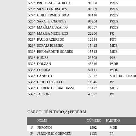
522º
PROFESSOR PADILLA
90008
PROS
523º
SILVIO ANDRADES
90009
PROS
524º
GUILHERME XIBICA
90110
PROS
525º
SARA FERNANDES
90234
PROS
526º
MARÍLIA BUZATTO
90557
PROS
527º
MARISA MEDEIROS
22256
PR
528º
PAULO AZEREDO
12244
PDT
529º
SORAIA RIBEIRO
15415
MDB
530º
BERNARDETE SOARES
15515
MDB
531º
NUNES
23503
PPS
532º
DOLZAN
45610
PSDB
533º
CORRÊA
50111
PSOL
534º
CANHOTO
77077
SOLIDARIEDAD
535º
DIOGO CYRILLO
11946
PP
536º
GILBERTO F. BALDASSO
15177
MDB
537º
JACSON
43077
PV
CARGO: DEPUTADO(A) FEDERAL
NOME
NÚMERO
PARTIDO
1º
PERONDI
1502
MDB
2º
JERÔNIMO GOERGEN
1133
PP