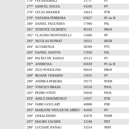
276º
IYA SANDRALI
13737
PT
277º
SAMUEL SOUZA
43200
PV
278º
CELSO KRAMER
14014
PTB
279º
NATASHA FERREIRA
65657
PC do B
280º
DANIEL FAGUNDES
17990
PSL
281º
TENENTE GILBERTO
90193
PROS
282º
CLAUDIO MONTANELLI
11666
PP
283º
NICOLAS DUPRAT
18321
REDE
284º
ALVARENGA
36369
PTC
285º
DANIEL SANTOS
17050
PSL
286º
PAI RUI DE XANGO
43123
PV
287º
ANDRESSA
65659
PC do B
288º
ZICO POSSOLINO
90010
PROS
289º
REJANE VERARDO
13031
PT
290º
ANDREA PEREIRA
19175
PODE
291º
VINICIUS BRASIL
50550
PSOL
292º
PEDRO STEIN
50050
PSOL
293º
ADILÓ DIDOMENICO
14557
PTB
294º
FABIO GOULART
40886
PSB
295º
MARLENE WEILER DE ABREU
43456
PV
296º
GERALDINHO
45678
PSDB
297º
MAURO ZACHER
12180
PDT
298º
LUCIANE HANAU
33314
PMN