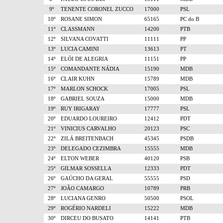
9º
TENENTE CORONEL ZUCCO
17000
PSL
10º
ROSANE SIMON
65165
PC do B
11º
CLASSMANN
14200
PTB
12º
SILVANA COVATTI
11111
PP
13º
LUCIA CAMINI
13613
PT
14º
ELÓI DE ALEGRIA
11151
PP
15º
COMANDANTE NÁDIA
15190
MDB
16º
CLAIR KUHN
15789
MDB
17º
MARLON SCHOCK
17005
PSL
18º
GABRIEL SOUZA
15000
MDB
19º
RUY IRIGARAY
17777
PSL
20º
EDUARDO LOUREIRO
12412
PDT
21º
VINICIUS CARVALHO
20123
PSC
22º
ZILÁ BREITENBACH
45345
PSDB
23º
DELEGADO CEZIMBRA
15555
MDB
24º
ELTON WEBER
40120
PSB
25º
GILMAR SOSSELLA
12333
PDT
26º
GAÚCHO DA GERAL
55555
PSD
27º
JOÃO CAMARGO
10789
PRB
28º
LUCIANA GENRO
50500
PSOL
29º
ROGÉRIO NARDELI
15222
MDB
30º
DIRCEU DO BUSATO
14141
PTB