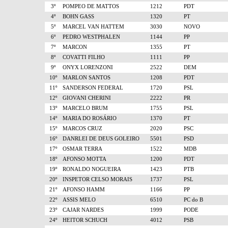
3º
POMPEO DE MATTOS
1212
PDT
4º
BOHN GASS
1320
PT
5º
MARCEL VAN HATTEM
3030
NOVO
6º
PEDRO WESTPHALEN
1144
PP
7º
MARCON
1355
PT
8º
COVATTI FILHO
1111
PP
9º
ONYX LORENZONI
2522
DEM
10º
MARLON SANTOS
1208
PDT
11º
SANDERSON FEDERAL
1720
PSL
12º
GIOVANI CHERINI
2222
PR
13º
MARCELO BRUM
1755
PSL
14º
MARIA DO ROSÁRIO
1370
PT
15º
MARCOS CRUZ
2020
PSC
16º
DANRLEI DE DEUS GOLEIRO
5501
PSD
17º
OSMAR TERRA
1522
MDB
18º
AFONSO MOTTA
1200
PDT
19º
RONALDO NOGUEIRA
1423
PTB
20º
INSPETOR CELSO MORAIS
1737
PSL
21º
AFONSO HAMM
1166
PP
22º
ASSIS MELO
6510
PC do B
23º
CAJAR NARDES
1999
PODE
24º
HEITOR SCHUCH
4012
PSB