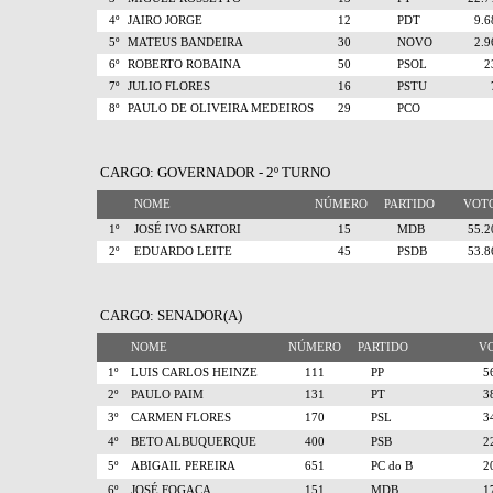
4º
JAIRO JORGE
12
PDT
9.
5º
MATEUS BANDEIRA
30
NOVO
2.
6º
ROBERTO ROBAINA
50
PSOL
7º
JULIO FLORES
16
PSTU
8º
PAULO DE OLIVEIRA MEDEIROS
29
PCO
CARGO: GOVERNADOR - 2º TURNO
NOME
NÚMERO
PARTIDO
VO
1º
JOSÉ IVO SARTORI
15
MDB
55.
2º
EDUARDO LEITE
45
PSDB
53.
CARGO: SENADOR(A)
NOME
NÚMERO
PARTIDO
V
1º
LUIS CARLOS HEINZE
111
PP
5
2º
PAULO PAIM
131
PT
3
3º
CARMEN FLORES
170
PSL
3
4º
BETO ALBUQUERQUE
400
PSB
2
5º
ABIGAIL PEREIRA
651
PC do B
2
6º
JOSÉ FOGAÇA
151
MDB
1