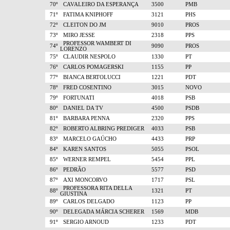
70º
CAVALEIRO DA ESPERANÇA
3500
PMB
71º
FATIMA KNIPHOFF
3121
PHS
72º
CLEITON DO JM
9010
PROS
73º
MIRO JESSE
2318
PPS
PROFESSOR WAMBERT DI
74º
9090
PROS
LORENZO
75º
CLAUDIR NESPOLO
1330
PT
76º
CARLOS POMAGERSKI
1155
PP
77º
BIANCA BERTOLUCCI
1221
PDT
78º
FRED COSENTINO
3015
NOVO
79º
FORTUNATI
4018
PSB
80º
DANIEL DA TV
4500
PSDB
81º
BARBARA PENNA
2320
PPS
82º
ROBERTO ALBRING PREDIGER
4033
PSB
83º
MARCELO GAÚCHO
4433
PRP
84º
KAREN SANTOS
5055
PSOL
85º
WERNER REMPEL
5454
PPL
86º
PEDRÃO
5577
PSD
87º
AXI MONCORVO
1717
PSL
PROFESSORA RITA DELLA
88º
1321
PT
GIUSTINA
89º
CARLOS DELGADO
1123
PP
90º
DELEGADA MÁRCIA SCHERER
1569
MDB
91º
SERGIO ARNOUD
1233
PDT