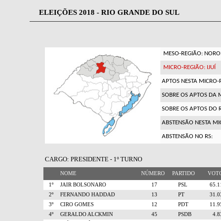
ELEIÇÕES 2018 - RIO GRANDE DO SUL
MESO-REGIÃO: NOROE
MICRO-REGIÃO: IJUÍ
APTOS NESTA MICRO-
SOBRE OS APTOS DA 
SOBRE OS APTOS DO R
ABSTENSÃO NESTA MI
ABSTENSÃO NO RS:
CARGO: PRESIDENTE - 1º TURNO
NOME
NÚMERO
PARTIDO
VO
1º
JAIR BOLSONARO
17
PSL
65.
2º
FERNANDO HADDAD
13
PT
31.
3º
CIRO GOMES
12
PDT
11.
4º
GERALDO ALCKMIN
45
PSDB
4.