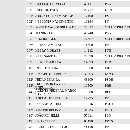
299º
DALCISO OLIVEIRA
40111
PSB
300º
FABIANO FAFÁ
25777
DEM
301º
JORGE LUIZ FREGAPANE
17100
PSL
302º
NELSONIR NASCIMENTO
13144
PT
303º
ROTH DA ACESSIBILIDADE
77612
SOLIDARIEDAD
304º
MANIR ZENI
40240
PSB
305º
ANA RANGEL
77407
SOLIDARIEDAD
306º
RAFAEL AMARAL
11500
PP
307º
KELLY MORAES
14112
PTB
308º
KEIO SANTOS
77630
SOLIDARIEDAD
309º
LUIZ CÉSAR LEAL
14023
PTB
310º
INSPETOR LUZ
15600
MDB
311º
LEONEL GARIBALDI
30203
NOVO
312º
PEDRO PEREIRA
45600
PSDB
PROFESSOR CARLOS
313º
10500
PRB
TENROLLER
AGENTE FEDERAL MARCO
314º
18888
REDE
MONTEIRO
315º
ADELAIDE TEIXEIRA
12225
PDT
316º
ROSANE JARDIM
16016
PSTU
317º
VILMAR BELEZA
33033
PMN
318º
JOÃO REINELLI
55011
PSD
319º
ESTIVALETE
90190
PROS
320º
EDUARDO VIRISSIMO
11116
PP