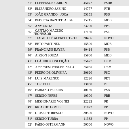
31º
CLEBERSON GARDIN
45072
PSDB
32º
ELIZANDRO SABINO
14777
PTB
33º
JOÃO GRANDO - JOCA
55155
PSD
34º
PATRICIA BAZOTTI ALBA
15715
MDB
35º
ANY ORTIZ
23200
PPS
CAPITAO MACEDO -
36º
17180
PSL
PROFESSOR
37º
TIAGO JOSÉ ALBRECHT - TJ
30456
NOVO
38º
BETO FANTINEL
15500
MDB
39º
FRANCIANE BAYER
40414
PSB
40º
AIRTON SOUZA
15900
MDB
41º
CLÁUDIO CONCEIÇÃO
25677
DEM
42º
JOSÉ WESTPHALEN NETO
25055
DEM
43º
PEDRO DE OLIVEIRA
20620
PSC
44º
LUIZ MARENCO
12220
PDT
45º
TORTELLI
13030
PT
46º
FABIANO PEREIRA
40150
PSB
47º
SERGIO PERES
10300
PRB
48º
MISSIONARIO VOLNEI
22222
PR
49º
RICARDO GOMES
11022
PP
50º
GIUSEPPE RIESGO
30500
NOVO
51º
SÉRGIO TURRA
11333
PP
52º
FÁBIO OSTERMANN
30300
NOVO