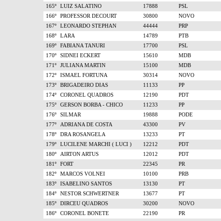
165º
LUIZ SALATINO
17888
PSL
166º
PROFESSOR DECOURT
30800
NOVO
167º
LEONARDO STEPHAN
44444
PRP
168º
LARA
14789
PTB
169º
FABIANA TANURI
17700
PSL
170º
SIDNEI ECKERT
15610
MDB
171º
JULIANA MARTIN
15100
MDB
172º
ISMAEL FORTUNA
30314
NOVO
173º
BRIGADEIRO DIAS
11133
PP
174º
CORONEL QUADROS
12190
PDT
175º
GERSON BORBA - CHICO
11233
PP
176º
SILMAR
19888
PODE
177º
ADRIANA DE COSTA
43300
PV
178º
DRA ROSANGELA
13233
PT
179º
LUCILENE MARCHI ( LUCI )
12212
PDT
180º
AIRTON ARTUS
12012
PDT
181º
FORT
22345
PR
182º
MARCOS VOLNEI
10100
PRB
183º
ISABELINO SANTOS
13130
PT
184º
NESTOR SCHWERTNER
13677
PT
185º
DIRCEU QUADROS
30200
NOVO
186º
CORONEL BONETE
22190
PR