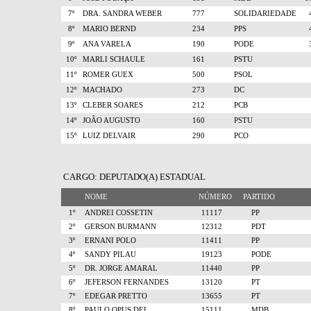
7º
DRA. SANDRA WEBER
777
SOLIDARIEDADE
8º
MARIO BERND
234
PPS
9º
ANA VARELA
190
PODE
10º
MARLI SCHAULE
161
PSTU
11º
ROMER GUEX
500
PSOL
12º
MACHADO
273
DC
13º
CLEBER SOARES
212
PCB
14º
JOÃO AUGUSTO
160
PSTU
15º
LUIZ DELVAIR
290
PCO
CARGO: DEPUTADO(A) ESTADUAL
NOME
NÚMERO
PARTIDO
1º
ANDREI COSSETIN
11117
PP
2º
GERSON BURMANN
12312
PDT
3º
ERNANI POLO
11411
PP
4º
SANDY PILAU
19123
PODE
5º
DR. JORGE AMARAL
11440
PP
6º
JEFERSON FERNANDES
13120
PT
7º
EDEGAR PRETTO
13655
PT
8º
PAULO OPUS DEI
15111
MDB