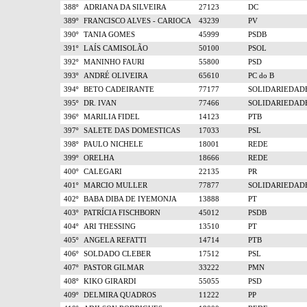
388º
ADRIANA DA SILVEIRA
27123
DC
389º
FRANCISCO ALVES - CARIOCA
43239
PV
390º
TANIA GOMES
45999
PSDB
391º
LAÍS CAMISOLÃO
50100
PSOL
392º
MANINHO FAURI
55800
PSD
393º
ANDRÉ OLIVEIRA
65610
PC do B
394º
BETO CADEIRANTE
77177
SOLIDARIEDAD
395º
DR. IVAN
77466
SOLIDARIEDAD
396º
MARILIA FIDEL
14123
PTB
397º
SALETE DAS DOMESTICAS
17033
PSL
398º
PAULO NICHELE
18001
REDE
399º
ORELHA
18666
REDE
400º
CALEGARI
22135
PR
401º
MARCIO MULLER
77877
SOLIDARIEDAD
402º
BABA DIBA DE IYEMONJA
13888
PT
403º
PATRÍCIA FISCHBORN
45012
PSDB
404º
ARI THESSING
13510
PT
405º
ANGELA REFATTI
14714
PTB
406º
SOLDADO CLEBER
17512
PSL
407º
PASTOR GILMAR
33222
PMN
408º
KIKO GIRARDI
55055
PSD
409º
DELMIRA QUADROS
11222
PP