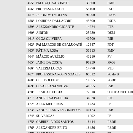
455º
PALHAÇO SABONETE
33800
PMN
456º
PROFESSORA SUSI
55100
PSD
457º
JERONIMO MOLINA
90900
PROS
458º
LOURDES DALLACORT
45500
PSDB
459º
ALEXSANDRO GIGANTE
14224
PTB
460º
AIRTON
25250
DEM
461º
OLGA OLIVEIRA
40700
PSB
462º
PAI MARCOS DE OBALUOAYÊ
12347
PDT
463º
FÁTIMA ROSA
33313
PMN
464º
MÁRCIO AURÉLIO
43210
PV
465º
JAINE DA COSTA
90959
PROS
466º
VALERIA LUCAS
14770
PTB
467º
PROFESSORA ROSIN SOARES
65012
PC do B
468º
CLEUSOLEIDE
19555
PODE
469º
CESAR SANANDUVA
40555
PSB
470º
JESSICA BATISTA
77018
SOLIDARIEDAD
471º
ANDRESSA PADILHA
36028
PTC
472º
ALEX MEDEIROS
11234
PP
473º
VANDERLAN VASCONSELOS
40123
PSB
474º
SU VARGAS
11092
PP
475º
GABRIELA DOS SANTOS
18444
REDE
476º
ALEXANDRE BRITO
18456
REDE