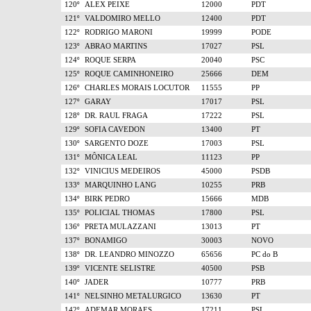
120º
ALEX PEIXE
12000
PDT
121º
VALDOMIRO MELLO
12400
PDT
122º
RODRIGO MARONI
19999
PODE
123º
ABRAO MARTINS
17027
PSL
124º
ROQUE SERPA
20040
PSC
125º
ROQUE CAMINHONEIRO
25666
DEM
126º
CHARLES MORAIS LOCUTOR
11555
PP
127º
GARAY
17017
PSL
128º
DR. RAUL FRAGA
17222
PSL
129º
SOFIA CAVEDON
13400
PT
130º
SARGENTO DOZE
17003
PSL
131º
MÔNICA LEAL
11123
PP
132º
VINICIUS MEDEIROS
45000
PSDB
133º
MARQUINHO LANG
10255
PRB
134º
BIRK PEDRO
15666
MDB
135º
POLICIAL THOMAS
17800
PSL
136º
PRETA MULAZZANI
13013
PT
137º
BONAMIGO
30003
NOVO
138º
DR. LEANDRO MINOZZO
65656
PC do B
139º
VICENTE SELISTRE
40500
PSB
140º
JADER
10777
PRB
141º
NELSINHO METALURGICO
13630
PT
142º
ADEMAR MORAES
17211
PSL