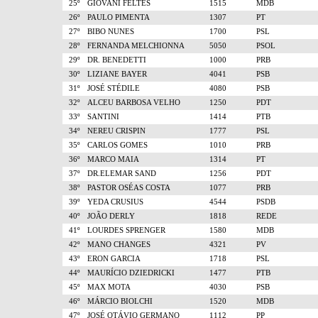
25º
GIOVANI FELTES
1515
MDB
26º
PAULO PIMENTA
1307
PT
27º
BIBO NUNES
1700
PSL
28º
FERNANDA MELCHIONNA
5050
PSOL
29º
DR. BENEDETTI
1000
PRB
30º
LIZIANE BAYER
4041
PSB
31º
JOSÉ STÉDILE
4080
PSB
32º
ALCEU BARBOSA VELHO
1250
PDT
33º
SANTINI
1414
PTB
34º
NEREU CRISPIN
1777
PSL
35º
CARLOS GOMES
1010
PRB
36º
MARCO MAIA
1314
PT
37º
DR.ELEMAR SAND
1256
PDT
38º
PASTOR OSÉAS COSTA
1077
PRB
39º
YEDA CRUSIUS
4544
PSDB
40º
JOÃO DERLY
1818
REDE
41º
LOURDES SPRENGER
1580
MDB
42º
MANO CHANGES
4321
PV
43º
ERON GARCIA
1718
PSL
44º
MAURÍCIO DZIEDRICKI
1477
PTB
45º
MAX MOTA
4030
PSB
46º
MÁRCIO BIOLCHI
1520
MDB
47º
JOSÉ OTÁVIO GERMANO
1112
PP