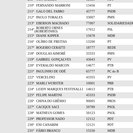
210º
FERNANDO MARRONI
13456
PT
211º
GALO DEL FABRO
45777
PSDB
212º
PAULO TORALES
33007
PMN
213º
EBERSON MACHADO
77007
SOLIDARIEDAD
ROBERTO ORNES
214º
17012
PSL
(ROBERTINHO)
215º
DIANE KIPPER
15678
MDB
216º
OLÍBIO DE FREITAS
13200
PT
217º
ROGERIO CERATTI
18777
REDE
218º
DOUGLAS AIMORÉ
33333
PMN
219º
GABRIEL GONÇALVES
43643
PV
220º
EVERALDO MARCON
14677
PTB
221º
PAULINHO DE ODÉ
65777
PC do B
222º
VERCELINO
43355
PV
223º
MARLI WURSTER
10001
PRB
224º
LEIDY MARQUES FESTINALLI
14613
PTB
225º
FELIPE MARTINI
45333
PSDB
226º
CHINA DO GRÊMIO
90005
PROS
227º
CACIQUE SACI
50789
PSOL
228º
MATHEUS GOMES
50123
PSOL
229º
PROFESSOR NADO
12112
PDT
230º
ENI CANARIM
12121
PDT
231º
FÁBIO BRANCO
15550
MDB