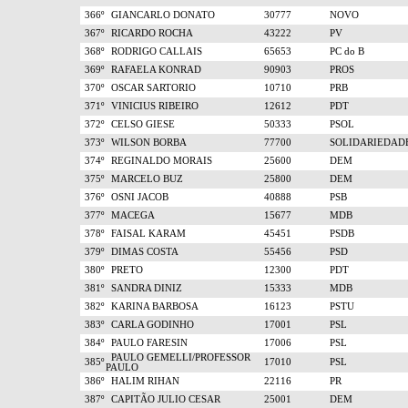
366º
GIANCARLO DONATO
30777
NOVO
367º
RICARDO ROCHA
43222
PV
368º
RODRIGO CALLAIS
65653
PC do B
369º
RAFAELA KONRAD
90903
PROS
370º
OSCAR SARTORIO
10710
PRB
371º
VINICIUS RIBEIRO
12612
PDT
372º
CELSO GIESE
50333
PSOL
373º
WILSON BORBA
77700
SOLIDARIEDAD
374º
REGINALDO MORAIS
25600
DEM
375º
MARCELO BUZ
25800
DEM
376º
OSNI JACOB
40888
PSB
377º
MACEGA
15677
MDB
378º
FAISAL KARAM
45451
PSDB
379º
DIMAS COSTA
55456
PSD
380º
PRETO
12300
PDT
381º
SANDRA DINIZ
15333
MDB
382º
KARINA BARBOSA
16123
PSTU
383º
CARLA GODINHO
17001
PSL
384º
PAULO FARESIN
17006
PSL
PAULO GEMELLI/PROFESSOR
385º
17010
PSL
PAULO
386º
HALIM RIHAN
22116
PR
387º
CAPITÃO JULIO CESAR
25001
DEM