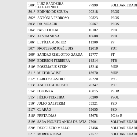
LUIZ BANDEIRA -
500º
77999
SOLIDARIEDAD
SALGADINHO
501º
EDINHO DE SOUZA
90218
PROS
502º
ANTÔNIA PEDROSO
90523
PROS
503º
DR. MOACIR
90567
PROS
504º
PABLO IDEAL
10102
PRB
505º
ALSOM SILVA
10600
PRB
506º
LETÍCIA MUNHOZ
11300
PP
507º
PROFESSOR JOSÉ LUIS
12018
PDT
508º
SANDRO CISILOTTO GARDA
13777
PT
509º
EDERSON FERREIRA
14514
PTB
510º
ROSEMARIE STEIN
15216
MDB
511º
MILTON WUST
15670
MDB
512º
CARLOS CASTRO
20220
PSC
513º
ANGELO AUGUSTO
20347
PSC
514º
FOFONKA
45015
PSDB
515º
HÉLIO TEIXEIRA
50200
PSOL
516º
JULIO GALPERIM
55321
PSD
517º
CLARÃO
55655
PSD
518º
PRETA DIAS
65678
PC do B
519º
SARA PROJETO ANJOS DE PATA
77001
SOLIDARIEDAD
520º
DEOCLECIO MELLO
77456
SOLIDARIEDAD
521º
MORENA ROSA
77577
SOLIDARIEDAD