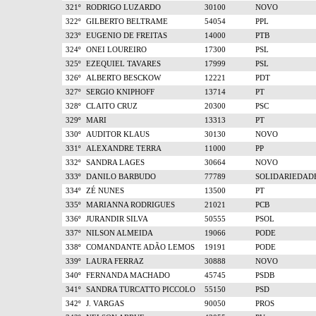
321º
RODRIGO LUZARDO
30100
NOVO
322º
GILBERTO BELTRAME
54054
PPL
323º
EUGENIO DE FREITAS
14000
PTB
324º
ONEI LOUREIRO
17300
PSL
325º
EZEQUIEL TAVARES
17999
PSL
326º
ALBERTO BESCKOW
12221
PDT
327º
SERGIO KNIPHOFF
13714
PT
328º
CLAITO CRUZ
20300
PSC
329º
MARI
13313
PT
330º
AUDITOR KLAUS
30130
NOVO
331º
ALEXANDRE TERRA
11000
PP
332º
SANDRA LAGES
30664
NOVO
333º
DANILO BARBUDO
77789
SOLIDARIEDAD
334º
ZÉ NUNES
13500
PT
335º
MARIANNA RODRIGUES
21021
PCB
336º
JURANDIR SILVA
50555
PSOL
337º
NILSON ALMEIDA
19066
PODE
338º
COMANDANTE ADÃO LEMOS
19191
PODE
339º
LAURA FERRAZ
30888
NOVO
340º
FERNANDA MACHADO
45745
PSDB
341º
SANDRA TURCATTO PICCOLO
55150
PSD
342º
J. VARGAS
90050
PROS