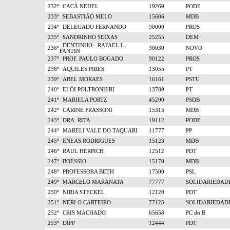
232º
CACÁ NEDEL
19269
PODE
233º
SEBASTIÃO MELO
15686
MDB
234º
DELEGADO FERNANDO
90000
PROS
235º
SANDRINHO SEIXAS
25255
DEM
DENTINHO - RAFAEL L.
236º
30030
NOVO
FANTIN
237º
PROF. PAULO BOGADO
90122
PROS
238º
AQUILES PIRES
13055
PT
239º
ABEL MORAES
16161
PSTU
240º
ELÓI POLTRONIERI
13789
PT
241º
MARIELA PORTZ
45200
PSDB
242º
CARINE FRASSONI
15315
MDB
243º
DRA. RITA
19112
PODE
244º
MARELI VALE DO TAQUARI
11777
PP
245º
ENEAS RODRIGUES
15123
MDB
246º
RAUL HERPICH
12512
PDT
247º
BOESSIO
15170
MDB
248º
PROFESSORA BETH
17500
PSL
249º
MARCELO MARANATA
77777
SOLIDARIEDAD
250º
NIRIA STECKEL
12120
PDT
251º
NERI O CARTEIRO
77123
SOLIDARIEDAD
252º
CRIS MACHADO
65658
PC do B
253º
DIPP
12444
PDT