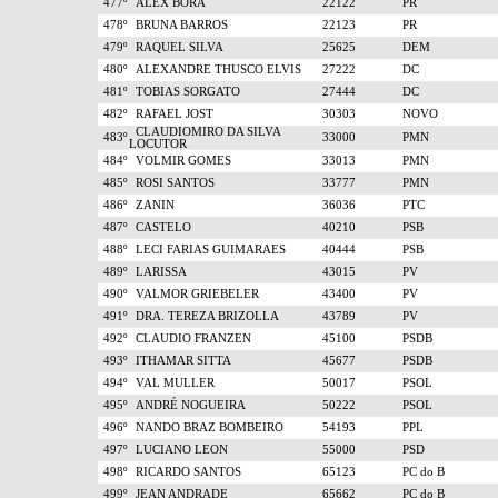
477º
ALEX BORA
22122
PR
478º
BRUNA BARROS
22123
PR
479º
RAQUEL SILVA
25625
DEM
480º
ALEXANDRE THUSCO ELVIS
27222
DC
481º
TOBIAS SORGATO
27444
DC
482º
RAFAEL JOST
30303
NOVO
CLAUDIOMIRO DA SILVA
483º
33000
PMN
LOCUTOR
484º
VOLMIR GOMES
33013
PMN
485º
ROSI SANTOS
33777
PMN
486º
ZANIN
36036
PTC
487º
CASTELO
40210
PSB
488º
LECI FARIAS GUIMARAES
40444
PSB
489º
LARISSA
43015
PV
490º
VALMOR GRIEBELER
43400
PV
491º
DRA. TEREZA BRIZOLLA
43789
PV
492º
CLAUDIO FRANZEN
45100
PSDB
493º
ITHAMAR SITTA
45677
PSDB
494º
VAL MULLER
50017
PSOL
495º
ANDRÉ NOGUEIRA
50222
PSOL
496º
NANDO BRAZ BOMBEIRO
54193
PPL
497º
LUCIANO LEON
55000
PSD
498º
RICARDO SANTOS
65123
PC do B
499º
JEAN ANDRADE
65662
PC do B