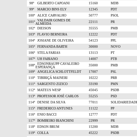
98º
GILBERTO CAPOANI
15160
MDB
99º
MARCIO BINS ELY
12345
PDT
100º
ALICE CARVALHO
50777
PSOL
VALDAIR GOMES DE
101º
22111
PR
ALMEIDA
102º
DIEISON
35555
PMB
103º
FLAVIO BERNEIRA
12222
PDT
104º
JOSIANE DE OLIVEIRA
54123
PPL
105º
FERNANDA BARTH
30000
NOVO
106º
STELA FARIAS
13113
PT
107º
UH FABIANO
14007
PTB
EDSONRAUPP CAVALEIRO
108º
35000
PMB
ESPERANÇA
109º
ANGELICA SCHLOTTFELDT
17007
PSL
110º
TIBIRIÇÁ MAINERI
10222
PRB
111º
SARGENTO ZIZICO
33190
PMN
112º
MATEUS WESP
45045
PSDB
113º
PROFESSOR JOSÉ CARLOS
55255
PSD
114º
DENISE DA SILVA
77011
SOLIDARIEDAD
115º
FREDERICO ANTUNES
11122
PP
116º
ENIO BACCI
12777
PDT
117º
BOMBEIRO BIANCHINI
22999
PR
118º
EDSON BRUM
15200
MDB
119º
COLLA
45222
PSDB