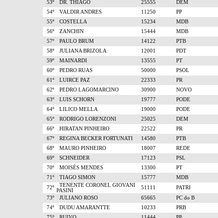
53º
DR. THIAGO
25555
DEM
54º
VALDIR ANDRES
11250
PP
55º
COSTELLA
15234
MDB
56º
ZANCHIN
15444
MDB
57º
PAULO BRUM
14122
PTB
58º
JULIANA BRIZOLA
12001
PDT
59º
MAINARDI
13555
PT
60º
PEDRO RUAS
50000
PSOL
61º
LUIRCE PAZ
22333
PR
62º
PEDRO LAGOMARCINO
30900
NOVO
63º
LUIS SCHORN
19777
PODE
64º
LILICO MELLA
19000
PODE
65º
RODRIGO LORENZONI
25025
DEM
66º
HIRATAN PINHEIRO
22522
PR
67º
REGINA BECKER FORTUNATI
14580
PTB
68º
MAURO PINHEIRO
18007
REDE
69º
SCHNEIDER
17123
PSL
70º
MOISÉS MENDES
13300
PT
71º
TIAGO SIMON
15777
MDB
TENENTE CORONEL GIOVANI
72º
51111
PATRI
PASINI
73º
JULIANO ROSO
65665
PC do B
74º
DUDU AMARANTTE
10233
PRB
75º
RUIVO
11444
PP