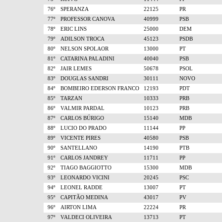
76º
SPERANZA
22125
PR
77º
PROFESSOR CANOVA
40999
PSB
78º
ERIC LINS
25000
DEM
79º
ADILSON TROCA
45123
PSDB
80º
NELSON SPOLAOR
13000
PT
81º
CATARINA PALADINI
40040
PSB
82º
JAIR LEMES
50678
PSOL
83º
DOUGLAS SANDRI
30111
NOVO
84º
BOMBEIRO EDERSON FRANCO
12193
PDT
85º
TARZAN
10333
PRB
86º
VALMIR PARDAL
10123
PRB
87º
CARLOS BÚRIGO
15140
MDB
88º
LUCIO DO PRADO
11144
PP
89º
VICENTE PIRES
40580
PSB
90º
SANTELLANO
14190
PTB
91º
CARLOS JANDREY
11711
PP
92º
TIAGO BAGGIOTTO
15300
MDB
93º
LEONARDO VICINI
20245
PSC
94º
LEONEL RADDE
13007
PT
95º
CAPITÃO MEDINA
43017
PV
96º
AIRTON LIMA
22224
PR
97º
VALDECI OLIVEIRA
13713
PT