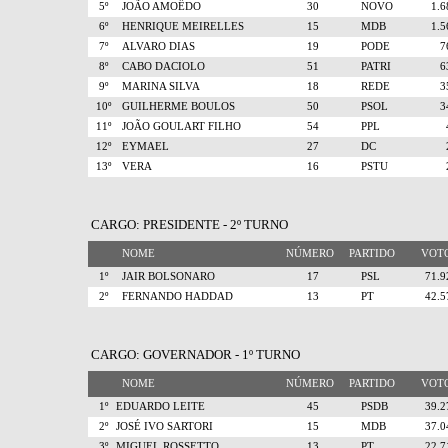
5º
JOÃO AMOÊDO
30
NOVO
1.
6º
HENRIQUE MEIRELLES
15
MDB
1.
7º
ALVARO DIAS
19
PODE
8º
CABO DACIOLO
51
PATRI
9º
MARINA SILVA
18
REDE
10º
GUILHERME BOULOS
50
PSOL
11º
JOÃO GOULART FILHO
54
PPL
12º
EYMAEL
27
DC
13º
VERA
16
PSTU
CARGO: PRESIDENTE - 2º TURNO
NOME
NÚMERO
PARTIDO
VO
1º
JAIR BOLSONARO
17
PSL
71.
2º
FERNANDO HADDAD
13
PT
42.
CARGO: GOVERNADOR - 1º TURNO
NOME
NÚMERO
PARTIDO
VO
1º
EDUARDO LEITE
45
PSDB
39.
2º
JOSÉ IVO SARTORI
15
MDB
37.
3º
MIGUEL ROSSETTO
13
PT
22.