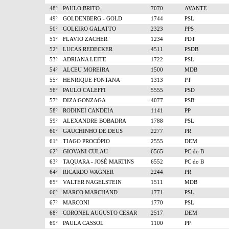
48º
PAULO BRITO
7070
AVANTE
49º
GOLDENBERG - GOLD
1744
PSL
50º
GOLEIRO GALATTO
2323
PPS
51º
FLAVIO ZACHER
1234
PDT
52º
LUCAS REDECKER
4511
PSDB
53º
ADRIANA LEITE
1722
PSL
54º
ALCEU MOREIRA
1500
MDB
55º
HENRIQUE FONTANA
1313
PT
56º
PAULO CALEFFI
5555
PSD
57º
DIZA GONZAGA
4077
PSB
58º
RODINEI CANDEIA
1141
PP
59º
ALEXANDRE BOBADRA
1788
PSL
60º
GAUCHINHO DE DEUS
2277
PR
61º
TIAGO PROCÓPIO
2555
DEM
62º
GIOVANI CULAU
6565
PC do B
63º
TAQUARA - JOSÉ MARTINS
6552
PC do B
64º
RICARDO WAGNER
2244
PR
65º
VALTER NAGELSTEIN
1511
MDB
66º
MARCO MARCHAND
1771
PSL
67º
MARCONI
1770
PSL
68º
CORONEL AUGUSTO CESAR
2517
DEM
69º
PAULA CASSOL
1100
PP