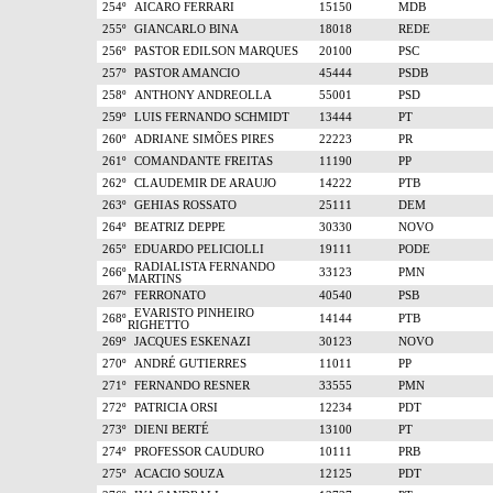
254º
AICARO FERRARI
15150
MDB
255º
GIANCARLO BINA
18018
REDE
256º
PASTOR EDILSON MARQUES
20100
PSC
257º
PASTOR AMANCIO
45444
PSDB
258º
ANTHONY ANDREOLLA
55001
PSD
259º
LUIS FERNANDO SCHMIDT
13444
PT
260º
ADRIANE SIMÕES PIRES
22223
PR
261º
COMANDANTE FREITAS
11190
PP
262º
CLAUDEMIR DE ARAUJO
14222
PTB
263º
GEHIAS ROSSATO
25111
DEM
264º
BEATRIZ DEPPE
30330
NOVO
265º
EDUARDO PELICIOLLI
19111
PODE
RADIALISTA FERNANDO
266º
33123
PMN
MARTINS
267º
FERRONATO
40540
PSB
EVARISTO PINHEIRO
268º
14144
PTB
RIGHETTO
269º
JACQUES ESKENAZI
30123
NOVO
270º
ANDRÉ GUTIERRES
11011
PP
271º
FERNANDO RESNER
33555
PMN
272º
PATRICIA ORSI
12234
PDT
273º
DIENI BERTÉ
13100
PT
274º
PROFESSOR CAUDURO
10111
PRB
275º
ACACIO SOUZA
12125
PDT