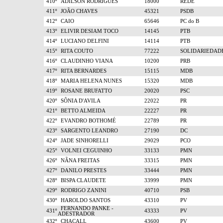
410º
ADILSON RODRIGUES
18000
REDE
411º
JOÃO CHAVES
45321
PSDB
412º
CAIO
65646
PC do B
413º
ELIVIR DESIAM TOCO
14145
PTB
414º
LUCIANO DELFINI
14114
PTB
415º
RITA COUTO
77222
SOLIDARIEDAD
416º
CLAUDINHO VIANA
10200
PRB
417º
RITA BERNARDES
15115
MDB
418º
MARIA HELENA NUNES
15320
MDB
419º
ROSANE BRUFATTO
20020
PSC
420º
SÔNIA D'AVILA
22022
PR
421º
BETTO ALMEIDA
22227
PR
422º
EVANDRO BOTHOMÉ
22789
PR
423º
SARGENTO LEANDRO
27190
DC
424º
JADE SINHORELLI
29029
PCO
425º
VOLNEI CEGUINHO
33133
PMN
426º
NÃNA FREITAS
33315
PMN
427º
DANILO PRESTES
33444
PMN
428º
BISPA CLAUDETE
33999
PMN
429º
RODRIGO ZANINI
40710
PSB
430º
HAROLDO SANTOS
43310
PV
FERNANDO PANKE -
431º
43333
PV
ADESTRADOR
432º
CHACALL
43600
PV