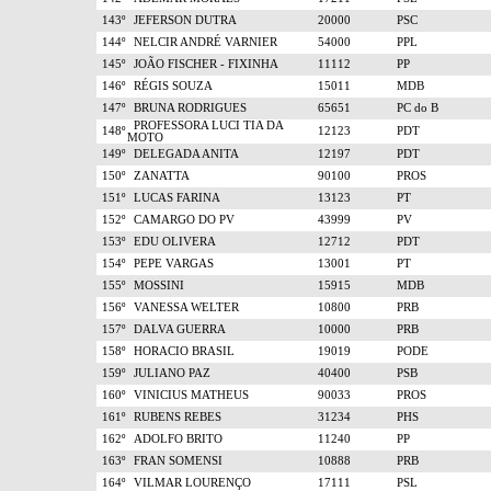
143º
JEFERSON DUTRA
20000
PSC
144º
NELCIR ANDRÉ VARNIER
54000
PPL
145º
JOÃO FISCHER - FIXINHA
11112
PP
146º
RÉGIS SOUZA
15011
MDB
147º
BRUNA RODRIGUES
65651
PC do B
PROFESSORA LUCI TIA DA
148º
12123
PDT
MOTO
149º
DELEGADA ANITA
12197
PDT
150º
ZANATTA
90100
PROS
151º
LUCAS FARINA
13123
PT
152º
CAMARGO DO PV
43999
PV
153º
EDU OLIVERA
12712
PDT
154º
PEPE VARGAS
13001
PT
155º
MOSSINI
15915
MDB
156º
VANESSA WELTER
10800
PRB
157º
DALVA GUERRA
10000
PRB
158º
HORACIO BRASIL
19019
PODE
159º
JULIANO PAZ
40400
PSB
160º
VINICIUS MATHEUS
90033
PROS
161º
RUBENS REBES
31234
PHS
162º
ADOLFO BRITO
11240
PP
163º
FRAN SOMENSI
10888
PRB
164º
VILMAR LOURENÇO
17111
PSL