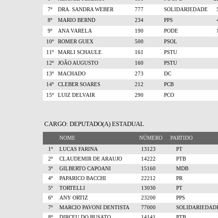
7º
DRA. SANDRA WEBER
777
SOLIDARIEDADE
8º
MARIO BERND
234
PPS
9º
ANA VARELA
190
PODE
10º
ROMER GUEX
500
PSOL
11º
MARLI SCHAULE
161
PSTU
12º
JOÃO AUGUSTO
160
PSTU
13º
MACHADO
273
DC
14º
CLEBER SOARES
212
PCB
15º
LUIZ DELVAIR
290
PCO
CARGO: DEPUTADO(A) ESTADUAL
NOME
NÚMERO
PARTIDO
1º
LUCAS FARINA
13123
PT
2º
CLAUDEMIR DE ARAUJO
14222
PTB
3º
GILBERTO CAPOANI
15160
MDB
4º
PAPARICO BACCHI
22212
PR
5º
TORTELLI
13030
PT
6º
ANY ORTIZ
23200
PPS
7º
MARCIO PAVONI DENTISTA
77000
SOLIDARIEDAD
8º
DIRCEU DO BUSATO
14141
PTB