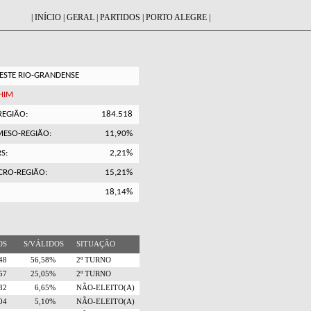
|
INÍCIO
|
GERAL
|
PARTIDOS
|
PORTO ALEGRE
|
STE RIO-GRANDENSE
HIM
REGIÃO:
184.518
MESO-REGIÃO:
11,90%
S:
2,21%
CRO-REGIÃO:
15,21%
18,14%
TOS
S/VÁLIDOS
SITUAÇÃO
248
56,58%
2º TURNO
857
25,05%
2º TURNO
782
6,65%
NÃO-ELEITO(A)
504
5,10%
NÃO-ELEITO(A)