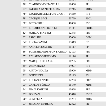
76º
CLAUDIO MONTANELLI
11666
PP
77º
PATRICIA BAZOTTI ALBA
15715
MDB
78º
REGINA BECKER FORTUNATI
14580
PTB
79º
CACIQUE SACI
50789
PSOL
80º
BETO GRILL
40000
PSB
81º
EDUARDO PELICIOLLI
19111
PODE
82º
MARCIO BINS ELY
12345
PDT
83º
ERIC LINS
25000
DEM
84º
LUCIA CAMINI
13613
PT
85º
ANDREI COSSETIN
11117
PP
86º
BOMBEIRO EDERSON FRANCO
12193
PDT
87º
EDUARDO VIRISSIMO
11116
PP
88º
MARQUINHO LANG
10255
PRB
89º
UH FABIANO
14007
PTB
90º
AIRTON SOUZA
15900
MDB
91º
SCHNEIDER
17123
PSL
92º
LUCIANO PINTO
12233
PDT
93º
CARLOS BÚRIGO
15140
MDB
94º
FRAN SOMENSI
10888
PRB
95º
DOLZAN
45610
PSDB
96º
COSTELLA
15234
MDB
97º
HIRATAN PINHEIRO
22522
PR