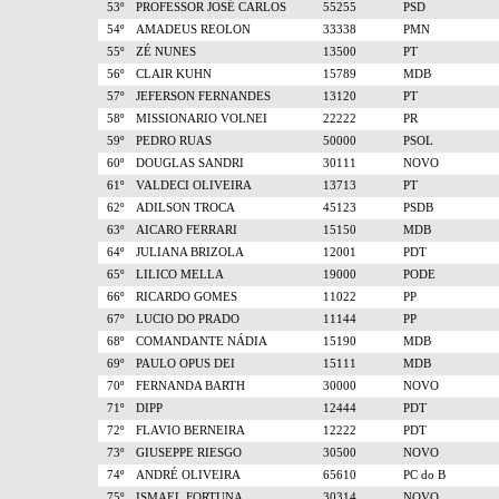
53º
PROFESSOR JOSÉ CARLOS
55255
PSD
54º
AMADEUS REOLON
33338
PMN
55º
ZÉ NUNES
13500
PT
56º
CLAIR KUHN
15789
MDB
57º
JEFERSON FERNANDES
13120
PT
58º
MISSIONARIO VOLNEI
22222
PR
59º
PEDRO RUAS
50000
PSOL
60º
DOUGLAS SANDRI
30111
NOVO
61º
VALDECI OLIVEIRA
13713
PT
62º
ADILSON TROCA
45123
PSDB
63º
AICARO FERRARI
15150
MDB
64º
JULIANA BRIZOLA
12001
PDT
65º
LILICO MELLA
19000
PODE
66º
RICARDO GOMES
11022
PP
67º
LUCIO DO PRADO
11144
PP
68º
COMANDANTE NÁDIA
15190
MDB
69º
PAULO OPUS DEI
15111
MDB
70º
FERNANDA BARTH
30000
NOVO
71º
DIPP
12444
PDT
72º
FLAVIO BERNEIRA
12222
PDT
73º
GIUSEPPE RIESGO
30500
NOVO
74º
ANDRÉ OLIVEIRA
65610
PC do B
75º
ISMAEL FORTUNA
30314
NOVO