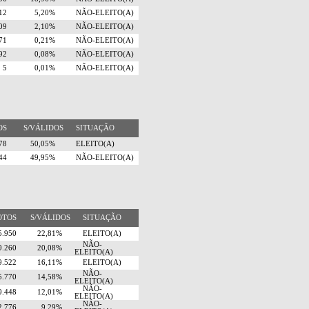
212
5,20%
NÃO-ELEITO(A)
909
2,10%
NÃO-ELEITO(A)
271
0,21%
NÃO-ELEITO(A)
92
0,08%
NÃO-ELEITO(A)
5
0,01%
NÃO-ELEITO(A)
TOS
S/VÁLIDOS
SITUAÇÃO
378
50,05%
ELEITO(A)
244
49,95%
NÃO-ELEITO(A)
OTOS
S/VÁLIDOS
SITUAÇÃO
5.950
22,81%
ELEITO(A)
NÃO-
9.260
20,08%
ELEITO(A)
9.522
16,11%
ELEITO(A)
NÃO-
5.770
14,58%
ELEITO(A)
NÃO-
9.448
12,01%
ELEITO(A)
NÃO-
2.776
9,29%