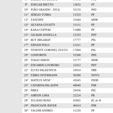
9º
EDEGAR PRETTO
13655
PT
10º
JOÃO GRANDO - JOCA
55155
PSD
11º
SÉRGIO TURRA
11333
PP
12º
ZANCHIN
15444
MDB
13º
SILVANA COVATTI
11111
PP
14º
KAKA COFFERI
11888
PP
15º
GILMAR SOSSELLA
12333
PDT
16º
RUY IRIGARAY
17777
PSL
17º
ERNANI POLO
11411
PP
18º
TENENTE CORONEL ZUCCO
17000
PSL
19º
CONFORTIN
31500
PHS
20º
TIAGO SIMON
15777
MDB
21º
EDUARDO LOUREIRO
12412
PDT
22º
ELVES PALKEWICH
10910
PRB
23º
FÁBIO OSTERMANN
30300
NOVO
24º
MATEUS WESP
45045
PSDB
25º
CATARINA PALADINI
40040
PSB
26º
PIRES
20456
PSC
27º
AIRTON LIMA
22224
PR
28º
JULIANO ROSO
65665
PC do B
29º
FRANCIANE BAYER
40414
PSB
30º
VALDIR ANDRES
11250
PP