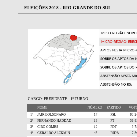
ELEIÇÕES 2018 - RIO GRANDE DO SUL
MESO-REGIÃO: NOROE
MICRO-REGIÃO: EREC
APTOS NESTA MICRO-
SOBRE OS APTOS DA 
SOBRE OS APTOS DO R
ABSTENSÃO NESTA MI
ABSTENSÃO NO RS:
CARGO: PRESIDENTE - 1º TURNO
NOME
NÚMERO
PARTIDO
VO
1º
JAIR BOLSONARO
17
PSL
83.
2º
FERNANDO HADDAD
13
PT
36.
3º
CIRO GOMES
12
PDT
9.
4º
GERALDO ALCKMIN
45
PSDB
7.