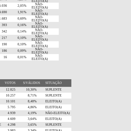
ELEITO(A)
NÃO-
5.036
2,05%
ELEITO(A)
NÃO-
4.690
1,91%
ELEITO(A)
NÃO-
1.683
0,69%
ELEITO(A)
NÃO-
393
0,16%
ELEITO(A)
NÃO-
342
0,14%
ELEITO(A)
NÃO-
217
0,10%
ELEITO(A)
NÃO-
190
0,10%
ELEITO(A)
NÃO-
186
0,09%
ELEITO(A)
NÃO-
16
0,01%
ELEITO(A)
VOTOS
S/VÁLIDOS
SITUAÇÃO
12.825
10,30%
SUPLENTE
10.257
8,71%
SUPLENTE
10.101
8,48%
ELEITO(A)
5.795
4,86%
ELEITO(A)
4.939
4,19%
NÃO-ELEITO(A)
4.609
3,64%
ELEITO(A)
E
4.298
3,65%
SUPLENTE
3.983
3,34%
ELEITO(A)