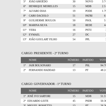
5º
JOÃO AMOÊDO
30
NOVO
3.
6º
HENRIQUE MEIRELLES
15
MDB
2.
7º
ALVARO DIAS
19
PODE
1.
8º
CABO DACIOLO
51
PATRI
9º
GUILHERME BOULOS
50
PSOL
10º
MARINA SILVA
18
REDE
11º
VERA
16
PSTU
12º
EYMAEL
27
DC
13º
JOÃO GOULART FILHO
54
PPL
CARGO: PRESIDENTE - 2º TURNO
NOME
NÚMERO
PARTIDO
VO
1º
JAIR BOLSONARO
17
PSL
94.
2º
FERNANDO HADDAD
13
PT
48.
CARGO: GOVERNADOR - 1º TURNO
NOME
NÚMERO
PARTIDO
VO
1º
JOSÉ IVO SARTORI
15
MDB
51.
2º
EDUARDO LEITE
45
PSDB
50.
3º
MIGUEL ROSSETTO
13
PT
26.