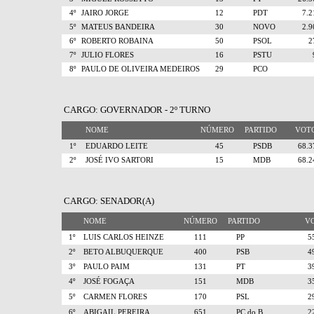
4º
JAIRO JORGE
12
PDT
7.
5º
MATEUS BANDEIRA
30
NOVO
2.
6º
ROBERTO ROBAINA
50
PSOL
7º
JULIO FLORES
16
PSTU
8º
PAULO DE OLIVEIRA MEDEIROS
29
PCO
CARGO: GOVERNADOR - 2º TURNO
NOME
NÚMERO
PARTIDO
VO
1º
EDUARDO LEITE
45
PSDB
68.
2º
JOSÉ IVO SARTORI
15
MDB
68.
CARGO: SENADOR(A)
NOME
NÚMERO
PARTIDO
V
1º
LUIS CARLOS HEINZE
111
PP
5
2º
BETO ALBUQUERQUE
400
PSB
4
3º
PAULO PAIM
131
PT
3
4º
JOSÉ FOGAÇA
151
MDB
3
5º
CARMEN FLORES
170
PSL
2
6º
ABIGAIL PEREIRA
651
PC do B
2