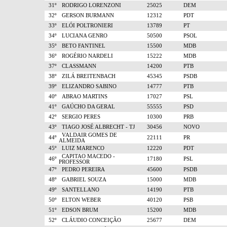
31º
RODRIGO LORENZONI
25025
DEM
32º
GERSON BURMANN
12312
PDT
33º
ELÓI POLTRONIERI
13789
PT
34º
LUCIANA GENRO
50500
PSOL
35º
BETO FANTINEL
15500
MDB
36º
ROGÉRIO NARDELI
15222
MDB
37º
CLASSMANN
14200
PTB
38º
ZILÁ BREITENBACH
45345
PSDB
39º
ELIZANDRO SABINO
14777
PTB
40º
ABRAO MARTINS
17027
PSL
41º
GAÚCHO DA GERAL
55555
PSD
42º
SERGIO PERES
10300
PRB
43º
TIAGO JOSÉ ALBRECHT - TJ
30456
NOVO
VALDAIR GOMES DE
44º
22111
PR
ALMEIDA
45º
LUIZ MARENCO
12220
PDT
CAPITAO MACEDO -
46º
17180
PSL
PROFESSOR
47º
PEDRO PEREIRA
45600
PSDB
48º
GABRIEL SOUZA
15000
MDB
49º
SANTELLANO
14190
PTB
50º
ELTON WEBER
40120
PSB
51º
EDSON BRUM
15200
MDB
52º
CLÁUDIO CONCEIÇÃO
25677
DEM