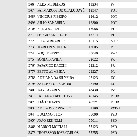
366º
ALEX MEDEIROS
11234
PP
367º
PAI MARCOS DE OBALUOAYÊ
12347
PDT
368º
VINICIUS RIBEIRO
12612
PDT
369º
JULIO SANABRIA
12800
PDT
370º
ERICA SOUZA
13088
PT
371º
SERGIO KNIPHOFF
13714
PT
372º
RITA BERNARDES
15115
MDB
373º
MARLON SCHOCK
17005
PSL
374º
ROQUE SERPA
20040
PSC
375º
SÔNIA D'AVILA
22022
PR
376º
PAPARICO BACCHI
22212
PR
377º
BETTO ALMEIDA
22227
PR
378º
ADRIANA DA SILVEIRA
27123
DC
379º
SARGENTO LEANDRO
27190
DC
380º
JAIR TAVARES
43430
PV
381º
FABIANA LAFORTUNA
45145
PSDB
382º
JOÃO CHAVES
45321
PSDB
383º
ADILSON CARVALHO
51190
PATRI
384º
LUCIANO LEON
55000
PSD
385º
JOÃO REINELLI
55011
PSD
386º
MARION MORTARI
55123
PSD
387º
PROFESSOR JOSÉ CARLOS
55255
PSD