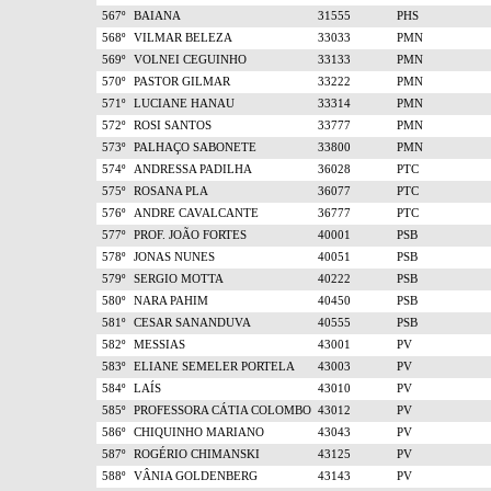
567º
BAIANA
31555
PHS
568º
VILMAR BELEZA
33033
PMN
569º
VOLNEI CEGUINHO
33133
PMN
570º
PASTOR GILMAR
33222
PMN
571º
LUCIANE HANAU
33314
PMN
572º
ROSI SANTOS
33777
PMN
573º
PALHAÇO SABONETE
33800
PMN
574º
ANDRESSA PADILHA
36028
PTC
575º
ROSANA PLA
36077
PTC
576º
ANDRE CAVALCANTE
36777
PTC
577º
PROF. JOÃO FORTES
40001
PSB
578º
JONAS NUNES
40051
PSB
579º
SERGIO MOTTA
40222
PSB
580º
NARA PAHIM
40450
PSB
581º
CESAR SANANDUVA
40555
PSB
582º
MESSIAS
43001
PV
583º
ELIANE SEMELER PORTELA
43003
PV
584º
LAÍS
43010
PV
585º
PROFESSORA CÁTIA COLOMBO
43012
PV
586º
CHIQUINHO MARIANO
43043
PV
587º
ROGÉRIO CHIMANSKI
43125
PV
588º
VÂNIA GOLDENBERG
43143
PV