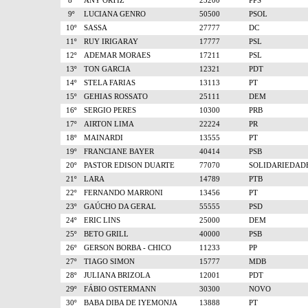
8º
ANY ORTIZ
23200
PPS
9º
LUCIANA GENRO
50500
PSOL
10º
SASSA
27777
DC
11º
RUY IRIGARAY
17777
PSL
12º
ADEMAR MORAES
17211
PSL
13º
TON GARCIA
12321
PDT
14º
STELA FARIAS
13113
PT
15º
GEHIAS ROSSATO
25111
DEM
16º
SERGIO PERES
10300
PRB
17º
AIRTON LIMA
22224
PR
18º
MAINARDI
13555
PT
19º
FRANCIANE BAYER
40414
PSB
20º
PASTOR EDISON DUARTE
77070
SOLIDARIEDAD
21º
LARA
14789
PTB
22º
FERNANDO MARRONI
13456
PT
23º
GAÚCHO DA GERAL
55555
PSD
24º
ERIC LINS
25000
DEM
25º
BETO GRILL
40000
PSB
26º
GERSON BORBA - CHICO
11233
PP
27º
TIAGO SIMON
15777
MDB
28º
JULIANA BRIZOLA
12001
PDT
29º
FÁBIO OSTERMANN
30300
NOVO
30º
BABA DIBA DE IYEMONJA
13888
PT