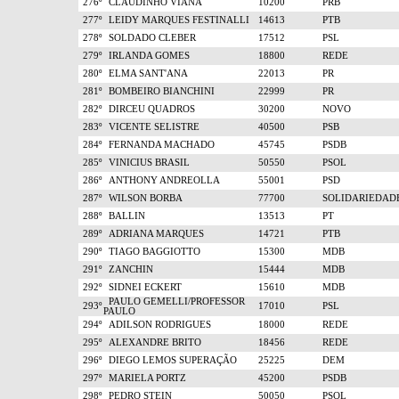
276º
CLAUDINHO VIANA
10200
PRB
277º
LEIDY MARQUES FESTINALLI
14613
PTB
278º
SOLDADO CLEBER
17512
PSL
279º
IRLANDA GOMES
18800
REDE
280º
ELMA SANT'ANA
22013
PR
281º
BOMBEIRO BIANCHINI
22999
PR
282º
DIRCEU QUADROS
30200
NOVO
283º
VICENTE SELISTRE
40500
PSB
284º
FERNANDA MACHADO
45745
PSDB
285º
VINICIUS BRASIL
50550
PSOL
286º
ANTHONY ANDREOLLA
55001
PSD
287º
WILSON BORBA
77700
SOLIDARIEDAD
288º
BALLIN
13513
PT
289º
ADRIANA MARQUES
14721
PTB
290º
TIAGO BAGGIOTTO
15300
MDB
291º
ZANCHIN
15444
MDB
292º
SIDNEI ECKERT
15610
MDB
PAULO GEMELLI/PROFESSOR
293º
17010
PSL
PAULO
294º
ADILSON RODRIGUES
18000
REDE
295º
ALEXANDRE BRITO
18456
REDE
296º
DIEGO LEMOS SUPERAÇÃO
25225
DEM
297º
MARIELA PORTZ
45200
PSDB
298º
PEDRO STEIN
50050
PSOL