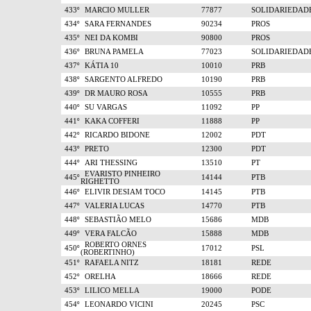
433º
MARCIO MULLER
77877
SOLIDARIEDAD
434º
SARA FERNANDES
90234
PROS
435º
NEI DA KOMBI
90800
PROS
436º
BRUNA PAMELA
77023
SOLIDARIEDAD
437º
KÁTIA 10
10010
PRB
438º
SARGENTO ALFREDO
10190
PRB
439º
DR MAURO ROSA
10555
PRB
440º
SU VARGAS
11092
PP
441º
KAKA COFFERI
11888
PP
442º
RICARDO BIDONE
12002
PDT
443º
PRETO
12300
PDT
444º
ARI THESSING
13510
PT
EVARISTO PINHEIRO
445º
14144
PTB
RIGHETTO
446º
ELIVIR DESIAM TOCO
14145
PTB
447º
VALERIA LUCAS
14770
PTB
448º
SEBASTIÃO MELO
15686
MDB
449º
VERA FALCÃO
15888
MDB
ROBERTO ORNES
450º
17012
PSL
(ROBERTINHO)
451º
RAFAELA NITZ
18181
REDE
452º
ORELHA
18666
REDE
453º
LILICO MELLA
19000
PODE
454º
LEONARDO VICINI
20245
PSC