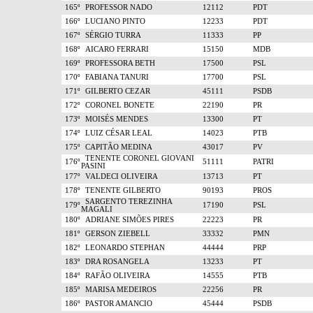
165º
PROFESSOR NADO
12112
PDT
166º
LUCIANO PINTO
12233
PDT
167º
SÉRGIO TURRA
11333
PP
168º
AICARO FERRARI
15150
MDB
169º
PROFESSORA BETH
17500
PSL
170º
FABIANA TANURI
17700
PSL
171º
GILBERTO CEZAR
45111
PSDB
172º
CORONEL BONETE
22190
PR
173º
MOISÉS MENDES
13300
PT
174º
LUIZ CÉSAR LEAL
14023
PTB
175º
CAPITÃO MEDINA
43017
PV
TENENTE CORONEL GIOVANI
176º
51111
PATRI
PASINI
177º
VALDECI OLIVEIRA
13713
PT
178º
TENENTE GILBERTO
90193
PROS
SARGENTO TEREZINHA
179º
17190
PSL
MAGALI
180º
ADRIANE SIMÕES PIRES
22223
PR
181º
GERSON ZIEBELL
33332
PMN
182º
LEONARDO STEPHAN
44444
PRP
183º
DRA ROSANGELA
13233
PT
184º
RAFÃO OLIVEIRA
14555
PTB
185º
MARISA MEDEIROS
22256
PR
186º
PASTOR AMANCIO
45444
PSDB