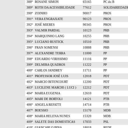
388º
ROSANE SIMON
65165
PC do B
389º
ROTH DA ACESSIBILIDADE
77612
SOLIDARIEDAD
390º
ZOINHO
90017
PROS
391º
VERA ENGRAXATE
90123
PROS
392º
JOSÉ MIERES
90345
PROS
393º
VALMIR PARDAL
10123
PRB
394º
MARQUINHO LANG
10255
PRB
395º
LUCIANO RUSTICK
10510
PRB
396º
FRAN SOMENSI
10888
PRB
397º
ALEXANDRE TERRA
11000
PP
398º
EDUARDO VIRISSIMO
11116
PP
399º
DELMIRA QUADROS
11222
PP
400º
CARLOS JANDREY
11711
PP
401º
PROFESSOR JOSÉ LUIS
12018
PDT
402º
MARCIO BITENCOURT
12200
PDT
403º
LUCILENE MARCHI ( LUCI )
12212
PDT
404º
MARIA EUGENIA
12610
PDT
405º
MARI DE BORTOLI
14121
PTB
406º
ANGELA REFATTI
14714
PTB
407º
BOESSIO
15170
MDB
408º
MARIA HELENA NUNES
15320
MDB
409º
SALETE DAS DOMESTICAS
17033
PSL
410º
GIANCARLO BINA
18018
REDE