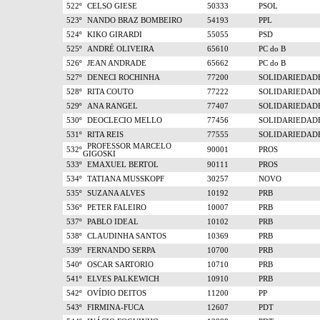
522º
CELSO GIESE
50333
PSOL
523º
NANDO BRAZ BOMBEIRO
54193
PPL
524º
KIKO GIRARDI
55055
PSD
525º
ANDRÉ OLIVEIRA
65610
PC do B
526º
JEAN ANDRADE
65662
PC do B
527º
DENECI ROCHINHA
77200
SOLIDARIEDAD
528º
RITA COUTO
77222
SOLIDARIEDAD
529º
ANA RANGEL
77407
SOLIDARIEDAD
530º
DEOCLECIO MELLO
77456
SOLIDARIEDAD
531º
RITA REIS
77555
SOLIDARIEDAD
PROFESSOR MARCELO
532º
90001
PROS
GIGOSKI
533º
EMAXUEL BERTOL
90111
PROS
534º
TATIANA MUSSKOPF
30257
NOVO
535º
SUZANA ALVES
10192
PRB
536º
PETER FALEIRO
10007
PRB
537º
PABLO IDEAL
10102
PRB
538º
CLAUDINHA SANTOS
10369
PRB
539º
FERNANDO SERPA
10700
PRB
540º
OSCAR SARTORIO
10710
PRB
541º
ELVES PALKEWICH
10910
PRB
542º
OVÍDIO DEITOS
11200
PP
543º
FIRMINA-FUCA
12607
PDT