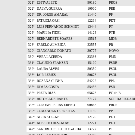
321º
ESTIVALETE
90190
PROS
322º
DALVA GUERRA
10000
PRB
323º
DR. JORGE AMARAL
11440
PP
324º
PATRICIA ORSI
12234
PDT
325º
LUIS FERNANDO SCHMIDT
13444
PT
326º
MARILIA FIDEL
14123
PTB
327º
BERNARDETE SOARES
15515
MDB
328º
FARELO ALMEIDA
22555
PR
329º
GIANCARLO DONATO
30777
NOVO
330º
VERA LACERDA
33336
PMN
331º
CLAUDIO FRANZEN
45100
PSDB
332º
LAURA ALVES
50350
PSOL
333º
JAIR LEMES
50678
PSOL
334º
ROZANA CUNHA
54222
PPL
335º
DIMAS COSTA
55456
PSD
336º
PRETA DIAS
65678
PC do B
337º
BETO CADEIRANTE
77177
SOLIDARIEDAD
338º
CORONEL ELIAS ERENO
90888
PROS
339º
COMANDANTE FREITAS
11190
PP
340º
NIRIA STECKEL
12120
PDT
341º
ALBERTO BESCKOW
12221
PDT
342º
SANDRO CISILOTTO GARDA
13777
PT