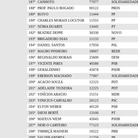
187º
CANHOTO
77077
SOLIDARIEDAD
188º
PROF. PAULO BOGADO
90122
PROS
189º
RUIVO
11444
PP
190º
CHARLES MORAIS LOCUTOR
11555
PP
191º
NÚBIA DUARTE
13445
PT
192º
BEATRIZ DEPPE
30330
NOVO
193º
BRIGADEIRO DIAS
11133
PP
194º
DANIEL SANTOS
17050
PSL
195º
MAURO PINHEIRO
18007
REDE
196º
REGINALDO MORAIS
25600
DEM
197º
VICENTE PIRES
40580
PSB
198º
GERALDINHO
45678
PSDB
199º
EBERSON MACHADO
77007
SOLIDARIEDAD
200º
ACACIO SOUZA
12125
PDT
201º
ADELAIDE TEIXEIRA
12225
PDT
202º
VINÍCIOS ARAÚJO
15151
MDB
203º
VINICIUS CARVALHO
20123
PSC
204º
ELTON WEBER
40120
PSB
205º
DIENI BERTÉ
13100
PT
206º
MATEUS WESP
45045
PSDB
207º
NERI O CARTEIRO
77123
SOLIDARIEDAD
208º
TIBIRIÇÁ MAINERI
10222
PRB
209º
VALDIR ANDRES
11250
PP