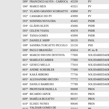
589º
FRANCISCO ALVES - CARIOCA
43239
PV
590º
MARCO REIS
43321
PV
591º
VLADIS GRANDO SCORSATTO
43800
PV
592º
CAMARGO DO PV
43999
PV
593º
SONINHA NOVA ERA
45445
PSDB
594º
GLÁDIS KLEIN
45666
PSDB
595º
CELENI VIANA
45670
PSDB
596º
TANIA GOMES
45999
PSDB
597º
DANIELE SHIPP
50135
PSOL
598º
SANDRA TURCATTO PICCOLO
55150
PSD
599º
PAULO BRANDÃO
65654
PC do B
600º
MARCIO PAVONI DENTISTA
77000
SOLIDARIEDAD
601º
MARILICECARRER
77060
SOLIDARIEDAD
602º
GENECI MELLO
77610
SOLIDARIEDAD
603º
ANDRE SCHEIBLER
77680
SOLIDARIEDAD
604º
KAKÁ RIBEIRO
77756
SOLIDARIEDAD
605º
ALESSANDRO BICUDO
77772
SOLIDARIEDAD
606º
DANILO BARBUDO
77789
SOLIDARIEDAD
607º
PROFESSOR PADILLA
90008
PROS
608º
RICARDO JAPUR
90191
PROS
609º
MARÍLIA BUZATTO
90557
PROS
610º
ELISEU NUNES
90646
PROS
VALDAIR GOMES DE
611º
22111
PR