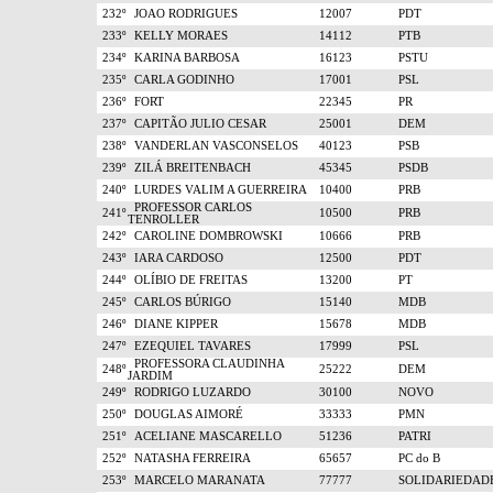
232º
JOAO RODRIGUES
12007
PDT
233º
KELLY MORAES
14112
PTB
234º
KARINA BARBOSA
16123
PSTU
235º
CARLA GODINHO
17001
PSL
236º
FORT
22345
PR
237º
CAPITÃO JULIO CESAR
25001
DEM
238º
VANDERLAN VASCONSELOS
40123
PSB
239º
ZILÁ BREITENBACH
45345
PSDB
240º
LURDES VALIM A GUERREIRA
10400
PRB
PROFESSOR CARLOS
241º
10500
PRB
TENROLLER
242º
CAROLINE DOMBROWSKI
10666
PRB
243º
IARA CARDOSO
12500
PDT
244º
OLÍBIO DE FREITAS
13200
PT
245º
CARLOS BÚRIGO
15140
MDB
246º
DIANE KIPPER
15678
MDB
247º
EZEQUIEL TAVARES
17999
PSL
PROFESSORA CLAUDINHA
248º
25222
DEM
JARDIM
249º
RODRIGO LUZARDO
30100
NOVO
250º
DOUGLAS AIMORÉ
33333
PMN
251º
ACELIANE MASCARELLO
51236
PATRI
252º
NATASHA FERREIRA
65657
PC do B
253º
MARCELO MARANATA
77777
SOLIDARIEDAD