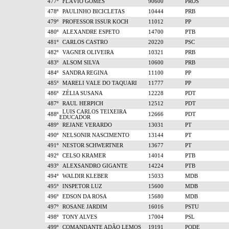
477º
FLÁVIO GOMES
90600
PROS
478º
PAULINHO BICICLETAS
10444
PRB
479º
PROFESSOR ISSUR KOCH
11012
PP
480º
ALEXANDRE ESPETO
14700
PTB
481º
CARLOS CASTRO
20220
PSC
482º
VAGNER OLIVEIRA
10321
PRB
483º
ALSOM SILVA
10600
PRB
484º
SANDRA REGINA
11100
PP
485º
MARELI VALE DO TAQUARI
11777
PP
486º
ZÉLIA SUSANA
12228
PDT
487º
RAUL HERPICH
12512
PDT
LUIS CARLOS TEIXEIRA
488º
12666
PDT
EDUCADOR
489º
REJANE VERARDO
13031
PT
490º
NELSONIR NASCIMENTO
13144
PT
491º
NESTOR SCHWERTNER
13677
PT
492º
CELSO KRAMER
14014
PTB
493º
ALEXSANDRO GIGANTE
14224
PTB
494º
WALDIR KLEBER
15033
MDB
495º
INSPETOR LUZ
15600
MDB
496º
EDSON DA ROSA
15680
MDB
497º
ROSANE JARDIM
16016
PSTU
498º
TONY ALVES
17004
PSL
499º
COMANDANTE ADÃO LEMOS
19191
PODE