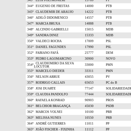
343º
ELÓI POLTRONIERI
13789
PT
344º
EUGENIO DE FREITAS
14000
PTB
345º
CLAUDEMIR DE ARAUJO
14222
PTB
346º
ADILÓ DIDOMENICO
14557
PTB
347º
MARCIA BRUXA
14888
PTB
348º
ALCINDO GABRIELLI
15015
MDB
349º
SANDRA DINIZ
15333
MDB
350º
VALDECI ROCHA
17009
PSL
351º
DANIEL FAGUNDES
17990
PSL
352º
FABIANO FAFÁ
25777
DEM
353º
PEDRO LAGOMARCINO
30900
NOVO
CLAUDIOMIRO DA SILVA
354º
33000
PMN
LOCUTOR
355º
MARCELO DIEDER
33311
PMN
356º
NELSON ARRUE
43055
PV
357º
RODRIGO CALLAIS
65653
PC do B
358º
JOSI DUARTE
77147
SOLIDARIEDAD
359º
CLAUDIA PANDOLFO
77444
SOLIDARIEDAD
360º
RAFAELA KONRAD
90903
PROS
361º
BELCHIOR BRAGANÇA
45030
PSDB
362º
MARCOS VOLNEI
10100
PRB
363º
MELISSA NUNES
10550
PRB
364º
ANDRÉ GUTIERRES
11011
PP
365º
JOÃO FISCHER - FIXINHA
11112
PP