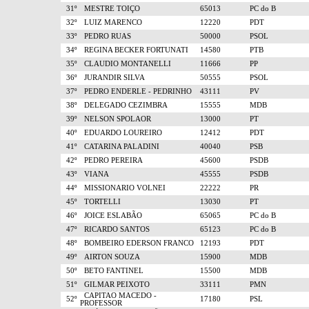
31º
MESTRE TOIÇO
65013
PC do B
32º
LUIZ MARENCO
12220
PDT
33º
PEDRO RUAS
50000
PSOL
34º
REGINA BECKER FORTUNATI
14580
PTB
35º
CLAUDIO MONTANELLI
11666
PP
36º
JURANDIR SILVA
50555
PSOL
37º
PEDRO ENDERLE - PEDRINHO
43111
PV
38º
DELEGADO CEZIMBRA
15555
MDB
39º
NELSON SPOLAOR
13000
PT
40º
EDUARDO LOUREIRO
12412
PDT
41º
CATARINA PALADINI
40040
PSB
42º
PEDRO PEREIRA
45600
PSDB
43º
VIANA
45555
PSDB
44º
MISSIONARIO VOLNEI
22222
PR
45º
TORTELLI
13030
PT
46º
JOICE ESLABÃO
65065
PC do B
47º
RICARDO SANTOS
65123
PC do B
48º
BOMBEIRO EDERSON FRANCO
12193
PDT
49º
AIRTON SOUZA
15900
MDB
50º
BETO FANTINEL
15500
MDB
51º
GILMAR PEIXOTO
33111
PMN
CAPITAO MACEDO -
52º
17180
PSL
PROFESSOR