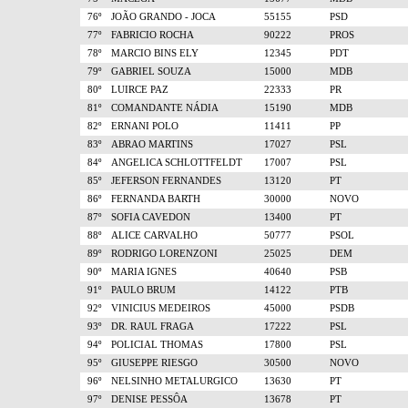
76º
JOÃO GRANDO - JOCA
55155
PSD
77º
FABRICIO ROCHA
90222
PROS
78º
MARCIO BINS ELY
12345
PDT
79º
GABRIEL SOUZA
15000
MDB
80º
LUIRCE PAZ
22333
PR
81º
COMANDANTE NÁDIA
15190
MDB
82º
ERNANI POLO
11411
PP
83º
ABRAO MARTINS
17027
PSL
84º
ANGELICA SCHLOTTFELDT
17007
PSL
85º
JEFERSON FERNANDES
13120
PT
86º
FERNANDA BARTH
30000
NOVO
87º
SOFIA CAVEDON
13400
PT
88º
ALICE CARVALHO
50777
PSOL
89º
RODRIGO LORENZONI
25025
DEM
90º
MARIA IGNES
40640
PSB
91º
PAULO BRUM
14122
PTB
92º
VINICIUS MEDEIROS
45000
PSDB
93º
DR. RAUL FRAGA
17222
PSL
94º
POLICIAL THOMAS
17800
PSL
95º
GIUSEPPE RIESGO
30500
NOVO
96º
NELSINHO METALURGICO
13630
PT
97º
DENISE PESSÔA
13678
PT