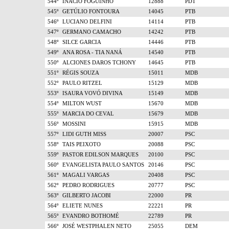
544º
INÁCIO FOGUINHO
12888
PDT
545º
GETÚLIO FONTOURA
14045
PTB
546º
LUCIANO DELFINI
14114
PTB
547º
GERMANO CAMACHO
14242
PTB
548º
SILCE GARCIA
14446
PTB
549º
ANA ROSA - TIA NANÁ
14540
PTB
550º
ALCIONES DAROS TCHONY
14645
PTB
551º
RÉGIS SOUZA
15011
MDB
552º
PAULO RITZEL
15129
MDB
553º
ISAURA VOVÓ DIVINA
15149
MDB
554º
MILTON WUST
15670
MDB
555º
MARCIA DO CEVAL
15679
MDB
556º
MOSSINI
15915
MDB
557º
LIDI GUTH MISS
20007
PSC
558º
TAIS PEIXOTO
20088
PSC
559º
PASTOR EDILSON MARQUES
20100
PSC
560º
EVANGELISTA PAULO SANTOS
20146
PSC
561º
MAGALI VARGAS
20408
PSC
562º
PEDRO RODRIGUES
20777
PSC
563º
GILBERTO JACOBI
22000
PR
564º
ELIETE NUNES
22221
PR
565º
EVANDRO BOTHOMÉ
22789
PR
566º
JOSÉ WESTPHALEN NETO
25055
DEM