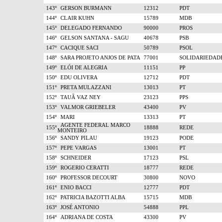
143º
GERSON BURMANN
12312
PDT
144º
CLAIR KUHN
15789
MDB
145º
DELEGADO FERNANDO
90000
PROS
146º
GELSON SANTANA - SAGU
40678
PSB
147º
CACIQUE SACI
50789
PSOL
148º
SARA PROJETO ANJOS DE PATA
77001
SOLIDARIEDAD
149º
ELÓI DE ALEGRIA
11151
PP
150º
EDU OLIVERA
12712
PDT
151º
PRETA MULAZZANI
13013
PT
152º
TAUÃ VAZ NEY
23123
PPS
153º
VALMOR GRIEBELER
43400
PV
154º
MARI
13313
PT
AGENTE FEDERAL MARCO
155º
18888
REDE
MONTEIRO
156º
SANDY PILAU
19123
PODE
157º
PEPE VARGAS
13001
PT
158º
SCHNEIDER
17123
PSL
159º
ROGERIO CERATTI
18777
REDE
160º
PROFESSOR DECOURT
30800
NOVO
161º
ENIO BACCI
12777
PDT
162º
PATRICIA BAZOTTI ALBA
15715
MDB
163º
JOSÉ ANTONIO
54888
PPL
164º
ADRIANA DE COSTA
43300
PV