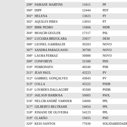
299º
FABIANE MARTINS
11611
PP
300º
DIPP
12444
PDT
301º
HELENA
13025
PT
302º
AQUILES PIRES
13055
PT
303º
BIRK PEDRO
15666
MDB
304º
MOACIR GEGLER
17117
PSL
305º
LUCIARA BRIZOLARA
25017
DEM
306º
LEONEL GARIBALDI
30203
NOVO
307º
SANDRA PARAGUASSU
30700
NOVO
308º
LAURA FERRAZ
30888
NOVO
309º
CONFORTIN
31500
PHS
310º
FERRONATO
40540
PSB
311º
JEAN PAUL
43223
PV
312º
GABRIEL GONÇALVES
43643
PV
313º
COLLA
45222
PSDB
314º
LOURDES DALLACORT
45500
PSDB
315º
JAILSON BARBOSA
50005
PSOL
316º
NELCIR ANDRÉ VARNIER
54000
PPL
317º
GILBERTO BELTRAME
54054
PPL
318º
JOSIANE DE OLIVEIRA
54123
PPL
319º
CLARÃO
55655
PSD
320º
KEIO SANTOS
77630
SOLIDARIEDAD