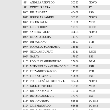
98º
ANDREA AZEVEDO
30333
NOVO
99º
VINICIUS LARA
13070
PT
100º
JULIANO PAZ
40400
PSB
101º
DOUGLAS SANDRI
30111
NOVO
102º
EDSON BRUM
15200
MDB
103º
LUIS SCHORN
19777
PODE
104º
SANDRA LAGES
30664
NOVO
105º
RENATO ROCHA
11177
PP
106º
UH FABIANO
14007
PTB
107º
MARCELO SGARBOSSA
13080
PT
108º
NICOLAS DUPRAT
18321
REDE
109º
GARAY
17017
PSL
110º
ROQUE CAMINHONEIRO
25666
DEM
111º
MERY HELEN A GURIA DO SUL
10310
PRB
112º
ELIZANDRO SABINO
14777
PTB
113º
LUIZ SALATINO
17888
PSL
114º
TIAGO JOSÉ ALBRECHT - TJ
30456
NOVO
115º
PAULO OPUS DEI
15111
MDB
116º
JULIANA MARTIN
15100
MDB
117º
DRA SOLANGE GIL
17771
PSL
118º
JULIANO ROSO
65665
PC do B
119º
CRIS MACHADO
65658
PC do B