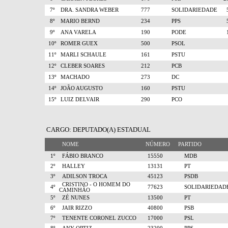
7º
DRA. SANDRA WEBER
777
SOLIDARIEDADE
8º
MARIO BERND
234
PPS
9º
ANA VARELA
190
PODE
10º
ROMER GUEX
500
PSOL
11º
MARLI SCHAULE
161
PSTU
12º
CLEBER SOARES
212
PCB
13º
MACHADO
273
DC
14º
JOÃO AUGUSTO
160
PSTU
15º
LUIZ DELVAIR
290
PCO
CARGO: DEPUTADO(A) ESTADUAL
NOME
NÚMERO
PARTIDO
1º
FÁBIO BRANCO
15550
MDB
2º
HALLEY
13131
PT
3º
ADILSON TROCA
45123
PSDB
CRISTINO - O HOMEM DO
4º
77623
SOLIDARIEDAD
CAMINHÃO
5º
ZÉ NUNES
13500
PT
6º
JAIR RIZZO
40800
PSB
7º
TENENTE CORONEL ZUCCO
17000
PSL