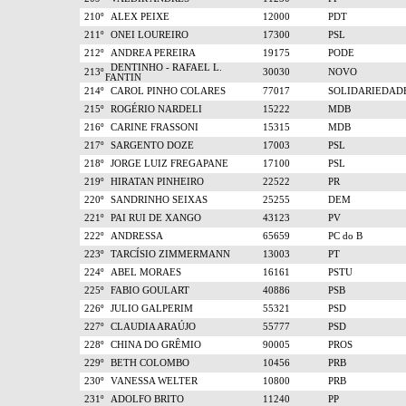
210º
ALEX PEIXE
12000
PDT
211º
ONEI LOUREIRO
17300
PSL
212º
ANDREA PEREIRA
19175
PODE
DENTINHO - RAFAEL L.
213º
30030
NOVO
FANTIN
214º
CAROL PINHO COLARES
77017
SOLIDARIEDAD
215º
ROGÉRIO NARDELI
15222
MDB
216º
CARINE FRASSONI
15315
MDB
217º
SARGENTO DOZE
17003
PSL
218º
JORGE LUIZ FREGAPANE
17100
PSL
219º
HIRATAN PINHEIRO
22522
PR
220º
SANDRINHO SEIXAS
25255
DEM
221º
PAI RUI DE XANGO
43123
PV
222º
ANDRESSA
65659
PC do B
223º
TARCÍSIO ZIMMERMANN
13003
PT
224º
ABEL MORAES
16161
PSTU
225º
FABIO GOULART
40886
PSB
226º
JULIO GALPERIM
55321
PSD
227º
CLAUDIA ARAÚJO
55777
PSD
228º
CHINA DO GRÊMIO
90005
PROS
229º
BETH COLOMBO
10456
PRB
230º
VANESSA WELTER
10800
PRB
231º
ADOLFO BRITO
11240
PP