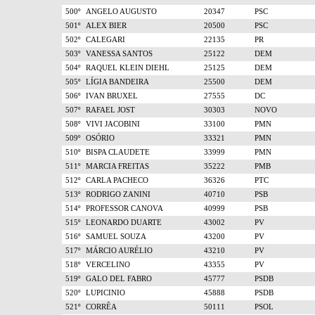
500º
ANGELO AUGUSTO
20347
PSC
501º
ALEX BIER
20500
PSC
502º
CALEGARI
22135
PR
503º
VANESSA SANTOS
25122
DEM
504º
RAQUEL KLEIN DIEHL
25125
DEM
505º
LÍGIA BANDEIRA
25500
DEM
506º
IVAN BRUXEL
27555
DC
507º
RAFAEL JOST
30303
NOVO
508º
VIVI JACOBINI
33100
PMN
509º
OSÓRIO
33321
PMN
510º
BISPA CLAUDETE
33999
PMN
511º
MARCIA FREITAS
35222
PMB
512º
CARLA PACHECO
36326
PTC
513º
RODRIGO ZANINI
40710
PSB
514º
PROFESSOR CANOVA
40999
PSB
515º
LEONARDO DUARTE
43002
PV
516º
SAMUEL SOUZA
43200
PV
517º
MÁRCIO AURÉLIO
43210
PV
518º
VERCELINO
43355
PV
519º
GALO DEL FABRO
45777
PSDB
520º
LUPICINIO
45888
PSDB
521º
CORRÊA
50111
PSOL