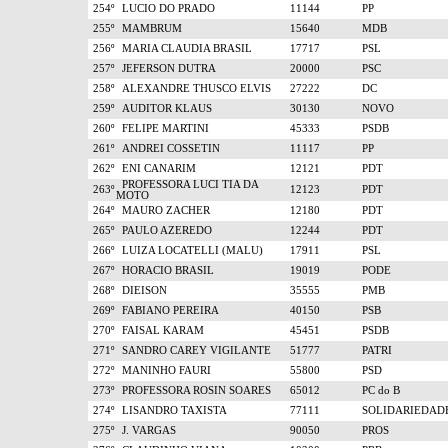
254º
LUCIO DO PRADO
11144
PP
255º
MAMBRUM
15640
MDB
256º
MARIA CLAUDIA BRASIL
17717
PSL
257º
JEFERSON DUTRA
20000
PSC
258º
ALEXANDRE THUSCO ELVIS
27222
DC
259º
AUDITOR KLAUS
30130
NOVO
260º
FELIPE MARTINI
45333
PSDB
261º
ANDREI COSSETIN
11117
PP
262º
ENI CANARIM
12121
PDT
PROFESSORA LUCI TIA DA
263º
12123
PDT
MOTO
264º
MAURO ZACHER
12180
PDT
265º
PAULO AZEREDO
12244
PDT
266º
LUIZA LOCATELLI (MALU)
17911
PSL
267º
HORACIO BRASIL
19019
PODE
268º
DIEISON
35555
PMB
269º
FABIANO PEREIRA
40150
PSB
270º
FAISAL KARAM
45451
PSDB
271º
SANDRO CAREY VIGILANTE
51777
PATRI
272º
MANINHO FAURI
55800
PSD
273º
PROFESSORA ROSIN SOARES
65012
PC do B
274º
LISANDRO TAXISTA
77111
SOLIDARIEDAD
275º
J. VARGAS
90050
PROS