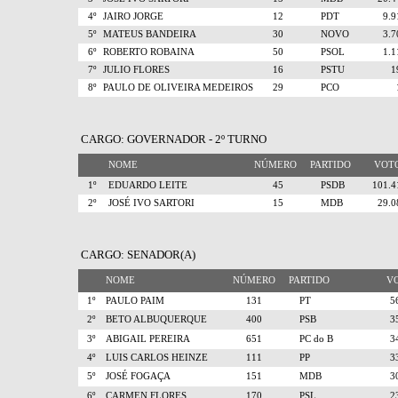
4º
JAIRO JORGE
12
PDT
9.
5º
MATEUS BANDEIRA
30
NOVO
3.
6º
ROBERTO ROBAINA
50
PSOL
1.
7º
JULIO FLORES
16
PSTU
8º
PAULO DE OLIVEIRA MEDEIROS
29
PCO
CARGO: GOVERNADOR - 2º TURNO
NOME
NÚMERO
PARTIDO
VO
1º
EDUARDO LEITE
45
PSDB
101.
2º
JOSÉ IVO SARTORI
15
MDB
29.
CARGO: SENADOR(A)
NOME
NÚMERO
PARTIDO
V
1º
PAULO PAIM
131
PT
5
2º
BETO ALBUQUERQUE
400
PSB
3
3º
ABIGAIL PEREIRA
651
PC do B
3
4º
LUIS CARLOS HEINZE
111
PP
3
5º
JOSÉ FOGAÇA
151
MDB
3
6º
CARMEN FLORES
170
PSL
2