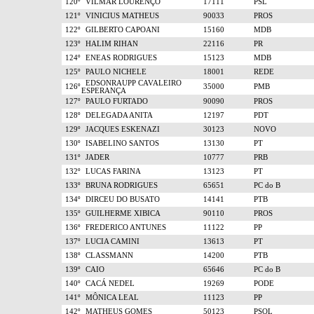
120º
VILMAR LOURENÇO
17111
PSL
121º
VINICIUS MATHEUS
90033
PROS
122º
GILBERTO CAPOANI
15160
MDB
123º
HALIM RIHAN
22116
PR
124º
ENEAS RODRIGUES
15123
MDB
125º
PAULO NICHELE
18001
REDE
EDSONRAUPP CAVALEIRO
126º
35000
PMB
ESPERANÇA
127º
PAULO FURTADO
90090
PROS
128º
DELEGADA ANITA
12197
PDT
129º
JACQUES ESKENAZI
30123
NOVO
130º
ISABELINO SANTOS
13130
PT
131º
JADER
10777
PRB
132º
LUCAS FARINA
13123
PT
133º
BRUNA RODRIGUES
65651
PC do B
134º
DIRCEU DO BUSATO
14141
PTB
135º
GUILHERME XIBICA
90110
PROS
136º
FREDERICO ANTUNES
11122
PP
137º
LUCIA CAMINI
13613
PT
138º
CLASSMANN
14200
PTB
139º
CAIO
65646
PC do B
140º
CACÁ NEDEL
19269
PODE
141º
MÔNICA LEAL
11123
PP
142º
MATHEUS GOMES
50123
PSOL