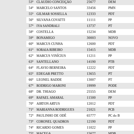
53º
CLÁUDIO CONCEIÇÃO
25677
DEM
54º
MARCELO SANTOS
33456
PMN
55º
GILMAR SOSSELLA
12333
PDT
56º
SILVANA COVATTI
11111
PP
57º
IYA SANDRALI
13737
PT
58º
COSTELLA
15234
MDB
59º
BONAMIGO
30003
NOVO
60º
MARCUS CUNHA
12600
PDT
61º
SORAIA RIBEIRO
15415
MDB
62º
MARCUS VINÍCIUS
11211
PP
63º
SANTELLANO
14190
PTB
64º
FLAVIO BERNEIRA
12222
PDT
65º
EDEGAR PRETTO
13655
PT
66º
LEONEL RADDE
13007
PT
67º
RODRIGO MARONI
19999
PODE
68º
DR. THIAGO
25555
DEM
69º
RAFAEL AMARAL
11500
PP
70º
AIRTON ARTUS
12012
PDT
71º
MARIANNA RODRIGUES
21021
PCB
72º
PAULINHO DE ODÉ
65777
PC do B
73º
CORONEL QUADROS
12190
PDT
74º
RICARDO GOMES
11022
PP
75º
MACEGA
15677
MDB