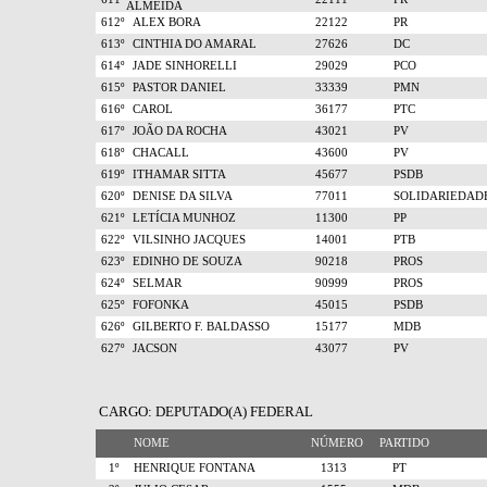
ALMEIDA
612º
ALEX BORA
22122
PR
613º
CINTHIA DO AMARAL
27626
DC
614º
JADE SINHORELLI
29029
PCO
615º
PASTOR DANIEL
33339
PMN
616º
CAROL
36177
PTC
617º
JOÃO DA ROCHA
43021
PV
618º
CHACALL
43600
PV
619º
ITHAMAR SITTA
45677
PSDB
620º
DENISE DA SILVA
77011
SOLIDARIEDAD
621º
LETÍCIA MUNHOZ
11300
PP
622º
VILSINHO JACQUES
14001
PTB
623º
EDINHO DE SOUZA
90218
PROS
624º
SELMAR
90999
PROS
625º
FOFONKA
45015
PSDB
626º
GILBERTO F. BALDASSO
15177
MDB
627º
JACSON
43077
PV
CARGO: DEPUTADO(A) FEDERAL
NOME
NÚMERO
PARTIDO
1º
HENRIQUE FONTANA
1313
PT