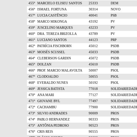
455º
MARCIELO ELISEU SANTOS
25333
DEM
456º
ISMAEL FORTUNA
30314
NOVO
457º
LUCIA CASTÊNCIO
40041
PSB
458º
MARCO MIKONGA
43192
PV
459º
JUSCELINO MARQUES
43233
PV
460º
DRA. TEREZA BRIZOLLA
43789
PV
461º
LUCIANO SANTOS
44123
PRP
462º
PATRÍCIA FISCHBORN
45012
PSDB
463º
MOISÉS SCUSSEL
45033
PSDB
464º
CLEBERSON GARDIN
45072
PSDB
465º
DOLZAN
45610
PSDB
466º
PROF. MARCIO MALAVOLTA
50007
PSOL
467º
CLODOALDO
50055
PSOL
468º
EVERALDO NUNES
50192
PSOL
469º
JESSICA BATISTA
77018
SOLIDARIEDAD
470º
ANA MARI
77127
SOLIDARIEDAD
471º
GIOVANE BYL
77497
SOLIDARIEDAD
472º
CACHAMBU
77900
SOLIDARIEDAD
473º
SILVIO ANDRADES
90009
PROS
474º
PABLO HERNANDEZ
90333
PROS
475º
ANTÔNIA PEDROSO
90523
PROS
476º
CRIS REIS
90555
PROS