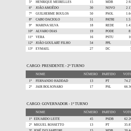
5º
HENRIQUE MEIRELLES
15
MDB
2.
6º
JOÃO AMOÊDO
30
NOVO
2.
7º
GUILHERME BOULOS
50
PSOL
1.
8º
CABO DACIOLO
51
PATRI
1.
9º
MARINA SILVA
18
REDE
1.
10º
ALVARO DIAS
19
PODE
11º
VERA
16
PSTU
12º
JOÃO GOULART FILHO
54
PPL
13º
EYMAEL
27
DC
CARGO: PRESIDENTE - 2º TURNO
NOME
NÚMERO
PARTIDO
VO
1º
FERNANDO HADDAD
13
PT
74.
2º
JAIR BOLSONARO
17
PSL
66.
CARGO: GOVERNADOR - 1º TURNO
NOME
NÚMERO
PARTIDO
VO
1º
EDUARDO LEITE
45
PSDB
62.
2º
MIGUEL ROSSETTO
13
PT
35.
3º
JOSÉ IVO SARTORI
15
MDB
20.