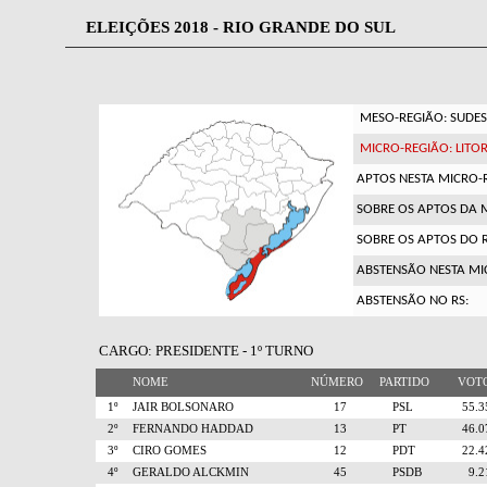
ELEIÇÕES 2018 - RIO GRANDE DO SUL
MESO-REGIÃO: SUDES
MICRO-REGIÃO: LITO
APTOS NESTA MICRO-
SOBRE OS APTOS DA 
SOBRE OS APTOS DO R
ABSTENSÃO NESTA MI
ABSTENSÃO NO RS:
CARGO: PRESIDENTE - 1º TURNO
NOME
NÚMERO
PARTIDO
VO
1º
JAIR BOLSONARO
17
PSL
55.
2º
FERNANDO HADDAD
13
PT
46.
3º
CIRO GOMES
12
PDT
22.
4º
GERALDO ALCKMIN
45
PSDB
9.