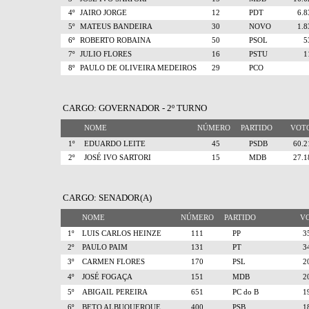
4º
JAIRO JORGE
12
PDT
6.
5º
MATEUS BANDEIRA
30
NOVO
1.
6º
ROBERTO ROBAINA
50
PSOL
7º
JULIO FLORES
16
PSTU
8º
PAULO DE OLIVEIRA MEDEIROS
29
PCO
CARGO: GOVERNADOR - 2º TURNO
NOME
NÚMERO
PARTIDO
VO
1º
EDUARDO LEITE
45
PSDB
60.
2º
JOSÉ IVO SARTORI
15
MDB
27.
CARGO: SENADOR(A)
NOME
NÚMERO
PARTIDO
V
1º
LUIS CARLOS HEINZE
111
PP
3
2º
PAULO PAIM
131
PT
3
3º
CARMEN FLORES
170
PSL
2
4º
JOSÉ FOGAÇA
151
MDB
2
5º
ABIGAIL PEREIRA
651
PC do B
1
6º
BETO ALBUQUERQUE
400
PSB
1