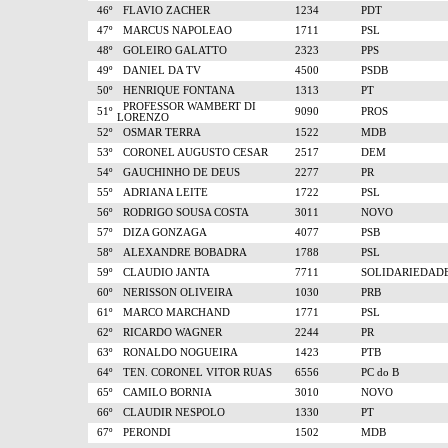
46º
FLAVIO ZACHER
1234
PDT
47º
MARCUS NAPOLEAO
1711
PSL
48º
GOLEIRO GALATTO
2323
PPS
49º
DANIEL DA TV
4500
PSDB
50º
HENRIQUE FONTANA
1313
PT
PROFESSOR WAMBERT DI
51º
9090
PROS
LORENZO
52º
OSMAR TERRA
1522
MDB
53º
CORONEL AUGUSTO CESAR
2517
DEM
54º
GAUCHINHO DE DEUS
2277
PR
55º
ADRIANA LEITE
1722
PSL
56º
RODRIGO SOUSA COSTA
3011
NOVO
57º
DIZA GONZAGA
4077
PSB
58º
ALEXANDRE BOBADRA
1788
PSL
59º
CLAUDIO JANTA
7711
SOLIDARIEDAD
60º
NERISSON OLIVEIRA
1030
PRB
61º
MARCO MARCHAND
1771
PSL
62º
RICARDO WAGNER
2244
PR
63º
RONALDO NOGUEIRA
1423
PTB
64º
TEN. CORONEL VITOR RUAS
6556
PC do B
65º
CAMILO BORNIA
3010
NOVO
66º
CLAUDIR NESPOLO
1330
PT
67º
PERONDI
1502
MDB