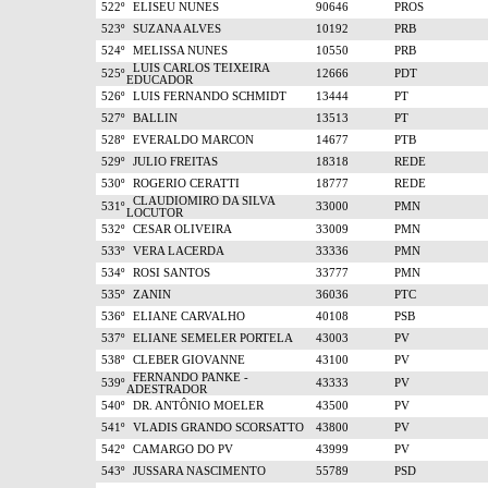
522º
ELISEU NUNES
90646
PROS
523º
SUZANA ALVES
10192
PRB
524º
MELISSA NUNES
10550
PRB
LUIS CARLOS TEIXEIRA
525º
12666
PDT
EDUCADOR
526º
LUIS FERNANDO SCHMIDT
13444
PT
527º
BALLIN
13513
PT
528º
EVERALDO MARCON
14677
PTB
529º
JULIO FREITAS
18318
REDE
530º
ROGERIO CERATTI
18777
REDE
CLAUDIOMIRO DA SILVA
531º
33000
PMN
LOCUTOR
532º
CESAR OLIVEIRA
33009
PMN
533º
VERA LACERDA
33336
PMN
534º
ROSI SANTOS
33777
PMN
535º
ZANIN
36036
PTC
536º
ELIANE CARVALHO
40108
PSB
537º
ELIANE SEMELER PORTELA
43003
PV
538º
CLEBER GIOVANNE
43100
PV
FERNANDO PANKE -
539º
43333
PV
ADESTRADOR
540º
DR. ANTÔNIO MOELER
43500
PV
541º
VLADIS GRANDO SCORSATTO
43800
PV
542º
CAMARGO DO PV
43999
PV
543º
JUSSARA NASCIMENTO
55789
PSD