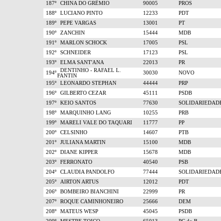
187º
CHINA DO GRÊMIO
90005
PROS
188º
LUCIANO PINTO
12233
PDT
189º
PEPE VARGAS
13001
PT
190º
ZANCHIN
15444
MDB
191º
MARLON SCHOCK
17005
PSL
192º
SCHNEIDER
17123
PSL
193º
ELMA SANT'ANA
22013
PR
DENTINHO - RAFAEL L.
194º
30030
NOVO
FANTIN
195º
LEONARDO STEPHAN
44444
PRP
196º
GILBERTO CEZAR
45111
PSDB
197º
KEIO SANTOS
77630
SOLIDARIEDAD
198º
MARQUINHO LANG
10255
PRB
199º
MARELI VALE DO TAQUARI
11777
PP
200º
CELSINHO
14607
PTB
201º
JULIANA MARTIN
15100
MDB
202º
DIANE KIPPER
15678
MDB
203º
FERRONATO
40540
PSB
204º
CLAUDIA PANDOLFO
77444
SOLIDARIEDAD
205º
AIRTON ARTUS
12012
PDT
206º
BOMBEIRO BIANCHINI
22999
PR
207º
ROQUE CAMINHONEIRO
25666
DEM
208º
MATEUS WESP
45045
PSDB