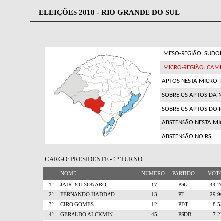
ELEIÇÕES 2018 - RIO GRANDE DO SUL
MESO-REGIÃO: SUDOE
MICRO-REGIÃO: CAM
APTOS NESTA MICRO-
SOBRE OS APTOS DA 
SOBRE OS APTOS DO R
ABSTENSÃO NESTA MI
ABSTENSÃO NO RS:
CARGO: PRESIDENTE - 1º TURNO
NOME
NÚMERO
PARTIDO
VO
1º
JAIR BOLSONARO
17
PSL
44.
2º
FERNANDO HADDAD
13
PT
29.
3º
CIRO GOMES
12
PDT
8.
4º
GERALDO ALCKMIN
45
PSDB
7.