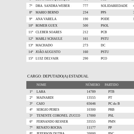
7º
DRA. SANDRA WEBER
777
SOLIDARIEDADE
8º
MARIO BERND
234
PPS
9º
ANA VARELA
190
PODE
10º
ROMER GUEX
500
PSOL
11º
CLEBER SOARES
212
PCB
12º
MARLI SCHAULE
161
PSTU
13º
MACHADO
273
DC
14º
JOÃO AUGUSTO
160
PSTU
15º
LUIZ DELVAIR
290
PCO
CARGO: DEPUTADO(A) ESTADUAL
NOME
NÚMERO
PARTIDO
1º
LARA
14789
PTB
2º
MAINARDI
13555
PT
3º
CAIO
65646
PC do B
4º
SERGIO PERES
10300
PRB
5º
TENENTE CORONEL ZUCCO
17000
PSL
6º
FERNANDO RESNER
33555
PMN
7º
RENATO ROCHA
11177
PP
8º
JEFERSON DUTRA
20000
PSC