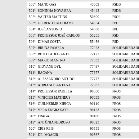
500º
MANO GÁS
45009
PSDB
501º
SONINHA NOVA ERA
45445
PSDB
502º
VALTER MARTINS
50300
PSOL
503º
GILBERTO BELTRAME
54054
PPL
504º
JOSÉ ANTONIO
54888
PPL
505º
PROFESSOR JOSÉ CARLOS
55255
PSD
506º
DIMAS COSTA
55456
PSD
507º
BRUNA PAMELA
77023
SOLIDARIEDAD
508º
BETO CADEIRANTE
77177
SOLIDARIEDAD
509º
MARIO MANFRO
77333
SOLIDARIEDAD
510º
GIOVANE BYL
77497
SOLIDARIEDAD
511º
BACANA
77677
SOLIDARIEDAD
512º
ALESSANDRO BICUDO
77772
SOLIDARIEDAD
513º
ADRIANO SANTANA
77887
SOLIDARIEDAD
514º
PROFESSOR PADILLA
90008
PROS
515º
VINICIUS MATHEUS
90033
PROS
516º
GUILHERME XIBICA
90110
PROS
517º
VERA ENGRAXATE
90123
PROS
518º
FRAGA
90180
PROS
519º
ANTÔNIA PEDROSO
90523
PROS
520º
CRIS REIS
90555
PROS
521º
DR. MOACIR
90567
PROS