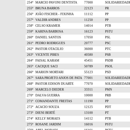
254º
MARCIO PAVONI DENTISTA
77000
SOLIDARIEDAD
255º
BRUNA BARROS
22123
PR
256º
JOÃO FISCHER - FIXINHA
11112
PP
257º
VALDIR ANDRES
11250
PP
258º
CELSO KRAMER
14014
PTB
259º
KARINA BARBOSA
16123
PSTU
260º
DANIEL SANTOS
17050
PSL
261º
PEDRO RODRIGUES
20777
PSC
262º
PASTOR OTACILIO
36000
PTC
263º
VICENTE PIRES
40580
PSB
264º
FAISAL KARAM
45451
PSDB
265º
CACIQUE SACI
50789
PSOL
266º
MARION MORTARI
55123
PSD
267º
SARA PROJETO ANJOS DE PATA
77001
SOLIDARIEDAD
268º
PASTOR EDISON DUARTE
77070
SOLIDARIEDAD
269º
MARCELO DIEDER
33311
PMN
270º
DALVA GUERRA
10000
PRB
271º
COMANDANTE FREITAS
11190
PP
272º
ACACIO SOUZA
12125
PDT
273º
DIENI BERTÉ
13100
PT
274º
KELLY MORAES
14112
PTB
275º
ROSANE JARDIM
16016
PSTU