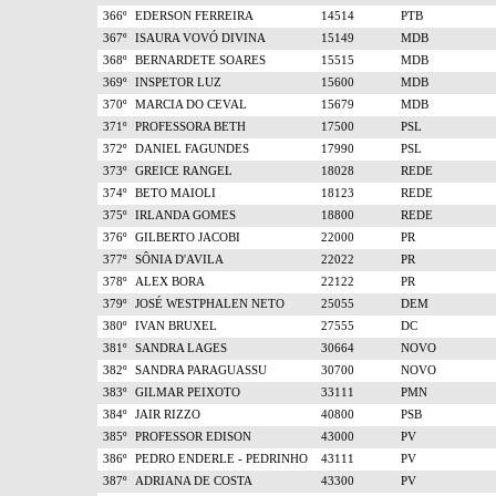
366º
EDERSON FERREIRA
14514
PTB
367º
ISAURA VOVÓ DIVINA
15149
MDB
368º
BERNARDETE SOARES
15515
MDB
369º
INSPETOR LUZ
15600
MDB
370º
MARCIA DO CEVAL
15679
MDB
371º
PROFESSORA BETH
17500
PSL
372º
DANIEL FAGUNDES
17990
PSL
373º
GREICE RANGEL
18028
REDE
374º
BETO MAIOLI
18123
REDE
375º
IRLANDA GOMES
18800
REDE
376º
GILBERTO JACOBI
22000
PR
377º
SÔNIA D'AVILA
22022
PR
378º
ALEX BORA
22122
PR
379º
JOSÉ WESTPHALEN NETO
25055
DEM
380º
IVAN BRUXEL
27555
DC
381º
SANDRA LAGES
30664
NOVO
382º
SANDRA PARAGUASSU
30700
NOVO
383º
GILMAR PEIXOTO
33111
PMN
384º
JAIR RIZZO
40800
PSB
385º
PROFESSOR EDISON
43000
PV
386º
PEDRO ENDERLE - PEDRINHO
43111
PV
387º
ADRIANA DE COSTA
43300
PV