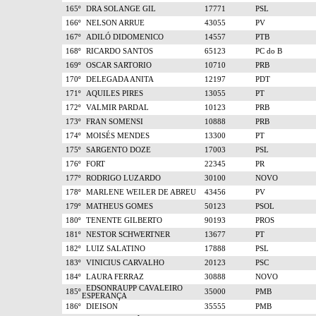
165º
DRA SOLANGE GIL
17771
PSL
166º
NELSON ARRUE
43055
PV
167º
ADILÓ DIDOMENICO
14557
PTB
168º
RICARDO SANTOS
65123
PC do B
169º
OSCAR SARTORIO
10710
PRB
170º
DELEGADA ANITA
12197
PDT
171º
AQUILES PIRES
13055
PT
172º
VALMIR PARDAL
10123
PRB
173º
FRAN SOMENSI
10888
PRB
174º
MOISÉS MENDES
13300
PT
175º
SARGENTO DOZE
17003
PSL
176º
FORT
22345
PR
177º
RODRIGO LUZARDO
30100
NOVO
178º
MARLENE WEILER DE ABREU
43456
PV
179º
MATHEUS GOMES
50123
PSOL
180º
TENENTE GILBERTO
90193
PROS
181º
NESTOR SCHWERTNER
13677
PT
182º
LUIZ SALATINO
17888
PSL
183º
VINICIUS CARVALHO
20123
PSC
184º
LAURA FERRAZ
30888
NOVO
EDSONRAUPP CAVALEIRO
185º
35000
PMB
ESPERANÇA
186º
DIEISON
35555
PMB