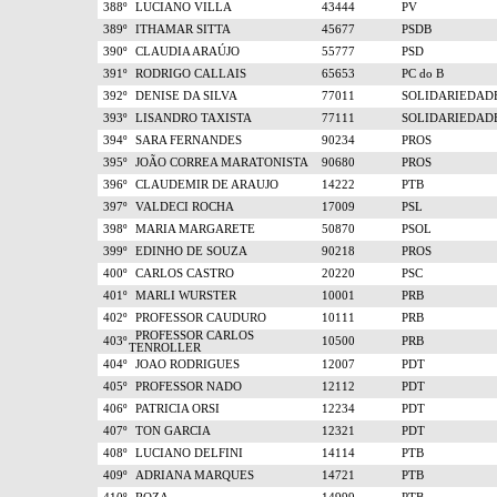
388º
LUCIANO VILLA
43444
PV
389º
ITHAMAR SITTA
45677
PSDB
390º
CLAUDIA ARAÚJO
55777
PSD
391º
RODRIGO CALLAIS
65653
PC do B
392º
DENISE DA SILVA
77011
SOLIDARIEDAD
393º
LISANDRO TAXISTA
77111
SOLIDARIEDAD
394º
SARA FERNANDES
90234
PROS
395º
JOÃO CORREA MARATONISTA
90680
PROS
396º
CLAUDEMIR DE ARAUJO
14222
PTB
397º
VALDECI ROCHA
17009
PSL
398º
MARIA MARGARETE
50870
PSOL
399º
EDINHO DE SOUZA
90218
PROS
400º
CARLOS CASTRO
20220
PSC
401º
MARLI WURSTER
10001
PRB
402º
PROFESSOR CAUDURO
10111
PRB
PROFESSOR CARLOS
403º
10500
PRB
TENROLLER
404º
JOAO RODRIGUES
12007
PDT
405º
PROFESSOR NADO
12112
PDT
406º
PATRICIA ORSI
12234
PDT
407º
TON GARCIA
12321
PDT
408º
LUCIANO DELFINI
14114
PTB
409º
ADRIANA MARQUES
14721
PTB