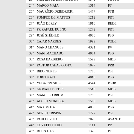
24º
MARCO MAIA
1314
PT
25º
MAURÍCIO DZIEDRICKI
1477
PTB
26º
POMPEO DE MATTOS
1212
PDT
27º
JOÃO DERLY
1818
REDE
28º
PR RAFAEL BUENO
1272
PDT
29º
JOSÉ STÉDILE
4080
PSB
30º
CAJAR NARDES
1999
PODE
31º
MANO CHANGES
4321
PV
32º
MARI MACHADO
4004
PSB
33º
ROSA BARBIERO
1599
MDB
34º
PASTOR OSÉAS COSTA
1077
PRB
35º
BIBO NUNES
1700
PSL
36º
FORTUNATI
4018
PSB
37º
YEDA CRUSIUS
4544
PSDB
38º
GIOVANI FELTES
1515
MDB
39º
MARCELO BRUM
1755
PSL
40º
ALCEU MOREIRA
1500
MDB
41º
MAX MOTA
4030
PSB
42º
NEREU CRISPIN
1777
PSL
43º
PAULO BRITO
7070
AVANTE
44º
COVATTI FILHO
1111
PP
45º
BOHN GASS
1320
PT