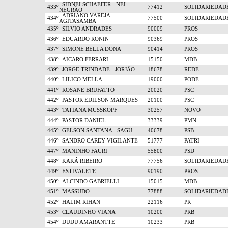
SIDNEI SCHAEFER - NEI
433º
77412
SOLIDARIEDAD
NEGRÃO
ADRIANO VAREJA
434º
77500
SOLIDARIEDAD
AGITASAMBA
435º
SILVIO ANDRADES
90009
PROS
436º
EDUARDO RONIN
90369
PROS
437º
SIMONE BELLA DONA
90414
PROS
438º
AICARO FERRARI
15150
MDB
439º
JORGE TRINDADE - JORJÃO
18678
REDE
440º
LILICO MELLA
19000
PODE
441º
ROSANE BRUFATTO
20020
PSC
442º
PASTOR EDILSON MARQUES
20100
PSC
443º
TATIANA MUSSKOPF
30257
NOVO
444º
PASTOR DANIEL
33339
PMN
445º
GELSON SANTANA - SAGU
40678
PSB
446º
SANDRO CAREY VIGILANTE
51777
PATRI
447º
MANINHO FAURI
55800
PSD
448º
KAKÁ RIBEIRO
77756
SOLIDARIEDAD
449º
ESTIVALETE
90190
PROS
450º
ALCINDO GABRIELLI
15015
MDB
451º
MASSUDO
77888
SOLIDARIEDAD
452º
HALIM RIHAN
22116
PR
453º
CLAUDINHO VIANA
10200
PRB
454º
DUDU AMARANTTE
10233
PRB