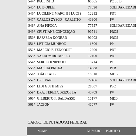
544º
PAULINHO
65365
PC do B
545º
LUIS ORLEI
77890
SOLIDARIEDAD
546º
LUCILENE MARCHI ( LUCI )
12212
PDT
547º
CARLOS ZYSCO - CARLITIO
43900
PV
548º
ANA PIPOCA
77557
SOLIDARIEDAD
549º
CRISTIANE CONCEIÇÃO
90741
PROS
550º
RAFAELA KONRAD
90903
PROS
551º
LETÍCIA MUNHOZ
11300
PP
552º
MARCIO BITENCOURT
12200
PDT
553º
VALDOMIRO MELLO
12400
PDT
554º
SERGIO KNIPHOFF
13714
PT
555º
MARCIA BRUXA
14888
PTB
556º
JOÃO KAUS
15010
MDB
557º
DR. IVAN
77466
SOLIDARIEDAD
558º
LIDI GUTH MISS
20007
PSC
559º
DRA. TEREZA BRIZOLLA
43789
PV
560º
GILBERTO F. BALDASSO
15177
MDB
561º
JACSON
43077
PV
CARGO: DEPUTADO(A) FEDERAL
NOME
NÚMERO
PARTIDO