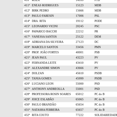
410º
ROZA
14999
PTB
411º
ENEAS RODRIGUES
15123
MDB
412º
BIRK PEDRO
15666
MDB
413º
PAULO FARESIN
17006
PSL
414º
DRA. RITA
19112
PODE
415º
LEONARDO VICINI
20245
PSC
416º
PAPARICO BACCHI
22212
PR
417º
VANESSA SANTOS
25122
DEM
418º
ADRIANA DA SILVEIRA
27123
DC
419º
MARCELO SANTOS
33456
PMN
420º
PROF. JOÃO FORTES
40001
PSB
421º
JEAN PAUL
43223
PV
422º
FERNANDA LEITE
43410
PV
423º
ALEXANDRE SIMON
43666
PV
424º
DOLZAN
45610
PSDB
425º
TANIA GOMES
45999
PSDB
426º
LUCIANO LEON
55000
PSD
427º
ANTHONY ANDREOLLA
55001
PSD
428º
PROFESSORA ROSIN SOARES
65012
PC do B
429º
JOICE ESLABÃO
65065
PC do B
430º
PAULO BRANDÃO
65654
PC do B
431º
NATASHA FERREIRA
65657
PC do B
432º
RITA COUTO
77222
SOLIDARIEDAD