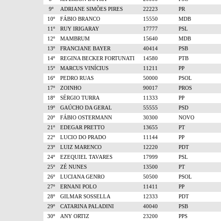
9º
ADRIANE SIMÕES PIRES
22223
PR
10º
FÁBIO BRANCO
15550
MDB
11º
RUY IRIGARAY
17777
PSL
12º
MAMBRUM
15640
MDB
13º
FRANCIANE BAYER
40414
PSB
14º
REGINA BECKER FORTUNATI
14580
PTB
15º
MARCUS VINÍCIUS
11211
PP
16º
PEDRO RUAS
50000
PSOL
17º
ZOINHO
90017
PROS
18º
SÉRGIO TURRA
11333
PP
19º
GAÚCHO DA GERAL
55555
PSD
20º
FÁBIO OSTERMANN
30300
NOVO
21º
EDEGAR PRETTO
13655
PT
22º
LUCIO DO PRADO
11144
PP
23º
LUIZ MARENCO
12220
PDT
24º
EZEQUIEL TAVARES
17999
PSL
25º
ZÉ NUNES
13500
PT
26º
LUCIANA GENRO
50500
PSOL
27º
ERNANI POLO
11411
PP
28º
GILMAR SOSSELLA
12333
PDT
29º
CATARINA PALADINI
40040
PSB
30º
ANY ORTIZ
23200
PPS