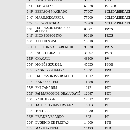
343º
JULIO GALPERIM
55321
PSD
344º
PRETA DIAS
65678
PC do B
345º
EBERSON MACHADO
77007
SOLIDARIEDAD
346º
MARILICECARRER
77060
SOLIDARIEDAD
347º
WILSON BORBA
77700
SOLIDARIEDAD
PROFESSOR MARCELO
348º
90001
PROS
GIGOSKI
349º
ZICO POSSOLINO
90010
PROS
350º
ARI THESSING
13510
PT
351º
CLEITON VALCARENGHI
90020
PROS
352º
PAULO TORALES
33007
PMN
353º
CHACALL
43600
PV
354º
MOISÉS SCUSSEL
45033
PSDB
355º
VAGNER OLIVEIRA
10321
PRB
356º
PROFESSOR ISSUR KOCH
11012
PP
357º
KAKA COFFERI
11888
PP
358º
ENI CANARIM
12121
PDT
359º
PAI MARCOS DE OBALUOAYÊ
12347
PDT
360º
RAUL HERPICH
12512
PDT
361º
TARCÍSIO ZIMMERMANN
13003
PT
362º
TORTELLI
13030
PT
363º
REJANE VERARDO
13031
PT
364º
EUGENIO DE FREITAS
14000
PTB
365º
MARILIA FIDEL
14123
PTB