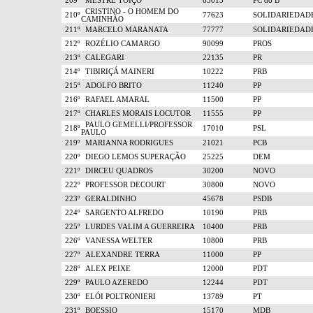
209º
MESTRE TOIÇO
65013
PC do B
CRISTINO - O HOMEM DO
210º
77623
SOLIDARIEDAD
CAMINHÃO
211º
MARCELO MARANATA
77777
SOLIDARIEDAD
212º
ROZÉLIO CAMARGO
90099
PROS
213º
CALEGARI
22135
PR
214º
TIBIRIÇÁ MAINERI
10222
PRB
215º
ADOLFO BRITO
11240
PP
216º
RAFAEL AMARAL
11500
PP
217º
CHARLES MORAIS LOCUTOR
11555
PP
PAULO GEMELLI/PROFESSOR
218º
17010
PSL
PAULO
219º
MARIANNA RODRIGUES
21021
PCB
220º
DIEGO LEMOS SUPERAÇÃO
25225
DEM
221º
DIRCEU QUADROS
30200
NOVO
222º
PROFESSOR DECOURT
30800
NOVO
223º
GERALDINHO
45678
PSDB
224º
SARGENTO ALFREDO
10190
PRB
225º
LURDES VALIM A GUERREIRA
10400
PRB
226º
VANESSA WELTER
10800
PRB
227º
ALEXANDRE TERRA
11000
PP
228º
ALEX PEIXE
12000
PDT
229º
PAULO AZEREDO
12244
PDT
230º
ELÓI POLTRONIERI
13789
PT
231º
BOESSIO
15170
MDB