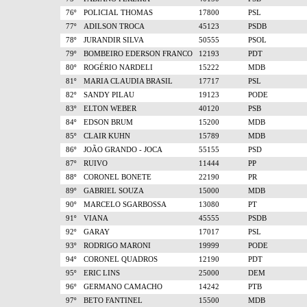
76º
POLICIAL THOMAS
17800
PSL
77º
ADILSON TROCA
45123
PSDB
78º
JURANDIR SILVA
50555
PSOL
79º
BOMBEIRO EDERSON FRANCO
12193
PDT
80º
ROGÉRIO NARDELI
15222
MDB
81º
MARIA CLAUDIA BRASIL
17717
PSL
82º
SANDY PILAU
19123
PODE
83º
ELTON WEBER
40120
PSB
84º
EDSON BRUM
15200
MDB
85º
CLAIR KUHN
15789
MDB
86º
JOÃO GRANDO - JOCA
55155
PSD
87º
RUIVO
11444
PP
88º
CORONEL BONETE
22190
PR
89º
GABRIEL SOUZA
15000
MDB
90º
MARCELO SGARBOSSA
13080
PT
91º
VIANA
45555
PSDB
92º
GARAY
17017
PSL
93º
RODRIGO MARONI
19999
PODE
94º
CORONEL QUADROS
12190
PDT
95º
ERIC LINS
25000
DEM
96º
GERMANO CAMACHO
14242
PTB
97º
BETO FANTINEL
15500
MDB