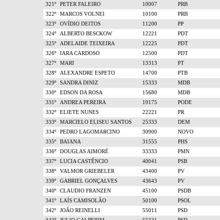
321º
PETER FALEIRO
10007
PRB
322º
MARCOS VOLNEI
10100
PRB
323º
OVÍDIO DEITOS
11200
PP
324º
ALBERTO BESCKOW
12221
PDT
325º
ADELAIDE TEIXEIRA
12225
PDT
326º
IARA CARDOSO
12500
PDT
327º
MARI
13313
PT
328º
ALEXANDRE ESPETO
14700
PTB
329º
SANDRA DINIZ
15333
MDB
330º
EDSON DA ROSA
15680
MDB
331º
ANDREA PEREIRA
19175
PODE
332º
ELIETE NUNES
22221
PR
333º
MARCIELO ELISEU SANTOS
25333
DEM
334º
PEDRO LAGOMARCINO
30900
NOVO
335º
BAIANA
31555
PHS
336º
DOUGLAS AIMORÉ
33333
PMN
337º
LUCIA CASTÊNCIO
40041
PSB
338º
VALMOR GRIEBELER
43400
PV
339º
GABRIEL GONÇALVES
43643
PV
340º
CLAUDIO FRANZEN
45100
PSDB
341º
LAÍS CAMISOLÃO
50100
PSOL
342º
JOÃO REINELLI
55011
PSD