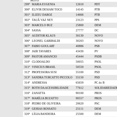
MOTO
299º
MARIA EUGENIA
12610
PDT
300º
ELIVIR DESIAM TOCO
14145
PTB
301º
ILIZEU DAROZ
14666
PTB
302º
TAUÃ VAZ NEY
23123
PPS
303º
MARCELO BUZ
25800
DEM
304º
SASSA
27777
DC
305º
AUDITOR KLAUS
30130
NOVO
306º
LEONEL GARIBALDI
30203
NOVO
307º
FABIO GOULART
40886
PSB
308º
JAIR TAVARES
43430
PV
309º
PASTOR AMANCIO
45444
PSDB
310º
CLODOALDO
50055
PSOL
311º
VINICIUS BRASIL
50550
PSOL
312º
PROFESSORA SUSI
55100
PSD
313º
SANDRA TURCATTO PICCOLO
55150
PSD
314º
ANDRESSA
65659
PC do B
315º
ROTH DA ACESSIBILIDADE
77612
SOLIDARIEDAD
316º
ZANATTA
90100
PROS
317º
MARÍLIA BUZATTO
90557
PROS
318º
PEDRO DE OLIVEIRA
20620
PSC
319º
GEHIAS ROSSATO
25111
DEM
320º
LÍGIA BANDEIRA
25500
DEM