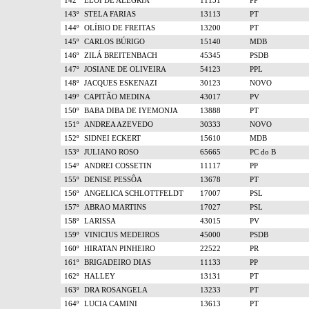
142º
ELÓI DE ALEGRIA
11151
PP
143º
STELA FARIAS
13113
PT
144º
OLÍBIO DE FREITAS
13200
PT
145º
CARLOS BÚRIGO
15140
MDB
146º
ZILÁ BREITENBACH
45345
PSDB
147º
JOSIANE DE OLIVEIRA
54123
PPL
148º
JACQUES ESKENAZI
30123
NOVO
149º
CAPITÃO MEDINA
43017
PV
150º
BABA DIBA DE IYEMONJA
13888
PT
151º
ANDREA AZEVEDO
30333
NOVO
152º
SIDNEI ECKERT
15610
MDB
153º
JULIANO ROSO
65665
PC do B
154º
ANDREI COSSETIN
11117
PP
155º
DENISE PESSÔA
13678
PT
156º
ANGELICA SCHLOTTFELDT
17007
PSL
157º
ABRAO MARTINS
17027
PSL
158º
LARISSA
43015
PV
159º
VINICIUS MEDEIROS
45000
PSDB
160º
HIRATAN PINHEIRO
22522
PR
161º
BRIGADEIRO DIAS
11133
PP
162º
HALLEY
13131
PT
163º
DRA ROSANGELA
13233
PT
164º
LUCIA CAMINI
13613
PT