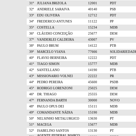
31º
JULIANA BRIZOLA
12001
PDT
32º
ANDRIELE SARAIVA
40140
PSB
33º
EDU OLIVERA
12712
PDT
34º
FREDERICO ANTUNES
11122
PP
35º
COSTELLA
15234
MDB
36º
CLÁUDIO CONCEIÇÃO
25677
DEM
37º
VANDERLEI CALDEIRA
43007
PV
38º
PAULO BRUM
14122
PTB
39º
MARCELO VIANA
77666
SOLIDARIEDAD
40º
FLAVIO BERNEIRA
12222
PDT
41º
TIAGO SIMON
15777
MDB
42º
SANTELLANO
14190
PTB
43º
MISSIONARIO VOLNEI
22222
PR
44º
PEDRO PEREIRA
45600
PSDB
45º
RODRIGO LORENZONI
25025
DEM
46º
DR. THIAGO
25555
DEM
47º
FERNANDA BARTH
30000
NOVO
48º
PAULO OPUS DEI
15111
MDB
49º
COMANDANTE NÁDIA
15190
MDB
50º
NELSINHO METALURGICO
13630
PT
51º
MACEGA
15677
MDB
52º
ISABELINO SANTOS
13130
PT
AGENTE FEDERAL MARCO