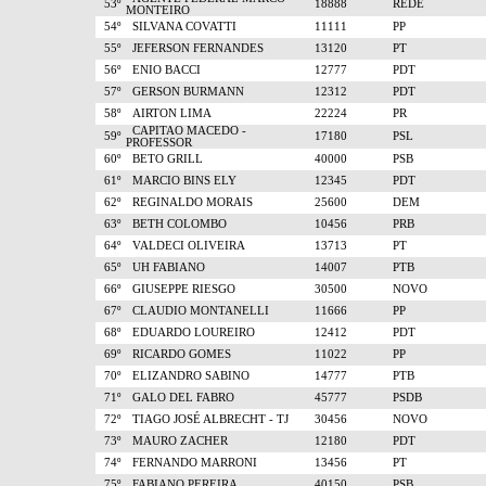
53º
18888
REDE
MONTEIRO
54º
SILVANA COVATTI
11111
PP
55º
JEFERSON FERNANDES
13120
PT
56º
ENIO BACCI
12777
PDT
57º
GERSON BURMANN
12312
PDT
58º
AIRTON LIMA
22224
PR
CAPITAO MACEDO -
59º
17180
PSL
PROFESSOR
60º
BETO GRILL
40000
PSB
61º
MARCIO BINS ELY
12345
PDT
62º
REGINALDO MORAIS
25600
DEM
63º
BETH COLOMBO
10456
PRB
64º
VALDECI OLIVEIRA
13713
PT
65º
UH FABIANO
14007
PTB
66º
GIUSEPPE RIESGO
30500
NOVO
67º
CLAUDIO MONTANELLI
11666
PP
68º
EDUARDO LOUREIRO
12412
PDT
69º
RICARDO GOMES
11022
PP
70º
ELIZANDRO SABINO
14777
PTB
71º
GALO DEL FABRO
45777
PSDB
72º
TIAGO JOSÉ ALBRECHT - TJ
30456
NOVO
73º
MAURO ZACHER
12180
PDT
74º
FERNANDO MARRONI
13456
PT
75º
FABIANO PEREIRA
40150
PSB