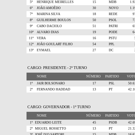
5º
HENRIQUE MEIRELLES
15
MDB
1.
6º
JOÃO AMOÊDO
30
NOVO
1.
7º
MARINA SILVA
18
REDE
8º
GUILHERME BOULOS
50
PSOL
9º
CABO DACIOLO
51
PATRI
10º
ALVARO DIAS
19
PODE
11º
VERA
16
PSTU
12º
JOÃO GOULART FILHO
54
PPL
13º
EYMAEL
27
DC
CARGO: PRESIDENTE - 2º TURNO
NOME
NÚMERO
PARTIDO
VO
1º
JAIR BOLSONARO
17
PSL
50.
2º
FERNANDO HADDAD
13
PT
42.
CARGO: GOVERNADOR - 1º TURNO
NOME
NÚMERO
PARTIDO
VO
1º
EDUARDO LEITE
45
PSDB
42.
2º
MIGUEL ROSSETTO
13
PT
21.
3º
JOSÉ IVO SARTORI
15
MDB
16.