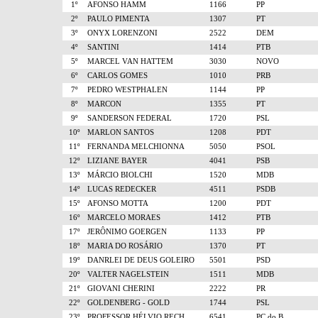
1º
AFONSO HAMM
1166
PP
2º
PAULO PIMENTA
1307
PT
3º
ONYX LORENZONI
2522
DEM
4º
SANTINI
1414
PTB
5º
MARCEL VAN HATTEM
3030
NOVO
6º
CARLOS GOMES
1010
PRB
7º
PEDRO WESTPHALEN
1144
PP
8º
MARCON
1355
PT
9º
SANDERSON FEDERAL
1720
PSL
10º
MARLON SANTOS
1208
PDT
11º
FERNANDA MELCHIONNA
5050
PSOL
12º
LIZIANE BAYER
4041
PSB
13º
MÁRCIO BIOLCHI
1520
MDB
14º
LUCAS REDECKER
4511
PSDB
15º
AFONSO MOTTA
1200
PDT
16º
MARCELO MORAES
1412
PTB
17º
JERÔNIMO GOERGEN
1133
PP
18º
MARIA DO ROSÁRIO
1370
PT
19º
DANRLEI DE DEUS GOLEIRO
5501
PSD
20º
VALTER NAGELSTEIN
1511
MDB
21º
GIOVANI CHERINI
2222
PR
22º
GOLDENBERG - GOLD
1744
PSL
23º
PROFESSOR HÉLVIO RECH
6541
PC do B