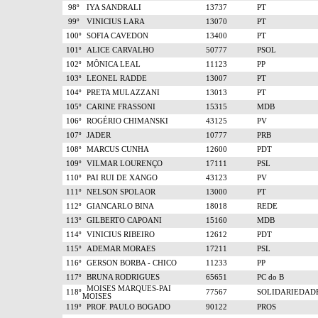
98º
IYA SANDRALI
13737
PT
99º
VINICIUS LARA
13070
PT
100º
SOFIA CAVEDON
13400
PT
101º
ALICE CARVALHO
50777
PSOL
102º
MÔNICA LEAL
11123
PP
103º
LEONEL RADDE
13007
PT
104º
PRETA MULAZZANI
13013
PT
105º
CARINE FRASSONI
15315
MDB
106º
ROGÉRIO CHIMANSKI
43125
PV
107º
JADER
10777
PRB
108º
MARCUS CUNHA
12600
PDT
109º
VILMAR LOURENÇO
17111
PSL
110º
PAI RUI DE XANGO
43123
PV
111º
NELSON SPOLAOR
13000
PT
112º
GIANCARLO BINA
18018
REDE
113º
GILBERTO CAPOANI
15160
MDB
114º
VINICIUS RIBEIRO
12612
PDT
115º
ADEMAR MORAES
17211
PSL
116º
GERSON BORBA - CHICO
11233
PP
117º
BRUNA RODRIGUES
65651
PC do B
MOISES MARQUES-PAI
118º
77567
SOLIDARIEDAD
MOISES
119º
PROF. PAULO BOGADO
90122
PROS