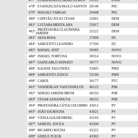
477º
COMANDANTE ADÃO LEMOS
19191
PODE
478º
EVANGELISTA PAULO SANTOS
20146
PSC
479º
MAGALI VARGAS
20408
PSC
480º
CAPITÃO JULIO CESAR
25001
DEM
481º
LUCIARA BRIZOLARA
25017
DEM
PROFESSORA CLAUDINHA
482º
25222
DEM
JARDIM
483º
JANA ROSA
27000
DC
484º
SARGENTO LEANDRO
27190
DC
485º
RAFAEL JOST
30303
NOVO
486º
ISMAEL FORTUNA
30314
NOVO
487º
GIANCARLO DONATO
30777
NOVO
488º
KAIANE FAGUNDES
33005
PMN
489º
SARGENTO ZIZICO
33190
PMN
490º
CAROL
36177
PTC
491º
VANDERLAN VASCONSELOS
40123
PSB
492º
SERGIO JARDIM BRUM
40333
PSB
493º
CESAR SANANDUVA
40555
PSB
494º
PROFESSORA CÁTIA COLOMBO
43012
PV
495º
JOÃO DA ROCHA
43021
PV
496º
VÂNIA GOLDENBERG
43143
PV
497º
SAMUEL SOUZA
43200
PV
498º
RICARDO ROCHA
43222
PV
499º
GISELE FLECK
43303
PV