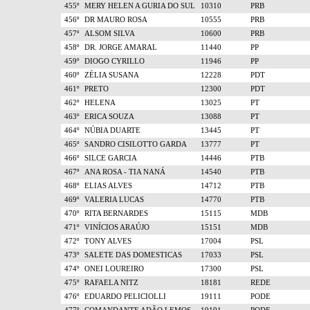
455º
MERY HELEN A GURIA DO SUL
10310
PRB
456º
DR MAURO ROSA
10555
PRB
457º
ALSOM SILVA
10600
PRB
458º
DR. JORGE AMARAL
11440
PP
459º
DIOGO CYRILLO
11946
PP
460º
ZÉLIA SUSANA
12228
PDT
461º
PRETO
12300
PDT
462º
HELENA
13025
PT
463º
ERICA SOUZA
13088
PT
464º
NÚBIA DUARTE
13445
PT
465º
SANDRO CISILOTTO GARDA
13777
PT
466º
SILCE GARCIA
14446
PTB
467º
ANA ROSA - TIA NANÁ
14540
PTB
468º
ELIAS ALVES
14712
PTB
469º
VALERIA LUCAS
14770
PTB
470º
RITA BERNARDES
15115
MDB
471º
VINÍCIOS ARAÚJO
15151
MDB
472º
TONY ALVES
17004
PSL
473º
SALETE DAS DOMESTICAS
17033
PSL
474º
ONEI LOUREIRO
17300
PSL
475º
RAFAELA NITZ
18181
REDE
476º
EDUARDO PELICIOLLI
19111
PODE