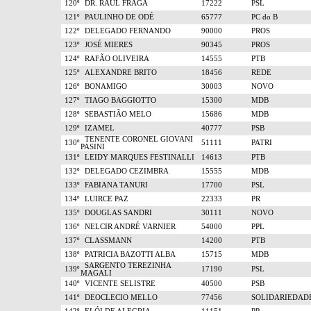
120º
DR. RAUL FRAGA
17222
PSL
121º
PAULINHO DE ODÉ
65777
PC do B
122º
DELEGADO FERNANDO
90000
PROS
123º
JOSÉ MIERES
90345
PROS
124º
RAFÃO OLIVEIRA
14555
PTB
125º
ALEXANDRE BRITO
18456
REDE
126º
BONAMIGO
30003
NOVO
127º
TIAGO BAGGIOTTO
15300
MDB
128º
SEBASTIÃO MELO
15686
MDB
129º
IZAMEL
40777
PSB
TENENTE CORONEL GIOVANI
130º
51111
PATRI
PASINI
131º
LEIDY MARQUES FESTINALLI
14613
PTB
132º
DELEGADO CEZIMBRA
15555
MDB
133º
FABIANA TANURI
17700
PSL
134º
LUIRCE PAZ
22333
PR
135º
DOUGLAS SANDRI
30111
NOVO
136º
NELCIR ANDRÉ VARNIER
54000
PPL
137º
CLASSMANN
14200
PTB
138º
PATRICIA BAZOTTI ALBA
15715
MDB
SARGENTO TEREZINHA
139º
17190
PSL
MAGALI
140º
VICENTE SELISTRE
40500
PSB
141º
DEOCLECIO MELLO
77456
SOLIDARIEDAD