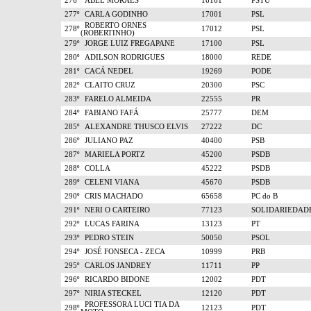
276º
ABEL MORAES
16161
PSTU
277º
CARLA GODINHO
17001
PSL
ROBERTO ORNES
278º
17012
PSL
(ROBERTINHO)
279º
JORGE LUIZ FREGAPANE
17100
PSL
280º
ADILSON RODRIGUES
18000
REDE
281º
CACÁ NEDEL
19269
PODE
282º
CLAITO CRUZ
20300
PSC
283º
FARELO ALMEIDA
22555
PR
284º
FABIANO FAFÁ
25777
DEM
285º
ALEXANDRE THUSCO ELVIS
27222
DC
286º
JULIANO PAZ
40400
PSB
287º
MARIELA PORTZ
45200
PSDB
288º
COLLA
45222
PSDB
289º
CELENI VIANA
45670
PSDB
290º
CRIS MACHADO
65658
PC do B
291º
NERI O CARTEIRO
77123
SOLIDARIEDAD
292º
LUCAS FARINA
13123
PT
293º
PEDRO STEIN
50050
PSOL
294º
JOSÉ FONSECA - ZECA
10999
PRB
295º
CARLOS JANDREY
11711
PP
296º
RICARDO BIDONE
12002
PDT
297º
NIRIA STECKEL
12120
PDT
PROFESSORA LUCI TIA DA
298º
12123
PDT