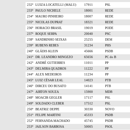
232º
LUIZA LOCATELLI (MALU)
17911
PSL
233º
PAULO NICHELE
18001
REDE
234º
MAURO PINHEIRO
18007
REDE
235º
NICOLAS DUPRAT
18321
REDE
236º
HORACIO BRASIL
19019
PODE
237º
ROQUE SERPA
20040
PSC
238º
SANDRINHO SEIXAS
25255
DEM
239º
RUBENS REBES
31234
PHS
240º
GLÁDIS KLEIN
45666
PSDB
241º
DR. LEANDRO MINOZZO
65656
PC do B
242º
ANDRÉ GUTIERRES
11011
PP
243º
DELMIRA QUADROS
11222
PP
244º
ALEX MEDEIROS
11234
PP
245º
LUIZ CÉSAR LEAL
14023
PTB
246º
DIRCEU DO BUSATO
14141
PTB
247º
AIRTON SOUZA
15900
MDB
248º
MOACIR GEGLER
17117
PSL
249º
SOLDADO CLEBER
17512
PSL
250º
BEATRIZ DEPPE
30330
NOVO
251º
FELIPE MARTINI
45333
PSDB
252º
FERNANDA MACHADO
45745
PSDB
253º
JAILSON BARBOSA
50005
PSOL