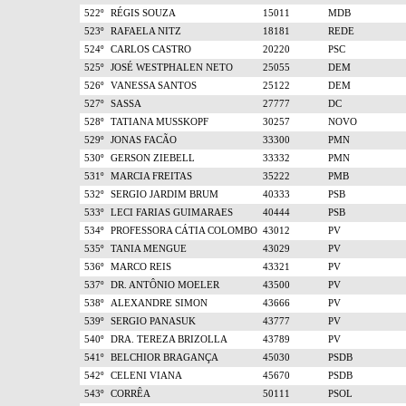
522º
RÉGIS SOUZA
15011
MDB
523º
RAFAELA NITZ
18181
REDE
524º
CARLOS CASTRO
20220
PSC
525º
JOSÉ WESTPHALEN NETO
25055
DEM
526º
VANESSA SANTOS
25122
DEM
527º
SASSA
27777
DC
528º
TATIANA MUSSKOPF
30257
NOVO
529º
JONAS FACÃO
33300
PMN
530º
GERSON ZIEBELL
33332
PMN
531º
MARCIA FREITAS
35222
PMB
532º
SERGIO JARDIM BRUM
40333
PSB
533º
LECI FARIAS GUIMARAES
40444
PSB
534º
PROFESSORA CÁTIA COLOMBO
43012
PV
535º
TANIA MENGUE
43029
PV
536º
MARCO REIS
43321
PV
537º
DR. ANTÔNIO MOELER
43500
PV
538º
ALEXANDRE SIMON
43666
PV
539º
SERGIO PANASUK
43777
PV
540º
DRA. TEREZA BRIZOLLA
43789
PV
541º
BELCHIOR BRAGANÇA
45030
PSDB
542º
CELENI VIANA
45670
PSDB
543º
CORRÊA
50111
PSOL