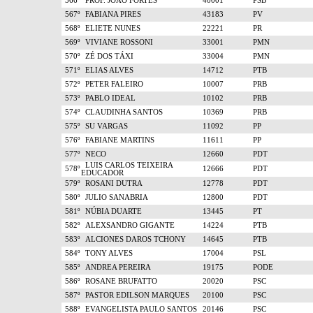
566º
PROF. JOÃO FORTES
40001
PSB
567º
FABIANA PIRES
43183
PV
568º
ELIETE NUNES
22221
PR
569º
VIVIANE ROSSONI
33001
PMN
570º
ZÉ DOS TÁXI
33004
PMN
571º
ELIAS ALVES
14712
PTB
572º
PETER FALEIRO
10007
PRB
573º
PABLO IDEAL
10102
PRB
574º
CLAUDINHA SANTOS
10369
PRB
575º
SU VARGAS
11092
PP
576º
FABIANE MARTINS
11611
PP
577º
NECO
12660
PDT
LUIS CARLOS TEIXEIRA
578º
12666
PDT
EDUCADOR
579º
ROSANI DUTRA
12778
PDT
580º
JULIO SANABRIA
12800
PDT
581º
NÚBIA DUARTE
13445
PT
582º
ALEXSANDRO GIGANTE
14224
PTB
583º
ALCIONES DAROS TCHONY
14645
PTB
584º
TONY ALVES
17004
PSL
585º
ANDREA PEREIRA
19175
PODE
586º
ROSANE BRUFATTO
20020
PSC
587º
PASTOR EDILSON MARQUES
20100
PSC
588º
EVANGELISTA PAULO SANTOS
20146
PSC