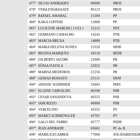
477º
SILVIO ANDRADES
90009
PROS
478º
VERA ENGRAXATE
90123
PROS
479º
RAFAEL AMARAL
11500
PP
480º
KAKA COFFERI
11888
PP
481º
LUCILENE MARCHI ( LUCI )
12212
PDT
482º
GERMANO CAMACHO
14242
PTB
483º
MARCIA BRUXA
14888
PTB
484º
MARIA HELENA NUNES
15320
MDB
485º
REGINA MARQUES
18118
REDE
486º
GILBERTO JACOBI
22000
PR
487º
SÔNIA D'AVILA
22022
PR
488º
MARISA MEDEIROS
22256
PR
489º
GEHIAS ROSSATO
25111
DEM
490º
JANISSE SCHIRMER
33663
PMN
491º
ELIANE CARVALHO
40108
PSB
492º
CESAR SANANDUVA
40555
PSB
493º
JAIR RIZZO
40800
PSB
494º
VERCELINO
43355
PV
495º
MARICI SCHMENGLER
43701
PV
496º
GALO DEL FABRO
45777
PSDB
497º
JEAN ANDRADE
65662
PC do B
498º
MARILICECARRER
77060
SOLIDARIEDAD