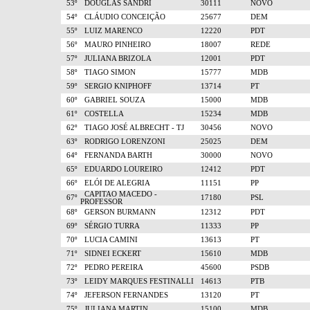
53º
DOUGLAS SANDRI
30111
NOVO
54º
CLÁUDIO CONCEIÇÃO
25677
DEM
55º
LUIZ MARENCO
12220
PDT
56º
MAURO PINHEIRO
18007
REDE
57º
JULIANA BRIZOLA
12001
PDT
58º
TIAGO SIMON
15777
MDB
59º
SERGIO KNIPHOFF
13714
PT
60º
GABRIEL SOUZA
15000
MDB
61º
COSTELLA
15234
MDB
62º
TIAGO JOSÉ ALBRECHT - TJ
30456
NOVO
63º
RODRIGO LORENZONI
25025
DEM
64º
FERNANDA BARTH
30000
NOVO
65º
EDUARDO LOUREIRO
12412
PDT
66º
ELÓI DE ALEGRIA
11151
PP
CAPITAO MACEDO -
67º
17180
PSL
PROFESSOR
68º
GERSON BURMANN
12312
PDT
69º
SÉRGIO TURRA
11333
PP
70º
LUCIA CAMINI
13613
PT
71º
SIDNEI ECKERT
15610
MDB
72º
PEDRO PEREIRA
45600
PSDB
73º
LEIDY MARQUES FESTINALLI
14613
PTB
74º
JEFERSON FERNANDES
13120
PT
75º
JULIANA MARTIN
15100
MDB