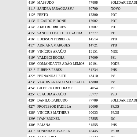
410º
MASSUDO
77888
SOLIDARIEDAD
411º
SANDRA PARAGUASSU
30700
NOVO
412º
PRETO
12300
PDT
413º
RICARDO BIDONE
12002
PDT
414º
JOAO RODRIGUES
12007
PDT
415º
SANDRO CISILOTTO GARDA
13777
PT
416º
EDERSON FERREIRA
14514
PTB
417º
ADRIANA MARQUES
14721
PTB
418º
VINÍCIOS ARAÚJO
15151
MDB
419º
VALDECI ROCHA
17009
PSL
420º
COMANDANTE ADÃO LEMOS
19191
PODE
421º
RUBENS REBES
31234
PHS
422º
FERNANDA LEITE
43410
PV
423º
VLADIS GRANDO SCORSATTO
43800
PV
424º
GILBERTO BELTRAME
54054
PPL
425º
CLAUDIA ARAÚJO
55777
PSD
426º
DANILO BARBUDO
77789
SOLIDARIEDAD
427º
PROFESSOR PADILLA
90008
PROS
428º
VINICIUS MATHEUS
90033
PROS
429º
IVAN BRUXEL
27555
DC
430º
BAIANA
31555
PHS
431º
SONINHA NOVA ERA
45445
PSDB