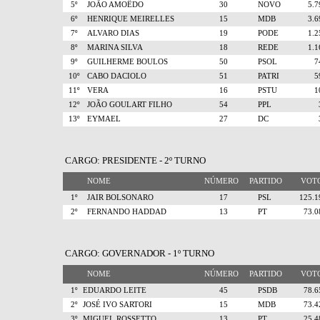
5º
JOÃO AMOÊDO
30
NOVO
5.
6º
HENRIQUE MEIRELLES
15
MDB
3.
7º
ALVARO DIAS
19
PODE
1.
8º
MARINA SILVA
18
REDE
1.
9º
GUILHERME BOULOS
50
PSOL
10º
CABO DACIOLO
51
PATRI
11º
VERA
16
PSTU
12º
JOÃO GOULART FILHO
54
PPL
13º
EYMAEL
27
DC
CARGO: PRESIDENTE - 2º TURNO
NOME
NÚMERO
PARTIDO
VO
1º
JAIR BOLSONARO
17
PSL
125.
2º
FERNANDO HADDAD
13
PT
73.
CARGO: GOVERNADOR - 1º TURNO
NOME
NÚMERO
PARTIDO
VO
1º
EDUARDO LEITE
45
PSDB
78.
2º
JOSÉ IVO SARTORI
15
MDB
73.
3º
MIGUEL ROSSETTO
13
PT
25.