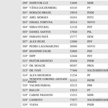
299º
INSPETOR LUZ
15600
MDB
300º
VÂNIA GOLDENBERG
43143
PV
301º
HORACIO BRASIL
19019
PODE
302º
ABEL MORAES
16161
PSTU
303º
ISMAEL FORTUNA
30314
NOVO
304º
NIRIA STECKEL
12120
PDT
305º
DANIEL SANTOS
17050
PSL
306º
FABIANO FAFÁ
25777
DEM
307º
ALEX PEIXE
12000
PDT
308º
PEDRO LAGOMARCINO
30900
NOVO
309º
MANINHO FAURI
55800
PSD
310º
DIPP
12444
PDT
311º
PASTOR AMANCIO
45444
PSDB
312º
DR. MOACIR
90567
PROS
313º
DR. IVAN
77466
SOLIDARIEDAD
314º
ALEX MEDEIROS
11234
PP
TENENTE CORONEL GIOVANI
315º
51111
PATRI
PASINI
316º
VALMIR PARDAL
10123
PRB
317º
BALLIN
13513
PT
318º
CARINE FRASSONI
15315
MDB
319º
CANHOTO
77077
SOLIDARIEDAD
320º
VIANA
45555
PSDB