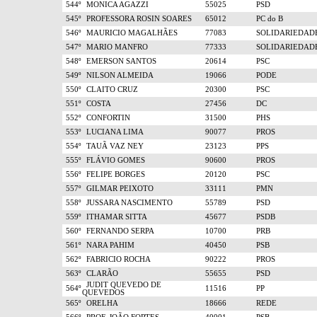
544º
MONICA AGAZZI
55025
PSD
545º
PROFESSORA ROSIN SOARES
65012
PC do B
546º
MAURICIO MAGALHÃES
77083
SOLIDARIEDAD
547º
MARIO MANFRO
77333
SOLIDARIEDAD
548º
EMERSON SANTOS
20614
PSC
549º
NILSON ALMEIDA
19066
PODE
550º
CLAITO CRUZ
20300
PSC
551º
COSTA
27456
DC
552º
CONFORTIN
31500
PHS
553º
LUCIANA LIMA
90077
PROS
554º
TAUÃ VAZ NEY
23123
PPS
555º
FLÁVIO GOMES
90600
PROS
556º
FELIPE BORGES
20120
PSC
557º
GILMAR PEIXOTO
33111
PMN
558º
JUSSARA NASCIMENTO
55789
PSD
559º
ITHAMAR SITTA
45677
PSDB
560º
FERNANDO SERPA
10700
PRB
561º
NARA PAHIM
40450
PSB
562º
FABRICIO ROCHA
90222
PROS
563º
CLARÃO
55655
PSD
JUDIT QUEVEDO DE
564º
11516
PP
QUEVEDOS
565º
ORELHA
18666
REDE