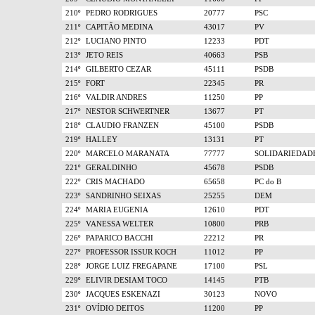
210º
PEDRO RODRIGUES
20777
PSC
211º
CAPITÃO MEDINA
43017
PV
212º
LUCIANO PINTO
12233
PDT
213º
JETO REIS
40663
PSB
214º
GILBERTO CEZAR
45111
PSDB
215º
FORT
22345
PR
216º
VALDIR ANDRES
11250
PP
217º
NESTOR SCHWERTNER
13677
PT
218º
CLAUDIO FRANZEN
45100
PSDB
219º
HALLEY
13131
PT
220º
MARCELO MARANATA
77777
SOLIDARIEDAD
221º
GERALDINHO
45678
PSDB
222º
CRIS MACHADO
65658
PC do B
223º
SANDRINHO SEIXAS
25255
DEM
224º
MARIA EUGENIA
12610
PDT
225º
VANESSA WELTER
10800
PRB
226º
PAPARICO BACCHI
22212
PR
227º
PROFESSOR ISSUR KOCH
11012
PP
228º
JORGE LUIZ FREGAPANE
17100
PSL
229º
ELIVIR DESIAM TOCO
14145
PTB
230º
JACQUES ESKENAZI
30123
NOVO
231º
OVÍDIO DEITOS
11200
PP