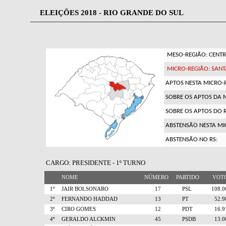
ELEIÇÕES 2018 - RIO GRANDE DO SUL
MESO-REGIÃO: CENTR
MICRO-REGIÃO: SANT
APTOS NESTA MICRO-
SOBRE OS APTOS DA 
SOBRE OS APTOS DO R
ABSTENSÃO NESTA MI
ABSTENSÃO NO RS:
CARGO: PRESIDENTE - 1º TURNO
NOME
NÚMERO
PARTIDO
VO
1º
JAIR BOLSONARO
17
PSL
108.
2º
FERNANDO HADDAD
13
PT
52.
3º
CIRO GOMES
12
PDT
16.
4º
GERALDO ALCKMIN
45
PSDB
13.