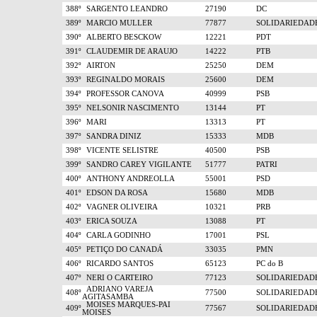
388º
SARGENTO LEANDRO
27190
DC
389º
MARCIO MULLER
77877
SOLIDARIEDAD
390º
ALBERTO BESCKOW
12221
PDT
391º
CLAUDEMIR DE ARAUJO
14222
PTB
392º
AIRTON
25250
DEM
393º
REGINALDO MORAIS
25600
DEM
394º
PROFESSOR CANOVA
40999
PSB
395º
NELSONIR NASCIMENTO
13144
PT
396º
MARI
13313
PT
397º
SANDRA DINIZ
15333
MDB
398º
VICENTE SELISTRE
40500
PSB
399º
SANDRO CAREY VIGILANTE
51777
PATRI
400º
ANTHONY ANDREOLLA
55001
PSD
401º
EDSON DA ROSA
15680
MDB
402º
VAGNER OLIVEIRA
10321
PRB
403º
ERICA SOUZA
13088
PT
404º
CARLA GODINHO
17001
PSL
405º
PETIÇO DO CANADÁ
33035
PMN
406º
RICARDO SANTOS
65123
PC do B
407º
NERI O CARTEIRO
77123
SOLIDARIEDAD
ADRIANO VAREJA
408º
77500
SOLIDARIEDAD
AGITASAMBA
MOISES MARQUES-PAI
409º
77567
SOLIDARIEDAD
MOISES