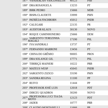
187º
VANDERLAN VASCONSELOS
40123
PSB
188º
DRA ROSANGELA
13233
PT
189º
BIRK PEDRO
15666
MDB
190º
BISPA CLAUDETE
33999
PMN
191º
PATRÍCIA FISCHBORN
45012
PSDB
192º
CALEGARI
22135
PR
193º
AUDITOR KLAUS
30130
NOVO
194º
ROQUE CAMINHONEIRO
25666
DEM
SARGENTO TEREZINHA
195º
17190
PSL
MAGALI
196º
IYA SANDRALI
13737
PT
197º
FERNANDO MARRONI
13456
PT
198º
CHINA DO GRÊMIO
90005
PROS
199º
DRA SOLANGE GIL
17771
PSL
200º
TIBIRIÇÁ MAINERI
10222
PRB
201º
MATEUS WESP
45045
PSDB
202º
SARGENTO ZIZICO
33190
PMN
203º
SANDRA REGINA
11100
PP
204º
RUIVO
11444
PP
205º
PROFESSOR JOSÉ LUIS
12018
PDT
206º
DIRCEU QUADROS
30200
NOVO
PROFESSORA LUCI TIA DA
207º
12123
PDT
MOTO
208º
JADER
10777
PRB
209º
CLAUDIO MONTANELLI
11666
PP