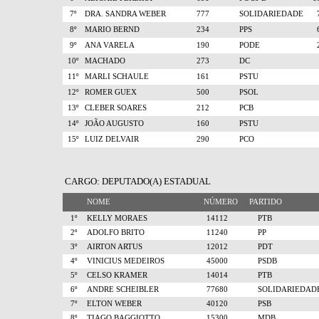
7º
DRA. SANDRA WEBER
777
SOLIDARIEDADE
8º
MARIO BERND
234
PPS
9º
ANA VARELA
190
PODE
10º
MACHADO
273
DC
11º
MARLI SCHAULE
161
PSTU
12º
ROMER GUEX
500
PSOL
13º
CLEBER SOARES
212
PCB
14º
JOÃO AUGUSTO
160
PSTU
15º
LUIZ DELVAIR
290
PCO
CARGO: DEPUTADO(A) ESTADUAL
NOME
NÚMERO
PARTIDO
1º
KELLY MORAES
14112
PTB
2º
ADOLFO BRITO
11240
PP
3º
AIRTON ARTUS
12012
PDT
4º
VINICIUS MEDEIROS
45000
PSDB
5º
CELSO KRAMER
14014
PTB
6º
ANDRE SCHEIBLER
77680
SOLIDARIEDAD
7º
ELTON WEBER
40120
PSB
8º
TIAGO BAGGIOTTO
15300
MDB