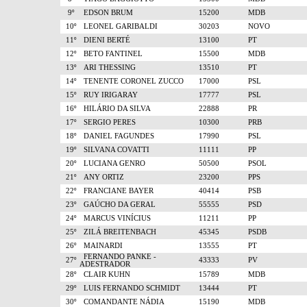
9º
EDSON BRUM
15200
MDB
10º
LEONEL GARIBALDI
30203
NOVO
11º
DIENI BERTÉ
13100
PT
12º
BETO FANTINEL
15500
MDB
13º
ARI THESSING
13510
PT
14º
TENENTE CORONEL ZUCCO
17000
PSL
15º
RUY IRIGARAY
17777
PSL
16º
HILÁRIO DA SILVA
22888
PR
17º
SERGIO PERES
10300
PRB
18º
DANIEL FAGUNDES
17990
PSL
19º
SILVANA COVATTI
11111
PP
20º
LUCIANA GENRO
50500
PSOL
21º
ANY ORTIZ
23200
PPS
22º
FRANCIANE BAYER
40414
PSB
23º
GAÚCHO DA GERAL
55555
PSD
24º
MARCUS VINÍCIUS
11211
PP
25º
ZILÁ BREITENBACH
45345
PSDB
26º
MAINARDI
13555
PT
FERNANDO PANKE -
27º
43333
PV
ADESTRADOR
28º
CLAIR KUHN
15789
MDB
29º
LUIS FERNANDO SCHMIDT
13444
PT
30º
COMANDANTE NÁDIA
15190
MDB