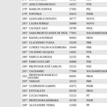
277º
ADILÓ DIDOMENICO
14557
PTB
278º
MARLON SCHOCK
17005
PSL
279º
FOFONKA
45015
PSDB
280º
GIANCARLO DONATO
30777
NOVO
281º
LAURA FERRAZ
30888
NOVO
282º
CACIQUE SACI
50789
PSOL
283º
SARA PROJETO ANJOS DE PATA
77001
SOLIDARIEDAD
284º
RAFAELA KONRAD
90903
PROS
285º
CLAUDINHO VIANA
10200
PRB
286º
LURDES VALIM A GUERREIRA
10400
PRB
287º
VILSINHO JACQUES
14001
PTB
288º
FARELO ALMEIDA
22555
PR
289º
FABIO GOULART
40886
PSB
290º
PROFESSOR JOSÉ CARLOS
55255
PSD
291º
CACHAMBU
77900
SOLIDARIEDAD
PROFESSOR MARCELO
292º
90001
PROS
GIGOSKI
293º
TARZAN
10333
PRB
294º
CLEBERSON GARDIN
45072
PSDB
295º
ESTIVALETE
90190
PROS
296º
LUCAS FARINA
13123
PT
297º
PROFESSORA BÁRBARA
45700
PSDB
298º
ALEXANDRE TERRA
11000
PP