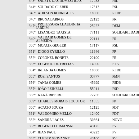
343º
SALETE DAS DOMESTICAS
17033
PSL
344º
SOLDADO CLEBER
17512
PSL
345º
ADILSON RODRIGUES
18000
REDE
346º
BRUNA BARROS
22123
PR
PROFESSORA CLAUDINHA
347º
25222
DEM
JARDIM
348º
LISANDRO TAXISTA
77111
SOLIDARIEDAD
VALDAIR GOMES DE
349º
22111
PR
ALMEIDA
350º
MOACIR GEGLER
17117
PSL
351º
DIOGO CYRILLO
11946
PP
352º
CORONEL BONETE
22190
PR
353º
EUGENIO DE FREITAS
14000
PTB
354º
IRLANDA GOMES
18800
REDE
355º
ROSI SANTOS
33777
PMN
356º
TANIA GOMES
45999
PSDB
357º
JOÃO REINELLI
55011
PSD
358º
KAKÁ RIBEIRO
77756
SOLIDARIEDAD
359º
CHARLES MORAIS LOCUTOR
11555
PP
360º
ACACIO SOUZA
12125
PDT
361º
VALDOMIRO MELLO
12400
PDT
362º
SANDRA LAGES
30664
NOVO
363º
ROGÉRIO CHIMANSKI
43125
PV
364º
JEAN PAUL
43223
PV
365º
CLEBER GIOVANNE
43100
PV