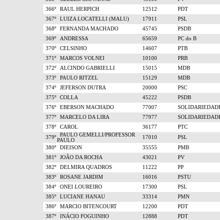
366º
RAUL HERPICH
12512
PDT
367º
LUIZA LOCATELLI (MALU)
17911
PSL
368º
FERNANDA MACHADO
45745
PSDB
369º
ANDRESSA
65659
PC do B
370º
CELSINHO
14607
PTB
371º
MARCOS VOLNEI
10100
PRB
372º
ALCINDO GABRIELLI
15015
MDB
373º
PAULO RITZEL
15129
MDB
374º
JEFERSON DUTRA
20000
PSC
375º
COLLA
45222
PSDB
376º
EBERSON MACHADO
77007
SOLIDARIEDAD
377º
MARCELO DA LIRA
77977
SOLIDARIEDAD
378º
CAROL
36177
PTC
PAULO GEMELLI/PROFESSOR
379º
17010
PSL
PAULO
380º
DIEISON
35555
PMB
381º
JOÃO DA ROCHA
43021
PV
382º
DELMIRA QUADROS
11222
PP
383º
ROSANE JARDIM
16016
PSTU
384º
ONEI LOUREIRO
17300
PSL
385º
LUCIANE HANAU
33314
PMN
386º
MARCIO BITENCOURT
12200
PDT
387º
INÁCIO FOGUINHO
12888
PDT