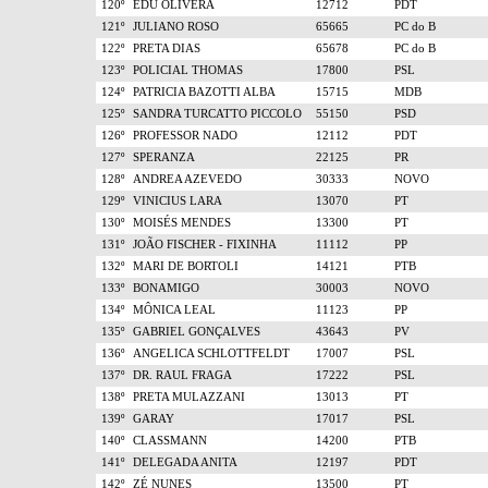
120º
EDU OLIVERA
12712
PDT
121º
JULIANO ROSO
65665
PC do B
122º
PRETA DIAS
65678
PC do B
123º
POLICIAL THOMAS
17800
PSL
124º
PATRICIA BAZOTTI ALBA
15715
MDB
125º
SANDRA TURCATTO PICCOLO
55150
PSD
126º
PROFESSOR NADO
12112
PDT
127º
SPERANZA
22125
PR
128º
ANDREA AZEVEDO
30333
NOVO
129º
VINICIUS LARA
13070
PT
130º
MOISÉS MENDES
13300
PT
131º
JOÃO FISCHER - FIXINHA
11112
PP
132º
MARI DE BORTOLI
14121
PTB
133º
BONAMIGO
30003
NOVO
134º
MÔNICA LEAL
11123
PP
135º
GABRIEL GONÇALVES
43643
PV
136º
ANGELICA SCHLOTTFELDT
17007
PSL
137º
DR. RAUL FRAGA
17222
PSL
138º
PRETA MULAZZANI
13013
PT
139º
GARAY
17017
PSL
140º
CLASSMANN
14200
PTB
141º
DELEGADA ANITA
12197
PDT
142º
ZÉ NUNES
13500
PT