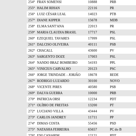
254º
FRAN SOMENSI
10888
PRB
255º
HALIM RIHAN
22116
PR
256º
LUIZ CÉSAR LEAL
14023
PTB
257º
DIANE KIPPER
15678
MDB
258º
ELMA SANT'ANA
22013
PR
259º
MARIA CLAUDIA BRASIL
17717
PSL
260º
EZEQUIEL TAVARES
17999
PSL
261º
DALCISO OLIVEIRA
40111
PSB
262º
CHACALL
43600
PV
263º
SARGENTO DOZE
17003
PSL
264º
NANDO BRAZ BOMBEIRO
54193
PPL
265º
VINICIUS CARVALHO
20123
PSC
266º
JORGE TRINDADE - JORJÃO
18678
REDE
267º
RODRIGO LUZARDO
30100
NOVO
268º
VICENTE PIRES
40580
PSB
269º
DALVA GUERRA
10000
PRB
270º
PATRICIA ORSI
12234
PDT
271º
OLÍBIO DE FREITAS
13200
PT
272º
LUCIANO VILLA
43444
PV
273º
CARLOS JANDREY
11711
PP
274º
DIMAS COSTA
55456
PSD
275º
NATASHA FERREIRA
65657
PC do B
276º
ENI CANARIM
12121
PDT