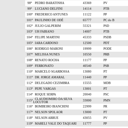
98º
PEDRO BARATINHA
43369
PV
99º
LUCIANO DELFINI
14114
PTB
100º
FREDERICO ANTUNES
11122
PP
101º
PAULINHO DE ODÉ
65777
PC do B
102º
JULIO GALPERIM
55321
PSD
103º
UH FABIANO
14007
PTB
104º
FELIPE MARTINI
45333
PSDB
105º
IARA CARDOSO
12500
PDT
106º
RODRIGO MARONI
19999
PODE
107º
MELISSA NUNES
10550
PRB
108º
RENATO ROCHA
11177
PP
109º
FERRONATO
40540
PSB
110º
MARCELO SGARBOSSA
13080
PT
111º
DR. JORGE AMARAL
11440
PP
112º
DELEGADO CEZIMBRA
15555
MDB
113º
PEPE VARGAS
13001
PT
114º
ROQUE SERPA
20040
PSC
CLAUDIOMIRO DA SILVA
115º
33000
PMN
LOCUTOR
116º
BOMBEIRO BIANCHINI
22999
PR
117º
NELSON SPOLAOR
13000
PT
118º
NELSON ARRUE
43055
PV
119º
MARELI VALE DO TAQUARI
11777
PP