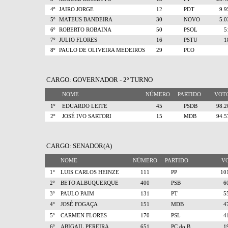
4º
JAIRO JORGE
12
PDT
9.
5º
MATEUS BANDEIRA
30
NOVO
5.
6º
ROBERTO ROBAINA
50
PSOL
7º
JULIO FLORES
16
PSTU
8º
PAULO DE OLIVEIRA MEDEIROS
29
PCO
CARGO: GOVERNADOR - 2º TURNO
NOME
NÚMERO
PARTIDO
VO
1º
EDUARDO LEITE
45
PSDB
98.
2º
JOSÉ IVO SARTORI
15
MDB
94.
CARGO: SENADOR(A)
NOME
NÚMERO
PARTIDO
V
1º
LUIS CARLOS HEINZE
111
PP
10
2º
BETO ALBUQUERQUE
400
PSB
6
3º
PAULO PAIM
131
PT
5
4º
JOSÉ FOGAÇA
151
MDB
4
5º
CARMEN FLORES
170
PSL
4
6º
ABIGAIL PEREIRA
651
PC do B
1