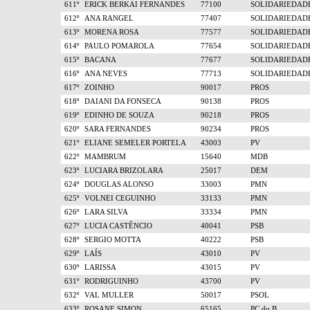
611º
ERICK BERKAI FERNANDES
77100
SOLIDARIEDAD
612º
ANA RANGEL
77407
SOLIDARIEDAD
613º
MORENA ROSA
77577
SOLIDARIEDAD
614º
PAULO POMAROLA
77654
SOLIDARIEDAD
615º
BACANA
77677
SOLIDARIEDAD
616º
ANA NEVES
77713
SOLIDARIEDAD
617º
ZOINHO
90017
PROS
618º
DAIANI DA FONSECA
90138
PROS
619º
EDINHO DE SOUZA
90218
PROS
620º
SARA FERNANDES
90234
PROS
621º
ELIANE SEMELER PORTELA
43003
PV
622º
MAMBRUM
15640
MDB
623º
LUCIARA BRIZOLARA
25017
DEM
624º
DOUGLAS ALONSO
33003
PMN
625º
VOLNEI CEGUINHO
33133
PMN
626º
LARA SILVA
33334
PMN
627º
LUCIA CASTÊNCIO
40041
PSB
628º
SERGIO MOTTA
40222
PSB
629º
LAÍS
43010
PV
630º
LARISSA
43015
PV
631º
RODRIGUINHO
43700
PV
632º
VAL MULLER
50017
PSOL
633º
ROSANE SIMON
65165
PC do B