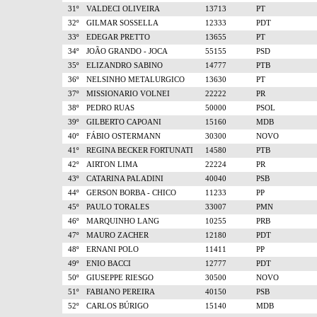
31º
VALDECI OLIVEIRA
13713
PT
32º
GILMAR SOSSELLA
12333
PDT
33º
EDEGAR PRETTO
13655
PT
34º
JOÃO GRANDO - JOCA
55155
PSD
35º
ELIZANDRO SABINO
14777
PTB
36º
NELSINHO METALURGICO
13630
PT
37º
MISSIONARIO VOLNEI
22222
PR
38º
PEDRO RUAS
50000
PSOL
39º
GILBERTO CAPOANI
15160
MDB
40º
FÁBIO OSTERMANN
30300
NOVO
41º
REGINA BECKER FORTUNATI
14580
PTB
42º
AIRTON LIMA
22224
PR
43º
CATARINA PALADINI
40040
PSB
44º
GERSON BORBA - CHICO
11233
PP
45º
PAULO TORALES
33007
PMN
46º
MARQUINHO LANG
10255
PRB
47º
MAURO ZACHER
12180
PDT
48º
ERNANI POLO
11411
PP
49º
ENIO BACCI
12777
PDT
50º
GIUSEPPE RIESGO
30500
NOVO
51º
FABIANO PEREIRA
40150
PSB
52º
CARLOS BÚRIGO
15140
MDB