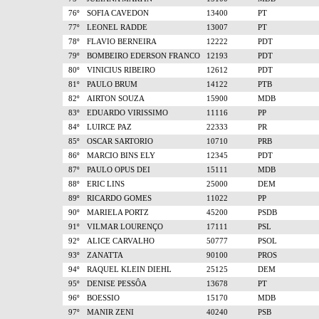
76º
SOFIA CAVEDON
13400
PT
77º
LEONEL RADDE
13007
PT
78º
FLAVIO BERNEIRA
12222
PDT
79º
BOMBEIRO EDERSON FRANCO
12193
PDT
80º
VINICIUS RIBEIRO
12612
PDT
81º
PAULO BRUM
14122
PTB
82º
AIRTON SOUZA
15900
MDB
83º
EDUARDO VIRISSIMO
11116
PP
84º
LUIRCE PAZ
22333
PR
85º
OSCAR SARTORIO
10710
PRB
86º
MARCIO BINS ELY
12345
PDT
87º
PAULO OPUS DEI
15111
MDB
88º
ERIC LINS
25000
DEM
89º
RICARDO GOMES
11022
PP
90º
MARIELA PORTZ
45200
PSDB
91º
VILMAR LOURENÇO
17111
PSL
92º
ALICE CARVALHO
50777
PSOL
93º
ZANATTA
90100
PROS
94º
RAQUEL KLEIN DIEHL
25125
DEM
95º
DENISE PESSÔA
13678
PT
96º
BOESSIO
15170
MDB
97º
MANIR ZENI
40240
PSB