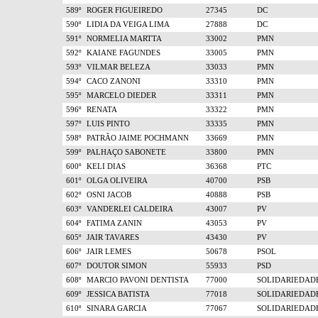
589º
ROGER FIGUEIREDO
27345
DC
590º
LIDIA DA VEIGA LIMA
27888
DC
591º
NORMELIA MARTTA
33002
PMN
592º
KAIANE FAGUNDES
33005
PMN
593º
VILMAR BELEZA
33033
PMN
594º
CACO ZANONI
33310
PMN
595º
MARCELO DIEDER
33311
PMN
596º
RENATA
33322
PMN
597º
LUIS PINTO
33335
PMN
598º
PATRÃO JAIME POCHMANN
33669
PMN
599º
PALHAÇO SABONETE
33800
PMN
600º
KELI DIAS
36368
PTC
601º
OLGA OLIVEIRA
40700
PSB
602º
OSNI JACOB
40888
PSB
603º
VANDERLEI CALDEIRA
43007
PV
604º
FATIMA ZANIN
43053
PV
605º
JAIR TAVARES
43430
PV
606º
JAIR LEMES
50678
PSOL
607º
DOUTOR SIMON
55933
PSD
608º
MARCIO PAVONI DENTISTA
77000
SOLIDARIEDAD
609º
JESSICA BATISTA
77018
SOLIDARIEDAD
610º
SINARA GARCIA
77067
SOLIDARIEDAD