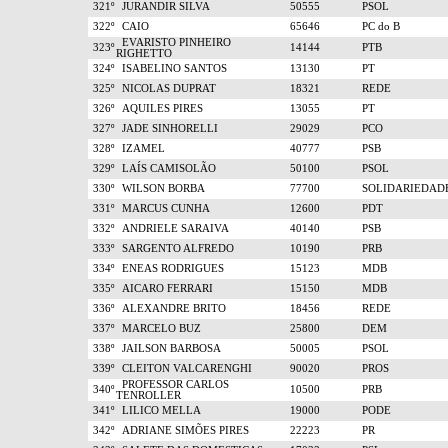
321º
JURANDIR SILVA
50555
PSOL
322º
CAIO
65646
PC do B
EVARISTO PINHEIRO
323º
14144
PTB
RIGHETTO
324º
ISABELINO SANTOS
13130
PT
325º
NICOLAS DUPRAT
18321
REDE
326º
AQUILES PIRES
13055
PT
327º
JADE SINHORELLI
29029
PCO
328º
IZAMEL
40777
PSB
329º
LAÍS CAMISOLÃO
50100
PSOL
330º
WILSON BORBA
77700
SOLIDARIEDAD
331º
MARCUS CUNHA
12600
PDT
332º
ANDRIELE SARAIVA
40140
PSB
333º
SARGENTO ALFREDO
10190
PRB
334º
ENEAS RODRIGUES
15123
MDB
335º
AICARO FERRARI
15150
MDB
336º
ALEXANDRE BRITO
18456
REDE
337º
MARCELO BUZ
25800
DEM
338º
JAILSON BARBOSA
50005
PSOL
339º
CLEITON VALCARENGHI
90020
PROS
PROFESSOR CARLOS
340º
10500
PRB
TENROLLER
341º
LILICO MELLA
19000
PODE
342º
ADRIANE SIMÕES PIRES
22223
PR