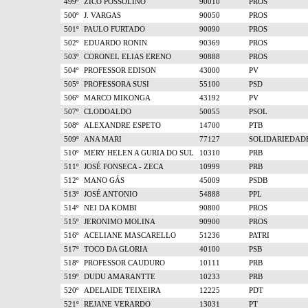
499º
ZICO POSSOLINO
90010
PROS
500º
J. VARGAS
90050
PROS
501º
PAULO FURTADO
90090
PROS
502º
EDUARDO RONIN
90369
PROS
503º
CORONEL ELIAS ERENO
90888
PROS
504º
PROFESSOR EDISON
43000
PV
505º
PROFESSORA SUSI
55100
PSD
506º
MARCO MIKONGA
43192
PV
507º
CLODOALDO
50055
PSOL
508º
ALEXANDRE ESPETO
14700
PTB
509º
ANA MARI
77127
SOLIDARIEDAD
510º
MERY HELEN A GURIA DO SUL
10310
PRB
511º
JOSÉ FONSECA - ZECA
10999
PRB
512º
MANO GÁS
45009
PSDB
513º
JOSÉ ANTONIO
54888
PPL
514º
NEI DA KOMBI
90800
PROS
515º
JERONIMO MOLINA
90900
PROS
516º
ACELIANE MASCARELLO
51236
PATRI
517º
TOCO DA GLORIA
40100
PSB
518º
PROFESSOR CAUDURO
10111
PRB
519º
DUDU AMARANTTE
10233
PRB
520º
ADELAIDE TEIXEIRA
12225
PDT
521º
REJANE VERARDO
13031
PT