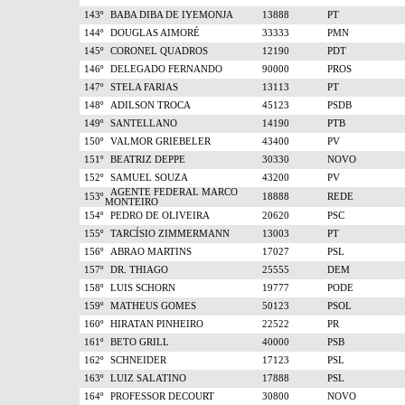
143º
BABA DIBA DE IYEMONJA
13888
PT
144º
DOUGLAS AIMORÉ
33333
PMN
145º
CORONEL QUADROS
12190
PDT
146º
DELEGADO FERNANDO
90000
PROS
147º
STELA FARIAS
13113
PT
148º
ADILSON TROCA
45123
PSDB
149º
SANTELLANO
14190
PTB
150º
VALMOR GRIEBELER
43400
PV
151º
BEATRIZ DEPPE
30330
NOVO
152º
SAMUEL SOUZA
43200
PV
AGENTE FEDERAL MARCO
153º
18888
REDE
MONTEIRO
154º
PEDRO DE OLIVEIRA
20620
PSC
155º
TARCÍSIO ZIMMERMANN
13003
PT
156º
ABRAO MARTINS
17027
PSL
157º
DR. THIAGO
25555
DEM
158º
LUIS SCHORN
19777
PODE
159º
MATHEUS GOMES
50123
PSOL
160º
HIRATAN PINHEIRO
22522
PR
161º
BETO GRILL
40000
PSB
162º
SCHNEIDER
17123
PSL
163º
LUIZ SALATINO
17888
PSL
164º
PROFESSOR DECOURT
30800
NOVO