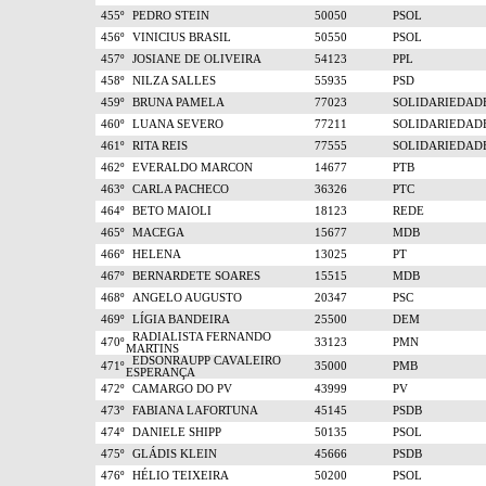
455º
PEDRO STEIN
50050
PSOL
456º
VINICIUS BRASIL
50550
PSOL
457º
JOSIANE DE OLIVEIRA
54123
PPL
458º
NILZA SALLES
55935
PSD
459º
BRUNA PAMELA
77023
SOLIDARIEDAD
460º
LUANA SEVERO
77211
SOLIDARIEDAD
461º
RITA REIS
77555
SOLIDARIEDAD
462º
EVERALDO MARCON
14677
PTB
463º
CARLA PACHECO
36326
PTC
464º
BETO MAIOLI
18123
REDE
465º
MACEGA
15677
MDB
466º
HELENA
13025
PT
467º
BERNARDETE SOARES
15515
MDB
468º
ANGELO AUGUSTO
20347
PSC
469º
LÍGIA BANDEIRA
25500
DEM
RADIALISTA FERNANDO
470º
33123
PMN
MARTINS
EDSONRAUPP CAVALEIRO
471º
35000
PMB
ESPERANÇA
472º
CAMARGO DO PV
43999
PV
473º
FABIANA LAFORTUNA
45145
PSDB
474º
DANIELE SHIPP
50135
PSOL
475º
GLÁDIS KLEIN
45666
PSDB
476º
HÉLIO TEIXEIRA
50200
PSOL