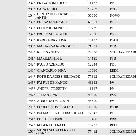
232º
BRIGADEIRO DIAS
11133
PP
233º
CACÁ NEDEL
19269
PODE
DENTINHO - RAFAEL L.
234º
30030
NOVO
FANTIN
235º
BRUNA RODRIGUES
65651
PC do B
236º
ELÓI POLTRONIERI
13789
PT
237º
PROFESSORA BETH
17500
PSL
238º
KARINA BARBOSA
16123
PSTU
239º
MARIANNA RODRIGUES
21021
PCB
240º
KEIO SANTOS
77630
SOLIDARIEDAD
241º
MARILIA FIDEL
14123
PTB
242º
PAULO AZEREDO
12244
PDT
243º
GIANCARLO BINA
18018
REDE
244º
ROTH DA ACESSIBILIDADE
77612
SOLIDARIEDAD
245º
PAI RUI DE XANGO
43123
PV
246º
ANDREI COSSETIN
11117
PP
247º
JULIANO PAZ
40400
PSB
248º
ADRIANA DE COSTA
43300
PV
249º
LOURDES DALLACORT
45500
PSDB
250º
PAI MARCOS DE OBALUOAYÊ
12347
PDT
251º
BETH COLOMBO
10456
PRB
252º
ROGERIO CERATTI
18777
REDE
SIDNEI SCHAEFER - NEI
253º
77412
SOLIDARIEDAD
NEGRÃO