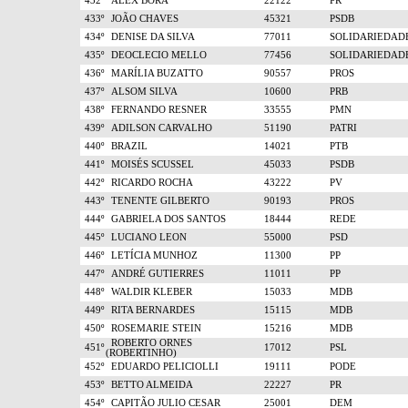
432º
ALEX BORA
22122
PR
433º
JOÃO CHAVES
45321
PSDB
434º
DENISE DA SILVA
77011
SOLIDARIEDAD
435º
DEOCLECIO MELLO
77456
SOLIDARIEDAD
436º
MARÍLIA BUZATTO
90557
PROS
437º
ALSOM SILVA
10600
PRB
438º
FERNANDO RESNER
33555
PMN
439º
ADILSON CARVALHO
51190
PATRI
440º
BRAZIL
14021
PTB
441º
MOISÉS SCUSSEL
45033
PSDB
442º
RICARDO ROCHA
43222
PV
443º
TENENTE GILBERTO
90193
PROS
444º
GABRIELA DOS SANTOS
18444
REDE
445º
LUCIANO LEON
55000
PSD
446º
LETÍCIA MUNHOZ
11300
PP
447º
ANDRÉ GUTIERRES
11011
PP
448º
WALDIR KLEBER
15033
MDB
449º
RITA BERNARDES
15115
MDB
450º
ROSEMARIE STEIN
15216
MDB
ROBERTO ORNES
451º
17012
PSL
(ROBERTINHO)
452º
EDUARDO PELICIOLLI
19111
PODE
453º
BETTO ALMEIDA
22227
PR
454º
CAPITÃO JULIO CESAR
25001
DEM