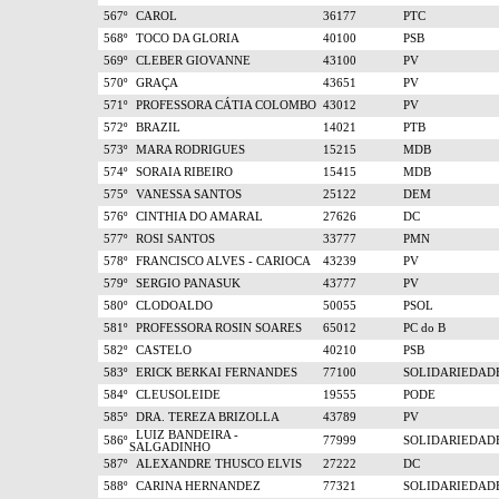
567º
CAROL
36177
PTC
568º
TOCO DA GLORIA
40100
PSB
569º
CLEBER GIOVANNE
43100
PV
570º
GRAÇA
43651
PV
571º
PROFESSORA CÁTIA COLOMBO
43012
PV
572º
BRAZIL
14021
PTB
573º
MARA RODRIGUES
15215
MDB
574º
SORAIA RIBEIRO
15415
MDB
575º
VANESSA SANTOS
25122
DEM
576º
CINTHIA DO AMARAL
27626
DC
577º
ROSI SANTOS
33777
PMN
578º
FRANCISCO ALVES - CARIOCA
43239
PV
579º
SERGIO PANASUK
43777
PV
580º
CLODOALDO
50055
PSOL
581º
PROFESSORA ROSIN SOARES
65012
PC do B
582º
CASTELO
40210
PSB
583º
ERICK BERKAI FERNANDES
77100
SOLIDARIEDAD
584º
CLEUSOLEIDE
19555
PODE
585º
DRA. TEREZA BRIZOLLA
43789
PV
LUIZ BANDEIRA -
586º
77999
SOLIDARIEDAD
SALGADINHO
587º
ALEXANDRE THUSCO ELVIS
27222
DC
588º
CARINA HERNANDEZ
77321
SOLIDARIEDAD