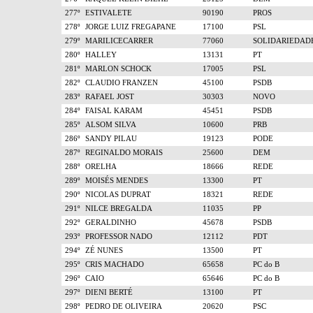
277º
ESTIVALETE
90190
PROS
278º
JORGE LUIZ FREGAPANE
17100
PSL
279º
MARILICECARRER
77060
SOLIDARIEDAD
280º
HALLEY
13131
PT
281º
MARLON SCHOCK
17005
PSL
282º
CLAUDIO FRANZEN
45100
PSDB
283º
RAFAEL JOST
30303
NOVO
284º
FAISAL KARAM
45451
PSDB
285º
ALSOM SILVA
10600
PRB
286º
SANDY PILAU
19123
PODE
287º
REGINALDO MORAIS
25600
DEM
288º
ORELHA
18666
REDE
289º
MOISÉS MENDES
13300
PT
290º
NICOLAS DUPRAT
18321
REDE
291º
NILCE BREGALDA
11035
PP
292º
GERALDINHO
45678
PSDB
293º
PROFESSOR NADO
12112
PDT
294º
ZÉ NUNES
13500
PT
295º
CRIS MACHADO
65658
PC do B
296º
CAIO
65646
PC do B
297º
DIENI BERTÉ
13100
PT
298º
PEDRO DE OLIVEIRA
20620
PSC