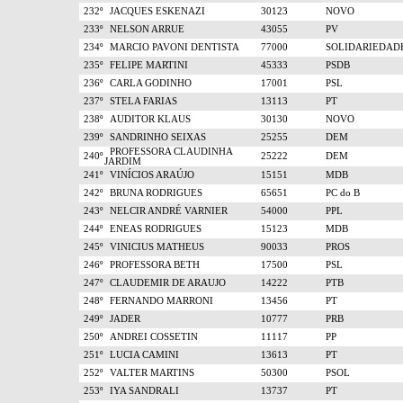
232º
JACQUES ESKENAZI
30123
NOVO
233º
NELSON ARRUE
43055
PV
234º
MARCIO PAVONI DENTISTA
77000
SOLIDARIEDAD
235º
FELIPE MARTINI
45333
PSDB
236º
CARLA GODINHO
17001
PSL
237º
STELA FARIAS
13113
PT
238º
AUDITOR KLAUS
30130
NOVO
239º
SANDRINHO SEIXAS
25255
DEM
PROFESSORA CLAUDINHA
240º
25222
DEM
JARDIM
241º
VINÍCIOS ARAÚJO
15151
MDB
242º
BRUNA RODRIGUES
65651
PC do B
243º
NELCIR ANDRÉ VARNIER
54000
PPL
244º
ENEAS RODRIGUES
15123
MDB
245º
VINICIUS MATHEUS
90033
PROS
246º
PROFESSORA BETH
17500
PSL
247º
CLAUDEMIR DE ARAUJO
14222
PTB
248º
FERNANDO MARRONI
13456
PT
249º
JADER
10777
PRB
250º
ANDREI COSSETIN
11117
PP
251º
LUCIA CAMINI
13613
PT
252º
VALTER MARTINS
50300
PSOL
253º
IYA SANDRALI
13737
PT