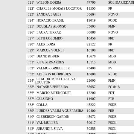
321º
WILSON BORBA
77700
SOLIDARIEDAD
322º
CHARLES MORAIS LOCUTOR
11555
PP
323º
SANDRA LAGES
30664
NOVO
324º
HORACIO BRASIL
19019
PODE
325º
DOUGLAS ALONSO
33003
PMN
326º
LAURA FERRAZ
30888
NOVO
327º
BETH COLOMBO
10456
PRB
328º
ALEX BORA
22122
PR
329º
MARCOS VOLNEI
10100
PRB
330º
DIANE KIPPER
15678
MDB
331º
RITA BERNARDES
15115
MDB
332º
VALMOR GRIEBELER
43400
PV
333º
ADILSON RODRIGUES
18000
REDE
CLAUDIOMIRO DA SILVA
334º
33000
PMN
LOCUTOR
335º
NATASHA FERREIRA
65657
PC do B
336º
MARCIO BITENCOURT
12200
PDT
337º
CELSINHO
14607
PTB
338º
COLLA
45222
PSDB
339º
LURDES VALIM A GUERREIRA
10400
PRB
340º
CLEBERSON GARDIN
45072
PSDB
341º
VAL MULLER
50017
PSOL
342º
JURANDIR SILVA
50555
PSOL