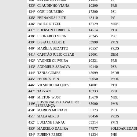
433º
CLAUDINHO VIANA
10200
PRB
434º
ONEI LOUREIRO
17300
PSL
435º
FERNANDA LEITE
43410
PV
436º
PAULO RITZEL
15129
MDB
437º
EDERSON FERREIRA
14514
PTB
438º
LEONARDO VICINI
20245
PSC
439º
BISPA CLAUDETE
33999
PMN
440º
MARÍLIA BUZATTO
90557
PROS
441º
CAPITÃO JULIO CESAR
25001
DEM
442º
VAGNER OLIVEIRA
10321
PRB
443º
ANDRIELE SARAIVA
40140
PSB
444º
TANIA GOMES
45999
PSDB
445º
PEDRO STEIN
50050
PSOL
446º
VILSINHO JACQUES
14001
PTB
447º
TARZAN
10333
PRB
448º
MILTON WUST
15670
MDB
EDSONRAUPP CAVALEIRO
449º
35000
PMB
ESPERANÇA
450º
MARION MORTARI
55123
PSD
451º
SIALA ABREU
90456
PROS
452º
LUCIANE HANAU
33314
PMN
453º
MARCELO DA LIRA
77977
SOLIDARIEDAD
454º
RUBENS REBES
31234
PHS