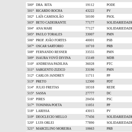
500º
DRA. RITA
19112
PODE
501º
RICARDO ROCHA
43222
PV
502º
LAÍS CAMISOLÃO
50100
PSOL
503º
BETO CADEIRANTE
77177
SOLIDARIEDAD
504º
ANA MARI
77127
SOLIDARIEDAD
505º
PAULO TORALES
33007
PMN
506º
PROF. JOÃO FORTES
40001
PSB
507º
OSCAR SARTORIO
10710
PRB
508º
FERNANDO RESNER
33555
PMN
509º
ISAURA VOVÓ DIVINA
15149
MDB
510º
ANDRESSA PADILHA
36028
PTC
511º
SARGENTO ZIZICO
33190
PMN
512º
CARLOS JANDREY
11711
PP
513º
PRETO
12300
PDT
514º
JULIO FREITAS
18318
REDE
515º
SASSA
27777
DC
516º
PIRES
20456
PSC
517º
TONINHA POETA
11051
PP
518º
LARISSA
43015
PV
519º
DEOCLECIO MELLO
77456
SOLIDARIEDAD
520º
LUIS ORLEI
77890
SOLIDARIEDAD
521º
MARCELINO MOREIRA
10663
PRB