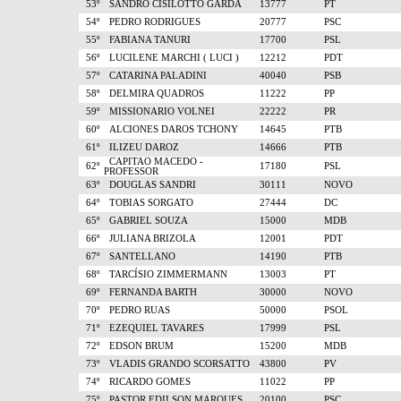
53º
SANDRO CISILOTTO GARDA
13777
PT
54º
PEDRO RODRIGUES
20777
PSC
55º
FABIANA TANURI
17700
PSL
56º
LUCILENE MARCHI ( LUCI )
12212
PDT
57º
CATARINA PALADINI
40040
PSB
58º
DELMIRA QUADROS
11222
PP
59º
MISSIONARIO VOLNEI
22222
PR
60º
ALCIONES DAROS TCHONY
14645
PTB
61º
ILIZEU DAROZ
14666
PTB
CAPITAO MACEDO -
62º
17180
PSL
PROFESSOR
63º
DOUGLAS SANDRI
30111
NOVO
64º
TOBIAS SORGATO
27444
DC
65º
GABRIEL SOUZA
15000
MDB
66º
JULIANA BRIZOLA
12001
PDT
67º
SANTELLANO
14190
PTB
68º
TARCÍSIO ZIMMERMANN
13003
PT
69º
FERNANDA BARTH
30000
NOVO
70º
PEDRO RUAS
50000
PSOL
71º
EZEQUIEL TAVARES
17999
PSL
72º
EDSON BRUM
15200
MDB
73º
VLADIS GRANDO SCORSATTO
43800
PV
74º
RICARDO GOMES
11022
PP
75º
PASTOR EDILSON MARQUES
20100
PSC