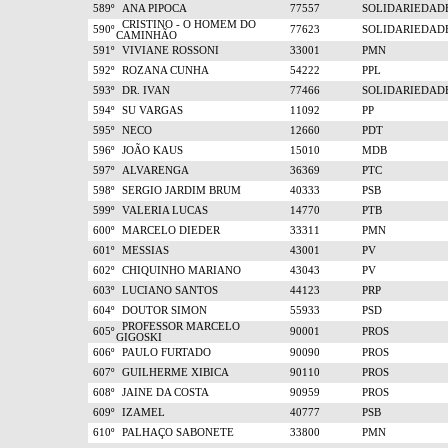
589º
ANA PIPOCA
77557
SOLIDARIEDAD
CRISTINO - O HOMEM DO
590º
77623
SOLIDARIEDAD
CAMINHÃO
591º
VIVIANE ROSSONI
33001
PMN
592º
ROZANA CUNHA
54222
PPL
593º
DR. IVAN
77466
SOLIDARIEDAD
594º
SU VARGAS
11092
PP
595º
NECO
12660
PDT
596º
JOÃO KAUS
15010
MDB
597º
ALVARENGA
36369
PTC
598º
SERGIO JARDIM BRUM
40333
PSB
599º
VALERIA LUCAS
14770
PTB
600º
MARCELO DIEDER
33311
PMN
601º
MESSIAS
43001
PV
602º
CHIQUINHO MARIANO
43043
PV
603º
LUCIANO SANTOS
44123
PRP
604º
DOUTOR SIMON
55933
PSD
PROFESSOR MARCELO
605º
90001
PROS
GIGOSKI
606º
PAULO FURTADO
90090
PROS
607º
GUILHERME XIBICA
90110
PROS
608º
JAINE DA COSTA
90959
PROS
609º
IZAMEL
40777
PSB
610º
PALHAÇO SABONETE
33800
PMN