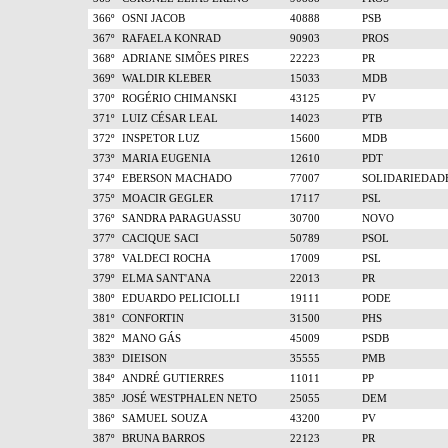
366º
OSNI JACOB
40888
PSB
367º
RAFAELA KONRAD
90903
PROS
368º
ADRIANE SIMÕES PIRES
22223
PR
369º
WALDIR KLEBER
15033
MDB
370º
ROGÉRIO CHIMANSKI
43125
PV
371º
LUIZ CÉSAR LEAL
14023
PTB
372º
INSPETOR LUZ
15600
MDB
373º
MARIA EUGENIA
12610
PDT
374º
EBERSON MACHADO
77007
SOLIDARIEDAD
375º
MOACIR GEGLER
17117
PSL
376º
SANDRA PARAGUASSU
30700
NOVO
377º
CACIQUE SACI
50789
PSOL
378º
VALDECI ROCHA
17009
PSL
379º
ELMA SANT'ANA
22013
PR
380º
EDUARDO PELICIOLLI
19111
PODE
381º
CONFORTIN
31500
PHS
382º
MANO GÁS
45009
PSDB
383º
DIEISON
35555
PMB
384º
ANDRÉ GUTIERRES
11011
PP
385º
JOSÉ WESTPHALEN NETO
25055
DEM
386º
SAMUEL SOUZA
43200
PV
387º
BRUNA BARROS
22123
PR