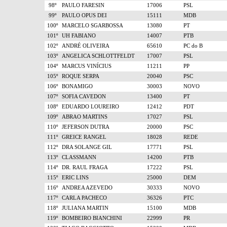
98º
PAULO FARESIN
17006
PSL
99º
PAULO OPUS DEI
15111
MDB
100º
MARCELO SGARBOSSA
13080
PT
101º
UH FABIANO
14007
PTB
102º
ANDRÉ OLIVEIRA
65610
PC do B
103º
ANGELICA SCHLOTTFELDT
17007
PSL
104º
MARCUS VINÍCIUS
11211
PP
105º
ROQUE SERPA
20040
PSC
106º
BONAMIGO
30003
NOVO
107º
SOFIA CAVEDON
13400
PT
108º
EDUARDO LOUREIRO
12412
PDT
109º
ABRAO MARTINS
17027
PSL
110º
JEFERSON DUTRA
20000
PSC
111º
GREICE RANGEL
18028
REDE
112º
DRA SOLANGE GIL
17771
PSL
113º
CLASSMANN
14200
PTB
114º
DR. RAUL FRAGA
17222
PSL
115º
ERIC LINS
25000
DEM
116º
ANDREA AZEVEDO
30333
NOVO
117º
CARLA PACHECO
36326
PTC
118º
JULIANA MARTIN
15100
MDB
119º
BOMBEIRO BIANCHINI
22999
PR