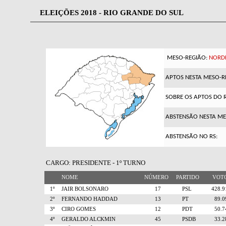
ELEIÇÕES 2018 - RIO GRANDE DO SUL
MESO-REGIÃO:
NORDE
APTOS NESTA MESO-R
SOBRE OS APTOS DO R
ABSTENSÃO NESTA ME
ABSTENSÃO NO RS:
CARGO: PRESIDENTE - 1º TURNO
NOME
NÚMERO
PARTIDO
VO
1º
JAIR BOLSONARO
17
PSL
428.
2º
FERNANDO HADDAD
13
PT
89.
3º
CIRO GOMES
12
PDT
50.
4º
GERALDO ALCKMIN
45
PSDB
33.