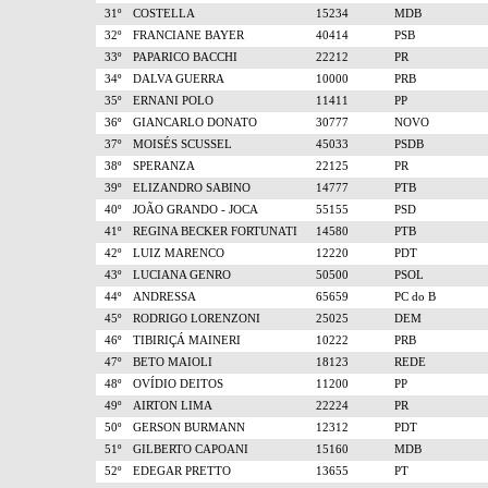
31º
COSTELLA
15234
MDB
32º
FRANCIANE BAYER
40414
PSB
33º
PAPARICO BACCHI
22212
PR
34º
DALVA GUERRA
10000
PRB
35º
ERNANI POLO
11411
PP
36º
GIANCARLO DONATO
30777
NOVO
37º
MOISÉS SCUSSEL
45033
PSDB
38º
SPERANZA
22125
PR
39º
ELIZANDRO SABINO
14777
PTB
40º
JOÃO GRANDO - JOCA
55155
PSD
41º
REGINA BECKER FORTUNATI
14580
PTB
42º
LUIZ MARENCO
12220
PDT
43º
LUCIANA GENRO
50500
PSOL
44º
ANDRESSA
65659
PC do B
45º
RODRIGO LORENZONI
25025
DEM
46º
TIBIRIÇÁ MAINERI
10222
PRB
47º
BETO MAIOLI
18123
REDE
48º
OVÍDIO DEITOS
11200
PP
49º
AIRTON LIMA
22224
PR
50º
GERSON BURMANN
12312
PDT
51º
GILBERTO CAPOANI
15160
MDB
52º
EDEGAR PRETTO
13655
PT