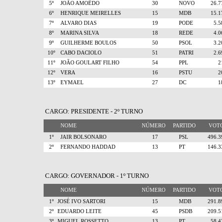
5º
JOÃO AMOÊDO
30
NOVO
26.
6º
HENRIQUE MEIRELLES
15
MDB
15.
7º
ALVARO DIAS
19
PODE
5.
8º
MARINA SILVA
18
REDE
4.
9º
GUILHERME BOULOS
50
PSOL
3.
10º
CABO DACIOLO
51
PATRI
2.
11º
JOÃO GOULART FILHO
54
PPL
12º
VERA
16
PSTU
13º
EYMAEL
27
DC
CARGO: PRESIDENTE - 2º TURNO
NOME
NÚMERO
PARTIDO
VO
1º
JAIR BOLSONARO
17
PSL
496.
2º
FERNANDO HADDAD
13
PT
146.
CARGO: GOVERNADOR - 1º TURNO
NOME
NÚMERO
PARTIDO
VO
1º
JOSÉ IVO SARTORI
15
MDB
291.
2º
EDUARDO LEITE
45
PSDB
209.
3º
MIGUEL ROSSETTO
13
PT
58.