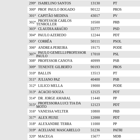
299º
ISABELINO SANTOS
13130
PT
300º
PROF. PAULO BOGADO
90122
PROS
301º
CAPITÃO MEDINA
43017
PV
PROFESSOR CARLOS
302º
10500
PRB
TENROLLER
303º
CLAUDIA ARAÚJO
55777
PSD
304º
PAULO AZEREDO
12244
PDT
305º
CORRÊA
50111
PSOL
306º
ANDREA PEREIRA
19175
PODE
PAULO GEMELLI/PROFESSOR
307º
17010
PSL
PAULO
308º
PROFESSOR CANOVA
40999
PSB
309º
TENENTE GILBERTO
90193
PROS
310º
BALLIN
13513
PT
311º
JULIANO PAZ
40400
PSB
312º
LILICO MELLA
19000
PODE
313º
ACACIO SOUZA
12125
PDT
314º
DR. JORGE AMARAL
11440
PP
PROFESSORA LUCI TIA DA
315º
12123
PDT
MOTO
316º
VANESSA WELTER
10800
PRB
317º
ALEX PEIXE
12000
PDT
318º
ALEXANDRE TERRA
11000
PP
319º
ACELIANE MASCARELLO
51236
PATRI
320º
MACEGA
15677
MDB