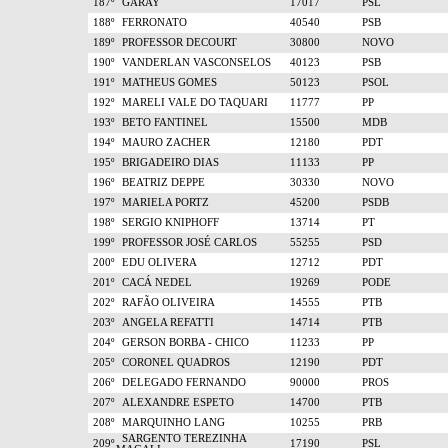
187º
GARAY
17017
PSL
188º
FERRONATO
40540
PSB
189º
PROFESSOR DECOURT
30800
NOVO
190º
VANDERLAN VASCONSELOS
40123
PSB
191º
MATHEUS GOMES
50123
PSOL
192º
MARELI VALE DO TAQUARI
11777
PP
193º
BETO FANTINEL
15500
MDB
194º
MAURO ZACHER
12180
PDT
195º
BRIGADEIRO DIAS
11133
PP
196º
BEATRIZ DEPPE
30330
NOVO
197º
MARIELA PORTZ
45200
PSDB
198º
SERGIO KNIPHOFF
13714
PT
199º
PROFESSOR JOSÉ CARLOS
55255
PSD
200º
EDU OLIVERA
12712
PDT
201º
CACÁ NEDEL
19269
PODE
202º
RAFÃO OLIVEIRA
14555
PTB
203º
ANGELA REFATTI
14714
PTB
204º
GERSON BORBA - CHICO
11233
PP
205º
CORONEL QUADROS
12190
PDT
206º
DELEGADO FERNANDO
90000
PROS
207º
ALEXANDRE ESPETO
14700
PTB
208º
MARQUINHO LANG
10255
PRB
SARGENTO TEREZINHA
209º
17190
PSL