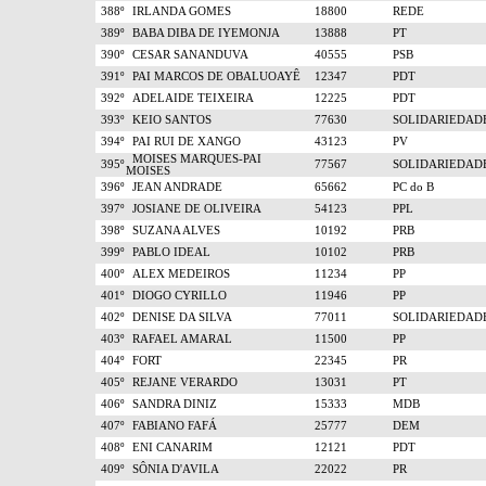
388º
IRLANDA GOMES
18800
REDE
389º
BABA DIBA DE IYEMONJA
13888
PT
390º
CESAR SANANDUVA
40555
PSB
391º
PAI MARCOS DE OBALUOAYÊ
12347
PDT
392º
ADELAIDE TEIXEIRA
12225
PDT
393º
KEIO SANTOS
77630
SOLIDARIEDAD
394º
PAI RUI DE XANGO
43123
PV
MOISES MARQUES-PAI
395º
77567
SOLIDARIEDAD
MOISES
396º
JEAN ANDRADE
65662
PC do B
397º
JOSIANE DE OLIVEIRA
54123
PPL
398º
SUZANA ALVES
10192
PRB
399º
PABLO IDEAL
10102
PRB
400º
ALEX MEDEIROS
11234
PP
401º
DIOGO CYRILLO
11946
PP
402º
DENISE DA SILVA
77011
SOLIDARIEDAD
403º
RAFAEL AMARAL
11500
PP
404º
FORT
22345
PR
405º
REJANE VERARDO
13031
PT
406º
SANDRA DINIZ
15333
MDB
407º
FABIANO FAFÁ
25777
DEM
408º
ENI CANARIM
12121
PDT
409º
SÔNIA D'AVILA
22022
PR