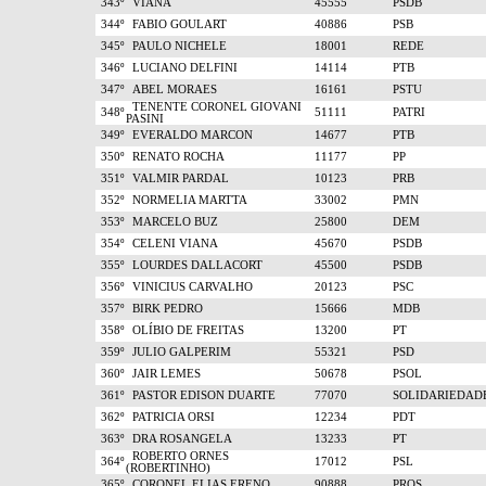
343º
VIANA
45555
PSDB
344º
FABIO GOULART
40886
PSB
345º
PAULO NICHELE
18001
REDE
346º
LUCIANO DELFINI
14114
PTB
347º
ABEL MORAES
16161
PSTU
TENENTE CORONEL GIOVANI
348º
51111
PATRI
PASINI
349º
EVERALDO MARCON
14677
PTB
350º
RENATO ROCHA
11177
PP
351º
VALMIR PARDAL
10123
PRB
352º
NORMELIA MARTTA
33002
PMN
353º
MARCELO BUZ
25800
DEM
354º
CELENI VIANA
45670
PSDB
355º
LOURDES DALLACORT
45500
PSDB
356º
VINICIUS CARVALHO
20123
PSC
357º
BIRK PEDRO
15666
MDB
358º
OLÍBIO DE FREITAS
13200
PT
359º
JULIO GALPERIM
55321
PSD
360º
JAIR LEMES
50678
PSOL
361º
PASTOR EDISON DUARTE
77070
SOLIDARIEDAD
362º
PATRICIA ORSI
12234
PDT
363º
DRA ROSANGELA
13233
PT
ROBERTO ORNES
364º
17012
PSL
(ROBERTINHO)
365º
CORONEL ELIAS ERENO
90888
PROS