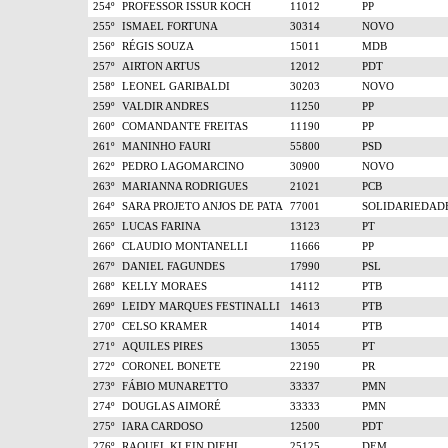
254º
PROFESSOR ISSUR KOCH
11012
PP
255º
ISMAEL FORTUNA
30314
NOVO
256º
RÉGIS SOUZA
15011
MDB
257º
AIRTON ARTUS
12012
PDT
258º
LEONEL GARIBALDI
30203
NOVO
259º
VALDIR ANDRES
11250
PP
260º
COMANDANTE FREITAS
11190
PP
261º
MANINHO FAURI
55800
PSD
262º
PEDRO LAGOMARCINO
30900
NOVO
263º
MARIANNA RODRIGUES
21021
PCB
264º
SARA PROJETO ANJOS DE PATA
77001
SOLIDARIEDAD
265º
LUCAS FARINA
13123
PT
266º
CLAUDIO MONTANELLI
11666
PP
267º
DANIEL FAGUNDES
17990
PSL
268º
KELLY MORAES
14112
PTB
269º
LEIDY MARQUES FESTINALLI
14613
PTB
270º
CELSO KRAMER
14014
PTB
271º
AQUILES PIRES
13055
PT
272º
CORONEL BONETE
22190
PR
273º
FÁBIO MUNARETTO
33337
PMN
274º
DOUGLAS AIMORÉ
33333
PMN
275º
IARA CARDOSO
12500
PDT
276º
RAQUEL KLEIN DIEHL
25125
DEM