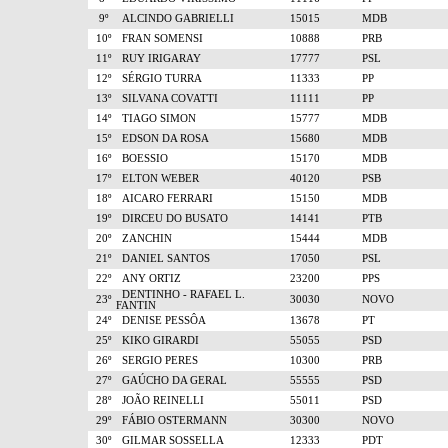
9º
ALCINDO GABRIELLI
15015
MDB
10º
FRAN SOMENSI
10888
PRB
11º
RUY IRIGARAY
17777
PSL
12º
SÉRGIO TURRA
11333
PP
13º
SILVANA COVATTI
11111
PP
14º
TIAGO SIMON
15777
MDB
15º
EDSON DA ROSA
15680
MDB
16º
BOESSIO
15170
MDB
17º
ELTON WEBER
40120
PSB
18º
AICARO FERRARI
15150
MDB
19º
DIRCEU DO BUSATO
14141
PTB
20º
ZANCHIN
15444
MDB
21º
DANIEL SANTOS
17050
PSL
22º
ANY ORTIZ
23200
PPS
DENTINHO - RAFAEL L.
23º
30030
NOVO
FANTIN
24º
DENISE PESSÔA
13678
PT
25º
KIKO GIRARDI
55055
PSD
26º
SERGIO PERES
10300
PRB
27º
GAÚCHO DA GERAL
55555
PSD
28º
JOÃO REINELLI
55011
PSD
29º
FÁBIO OSTERMANN
30300
NOVO
30º
GILMAR SOSSELLA
12333
PDT