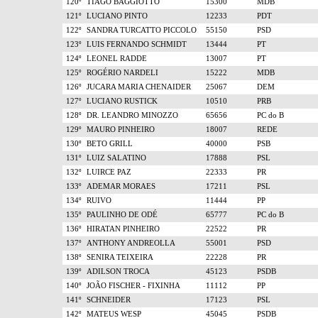
120º
TIAGO BAGGIOTTO
15300
MDB
121º
LUCIANO PINTO
12233
PDT
122º
SANDRA TURCATTO PICCOLO
55150
PSD
123º
LUIS FERNANDO SCHMIDT
13444
PT
124º
LEONEL RADDE
13007
PT
125º
ROGÉRIO NARDELI
15222
MDB
126º
JUCARA MARIA CHENAIDER
25067
DEM
127º
LUCIANO RUSTICK
10510
PRB
128º
DR. LEANDRO MINOZZO
65656
PC do B
129º
MAURO PINHEIRO
18007
REDE
130º
BETO GRILL
40000
PSB
131º
LUIZ SALATINO
17888
PSL
132º
LUIRCE PAZ
22333
PR
133º
ADEMAR MORAES
17211
PSL
134º
RUIVO
11444
PP
135º
PAULINHO DE ODÉ
65777
PC do B
136º
HIRATAN PINHEIRO
22522
PR
137º
ANTHONY ANDREOLLA
55001
PSD
138º
SENIRA TEIXEIRA
22228
PR
139º
ADILSON TROCA
45123
PSDB
140º
JOÃO FISCHER - FIXINHA
11112
PP
141º
SCHNEIDER
17123
PSL
142º
MATEUS WESP
45045
PSDB