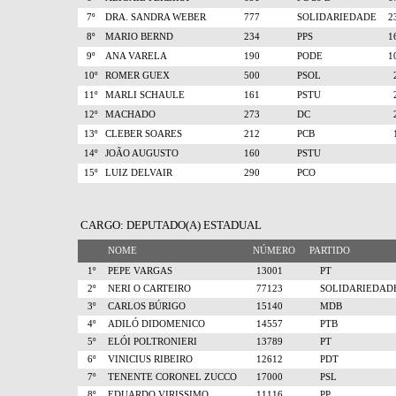
7º
DRA. SANDRA WEBER
777
SOLIDARIEDADE
2
8º
MARIO BERND
234
PPS
1
9º
ANA VARELA
190
PODE
1
10º
ROMER GUEX
500
PSOL
11º
MARLI SCHAULE
161
PSTU
12º
MACHADO
273
DC
13º
CLEBER SOARES
212
PCB
14º
JOÃO AUGUSTO
160
PSTU
15º
LUIZ DELVAIR
290
PCO
CARGO: DEPUTADO(A) ESTADUAL
NOME
NÚMERO
PARTIDO
1º
PEPE VARGAS
13001
PT
2º
NERI O CARTEIRO
77123
SOLIDARIEDAD
3º
CARLOS BÚRIGO
15140
MDB
4º
ADILÓ DIDOMENICO
14557
PTB
5º
ELÓI POLTRONIERI
13789
PT
6º
VINICIUS RIBEIRO
12612
PDT
7º
TENENTE CORONEL ZUCCO
17000
PSL
8º
EDUARDO VIRISSIMO
11116
PP