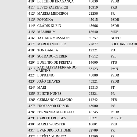
410º
BELCHIOR BRAGANÇA
45030
PSDB
411º
ELVES PALKEWICH
10910
PRB
412º
MARISA MEDEIROS
22256
PR
413º
FOFONKA
45015
PSDB
414º
GLÁDIS KLEIN
45666
PSDB
415º
MAMBRUM
15640
MDB
416º
TATIANA MUSSKOPF
30257
NOVO
417º
MARCIO MULLER
77877
SOLIDARIEDAD
418º
TON GARCIA
12321
PDT
419º
SOLDADO CLEBER
17512
PSL
420º
EUGENIO DE FREITAS
14000
PTB
RADIALISTA FERNANDO
421º
33123
PMN
MARTINS
422º
LUPICINIO
45888
PSDB
423º
JOÃO CHAVES
45321
PSDB
424º
MARI
13313
PT
425º
ELIETE NUNES
22221
PR
426º
GERMANO CAMACHO
14242
PTB
427º
PROFESSOR EDISON
43000
PV
428º
FERNANDA MACHADO
45745
PSDB
429º
CARLITO BORGES
65321
PC do B
430º
MARLI WURSTER
10001
PRB
431º
EVANDRO BOTHOMÉ
22789
PR
432º
LETÍCIA MUNHOZ
11300
PP