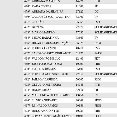
477º
ADRIANA MARQUES
14721
PTB
478º
KAKA COFFERI
11888
PP
479º
ADRIANA DA SILVEIRA
27123
DC
480º
CARLOS ZYSCO - CARLITIO
43900
PV
481º
CLARÃO
55655
PSD
482º
BACANA
77677
SOLIDARIEDAD
483º
MARIO MANFRO
77333
SOLIDARIEDAD
484º
PEDRO BARATINHA
43369
PV
485º
DIEGO LEMOS SUPERAÇÃO
25225
DEM
486º
RODRIGO ZANINI
40710
PSB
487º
SANDRO CAREY VIGILANTE
51777
PATRI
488º
VALDOMIRO MELLO
12400
PDT
489º
JOSÉ FONSECA - ZECA
10999
PRB
490º
PROFESSORA SUSI
55100
PSD
491º
ROTH DA ACESSIBILIDADE
77612
SOLIDARIEDAD
492º
JAILSON BARBOSA
50005
PSOL
493º
GETÚLIO FONTOURA
14045
PTB
494º
HALIM RIHAN
22116
PR
495º
MARLENE WEILER DE ABREU
43456
PV
496º
SILVIO ANDRADES
90009
PROS
497º
REINALDO RAMOS
90156
PROS
498º
DUDU AMARANTTE
10233
PRB
499º
COMANDANTE ADÃO LEMOS
19191
PODE