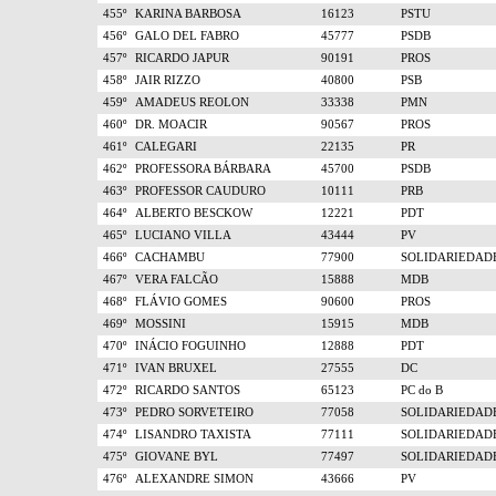
455º
KARINA BARBOSA
16123
PSTU
456º
GALO DEL FABRO
45777
PSDB
457º
RICARDO JAPUR
90191
PROS
458º
JAIR RIZZO
40800
PSB
459º
AMADEUS REOLON
33338
PMN
460º
DR. MOACIR
90567
PROS
461º
CALEGARI
22135
PR
462º
PROFESSORA BÁRBARA
45700
PSDB
463º
PROFESSOR CAUDURO
10111
PRB
464º
ALBERTO BESCKOW
12221
PDT
465º
LUCIANO VILLA
43444
PV
466º
CACHAMBU
77900
SOLIDARIEDAD
467º
VERA FALCÃO
15888
MDB
468º
FLÁVIO GOMES
90600
PROS
469º
MOSSINI
15915
MDB
470º
INÁCIO FOGUINHO
12888
PDT
471º
IVAN BRUXEL
27555
DC
472º
RICARDO SANTOS
65123
PC do B
473º
PEDRO SORVETEIRO
77058
SOLIDARIEDAD
474º
LISANDRO TAXISTA
77111
SOLIDARIEDAD
475º
GIOVANE BYL
77497
SOLIDARIEDAD
476º
ALEXANDRE SIMON
43666
PV