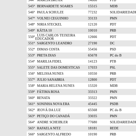
544º
MARCIA BRUXA
14888
PTB
545º
BERNARDETE SOARES
15515
MDB
546º
PAULA SCHULZE
77232
SOLIDARIEDAD
547º
VOLNEI CEGUINHO
33133
PMN
548º
NIRIA STECKEL
12120
PDT
549º
KÁTIA 10
10010
PRB
LUIS CARLOS TEIXEIRA
550º
12666
PDT
EDUCADOR
551º
SARGENTO LEANDRO
27190
DC
552º
DIMAS COSTA
55456
PSD
553º
PRETA DIAS
65678
PC do B
554º
MARILIA FIDEL
14123
PTB
555º
SALETE DAS DOMESTICAS
17033
PSL
556º
MELISSA NUNES
10550
PRB
557º
JULIO SANABRIA
12800
PDT
558º
MARIA HELENA NUNES
15320
MDB
559º
FÁTIMA ROSA
33313
PMN
560º
RENATA
33322
PMN
561º
SONINHA NOVA ERA
45445
PSDB
562º
JEOVÁ DA LUZ
65568
PC do B
563º
PETIÇO DO CANADÁ
33035
PMN
564º
ANDRE SCHEIBLER
77680
SOLIDARIEDAD
565º
RAFAELA NITZ
18181
REDE
566º
SARGENTO ALFREDO
10190
PRB