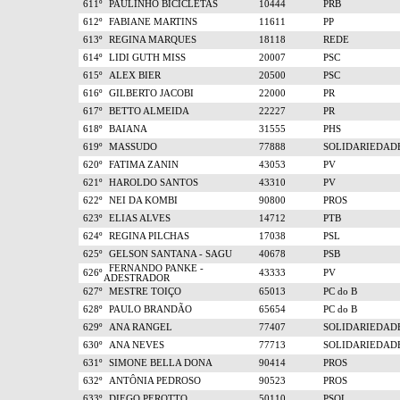
611º
PAULINHO BICICLETAS
10444
PRB
612º
FABIANE MARTINS
11611
PP
613º
REGINA MARQUES
18118
REDE
614º
LIDI GUTH MISS
20007
PSC
615º
ALEX BIER
20500
PSC
616º
GILBERTO JACOBI
22000
PR
617º
BETTO ALMEIDA
22227
PR
618º
BAIANA
31555
PHS
619º
MASSUDO
77888
SOLIDARIEDAD
620º
FATIMA ZANIN
43053
PV
621º
HAROLDO SANTOS
43310
PV
622º
NEI DA KOMBI
90800
PROS
623º
ELIAS ALVES
14712
PTB
624º
REGINA PILCHAS
17038
PSL
625º
GELSON SANTANA - SAGU
40678
PSB
FERNANDO PANKE -
626º
43333
PV
ADESTRADOR
627º
MESTRE TOIÇO
65013
PC do B
628º
PAULO BRANDÃO
65654
PC do B
629º
ANA RANGEL
77407
SOLIDARIEDAD
630º
ANA NEVES
77713
SOLIDARIEDAD
631º
SIMONE BELLA DONA
90414
PROS
632º
ANTÔNIA PEDROSO
90523
PROS
633º
DIEGO PEROTTO
50110
PSOL