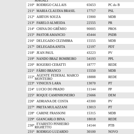
MAGALI
210º
RODRIGO CALLAIS
65653
PC do B
211º
MARIA CLAUDIA BRASIL
17717
PSL
212º
AIRTON SOUZA
15900
MDB
213º
FARELO ALMEIDA
22555
PR
214º
CHINA DO GRÊMIO
90005
PROS
215º
PASTOR AMANCIO
45444
PSDB
216º
DELEGADO CEZIMBRA
15555
MDB
217º
DELEGADA ANITA
12197
PDT
218º
JEAN PAUL
43223
PV
219º
NANDO BRAZ BOMBEIRO
54193
PPL
220º
ROGERIO CERATTI
18777
REDE
221º
FÁBIO BRANCO
15550
MDB
AGENTE FEDERAL MARCO
222º
18888
REDE
MONTEIRO
223º
VINICIUS LARA
13070
PT
224º
LUCIO DO PRADO
11144
PP
225º
ROQUE CAMINHONEIRO
25666
DEM
226º
ADRIANA DE COSTA
43300
PV
227º
PRETA MULAZZANI
13013
PT
228º
CARINE FRASSONI
15315
MDB
229º
GIANCARLO BINA
18018
REDE
EVARISTO PINHEIRO
230º
14144
PTB
RIGHETTO
231º
RODRIGO LUZARDO
30100
NOVO