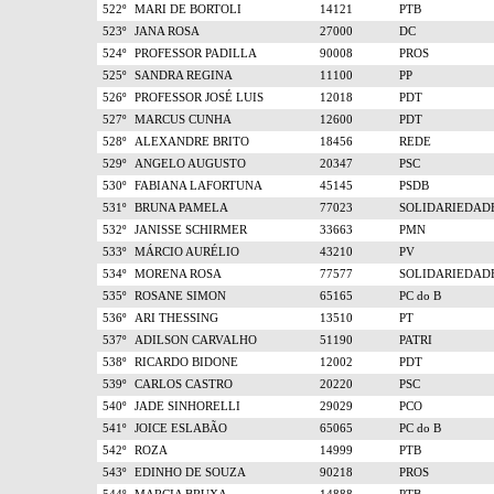
522º
MARI DE BORTOLI
14121
PTB
523º
JANA ROSA
27000
DC
524º
PROFESSOR PADILLA
90008
PROS
525º
SANDRA REGINA
11100
PP
526º
PROFESSOR JOSÉ LUIS
12018
PDT
527º
MARCUS CUNHA
12600
PDT
528º
ALEXANDRE BRITO
18456
REDE
529º
ANGELO AUGUSTO
20347
PSC
530º
FABIANA LAFORTUNA
45145
PSDB
531º
BRUNA PAMELA
77023
SOLIDARIEDAD
532º
JANISSE SCHIRMER
33663
PMN
533º
MÁRCIO AURÉLIO
43210
PV
534º
MORENA ROSA
77577
SOLIDARIEDAD
535º
ROSANE SIMON
65165
PC do B
536º
ARI THESSING
13510
PT
537º
ADILSON CARVALHO
51190
PATRI
538º
RICARDO BIDONE
12002
PDT
539º
CARLOS CASTRO
20220
PSC
540º
JADE SINHORELLI
29029
PCO
541º
JOICE ESLABÃO
65065
PC do B
542º
ROZA
14999
PTB
543º
EDINHO DE SOUZA
90218
PROS