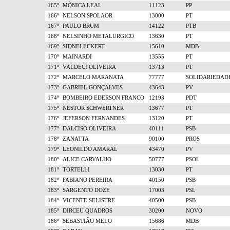
165º
MÔNICA LEAL
11123
PP
166º
NELSON SPOLAOR
13000
PT
167º
PAULO BRUM
14122
PTB
168º
NELSINHO METALURGICO
13630
PT
169º
SIDNEI ECKERT
15610
MDB
170º
MAINARDI
13555
PT
171º
VALDECI OLIVEIRA
13713
PT
172º
MARCELO MARANATA
77777
SOLIDARIEDAD
173º
GABRIEL GONÇALVES
43643
PV
174º
BOMBEIRO EDERSON FRANCO
12193
PDT
175º
NESTOR SCHWERTNER
13677
PT
176º
JEFERSON FERNANDES
13120
PT
177º
DALCISO OLIVEIRA
40111
PSB
178º
ZANATTA
90100
PROS
179º
LEONILDO AMARAL
43470
PV
180º
ALICE CARVALHO
50777
PSOL
181º
TORTELLI
13030
PT
182º
FABIANO PEREIRA
40150
PSB
183º
SARGENTO DOZE
17003
PSL
184º
VICENTE SELISTRE
40500
PSB
185º
DIRCEU QUADROS
30200
NOVO
186º
SEBASTIÃO MELO
15686
MDB