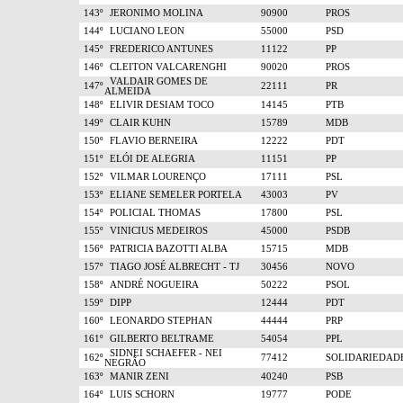
143º
JERONIMO MOLINA
90900
PROS
144º
LUCIANO LEON
55000
PSD
145º
FREDERICO ANTUNES
11122
PP
146º
CLEITON VALCARENGHI
90020
PROS
VALDAIR GOMES DE
147º
22111
PR
ALMEIDA
148º
ELIVIR DESIAM TOCO
14145
PTB
149º
CLAIR KUHN
15789
MDB
150º
FLAVIO BERNEIRA
12222
PDT
151º
ELÓI DE ALEGRIA
11151
PP
152º
VILMAR LOURENÇO
17111
PSL
153º
ELIANE SEMELER PORTELA
43003
PV
154º
POLICIAL THOMAS
17800
PSL
155º
VINICIUS MEDEIROS
45000
PSDB
156º
PATRICIA BAZOTTI ALBA
15715
MDB
157º
TIAGO JOSÉ ALBRECHT - TJ
30456
NOVO
158º
ANDRÉ NOGUEIRA
50222
PSOL
159º
DIPP
12444
PDT
160º
LEONARDO STEPHAN
44444
PRP
161º
GILBERTO BELTRAME
54054
PPL
SIDNEI SCHAEFER - NEI
162º
77412
SOLIDARIEDAD
NEGRÃO
163º
MANIR ZENI
40240
PSB
164º
LUIS SCHORN
19777
PODE