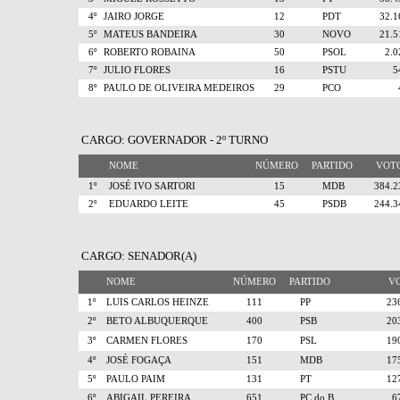
4º
JAIRO JORGE
12
PDT
32.
5º
MATEUS BANDEIRA
30
NOVO
21.
6º
ROBERTO ROBAINA
50
PSOL
2.
7º
JULIO FLORES
16
PSTU
8º
PAULO DE OLIVEIRA MEDEIROS
29
PCO
CARGO: GOVERNADOR - 2º TURNO
NOME
NÚMERO
PARTIDO
VO
1º
JOSÉ IVO SARTORI
15
MDB
384.
2º
EDUARDO LEITE
45
PSDB
244.
CARGO: SENADOR(A)
NOME
NÚMERO
PARTIDO
V
1º
LUIS CARLOS HEINZE
111
PP
23
2º
BETO ALBUQUERQUE
400
PSB
20
3º
CARMEN FLORES
170
PSL
19
4º
JOSÉ FOGAÇA
151
MDB
17
5º
PAULO PAIM
131
PT
12
6º
ABIGAIL PEREIRA
651
PC do B
6