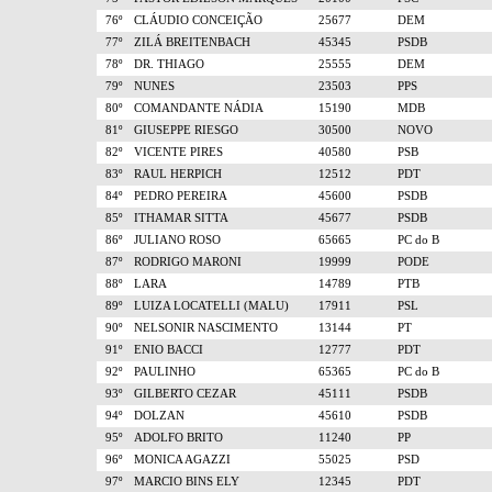
76º
CLÁUDIO CONCEIÇÃO
25677
DEM
77º
ZILÁ BREITENBACH
45345
PSDB
78º
DR. THIAGO
25555
DEM
79º
NUNES
23503
PPS
80º
COMANDANTE NÁDIA
15190
MDB
81º
GIUSEPPE RIESGO
30500
NOVO
82º
VICENTE PIRES
40580
PSB
83º
RAUL HERPICH
12512
PDT
84º
PEDRO PEREIRA
45600
PSDB
85º
ITHAMAR SITTA
45677
PSDB
86º
JULIANO ROSO
65665
PC do B
87º
RODRIGO MARONI
19999
PODE
88º
LARA
14789
PTB
89º
LUIZA LOCATELLI (MALU)
17911
PSL
90º
NELSONIR NASCIMENTO
13144
PT
91º
ENIO BACCI
12777
PDT
92º
PAULINHO
65365
PC do B
93º
GILBERTO CEZAR
45111
PSDB
94º
DOLZAN
45610
PSDB
95º
ADOLFO BRITO
11240
PP
96º
MONICA AGAZZI
55025
PSD
97º
MARCIO BINS ELY
12345
PDT