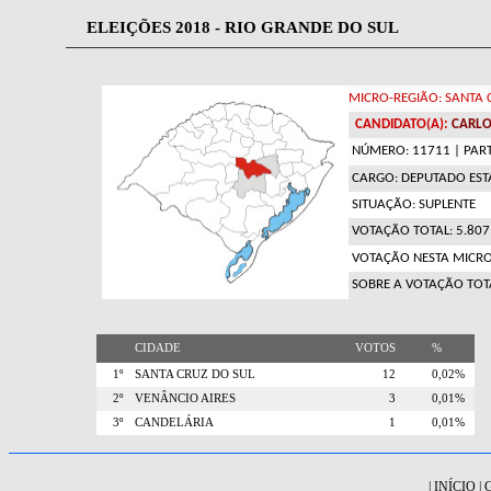
ELEIÇÕES 2018 - RIO GRANDE DO SUL
MICRO-REGIÃO: SANTA 
CANDIDATO(A):
CARLO
NÚMERO: 11711
| PART
CARGO: DEPUTADO ES
SITUAÇÃO: SUPLENTE
VOTAÇÃO TOTAL: 5.8
VOTAÇÃO NESTA MICRO
SOBRE A VOTAÇÃO TOT
CIDADE
VOTOS
%
1º
SANTA CRUZ DO SUL
12
0,02%
2º
VENÂNCIO AIRES
3
0,01%
3º
CANDELÁRIA
1
0,01%
|
INÍCIO
|