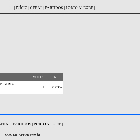
|
INÍCIO
|
GERAL
|
PARTIDOS
|
PORTO ALEGRE
|
VOTOS
%
M BERTA
1
0,03%
GERAL
|
PARTIDOS
|
PORTO ALEGRE
|
www.raulcarrion.com.br