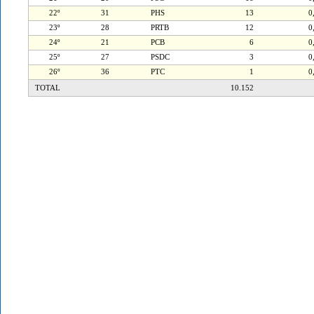
22º
31
PHS
13
0
23º
28
PRTB
12
0
24º
21
PCB
6
0
25º
27
PSDC
3
0
26º
36
PTC
1
0
TOTAL
10.152