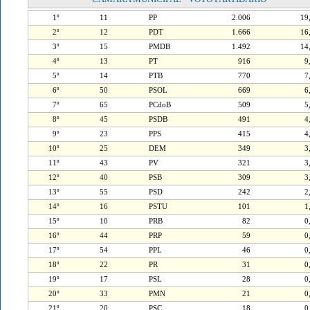
1º
11
PP
2.006
1
2º
12
PDT
1.666
1
3º
15
PMDB
1.492
1
4º
13
PT
916
9
5º
14
PTB
770
7
6º
50
PSOL
669
6
7º
65
PCdoB
509
5
8º
45
PSDB
491
4
9º
23
PPS
415
4
10º
25
DEM
349
3
11º
43
PV
321
3
12º
40
PSB
309
3
13º
55
PSD
242
2
14º
16
PSTU
101
1
15º
10
PRB
82
0
16º
44
PRP
59
0
17º
54
PPL
46
0
18º
22
PR
31
0
19º
17
PSL
28
0
20º
33
PMN
21
0
21º
20
PSC
18
0