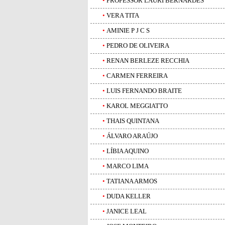
•
PROFESSOR LAURI BERNARDES
•
VERA TITA
•
AMINIE P J C S
•
PEDRO DE OLIVEIRA
•
RENAN BERLEZE RECCHIA
•
CARMEN FERREIRA
•
LUIS FERNANDO BRAITE
•
KAROL MEGGIATTO
•
THAIS QUINTANA
•
ÁLVARO ARAÚJO
•
LÍBIA AQUINO
•
MARCO LIMA
•
TATIANA ARMOS
•
DUDA KELLER
•
JANICE LEAL