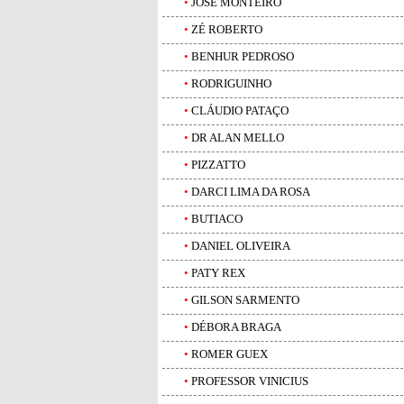
•
JOSE MONTEIRO
•
ZÉ ROBERTO
•
BENHUR PEDROSO
•
RODRIGUINHO
•
CLÁUDIO PATAÇO
•
DR ALAN MELLO
•
PIZZATTO
•
DARCI LIMA DA ROSA
•
BUTIACO
•
DANIEL OLIVEIRA
•
PATY REX
•
GILSON SARMENTO
•
DÉBORA BRAGA
•
ROMER GUEX
•
PROFESSOR VINICIUS