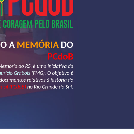
DO A
MEMÓRIA
DO
PCdoB
mória do RS, é uma iniciativa da
rício Grabois
(FMG). O objetivo é
 documentos relativos à história do
rasil (PCdoB)
no Rio Grande do Sul.