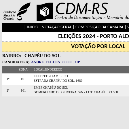
|
INÍCIO
|
VOTAÇÃO GERAL
|
COMPOSIÇÃO DA CÂMARA
|
ELEIÇÕES 2024 - PORTO AL
VOTAÇÃO POR LOCAL
BAIRRO:
CHAPÉU DO SOL
CANDIDATO(A):
ANDRE TELLES | 80000 | UP
ZONA
LOCAL/ENDEREÇO
EEEF PEDRO AMERICO
1º
161
ESTRADA CHAPÉU DO SOL, 1680
EMEF CHAPÉU DO SOL
2º
161
GOMERCINDO DE OLIVEIRA, S/N - LOT. CHAPÉU DO SOL