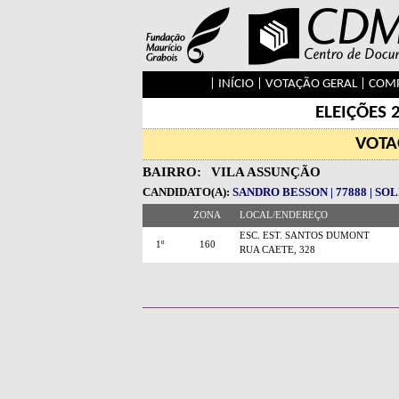
|
INÍCIO
|
VOTAÇÃO GERAL
|
COMP
ELEIÇÕES 
VOTA
BAIRRO:
VILA ASSUNÇÃO
CANDIDATO(A):
SANDRO BESSON | 77888 | S
ZONA
LOCAL/ENDEREÇO
ESC. EST. SANTOS DUMONT
1º
160
RUA CAETE, 328