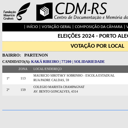
|
INÍCIO
|
VOTAÇÃO GERAL
|
COMPOSIÇÃO DA CÂMARA
|
ELEIÇÕES 2024 - PORTO AL
VOTAÇÃO POR LOCAL
BAIRRO:
PARTENON
CANDIDATO(A):
KAKÁ RIBEIRO | 77200 | SOLIDARIEDADE
ZONA
LOCAL/ENDEREÇO
MAURICIO SIROTSKY SOBRINHO - ESCOLA ESTADUAL
1º
113
RUA PADRE CALDAS, 59
COLEGIO MARISTA CHAMPAGNAT
2º
159
AV. BENTO GONCALVES, 4314