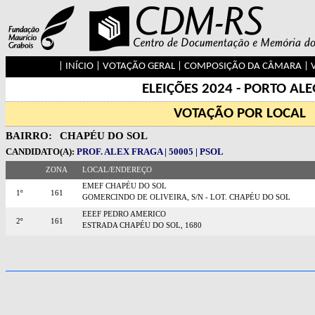
|
INÍCIO
|
VOTAÇÃO GERAL
|
COMPOSIÇÃO DA CÂMARA
|
ELEIÇÕES 2024 - PORTO AL
VOTAÇÃO POR LOCAL
BAIRRO:
CHAPÉU DO SOL
CANDIDATO(A):
PROF. ALEX FRAGA | 50005 | PSOL
ZONA
LOCAL/ENDEREÇO
EMEF CHAPÉU DO SOL
1º
161
GOMERCINDO DE OLIVEIRA, S/N - LOT. CHAPÉU DO SOL
EEEF PEDRO AMERICO
2º
161
ESTRADA CHAPÉU DO SOL, 1680