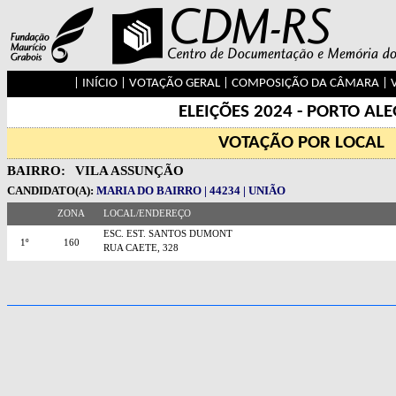
|
INÍCIO
|
VOTAÇÃO GERAL
|
COMPOSIÇÃO DA CÂMARA
|
ELEIÇÕES 2024 - PORTO AL
VOTAÇÃO POR LOCAL
BAIRRO:
VILA ASSUNÇÃO
CANDIDATO(A):
MARIA DO BAIRRO | 44234 | UNIÃO
ZONA
LOCAL/ENDEREÇO
ESC. EST. SANTOS DUMONT
1º
160
RUA CAETE, 328