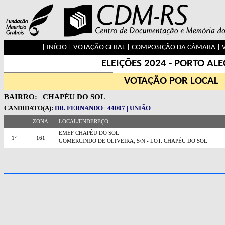
|
INÍCIO
|
VOTAÇÃO GERAL
|
COMPOSIÇÃO DA CÂMARA
|
ELEIÇÕES 2024 - PORTO AL
VOTAÇÃO POR LOCAL
BAIRRO:
CHAPÉU DO SOL
CANDIDATO(A):
DR. FERNANDO | 44007 | UNIÃO
ZONA
LOCAL/ENDEREÇO
EMEF CHAPÉU DO SOL
1º
161
GOMERCINDO DE OLIVEIRA, S/N - LOT. CHAPÉU DO SOL