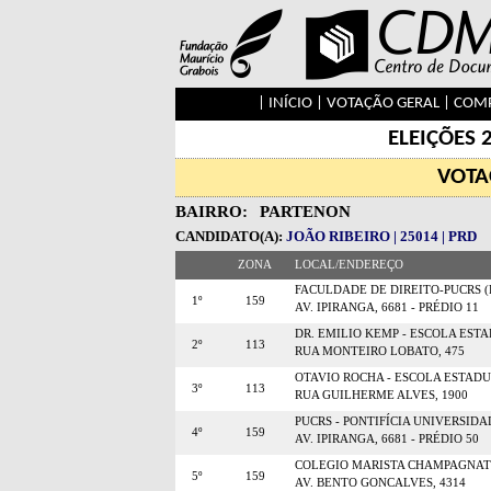
|
INÍCIO
|
VOTAÇÃO GERAL
|
COMP
ELEIÇÕES 
VOTA
BAIRRO:
PARTENON
CANDIDATO(A):
JOÃO RIBEIRO | 25014 | PRD
ZONA
LOCAL/ENDEREÇO
FACULDADE DE DIREITO-PUCRS (
1º
159
AV. IPIRANGA, 6681 - PRÉDIO 11
DR. EMILIO KEMP - ESCOLA EST
2º
113
RUA MONTEIRO LOBATO, 475
OTAVIO ROCHA - ESCOLA ESTAD
3º
113
RUA GUILHERME ALVES, 1900
PUCRS - PONTIFÍCIA UNIVERSIDA
4º
159
AV. IPIRANGA, 6681 - PRÉDIO 50
COLEGIO MARISTA CHAMPAGNAT
5º
159
AV. BENTO GONCALVES, 4314