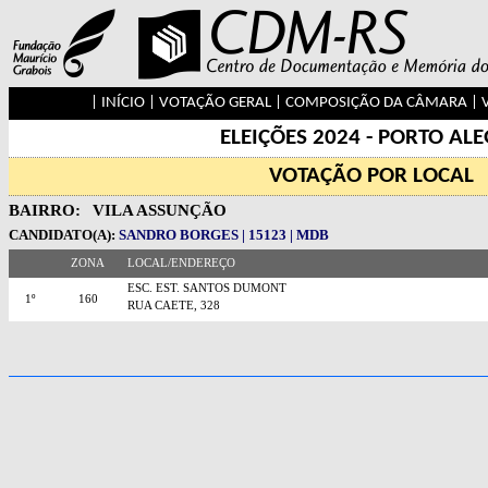
|
INÍCIO
|
VOTAÇÃO GERAL
|
COMPOSIÇÃO DA CÂMARA
|
ELEIÇÕES 2024 - PORTO AL
VOTAÇÃO POR LOCAL
BAIRRO:
VILA ASSUNÇÃO
CANDIDATO(A):
SANDRO BORGES | 15123 | MDB
ZONA
LOCAL/ENDEREÇO
ESC. EST. SANTOS DUMONT
1º
160
RUA CAETE, 328