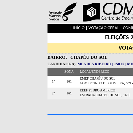
|
INÍCIO
|
VOTAÇÃO GERAL
|
COMP
ELEIÇÕES 
VOTA
BAIRRO:
CHAPÉU DO SOL
CANDIDATO(A):
MENDES RIBEIRO | 15015 | M
ZONA
LOCAL/ENDEREÇO
EMEF CHAPÉU DO SOL
1º
161
GOMERCINDO DE OLIVEIRA, S/N -
EEEF PEDRO AMERICO
2º
161
ESTRADA CHAPÉU DO SOL, 1680