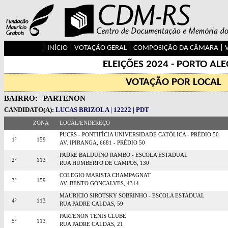
|
INÍCIO
|
VOTAÇÃO GERAL
|
COMPOSIÇÃO DA CÂMARA
|
ELEIÇÕES 2024 - PORTO AL
VOTAÇÃO POR LOCAL
BAIRRO:
PARTENON
CANDIDATO(A):
LUCAS BRIZOLA | 12222 | PDT
ZONA
LOCAL/ENDEREÇO
PUCRS - PONTIFÍCIA UNIVERSIDADE CATÓLICA - PRÉDIO 50
1º
159
AV. IPIRANGA, 6681 - PRÉDIO 50
PADRE BALDUINO RAMBO - ESCOLA ESTADUAL
2º
113
RUA HUMBERTO DE CAMPOS, 130
COLEGIO MARISTA CHAMPAGNAT
3º
159
AV. BENTO GONCALVES, 4314
MAURICIO SIROTSKY SOBRINHO - ESCOLA ESTADUAL
4º
113
RUA PADRE CALDAS, 59
PARTENON TENIS CLUBE
5º
113
RUA PADRE CALDAS, 21