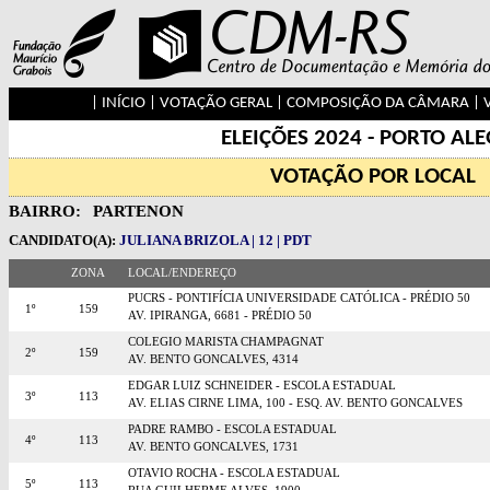
|
INÍCIO
|
VOTAÇÃO GERAL
|
COMPOSIÇÃO DA CÂMARA
|
ELEIÇÕES 2024 - PORTO AL
VOTAÇÃO POR LOCAL
BAIRRO:
PARTENON
CANDIDATO(A):
JULIANA BRIZOLA | 12 | PDT
ZONA
LOCAL/ENDEREÇO
PUCRS - PONTIFÍCIA UNIVERSIDADE CATÓLICA - PRÉDIO 50
1º
159
AV. IPIRANGA, 6681 - PRÉDIO 50
COLEGIO MARISTA CHAMPAGNAT
2º
159
AV. BENTO GONCALVES, 4314
EDGAR LUIZ SCHNEIDER - ESCOLA ESTADUAL
3º
113
AV. ELIAS CIRNE LIMA, 100 - ESQ. AV. BENTO GONCALVES
PADRE RAMBO - ESCOLA ESTADUAL
4º
113
AV. BENTO GONCALVES, 1731
OTAVIO ROCHA - ESCOLA ESTADUAL
5º
113