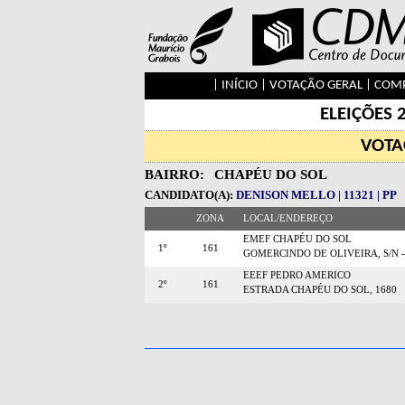
|
INÍCIO
|
VOTAÇÃO GERAL
|
COMP
ELEIÇÕES 
VOTA
BAIRRO:
CHAPÉU DO SOL
CANDIDATO(A):
DENISON MELLO | 11321 | PP
ZONA
LOCAL/ENDEREÇO
EMEF CHAPÉU DO SOL
1º
161
GOMERCINDO DE OLIVEIRA, S/N -
EEEF PEDRO AMERICO
2º
161
ESTRADA CHAPÉU DO SOL, 1680