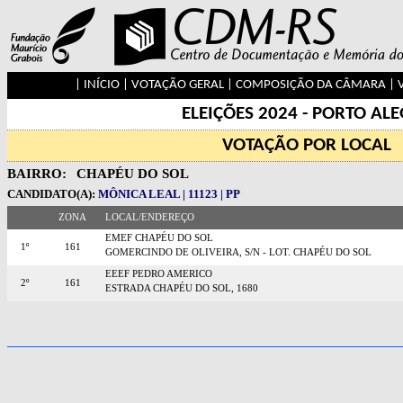
|
INÍCIO
|
VOTAÇÃO GERAL
|
COMPOSIÇÃO DA CÂMARA
|
ELEIÇÕES 2024 - PORTO AL
VOTAÇÃO POR LOCAL
BAIRRO:
CHAPÉU DO SOL
CANDIDATO(A):
MÔNICA LEAL | 11123 | PP
ZONA
LOCAL/ENDEREÇO
EMEF CHAPÉU DO SOL
1º
161
GOMERCINDO DE OLIVEIRA, S/N - LOT. CHAPÉU DO SOL
EEEF PEDRO AMERICO
2º
161
ESTRADA CHAPÉU DO SOL, 1680