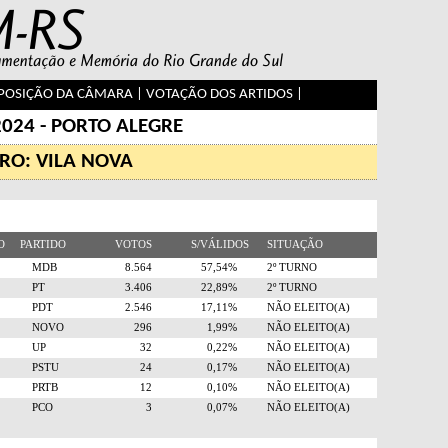
OSIÇÃO DA CÂMARA
|
VOTAÇÃO DOS ARTIDOS
|
2024 - PORTO ALEGRE
RO: VILA NOVA
RO
PARTIDO
VOTOS
S/VÁLIDOS
SITUAÇÃO
5
MDB
8.564
57,54%
2º TURNO
3
PT
3.406
22,89%
2º TURNO
2
PDT
2.546
17,11%
NÃO ELEITO(A)
0
NOVO
296
1,99%
NÃO ELEITO(A)
0
UP
32
0,22%
NÃO ELEITO(A)
6
PSTU
24
0,17%
NÃO ELEITO(A)
8
PRTB
12
0,10%
NÃO ELEITO(A)
9
PCO
3
0,07%
NÃO ELEITO(A)