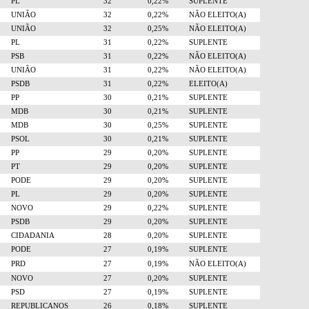
PL
32
0,22%
SUPLENTE
UNIÃO
32
0,22%
NÃO ELEITO(A)
UNIÃO
32
0,25%
NÃO ELEITO(A)
PL
31
0,22%
SUPLENTE
PSB
31
0,22%
NÃO ELEITO(A)
UNIÃO
31
0,22%
NÃO ELEITO(A)
PSDB
31
0,22%
ELEITO(A)
PP
30
0,21%
SUPLENTE
MDB
30
0,21%
SUPLENTE
MDB
30
0,25%
SUPLENTE
PSOL
30
0,21%
SUPLENTE
PP
29
0,20%
SUPLENTE
PT
29
0,20%
SUPLENTE
PODE
29
0,20%
SUPLENTE
PL
29
0,20%
SUPLENTE
NOVO
29
0,22%
SUPLENTE
PSDB
29
0,20%
SUPLENTE
CIDADANIA
28
0,20%
SUPLENTE
PODE
27
0,19%
SUPLENTE
PRD
27
0,19%
NÃO ELEITO(A)
NOVO
27
0,20%
SUPLENTE
PSD
27
0,19%
SUPLENTE
REPUBLICANOS
26
0,18%
SUPLENTE