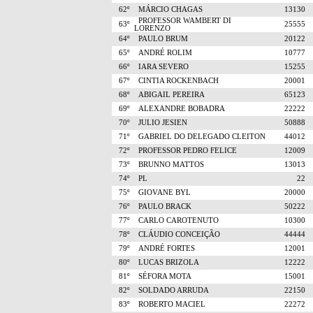
62º
MÁRCIO CHAGAS
13130
PROFESSOR WAMBERT DI
63º
25555
LORENZO
64º
PAULO BRUM
20122
65º
ANDRÉ ROLIM
10777
66º
IARA SEVERO
15255
67º
CINTIA ROCKENBACH
20001
68º
ABIGAIL PEREIRA
65123
69º
ALEXANDRE BOBADRA
22222
70º
JULIO JESIEN
50888
71º
GABRIEL DO DELEGADO CLEITON
44012
72º
PROFESSOR PEDRO FELICE
12009
73º
BRUNNO MATTOS
13013
74º
PL
22
75º
GIOVANE BYL
20000
76º
PAULO BRACK
50222
77º
CARLO CAROTENUTO
10300
78º
CLÁUDIO CONCEIÇÃO
44444
79º
ANDRÉ FORTES
12001
80º
LUCAS BRIZOLA
12222
81º
SÉFORA MOTA
15001
82º
SOLDADO ARRUDA
22150
83º
ROBERTO MACIEL
22272