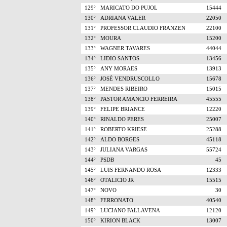
129º
MARICATO DO PUJOL
15444
130º
ADRIANA VALER
22050
131º
PROFESSOR CLAUDIO FRANZEN
22100
132º
MOURA
15200
133º
WAGNER TAVARES
44044
134º
LIDIO SANTOS
13456
135º
ANY MORAES
13913
136º
JOSÉ VENDRUSCOLLO
15678
137º
MENDES RIBEIRO
15015
138º
PASTOR AMANCIO FERREIRA
45555
139º
FELIPE BRIANCE
12220
140º
RINALDO PERES
25007
141º
ROBERTO KRIESE
25288
142º
ALDO BORGES
45118
143º
JULIANA VARGAS
55724
144º
PSDB
45
145º
LUIS FERNANDO ROSA
12333
146º
OTALICIO JR
15515
147º
NOVO
30
148º
FERRONATO
40540
149º
LUCIANO FALLAVENA
12120
150º
KIRION BLACK
13007