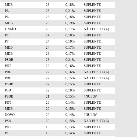
MDB
26
0,18%
SUPLENTE
PL
26
0,21%
SUPLENTE
PL
26
0,18%
SUPLENTE
MDB
25
0,19%
SUPLENTE
UNIÃO
25
0,17%
NÃO ELEITO(A)
PT
24
0,18%
SUPLENTE
PT
24
0,18%
SUPLENTE
MDB
24
0,17%
SUPLENTE
MDB
23
0,17%
SUPLENTE
PSDB
23
0,21%
SUPLENTE
PDT
22
0,16%
SUPLENTE
PRD
22
0,16%
NÃO ELEITO(A)
PRD
22
0,15%
NÃO ELEITO(A)
PSDB
22
0,15%
SUPLENTE
PSD
22
0,18%
SUPLENTE
PSDB
21
0,15%
#NULO#
PDT
20
0,14%
SUPLENTE
MDB
20
0,15%
SUPLENTE
NOVO
20
0,14%
#NULO#
PSB
20
0,15%
NÃO ELEITO(A)
PDT
19
0,13%
SUPLENTE
PT
19
0,14%
SUPLENTE