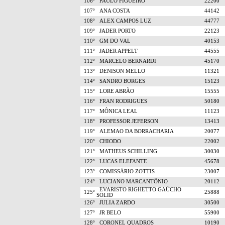
106º
PAULO FIGUEIRÓ
22200
107º
ANA COSTA
44142
108º
ALEX CAMPOS LUZ
44777
109º
JADER PORTO
22123
110º
GM DO VAL
40153
111º
JADER APPELT
44555
112º
MARCELO BERNARDI
45170
113º
DENISON MELLO
11321
114º
SANDRO BORGES
15123
115º
LORE ABRÃO
15555
116º
FRAN RODRIGUES
50180
117º
MÔNICA LEAL
11123
118º
PROFESSOR JEFERSON
13413
119º
ALEMAO DA BORRACHARIA
20077
120º
CHIODO
22002
121º
MATHEUS SCHILLING
30030
122º
LUCAS ELEFANTE
45678
123º
COMISSÁRIO ZOTTIS
23007
124º
LUCIANO MARCANTÔNIO
20112
EVARISTO RIGHETTO GAÚCHO
125º
25888
SOLID
126º
JULIA ZARDO
30500
127º
JR BELO
55900
128º
CORONEL QUADROS
10190