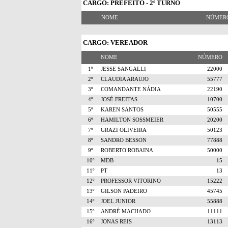
CARGO: PREFEITO - 2º TURNO
NOME
NÚME
CARGO: VEREADOR
NOME
NÚMERO
1º
JESSE SANGALLI
22000
2º
CLAUDIA ARAUJO
55777
3º
COMANDANTE NÁDIA
22190
4º
JOSÉ FREITAS
10700
5º
KAREN SANTOS
50555
6º
HAMILTON SOSSMEIER
20200
7º
GRAZI OLIVEIRA
50123
8º
SANDRO BESSON
77888
9º
ROBERTO ROBAINA
50000
10º
MDB
15
11º
PT
13
12º
PROFESSOR VITORINO
15222
13º
GILSON PADEIRO
45745
14º
JOEL JUNIOR
55888
15º
ANDRÉ MACHADO
11111
16º
JONAS REIS
13113