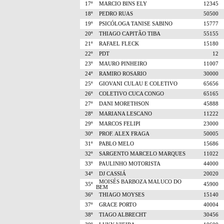
17º
MARCIO BINS ELY
12345
18º
PEDRO RUAS
50500
19º
PSICÓLOGA TANISE SABINO
15777
20º
THIAGO CAPITÃO TIBA
55155
21º
RAFAEL FLECK
15180
22º
PDT
12
23º
MAURO PINHEIRO
11007
24º
RAMIRO ROSARIO
30000
25º
GIOVANI CULAU E COLETIVO
65656
26º
COLETIVO CUCA CONGO
65165
27º
DANI MORETHSON
45888
28º
MARIANA LESCANO
11222
29º
MARCOS FELIPI
23000
30º
PROF. ALEX FRAGA
50005
31º
PABLO MELO
15686
32º
SARGENTO MARCELO MARQUES
11022
33º
PAULINHO MOTORISTA
44000
34º
DJ CASSIÁ
20020
MOISÉS BARBOZA MALUCO DO
35º
45900
BEM
36º
THIAGO MOYSES
15140
37º
GRACE PORTO
40004
38º
TIAGO ALBRECHT
30456