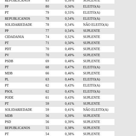
REPUBLICANOS
85
0,59%
SUPLENTE
PP
80
0,56%
ELEITO(A)
PT
79
0,55%
ELEITO(A)
REPUBLICANOS
78
0,54%
ELEITO(A)
SOLIDARIEDADE
78
0,54%
NÃO ELEITO(A)
PP
77
0,54%
SUPLENTE
CIDADANIA
74
0,52%
SUPLENTE
PT
71
0,50%
SUPLENTE
PDT
70
0,49%
SUPLENTE
PV
70
0,49%
SUPLENTE
PSDB
69
0,48%
SUPLENTE
PT
68
0,47%
ELEITO(A)
MDB
66
0,46%
SUPLENTE
PL
63
0,44%
ELEITO(A)
PT
62
0,43%
ELEITO(A)
PSOL
62
0,43%
ELEITO(A)
PODE
61
0,43%
SUPLENTE
PT
59
0,41%
SUPLENTE
SOLIDARIEDADE
59
0,41%
NÃO ELEITO(A)
MDB
56
0,39%
SUPLENTE
PSD
56
0,39%
SUPLENTE
REPUBLICANOS
55
0,38%
SUPLENTE
PT
54
0,38%
SUPLENTE