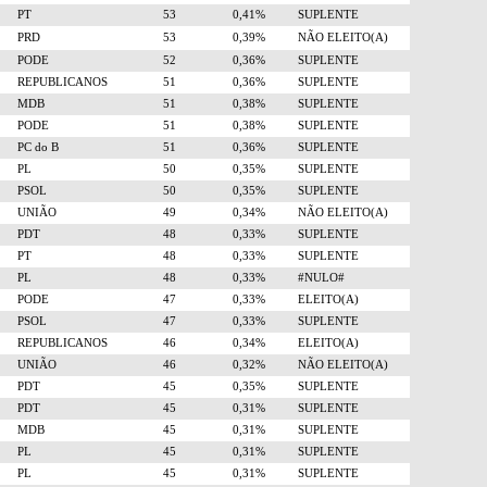
PT
53
0,41%
SUPLENTE
PRD
53
0,39%
NÃO ELEITO(A)
PODE
52
0,36%
SUPLENTE
REPUBLICANOS
51
0,36%
SUPLENTE
MDB
51
0,38%
SUPLENTE
PODE
51
0,38%
SUPLENTE
PC do B
51
0,36%
SUPLENTE
PL
50
0,35%
SUPLENTE
PSOL
50
0,35%
SUPLENTE
UNIÃO
49
0,34%
NÃO ELEITO(A)
PDT
48
0,33%
SUPLENTE
PT
48
0,33%
SUPLENTE
PL
48
0,33%
#NULO#
PODE
47
0,33%
ELEITO(A)
PSOL
47
0,33%
SUPLENTE
REPUBLICANOS
46
0,34%
ELEITO(A)
UNIÃO
46
0,32%
NÃO ELEITO(A)
PDT
45
0,35%
SUPLENTE
PDT
45
0,31%
SUPLENTE
MDB
45
0,31%
SUPLENTE
PL
45
0,31%
SUPLENTE
PL
45
0,31%
SUPLENTE