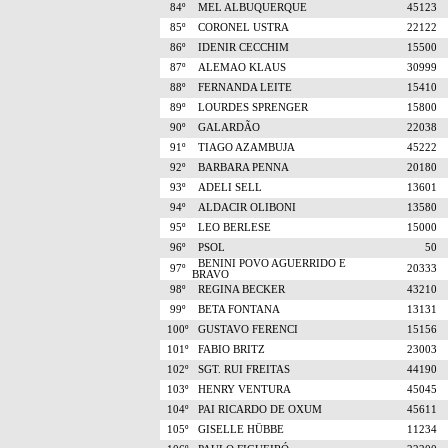
84º
MEL ALBUQUERQUE
45123
85º
CORONEL USTRA
22122
86º
IDENIR CECCHIM
15500
87º
ALEMAO KLAUS
30999
88º
FERNANDA LEITE
15410
89º
LOURDES SPRENGER
15800
90º
GALARDÃO
22038
91º
TIAGO AZAMBUJA
45222
92º
BARBARA PENNA
20180
93º
ADELI SELL
13601
94º
ALDACIR OLIBONI
13580
95º
LEO BERLESE
15000
96º
PSOL
50
BENINI POVO AGUERRIDO E
97º
20333
BRAVO
98º
REGINA BECKER
43210
99º
BETA FONTANA
13131
100º
GUSTAVO FERENCI
15156
101º
FABIO BRITZ
23003
102º
SGT. RUI FREITAS
44190
103º
HENRY VENTURA
45045
104º
PAI RICARDO DE OXUM
45611
105º
GISELLE HÜBBE
11234