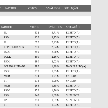
RO
PARTIDO
VOTOS
S/VÁLIDOS
SITUAÇÃO
PARTIDO
VOTOS
S/VÁLIDOS
SITUAÇÃO
PL
532
3,71%
ELEITO(A)
PSD
423
2,95%
ELEITO(A)
PL
392
2,73%
ELEITO(A)
REPUBLICANOS
379
2,64%
ELEITO(A)
PSOL
359
2,50%
ELEITO(A)
PODE
309
2,16%
ELEITO(A)
PSOL
290
2,02%
ELEITO(A)
SOLIDARIEDADE
285
1,99%
NÃO ELEITO(A)
PSOL
279
1,95%
ELEITO(A)
MDB
274
1,91%
#NULO#
PT
272
1,90%
#NULO#
MDB
265
1,85%
ELEITO(A)
PSDB
253
1,76%
ELEITO(A)
PSD
242
1,69%
SUPLENTE
PP
239
1,67%
SUPLENTE
PT
219
1,53%
ELEITO(A)