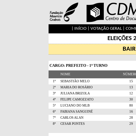
|
INÍCIO
|
VOTAÇÃO GERAL
|
COMP
ELEIÇÕES 
BAIR
CARGO: PREFEITO - 1º TURNO
NOME
NÚME
1º
SEBASTIÃO MELO
1
2º
MARIA DO ROSÁRIO
1
3º
JULIANA BRIZOLA
1
4º
FELIPE CAMOZZATO
3
5º
LUCIANO DO MLB
8
6º
FABIANA SANGUINÉ
1
7º
CARLOS ALAN
2
8º
CESAR PONTES
2