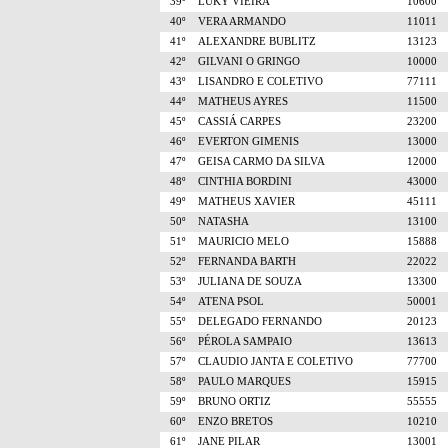
39º
LUKY VIEIRA
10600
40º
VERA ARMANDO
11011
41º
ALEXANDRE BUBLITZ
13123
42º
GILVANI O GRINGO
10000
43º
LISANDRO E COLETIVO
77111
44º
MATHEUS AYRES
11500
45º
CASSIÁ CARPES
23200
46º
EVERTON GIMENIS
13000
47º
GEISA CARMO DA SILVA
12000
48º
CINTHIA BORDINI
43000
49º
MATHEUS XAVIER
45111
50º
NATASHA
13100
51º
MAURICIO MELO
15888
52º
FERNANDA BARTH
22022
53º
JULIANA DE SOUZA
13300
54º
ATENA PSOL
50001
55º
DELEGADO FERNANDO
20123
56º
PÉROLA SAMPAIO
13613
57º
CLAUDIO JANTA E COLETIVO
77700
58º
PAULO MARQUES
15915
59º
BRUNO ORTIZ
55555
60º
ENZO BRETOS
10210
61º
JANE PILAR
13001