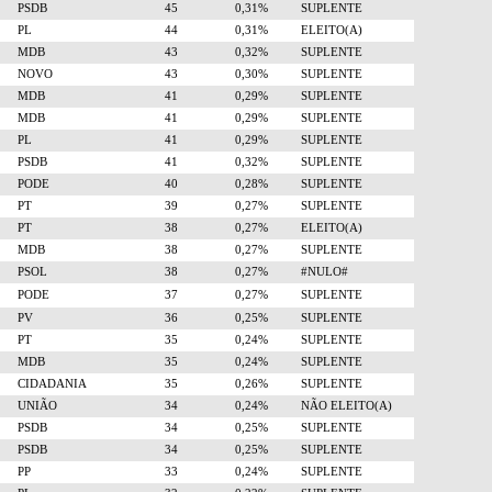
PSDB
45
0,31%
SUPLENTE
PL
44
0,31%
ELEITO(A)
MDB
43
0,32%
SUPLENTE
NOVO
43
0,30%
SUPLENTE
MDB
41
0,29%
SUPLENTE
MDB
41
0,29%
SUPLENTE
PL
41
0,29%
SUPLENTE
PSDB
41
0,32%
SUPLENTE
PODE
40
0,28%
SUPLENTE
PT
39
0,27%
SUPLENTE
PT
38
0,27%
ELEITO(A)
MDB
38
0,27%
SUPLENTE
PSOL
38
0,27%
#NULO#
PODE
37
0,27%
SUPLENTE
PV
36
0,25%
SUPLENTE
PT
35
0,24%
SUPLENTE
MDB
35
0,24%
SUPLENTE
CIDADANIA
35
0,26%
SUPLENTE
UNIÃO
34
0,24%
NÃO ELEITO(A)
PSDB
34
0,25%
SUPLENTE
PSDB
34
0,25%
SUPLENTE
PP
33
0,24%
SUPLENTE