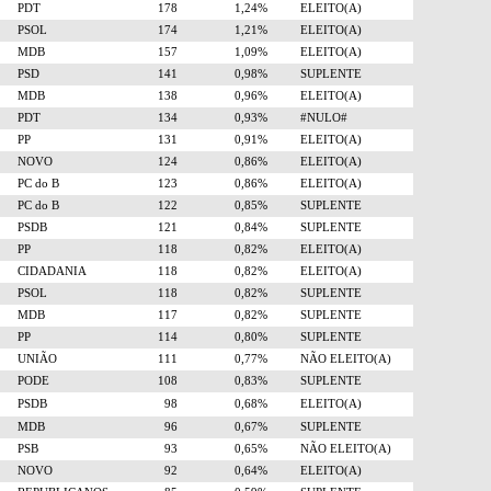
PDT
178
1,24%
ELEITO(A)
PSOL
174
1,21%
ELEITO(A)
MDB
157
1,09%
ELEITO(A)
PSD
141
0,98%
SUPLENTE
MDB
138
0,96%
ELEITO(A)
PDT
134
0,93%
#NULO#
PP
131
0,91%
ELEITO(A)
NOVO
124
0,86%
ELEITO(A)
PC do B
123
0,86%
ELEITO(A)
PC do B
122
0,85%
SUPLENTE
PSDB
121
0,84%
SUPLENTE
PP
118
0,82%
ELEITO(A)
CIDADANIA
118
0,82%
ELEITO(A)
PSOL
118
0,82%
SUPLENTE
MDB
117
0,82%
SUPLENTE
PP
114
0,80%
SUPLENTE
UNIÃO
111
0,77%
NÃO ELEITO(A)
PODE
108
0,83%
SUPLENTE
PSDB
98
0,68%
ELEITO(A)
MDB
96
0,67%
SUPLENTE
PSB
93
0,65%
NÃO ELEITO(A)
NOVO
92
0,64%
ELEITO(A)