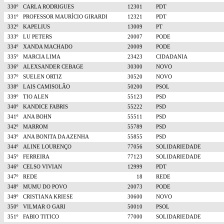
330º
CARLA RODRIGUES
12301
PDT
331º
PROFESSOR MAURÍCIO GIRARDI
12321
PDT
332º
KAPELIUS
13009
PT
333º
LU PETERS
20007
PODE
334º
XANDA MACHADO
20009
PODE
335º
MARCIA LIMA
23423
CIDADANIA
336º
ALEXSANDER CEBAGE
30300
NOVO
337º
SUELEN ORTIZ
30520
NOVO
338º
LAIS CAMISOLÃO
50200
PSOL
339º
TIO ALEN
55123
PSD
340º
KANDICE FABRIS
55222
PSD
341º
ANA BOHN
55511
PSD
342º
MARROM
55789
PSD
343º
ANA BONITA DA AZENHA
55855
PSD
344º
ALINE LOURENÇO
77056
SOLIDARIEDADE
345º
FERREIRA
77123
SOLIDARIEDADE
346º
CELSO VIVIAN
12999
PDT
347º
REDE
18
REDE
348º
MUMU DO POVO
20073
PODE
349º
CRISTIANA KRIESE
30600
NOVO
350º
VILMAR O GARI
50010
PSOL
351º
FABIO TITICO
77000
SOLIDARIEDADE