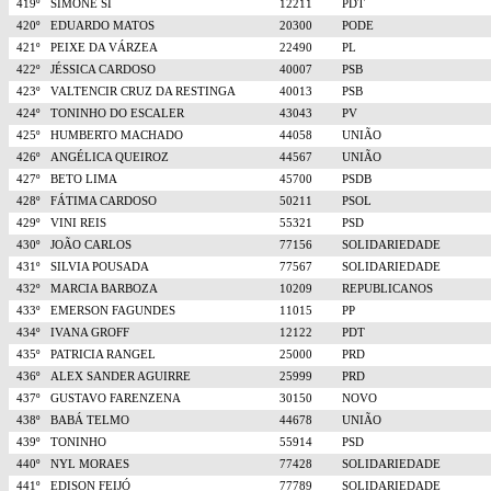
419º
SIMONE SI
12211
PDT
420º
EDUARDO MATOS
20300
PODE
421º
PEIXE DA VÁRZEA
22490
PL
422º
JÉSSICA CARDOSO
40007
PSB
423º
VALTENCIR CRUZ DA RESTINGA
40013
PSB
424º
TONINHO DO ESCALER
43043
PV
425º
HUMBERTO MACHADO
44058
UNIÃO
426º
ANGÉLICA QUEIROZ
44567
UNIÃO
427º
BETO LIMA
45700
PSDB
428º
FÁTIMA CARDOSO
50211
PSOL
429º
VINI REIS
55321
PSD
430º
JOÃO CARLOS
77156
SOLIDARIEDADE
431º
SILVIA POUSADA
77567
SOLIDARIEDADE
432º
MARCIA BARBOZA
10209
REPUBLICANOS
433º
EMERSON FAGUNDES
11015
PP
434º
IVANA GROFF
12122
PDT
435º
PATRICIA RANGEL
25000
PRD
436º
ALEX SANDER AGUIRRE
25999
PRD
437º
GUSTAVO FARENZENA
30150
NOVO
438º
BABÁ TELMO
44678
UNIÃO
439º
TONINHO
55914
PSD
440º
NYL MORAES
77428
SOLIDARIEDADE
441º
EDISON FEIJÓ
77789
SOLIDARIEDADE