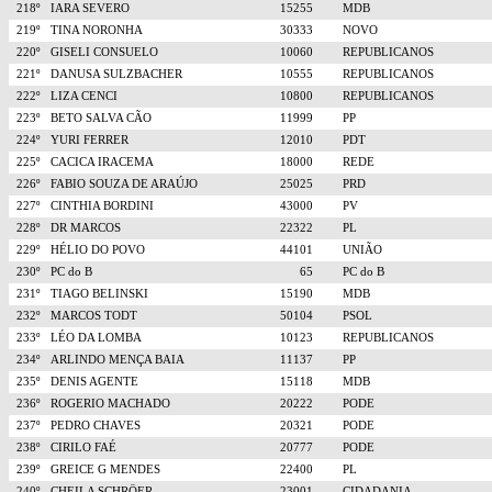
218º
IARA SEVERO
15255
MDB
219º
TINA NORONHA
30333
NOVO
220º
GISELI CONSUELO
10060
REPUBLICANOS
221º
DANUSA SULZBACHER
10555
REPUBLICANOS
222º
LIZA CENCI
10800
REPUBLICANOS
223º
BETO SALVA CÃO
11999
PP
224º
YURI FERRER
12010
PDT
225º
CACICA IRACEMA
18000
REDE
226º
FABIO SOUZA DE ARAÚJO
25025
PRD
227º
CINTHIA BORDINI
43000
PV
228º
DR MARCOS
22322
PL
229º
HÉLIO DO POVO
44101
UNIÃO
230º
PC do B
65
PC do B
231º
TIAGO BELINSKI
15190
MDB
232º
MARCOS TODT
50104
PSOL
233º
LÉO DA LOMBA
10123
REPUBLICANOS
234º
ARLINDO MENÇA BAIA
11137
PP
235º
DENIS AGENTE
15118
MDB
236º
ROGERIO MACHADO
20222
PODE
237º
PEDRO CHAVES
20321
PODE
238º
CIRILO FAÉ
20777
PODE
239º
GREICE G MENDES
22400
PL
240º
CHEILA SCHRÖER
23001
CIDADANIA