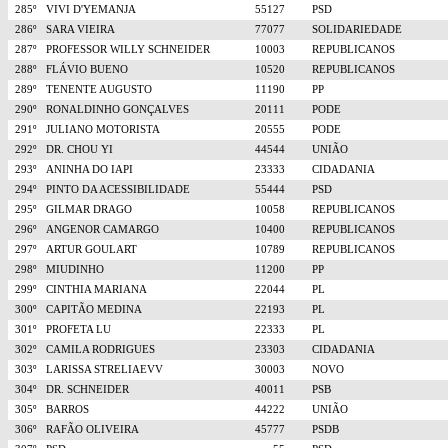
285º
VIVI D'YEMANJA
55127
PSD
286º
SARA VIEIRA
77077
SOLIDARIEDADE
287º
PROFESSOR WILLY SCHNEIDER
10003
REPUBLICANOS
288º
FLÁVIO BUENO
10520
REPUBLICANOS
289º
TENENTE AUGUSTO
11190
PP
290º
RONALDINHO GONÇALVES
20111
PODE
291º
JULIANO MOTORISTA
20555
PODE
292º
DR. CHOU YI
44544
UNIÃO
293º
ANINHA DO IAPI
23333
CIDADANIA
294º
PINTO DA ACESSIBILIDADE
55444
PSD
295º
GILMAR DRAGO
10058
REPUBLICANOS
296º
ANGENOR CAMARGO
10400
REPUBLICANOS
297º
ARTUR GOULART
10789
REPUBLICANOS
298º
MIUDINHO
11200
PP
299º
CINTHIA MARIANA
22044
PL
300º
CAPITÃO MEDINA
22193
PL
301º
PROFETA LU
22333
PL
302º
CAMILA RODRIGUES
23303
CIDADANIA
303º
LARISSA STRELIAEVV
30003
NOVO
304º
DR. SCHNEIDER
40011
PSB
305º
BARROS
44222
UNIÃO
306º
RAFÃO OLIVEIRA
45777
PSDB