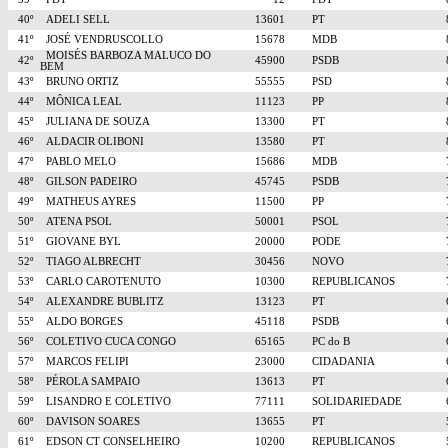
40º
ADELI SELL
13601
PT
41º
JOSÉ VENDRUSCOLLO
15678
MDB
MOISÉS BARBOZA MALUCO DO
42º
45900
PSDB
BEM
43º
BRUNO ORTIZ
55555
PSD
44º
MÔNICA LEAL
11123
PP
45º
JULIANA DE SOUZA
13300
PT
46º
ALDACIR OLIBONI
13580
PT
47º
PABLO MELO
15686
MDB
48º
GILSON PADEIRO
45745
PSDB
49º
MATHEUS AYRES
11500
PP
50º
ATENA PSOL
50001
PSOL
51º
GIOVANE BYL
20000
PODE
52º
TIAGO ALBRECHT
30456
NOVO
53º
CARLO CAROTENUTO
10300
REPUBLICANOS
54º
ALEXANDRE BUBLITZ
13123
PT
55º
ALDO BORGES
45118
PSDB
56º
COLETIVO CUCA CONGO
65165
PC do B
57º
MARCOS FELIPI
23000
CIDADANIA
58º
PÉROLA SAMPAIO
13613
PT
59º
LISANDRO E COLETIVO
77111
SOLIDARIEDADE
60º
DAVISON SOARES
13655
PT
61º
EDSON CT CONSELHEIRO
10200
REPUBLICANOS