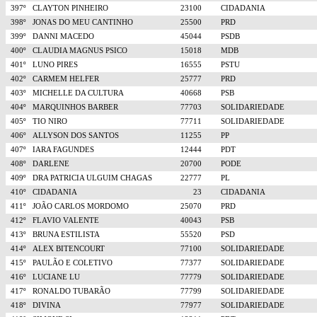
397º
CLAYTON PINHEIRO
23100
CIDADANIA
398º
JONAS DO MEU CANTINHO
25500
PRD
399º
DANNI MACEDO
45044
PSDB
400º
CLAUDIA MAGNUS PSICO
15018
MDB
401º
LUNO PIRES
16555
PSTU
402º
CARMEM HELFER
25777
PRD
403º
MICHELLE DA CULTURA
40668
PSB
404º
MARQUINHOS BARBER
77703
SOLIDARIEDADE
405º
TIO NIRO
77711
SOLIDARIEDADE
406º
ALLYSON DOS SANTOS
11255
PP
407º
IARA FAGUNDES
12444
PDT
408º
DARLENE
20700
PODE
409º
DRA PATRICIA ULGUIM CHAGAS
22777
PL
410º
CIDADANIA
23
CIDADANIA
411º
JOÃO CARLOS MORDOMO
25070
PRD
412º
FLAVIO VALENTE
40043
PSB
413º
BRUNA ESTILISTA
55520
PSD
414º
ALEX BITENCOURT
77100
SOLIDARIEDADE
415º
PAULÃO E COLETIVO
77377
SOLIDARIEDADE
416º
LUCIANE LU
77779
SOLIDARIEDADE
417º
RONALDO TUBARÃO
77799
SOLIDARIEDADE
418º
DIVINA
77977
SOLIDARIEDADE