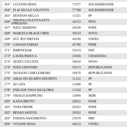
263º
LUCIANO ROSA
77477
SOLIDARIEDADE
264º
FLAI SILVA E COLETIVO
77788
SOLIDARIEDADE
265º
DENISON MELLO
11321
PP
NIKAYA COLETIVA ANTI-
266º
16123
PSTU
OPRESSÃO
267º
RAUL MARTINS
20109
PODE
268º
MARCELO BLACK UBER
30123
NOVO
269º
SGT. RUI FREITAS
44190
UNIÃO
270º
CANAAN FARIAS
45786
PSDB
271º
BARTOCHAK
55333
PSD
272º
LAURA PADULA
23456
CIDADANIA
273º
XEXEU CICLISTA
30010
NOVO
274º
JOÃO CHAVEIRO
10113
REPUBLICANOS
275º
JACKSON CABELEIREIRO
10470
REPUBLICANOS
276º
ARLEI DO QUARTO DISTRITO
11122
PP
277º
DJ CATA
11400
PP
278º
ENILSON TOCO DA GLÓRIA
11550
PP
279º
THIAGO KNIPPLING
15999
MDB
280º
KATIA BRITTO
20022
PODE
281º
VERA FREIRE
20163
PODE
282º
RENAN SANTOS
20202
PODE
283º
ENEIDA NASCIMENTO
25678
PRD
284º
VIVIANE ROSA
44123
UNIÃO