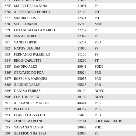
375º
MARCO DELLA NINA
11091
PP
376º
ALESSANDRO BONECA
12100
PDT
377º
SANDRO REIS
12521
PDT
378º
SUCI SARANDI
15715
MDB
379º
LISIANE MAIA CAMARGO
22252
PL
380º
SENSEI MORAES
22369
PL
381º
VANDO LIPERT
55234
PSD
382º
NATHY ULGUIM
11000
PP
383º
FERNANDO PALMEIRO
11133
PP
384º
REGIS CARLETTI
13285
PT
385º
SANDRO ALEX
20041
PODE
386º
GERVASIO DO POA
25024
PRD
387º
ROSELMA MARQUES
25055
PRD
388º
JULINHO VALLY
25525
PRD
389º
DANIXA FERRAZ
30130
NOVO
390º
CLEITON FELIX
30192
NOVO
391º
ALEXANDRE MATTOS
40444
PSB
392º
PAI CHICO
40777
PSB
393º
FLAVIO CARVALHO
55078
PSD
394º
JANETE MARIANO
77161
SOLIDARIEDADE
395º
YASSANAN COSTA
20062
PODE
396º
JEFFERSON BATISTA
22007
PL