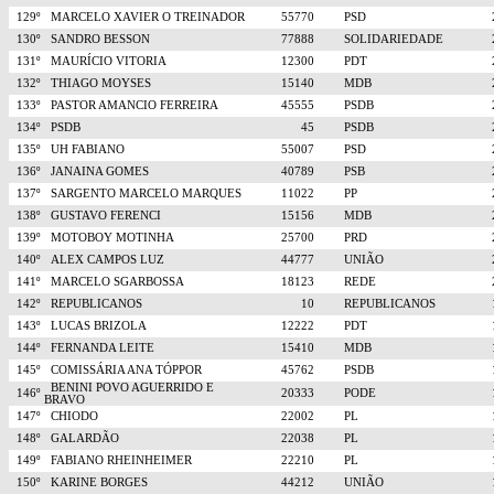
129º
MARCELO XAVIER O TREINADOR
55770
PSD
130º
SANDRO BESSON
77888
SOLIDARIEDADE
131º
MAURÍCIO VITORIA
12300
PDT
132º
THIAGO MOYSES
15140
MDB
133º
PASTOR AMANCIO FERREIRA
45555
PSDB
134º
PSDB
45
PSDB
135º
UH FABIANO
55007
PSD
136º
JANAINA GOMES
40789
PSB
137º
SARGENTO MARCELO MARQUES
11022
PP
138º
GUSTAVO FERENCI
15156
MDB
139º
MOTOBOY MOTINHA
25700
PRD
140º
ALEX CAMPOS LUZ
44777
UNIÃO
141º
MARCELO SGARBOSSA
18123
REDE
142º
REPUBLICANOS
10
REPUBLICANOS
143º
LUCAS BRIZOLA
12222
PDT
144º
FERNANDA LEITE
15410
MDB
145º
COMISSÁRIA ANA TÓPPOR
45762
PSDB
BENINI POVO AGUERRIDO E
146º
20333
PODE
BRAVO
147º
CHIODO
22002
PL
148º
GALARDÃO
22038
PL
149º
FABIANO RHEINHEIMER
22210
PL
150º
KARINE BORGES
44212
UNIÃO