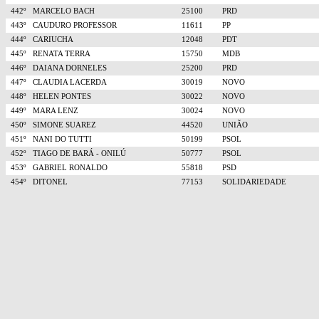
442º
MARCELO BACH
25100
PRD
443º
CAUDURO PROFESSOR
11611
PP
444º
CARIUCHA
12048
PDT
445º
RENATA TERRA
15750
MDB
446º
DAIANA DORNELES
25200
PRD
447º
CLAUDIA LACERDA
30019
NOVO
448º
HELEN PONTES
30022
NOVO
449º
MARA LENZ
30024
NOVO
450º
SIMONE SUAREZ
44520
UNIÃO
451º
NANI DO TUTTI
50199
PSOL
452º
TIAGO DE BARÁ - ONILÚ
50777
PSOL
453º
GABRIEL RONALDO
55818
PSD
454º
DITONEL
77153
SOLIDARIEDADE