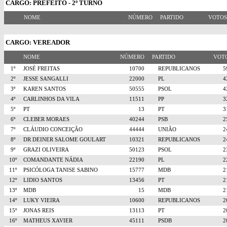
CARGO: PREFEITO - 2º TURNO
NOME
NÚMERO
PARTIDO
VOTO
CARGO: VEREADOR
NOME
NÚMERO
PARTIDO
VO
1º
JOSÉ FREITAS
10700
REPUBLICANOS
2º
JESSE SANGALLI
22000
PL
3º
KAREN SANTOS
50555
PSOL
4º
CARLINHOS DA VILA
11511
PP
5º
PT
13
PT
6º
CLEBER MORAES
40244
PSB
7º
CLÁUDIO CONCEIÇÃO
44444
UNIÃO
8º
DR DEINER SALOME GOULART
10321
REPUBLICANOS
9º
GRAZI OLIVEIRA
50123
PSOL
10º
COMANDANTE NÁDIA
22190
PL
11º
PSICÓLOGA TANISE SABINO
15777
MDB
12º
LIDIO SANTOS
13456
PT
13º
MDB
15
MDB
14º
LUKY VIEIRA
10600
REPUBLICANOS
15º
JONAS REIS
13113
PT
16º
MATHEUS XAVIER
45111
PSDB