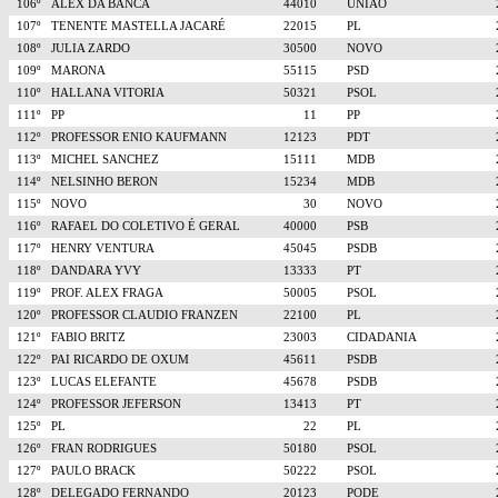
106º
ALEX DA BANCA
44010
UNIÃO
107º
TENENTE MASTELLA JACARÉ
22015
PL
108º
JULIA ZARDO
30500
NOVO
109º
MARONA
55115
PSD
110º
HALLANA VITORIA
50321
PSOL
111º
PP
11
PP
112º
PROFESSOR ENIO KAUFMANN
12123
PDT
113º
MICHEL SANCHEZ
15111
MDB
114º
NELSINHO BERON
15234
MDB
115º
NOVO
30
NOVO
116º
RAFAEL DO COLETIVO É GERAL
40000
PSB
117º
HENRY VENTURA
45045
PSDB
118º
DANDARA YVY
13333
PT
119º
PROF. ALEX FRAGA
50005
PSOL
120º
PROFESSOR CLAUDIO FRANZEN
22100
PL
121º
FABIO BRITZ
23003
CIDADANIA
122º
PAI RICARDO DE OXUM
45611
PSDB
123º
LUCAS ELEFANTE
45678
PSDB
124º
PROFESSOR JEFERSON
13413
PT
125º
PL
22
PL
126º
FRAN RODRIGUES
50180
PSOL
127º
PAULO BRACK
50222
PSOL
128º
DELEGADO FERNANDO
20123
PODE