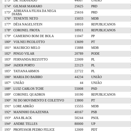
173º
DR. FERNANDO
44007
UNIÃO
174º
GILMAR MAMARO
25625
PRD
ADRIANA A FILHA DA NEGA
175º
25616
PRD
DIABA
176º
TENENTE NETO
15033
MDB
177º
DÉIA NAGELSTEIN
10010
REPUBLICANOS
178º
CORONEL FROTA
10911
REPUBLICANOS
179º
CAMERINO BOM DE BOLA
11047
PP
180º
VOLNEI PICOLOTTO
13699
PT
181º
MAURICIO MELO
15888
MDB
182º
PINGO VILAR
20789
PODE
183º
FERNANDA BIZZOTTO
22009
PL
184º
JADER PORTO
22123
PL
185º
TATIANA ARMOS
22722
PL
186º
MARIA DO BAIRRO
44234
UNIÃO
187º
UNIÃO
44
UNIÃO
188º
LUIZ CARLOS TCHE
55008
PSD
189º
CORONEL QUADROS
10190
REPUBLICANOS
190º
NI DO MOVIMENTO E COLETIVO
13800
PT
191º
LORE ABRÃO
15555
MDB
192º
MANINHO DA AZENHA
40167
PSB
193º
ANA BLACK
50244
PSOL
194º
ANDRE TELLES
80000
UP
195º
PROFESSOR PEDRO FELICE
12009
PDT