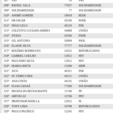
307º
PSD
55
PSD
308º
RAFAEL SALA
77057
SOLIDARIEDADE
309º
SOLIDARIEDADE
77
SOLIDARIEDADE
310º
ANDRÉ GOMIDE
18018
REDE
311º
DR OSCAR
20100
PODE
312º
NEGO LELO
40120
PSB
313º
COLETIVO LUCIANO AMMES
44888
UNIÃO
314º
NYAYA
45500
PSDB
315º
GIL ANTUNES
50999
PSOL
316º
ELAINE SILVA
77777
SOLIDARIEDADE
317º
ROGÉRIO RODRIGUES
10222
REPUBLICANOS
318º
GABRIEL COELHO
12012
PDT
319º
PAULINHO SILVA
12612
PDT
320º
MARIA ODETE
15300
MDB
321º
ZICO
40321
PSB
322º
DJ. FÁBIO LIMA
44111
UNIÃO
323º
ANA COSTA
44142
UNIÃO
324º
ELIAS CANAÃ
77500
SOLIDARIEDADE
325º
REGINA DO RESTAURANTE
11760
PP
326º
ARTUR LIZ
12700
PDT
327º
PROFESSOR PADILLA
22922
PL
328º
TONY LIMA
10788
REPUBLICANOS
329º
PAULO PACHECO
12245
PDT