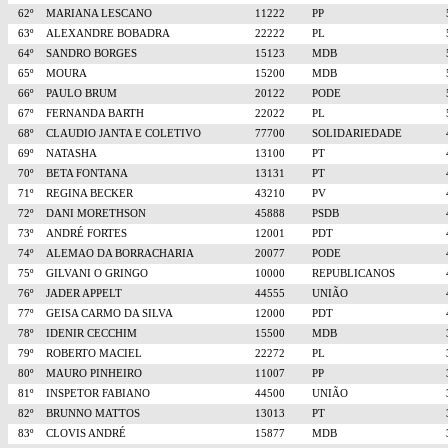
62º
MARIANA LESCANO
11222
PP
63º
ALEXANDRE BOBADRA
22222
PL
64º
SANDRO BORGES
15123
MDB
65º
MOURA
15200
MDB
66º
PAULO BRUM
20122
PODE
67º
FERNANDA BARTH
22022
PL
68º
CLAUDIO JANTA E COLETIVO
77700
SOLIDARIEDADE
69º
NATASHA
13100
PT
70º
BETA FONTANA
13131
PT
71º
REGINA BECKER
43210
PV
72º
DANI MORETHSON
45888
PSDB
73º
ANDRÉ FORTES
12001
PDT
74º
ALEMAO DA BORRACHARIA
20077
PODE
75º
GILVANI O GRINGO
10000
REPUBLICANOS
76º
JADER APPELT
44555
UNIÃO
77º
GEISA CARMO DA SILVA
12000
PDT
78º
IDENIR CECCHIM
15500
MDB
79º
ROBERTO MACIEL
22272
PL
80º
MAURO PINHEIRO
11007
PP
81º
INSPETOR FABIANO
44500
UNIÃO
82º
BRUNNO MATTOS
13013
PT
83º
CLOVIS ANDRÉ
15877
MDB