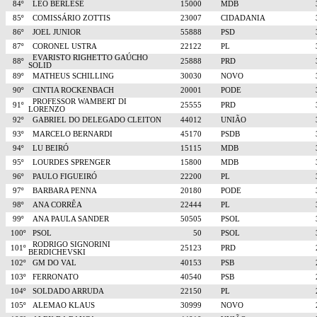
84º
LEO BERLESE
15000
MDB
85º
COMISSÁRIO ZOTTIS
23007
CIDADANIA
86º
JOEL JUNIOR
55888
PSD
87º
CORONEL USTRA
22122
PL
EVARISTO RIGHETTO GAÚCHO
88º
25888
PRD
SOLID
89º
MATHEUS SCHILLING
30030
NOVO
90º
CINTIA ROCKENBACH
20001
PODE
PROFESSOR WAMBERT DI
91º
25555
PRD
LORENZO
92º
GABRIEL DO DELEGADO CLEITON
44012
UNIÃO
93º
MARCELO BERNARDI
45170
PSDB
94º
LU BEIRÓ
15115
MDB
95º
LOURDES SPRENGER
15800
MDB
96º
PAULO FIGUEIRÓ
22200
PL
97º
BARBARA PENNA
20180
PODE
98º
ANA CORRÊA
22444
PL
99º
ANA PAULA SANDER
50505
PSOL
100º
PSOL
50
PSOL
RODRIGO SIGNORINI
101º
25123
PRD
BERDICHEVSKI
102º
GM DO VAL
40153
PSB
103º
FERRONATO
40540
PSB
104º
SOLDADO ARRUDA
22150
PL
105º
ALEMAO KLAUS
30999
NOVO