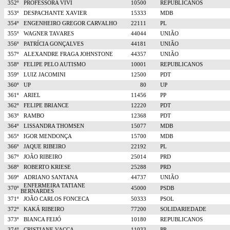
352º
PROFESSORA VIVI
10500
REPUBLICANOS
353º
DESPACHANTE XAVIER
15333
MDB
354º
ENGENHEIRO GREGOR CARVALHO
22111
PL
355º
WAGNER TAVARES
44044
UNIÃO
356º
PATRÍCIA GONÇALVES
44181
UNIÃO
357º
ALEXANDRE FRAGA JOHNSTONE
44357
UNIÃO
358º
FELIPE PELO AUTISMO
10001
REPUBLICANOS
359º
LUIZ JACOMINI
12500
PDT
360º
UP
80
UP
361º
ARIEL
11456
PP
362º
FELIPE BRIANCE
12220
PDT
363º
RAMBO
12368
PDT
364º
LISSANDRA THOMSEN
15077
MDB
365º
IGOR MENDONÇA
15700
MDB
366º
JAQUE RIBEIRO
22192
PL
367º
JOÃO RIBEIRO
25014
PRD
368º
ROBERTO KRIESE
25288
PRD
369º
ADRIANO SANTANA
44737
UNIÃO
ENFERMEIRA TATIANE
370º
45000
PSDB
BERNARDES
371º
JOÃO CARLOS FONCECA
50333
PSOL
372º
KAKÁ RIBEIRO
77200
SOLIDARIEDADE
373º
BIANCA FEIJÓ
10180
REPUBLICANOS
374º
CRISTIANE VACCA
11033
PP