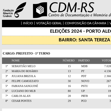
|
INÍCIO
|
VOTAÇÃO GERAL
|
COMPOSIÇÃO DA CÂMARA
|
ELEIÇÕES 2024 - PORTO AL
BAIRRO: SANTA TEREZA
CARGO: PREFEITO - 1º TURNO
NOME
NÚMERO
PARTIDO
VOTO
1º
SEBASTIÃO MELO
15
MDB
7.0
2º
MARIA DO ROSÁRIO
13
PT
4.1
3º
JULIANA BRIZOLA
12
PDT
2.3
4º
FELIPE CAMOZZATO
30
NOVO
26
5º
FABIANA SANGUINÉ
16
PSTU
2
6º
LUCIANO DO MLB
80
UP
1
7º
CARLOS ALAN
28
PRTB
1
8º
CESAR PONTES
29
PCO