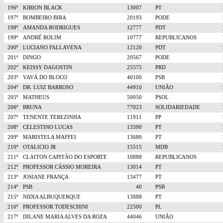
196º
KIRION BLACK
13007
PT
197º
BOMBEIRO BIRA
20193
PODE
198º
AMANDA RODRIGUES
12777
PDT
199º
ANDRÉ ROLIM
10777
REPUBLICANOS
200º
LUCIANO FALLAVENA
12120
PDT
201º
DINGO
20567
PODE
202º
KEISSY DAGOSTIN
25575
PRD
203º
VAVÁ DO BLOCO
40100
PSB
204º
DR. LUIZ BARROSO
44910
UNIÃO
205º
MATHEUS
50050
PSOL
206º
BRUNA
77023
SOLIDARIEDADE
207º
TENENTE TEREZINHA
11911
PP
208º
CELESTINO LUCAS
13590
PT
209º
MARISTELA MAFFEI
13680
PT
210º
OTALICIO JR
15515
MDB
211º
CLAITON CAPITÃO DO ESPORTE
10888
REPUBLICANOS
212º
PROFESSOR CÁSSIO MOREIRA
13014
PT
213º
JOSIANE FRANÇA
13477
PT
214º
PSB
40
PSB
215º
NIDIA ALBUQUERQUE
13888
PT
216º
PROFESSOR TODESCHINI
22500
PL
217º
DILANE MARIA ALVES DA ROZA
44046
UNIÃO