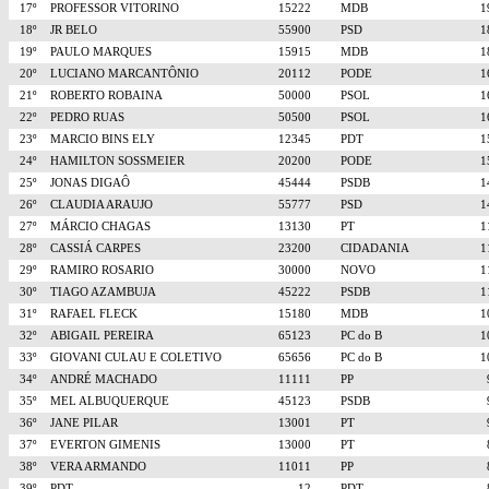
17º
PROFESSOR VITORINO
15222
MDB
18º
JR BELO
55900
PSD
19º
PAULO MARQUES
15915
MDB
20º
LUCIANO MARCANTÔNIO
20112
PODE
21º
ROBERTO ROBAINA
50000
PSOL
22º
PEDRO RUAS
50500
PSOL
23º
MARCIO BINS ELY
12345
PDT
24º
HAMILTON SOSSMEIER
20200
PODE
25º
JONAS DIGAÔ
45444
PSDB
26º
CLAUDIA ARAUJO
55777
PSD
27º
MÁRCIO CHAGAS
13130
PT
28º
CASSIÁ CARPES
23200
CIDADANIA
29º
RAMIRO ROSARIO
30000
NOVO
30º
TIAGO AZAMBUJA
45222
PSDB
31º
RAFAEL FLECK
15180
MDB
32º
ABIGAIL PEREIRA
65123
PC do B
33º
GIOVANI CULAU E COLETIVO
65656
PC do B
34º
ANDRÉ MACHADO
11111
PP
35º
MEL ALBUQUERQUE
45123
PSDB
36º
JANE PILAR
13001
PT
37º
EVERTON GIMENIS
13000
PT
38º
VERA ARMANDO
11011
PP
39º
PDT
12
PDT