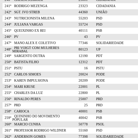
241º
RODRIGO MEZENGA
23323
CIDADANIA
242º
SGT. IVO STREB
44360
UNIÃO
243º
NUTRICIONISTA MILENA
55203
PSD
244º
JULIANA VARGAS
55724
PSD
245º
QUEIXINHO EX REI
40111
PSB
246º
PV
43
PV
247º
MANO ALEX E COLETIVO
77346
SOLIDARIEDADE
PRI VOIGT COM MULHERES
248º
80123
UP
MIRABAL
249º
SARGENTO DUTRA
12190
PDT
250º
BATISTA FILHO
12312
PDT
251º
PSTU
16
PSTU
252º
CARLOS SIMOES
20024
PODE
253º
KAREN IMPULSIONA
20209
PODE
254º
MARI KRUSE
22001
PL
255º
CHARLES DA LUZ
22800
PL
256º
RINALDO PERES
25007
PRD
257º
PRD
25
PRD
258º
CARIOCA
40001
PSB
QUININHO DO MOVIMENTO
259º
40042
PSB
POPULAR
260º
MARCIO CUNHA
50778
PSOL
261º
PROFESSOR RODRIGO WILDNER
55160
PSD
262º
ANDERSON GOMES
77398
SOLIDARIEDADE