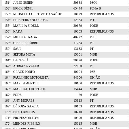
151º
JULIO JESIEN
50888
PSOL
152º
ERICK DÊNIL
65444
PC do B
153º
RUDNEI E COLETIVO DA SAÚDE
10029
REPUBLICANOS
154º
LUIS FERNANDO ROSA
12333
PDT
155º
MARILIA FIDELL
20679
PODE
156º
KAKA
10303
REPUBLICANOS
157º
MILENA FRAGA
40222
PSB
158º
GISELLE HÜBBE
11234
PP
159º
SAUL
13133
PT
160º
SÉFORA MOTA
15001
MDB
161º
DJ CASSIÁ
20020
PODE
162º
ADRIANA VALER
22050
PL
163º
GRACE PORTO
40004
PSB
164º
PAULINHO MOTORISTA
44000
UNIÃO
165º
MARI PIMENTEL
10100
REPUBLICANOS
166º
MARICATO DO PUJOL
15444
MDB
167º
PODE
20
PODE
168º
ANY MORAES
13913
PT
169º
DÉBORA GARCIA
10133
REPUBLICANOS
170º
ENZO BRETOS
10210
REPUBLICANOS
171º
PROFESSOR TOVI
10999
REPUBLICANOS
172º
MENDES RIBEIRO
15015
MDB