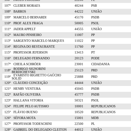
107º
CLEBER MORAES
40244
PSB
108º
BARROS
44222
UNIÃO
109º
MARCELO BERNARDI
45170
PSDB
110º
PROF. ALEX FRAGA
50005
PSOL
111º
JADER APPELT
44555
UNIÃO
112º
MAURO PINHEIRO
11007
PP
113º
SARGENTO MARCELO MARQUES
11022
PP
114º
REGINA DO RESTAURANTE
11760
PP
115º
PROFESSOR JEFERSON
13413
PT
116º
DELEGADO FERNANDO
20123
PODE
117º
CHEILA SCHRÖER
23001
CIDADANIA
RODRIGO SIGNORINI
118º
25123
PRD
BERDICHEVSKI
EVARISTO RIGHETTO GAÚCHO
119º
25888
PRD
SOLID
120º
CLÁUDIO CONCEIÇÃO
44444
UNIÃO
121º
HENRY VENTURA
45045
PSDB
122º
RAFÃO OLIVEIRA
45777
PSDB
123º
HALLANA VITORIA
50321
PSOL
124º
FELIPE PELO AUTISMO
10001
REPUBLICANOS
125º
FLÁVIO BUENO
10520
REPUBLICANOS
126º
SÉFORA MOTA
15001
MDB
127º
PROFESSOR TODESCHINI
22500
PL
128º
GABRIEL DO DELEGADO CLEITON
44012
UNIÃO