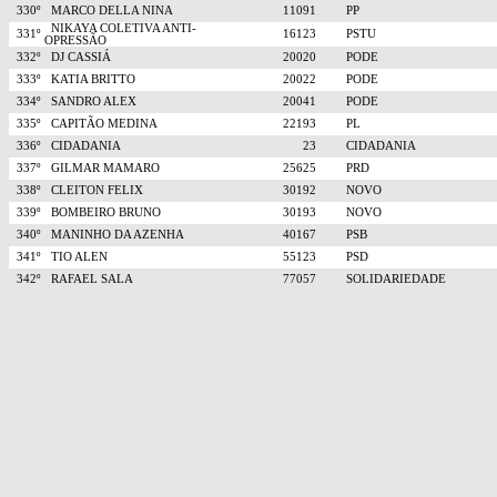
330º
MARCO DELLA NINA
11091
PP
NIKAYA COLETIVA ANTI-
331º
16123
PSTU
OPRESSÃO
332º
DJ CASSIÁ
20020
PODE
333º
KATIA BRITTO
20022
PODE
334º
SANDRO ALEX
20041
PODE
335º
CAPITÃO MEDINA
22193
PL
336º
CIDADANIA
23
CIDADANIA
337º
GILMAR MAMARO
25625
PRD
338º
CLEITON FELIX
30192
NOVO
339º
BOMBEIRO BRUNO
30193
NOVO
340º
MANINHO DA AZENHA
40167
PSB
341º
TIO ALEN
55123
PSD
342º
RAFAEL SALA
77057
SOLIDARIEDADE