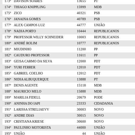
173º
DAVISON SOARES
13655
PT
174º
THIAGO KNIPPLING
15999
MDB
175º
ZICO
40321
PSB
176º
JANAINA GOMES
40789
PSB
177º
ALEX CAMPOS LUZ
44777
UNIÃO
178º
NADIA PORTO
10444
REPUBLICANOS
179º
PROFESSOR WILLY SCHNEIDER
10003
REPUBLICANOS
180º
ANDRÉ ROLIM
10777
REPUBLICANOS
181º
MIUDINHO
11200
PP
182º
CAUDURO PROFESSOR
11611
PP
183º
GEISA CARMO DA SILVA
12000
PDT
184º
YURI FERRER
12010
PDT
185º
GABRIEL COELHO
12012
PDT
186º
NIDIA ALBUQUERQUE
13888
PT
187º
DENIS AGENTE
15118
MDB
188º
MAURICIO MELO
15888
MDB
189º
MARILIA FIDELL
20679
PODE
190º
ANINHA DO IAPI
23333
CIDADANIA
191º
LARISSA STRELIAEVV
30003
NOVO
192º
ANDRE DIAS
30015
NOVO
193º
CRISTIANA KRIESE
30600
NOVO
194º
PAULINHO MOTORISTA
44000
UNIÃO
195º
UNIÃO
44
UNIÃO