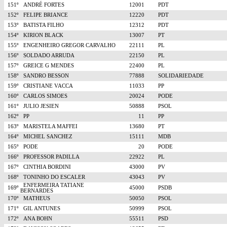
151º
ANDRÉ FORTES
12001
PDT
152º
FELIPE BRIANCE
12220
PDT
153º
BATISTA FILHO
12312
PDT
154º
KIRION BLACK
13007
PT
155º
ENGENHEIRO GREGOR CARVALHO
22111
PL
156º
SOLDADO ARRUDA
22150
PL
157º
GREICE G MENDES
22400
PL
158º
SANDRO BESSON
77888
SOLIDARIEDADE
159º
CRISTIANE VACCA
11033
PP
160º
CARLOS SIMOES
20024
PODE
161º
JULIO JESIEN
50888
PSOL
162º
PP
11
PP
163º
MARISTELA MAFFEI
13680
PT
164º
MICHEL SANCHEZ
15111
MDB
165º
PODE
20
PODE
166º
PROFESSOR PADILLA
22922
PL
167º
CINTHIA BORDINI
43000
PV
168º
TONINHO DO ESCALER
43043
PV
ENFERMEIRA TATIANE
169º
45000
PSDB
BERNARDES
170º
MATHEUS
50050
PSOL
171º
GIL ANTUNES
50999
PSOL
172º
ANA BOHN
55511
PSD