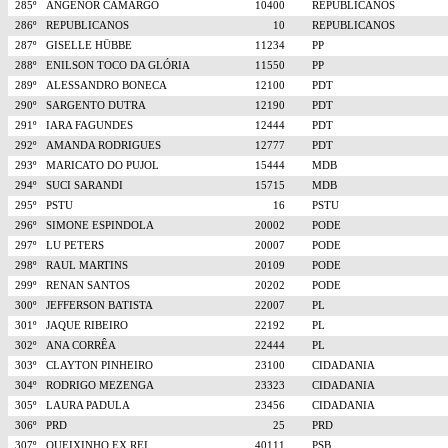
285º
ANGENOR CAMARGO
10400
REPUBLICANOS
286º
REPUBLICANOS
10
REPUBLICANOS
287º
GISELLE HÜBBE
11234
PP
288º
ENILSON TOCO DA GLÓRIA
11550
PP
289º
ALESSANDRO BONECA
12100
PDT
290º
SARGENTO DUTRA
12190
PDT
291º
IARA FAGUNDES
12444
PDT
292º
AMANDA RODRIGUES
12777
PDT
293º
MARICATO DO PUJOL
15444
MDB
294º
SUCI SARANDI
15715
MDB
295º
PSTU
16
PSTU
296º
SIMONE ESPINDOLA
20002
PODE
297º
LU PETERS
20007
PODE
298º
RAUL MARTINS
20109
PODE
299º
RENAN SANTOS
20202
PODE
300º
JEFFERSON BATISTA
22007
PL
301º
JAQUE RIBEIRO
22192
PL
302º
ANA CORRÊA
22444
PL
303º
CLAYTON PINHEIRO
23100
CIDADANIA
304º
RODRIGO MEZENGA
23323
CIDADANIA
305º
LAURA PADULA
23456
CIDADANIA
306º
PRD
25
PRD
307º
QUEIXINHO EX REI
40111
PSB