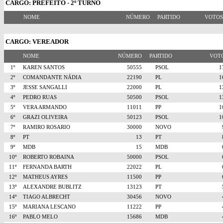
CARGO: PREFEITO - 2º TURNO
NOME
NÚMERO
PARTIDO
VOTO
CARGO: VEREADOR
NOME
NÚMERO
PARTIDO
VO
1º
KAREN SANTOS
50555
PSOL
2º
COMANDANTE NÁDIA
22190
PL
3º
JESSE SANGALLI
22000
PL
4º
PEDRO RUAS
50500
PSOL
5º
VERA ARMANDO
11011
PP
6º
GRAZI OLIVEIRA
50123
PSOL
7º
RAMIRO ROSARIO
30000
NOVO
8º
PT
13
PT
9º
MDB
15
MDB
10º
ROBERTO ROBAINA
50000
PSOL
11º
FERNANDA BARTH
22022
PL
12º
MATHEUS AYRES
11500
PP
13º
ALEXANDRE BUBLITZ
13123
PT
14º
TIAGO ALBRECHT
30456
NOVO
15º
MARIANA LESCANO
11222
PP
16º
PABLO MELO
15686
MDB