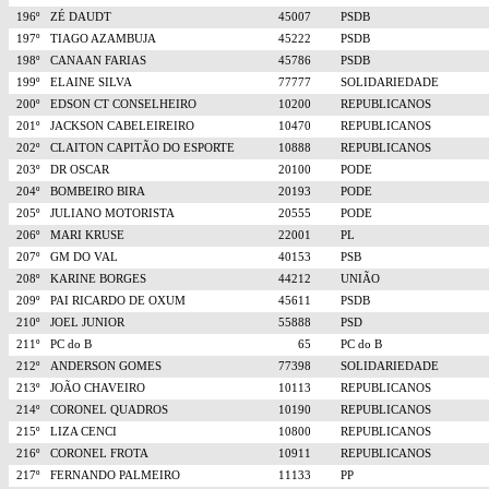
196º
ZÉ DAUDT
45007
PSDB
197º
TIAGO AZAMBUJA
45222
PSDB
198º
CANAAN FARIAS
45786
PSDB
199º
ELAINE SILVA
77777
SOLIDARIEDADE
200º
EDSON CT CONSELHEIRO
10200
REPUBLICANOS
201º
JACKSON CABELEIREIRO
10470
REPUBLICANOS
202º
CLAITON CAPITÃO DO ESPORTE
10888
REPUBLICANOS
203º
DR OSCAR
20100
PODE
204º
BOMBEIRO BIRA
20193
PODE
205º
JULIANO MOTORISTA
20555
PODE
206º
MARI KRUSE
22001
PL
207º
GM DO VAL
40153
PSB
208º
KARINE BORGES
44212
UNIÃO
209º
PAI RICARDO DE OXUM
45611
PSDB
210º
JOEL JUNIOR
55888
PSD
211º
PC do B
65
PC do B
212º
ANDERSON GOMES
77398
SOLIDARIEDADE
213º
JOÃO CHAVEIRO
10113
REPUBLICANOS
214º
CORONEL QUADROS
10190
REPUBLICANOS
215º
LIZA CENCI
10800
REPUBLICANOS
216º
CORONEL FROTA
10911
REPUBLICANOS
217º
FERNANDO PALMEIRO
11133
PP