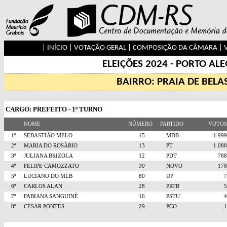
|
INÍCIO
|
VOTAÇÃO GERAL
|
COMPOSIÇÃO DA CÂMARA
|
ELEIÇÕES 2024 - PORTO AL
BAIRRO: PRAIA DE BELA
CARGO: PREFEITO - 1º TURNO
NOME
NÚMERO
PARTIDO
VOTO
1º
SEBASTIÃO MELO
15
MDB
1.9
2º
MARIA DO ROSÁRIO
13
PT
1.0
3º
JULIANA BRIZOLA
12
PDT
78
4º
FELIPE CAMOZZATO
30
NOVO
17
5º
LUCIANO DO MLB
80
UP
6º
CARLOS ALAN
28
PRTB
7º
FABIANA SANGUINÉ
16
PSTU
8º
CESAR PONTES
29
PCO