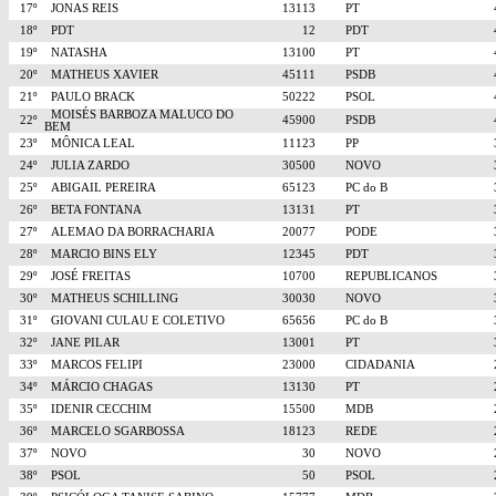
17º
JONAS REIS
13113
PT
18º
PDT
12
PDT
19º
NATASHA
13100
PT
20º
MATHEUS XAVIER
45111
PSDB
21º
PAULO BRACK
50222
PSOL
MOISÉS BARBOZA MALUCO DO
22º
45900
PSDB
BEM
23º
MÔNICA LEAL
11123
PP
24º
JULIA ZARDO
30500
NOVO
25º
ABIGAIL PEREIRA
65123
PC do B
26º
BETA FONTANA
13131
PT
27º
ALEMAO DA BORRACHARIA
20077
PODE
28º
MARCIO BINS ELY
12345
PDT
29º
JOSÉ FREITAS
10700
REPUBLICANOS
30º
MATHEUS SCHILLING
30030
NOVO
31º
GIOVANI CULAU E COLETIVO
65656
PC do B
32º
JANE PILAR
13001
PT
33º
MARCOS FELIPI
23000
CIDADANIA
34º
MÁRCIO CHAGAS
13130
PT
35º
IDENIR CECCHIM
15500
MDB
36º
MARCELO SGARBOSSA
18123
REDE
37º
NOVO
30
NOVO
38º
PSOL
50
PSOL