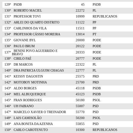
129º
PSDB
45
PSDB
130º
ROBERTO MACIEL
22272
PL
131º
PROFESSOR TOVI
10999
REPUBLICANOS
132º
ARLEI DO QUARTO DISTRITO
11122
PP
133º
CARLINHOS DA VILA
11511
PP
134º
PROFESSOR CÁSSIO MOREIRA
13014
PT
135º
GIOVANE BYL
20000
PODE
136º
PAULO BRUM
20122
PODE
BENINI POVO AGUERRIDO E
137º
20333
PODE
BRAVO
138º
CIRILO FAÉ
20777
PODE
139º
DR MARCOS
22322
PL
140º
DRA PATRICIA ULGUIM CHAGAS
22777
PL
141º
KEISSY DAGOSTIN
25575
PRD
142º
MOTOBOY MOTINHA
25700
PRD
143º
ALDO BORGES
45118
PSDB
144º
MEL ALBUQUERQUE
45123
PSDB
145º
FRAN RODRIGUES
50180
PSOL
146º
UH FABIANO
55007
PSD
147º
MARCELO XAVIER O TREINADOR
55770
PSD
148º
LAIS CAMISOLÃO
50200
PSOL
149º
ANA BONITA DA AZENHA
55855
PSD
150º
CARLO CAROTENUTO
10300
REPUBLICANOS