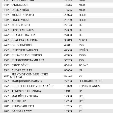
241º
OTALICIO JR
15515
MDB
242º
LORE ABRÃO
15555
MDB
243º
MUMU DO POVO
20073
PODE
244º
PINGO VILAR
20789
PODE
245º
JADER PORTO
22123
PL
246º
SENSEI MORAES
22369
PL
247º
CHARLES DA LUZ
22800
PL
248º
CLAUDIA LACERDA
30019
NOVO
249º
DR. SCHNEIDER
40011
PSB
250º
INSPETOR FABIANO
44500
UNIÃO
251º
NILSA DE FIGUEIREDO
45945
PSDB
252º
NUTRICIONISTA MILENA
55203
PSD
253º
ERICK DÊNIL
65444
PC do B
254º
ANDRE TELLES
80000
UP
PRI VOIGT COM MULHERES
255º
80123
UP
MIRABAL
256º
MARQUINHOS BARBER
77703
SOLIDARIEDADE
257º
RUDNEI E COLETIVO DA SAÚDE
10029
REPUBLICANOS
258º
TENENTE TEREZINHA
11911
PP
259º
MAURÍCIO VITORIA
12300
PDT
260º
ARTUR LIZ
12700
PDT
261º
REGIS CARLETTI
13285
PT
262º
DANDARA YVY
13333
PT