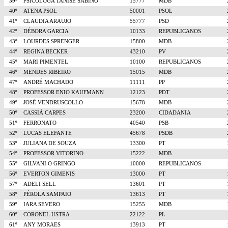
39º
PSICÓLOGA TANISE SABINO
15777
MDB
40º
ATENA PSOL
50001
PSOL
41º
CLAUDIA ARAUJO
55777
PSD
42º
DÉBORA GARCIA
10133
REPUBLICANOS
43º
LOURDES SPRENGER
15800
MDB
44º
REGINA BECKER
43210
PV
45º
MARI PIMENTEL
10100
REPUBLICANOS
46º
MENDES RIBEIRO
15015
MDB
47º
ANDRÉ MACHADO
11111
PP
48º
PROFESSOR ENIO KAUFMANN
12123
PDT
49º
JOSÉ VENDRUSCOLLO
15678
MDB
50º
CASSIÁ CARPES
23200
CIDADANIA
51º
FERRONATO
40540
PSB
52º
LUCAS ELEFANTE
45678
PSDB
53º
JULIANA DE SOUZA
13300
PT
54º
PROFESSOR VITORINO
15222
MDB
55º
GILVANI O GRINGO
10000
REPUBLICANOS
56º
EVERTON GIMENIS
13000
PT
57º
ADELI SELL
13601
PT
58º
PÉROLA SAMPAIO
13613
PT
59º
IARA SEVERO
15255
MDB
60º
CORONEL USTRA
22122
PL
61º
ANY MORAES
13913
PT