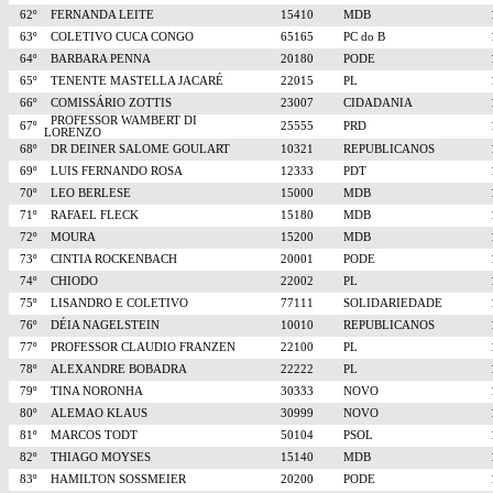
62º
FERNANDA LEITE
15410
MDB
63º
COLETIVO CUCA CONGO
65165
PC do B
64º
BARBARA PENNA
20180
PODE
65º
TENENTE MASTELLA JACARÉ
22015
PL
66º
COMISSÁRIO ZOTTIS
23007
CIDADANIA
PROFESSOR WAMBERT DI
67º
25555
PRD
LORENZO
68º
DR DEINER SALOME GOULART
10321
REPUBLICANOS
69º
LUIS FERNANDO ROSA
12333
PDT
70º
LEO BERLESE
15000
MDB
71º
RAFAEL FLECK
15180
MDB
72º
MOURA
15200
MDB
73º
CINTIA ROCKENBACH
20001
PODE
74º
CHIODO
22002
PL
75º
LISANDRO E COLETIVO
77111
SOLIDARIEDADE
76º
DÉIA NAGELSTEIN
10010
REPUBLICANOS
77º
PROFESSOR CLAUDIO FRANZEN
22100
PL
78º
ALEXANDRE BOBADRA
22222
PL
79º
TINA NORONHA
30333
NOVO
80º
ALEMAO KLAUS
30999
NOVO
81º
MARCOS TODT
50104
PSOL
82º
THIAGO MOYSES
15140
MDB
83º
HAMILTON SOSSMEIER
20200
PODE