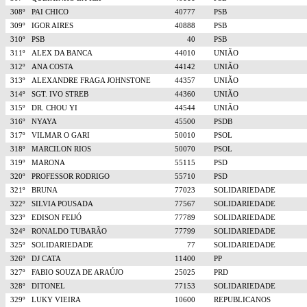
308º
PAI CHICO
40777
PSB
309º
IGOR AIRES
40888
PSB
310º
PSB
40
PSB
311º
ALEX DA BANCA
44010
UNIÃO
312º
ANA COSTA
44142
UNIÃO
313º
ALEXANDRE FRAGA JOHNSTONE
44357
UNIÃO
314º
SGT. IVO STREB
44360
UNIÃO
315º
DR. CHOU YI
44544
UNIÃO
316º
NYAYA
45500
PSDB
317º
VILMAR O GARI
50010
PSOL
318º
MARCILON RIOS
50070
PSOL
319º
MARONA
55115
PSD
320º
PROFESSOR RODRIGO
55710
PSD
321º
BRUNA
77023
SOLIDARIEDADE
322º
SILVIA POUSADA
77567
SOLIDARIEDADE
323º
EDISON FEIJÓ
77789
SOLIDARIEDADE
324º
RONALDO TUBARÃO
77799
SOLIDARIEDADE
325º
SOLIDARIEDADE
77
SOLIDARIEDADE
326º
DJ CATA
11400
PP
327º
FABIO SOUZA DE ARAÚJO
25025
PRD
328º
DITONEL
77153
SOLIDARIEDADE
329º
LUKY VIEIRA
10600
REPUBLICANOS