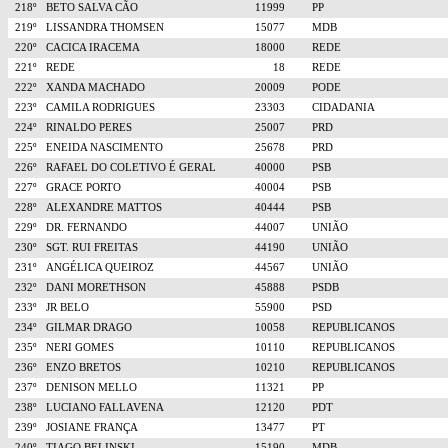
218º
BETO SALVA CÃO
11999
PP
219º
LISSANDRA THOMSEN
15077
MDB
220º
CACICA IRACEMA
18000
REDE
221º
REDE
18
REDE
222º
XANDA MACHADO
20009
PODE
223º
CAMILA RODRIGUES
23303
CIDADANIA
224º
RINALDO PERES
25007
PRD
225º
ENEIDA NASCIMENTO
25678
PRD
226º
RAFAEL DO COLETIVO É GERAL
40000
PSB
227º
GRACE PORTO
40004
PSB
228º
ALEXANDRE MATTOS
40444
PSB
229º
DR. FERNANDO
44007
UNIÃO
230º
SGT. RUI FREITAS
44190
UNIÃO
231º
ANGÉLICA QUEIROZ
44567
UNIÃO
232º
DANI MORETHSON
45888
PSDB
233º
JR BELO
55900
PSD
234º
GILMAR DRAGO
10058
REPUBLICANOS
235º
NERI GOMES
10110
REPUBLICANOS
236º
ENZO BRETOS
10210
REPUBLICANOS
237º
DENISON MELLO
11321
PP
238º
LUCIANO FALLAVENA
12120
PDT
239º
JOSIANE FRANÇA
13477
PT
240º
TIAGO BELINSKI
15190
MDB