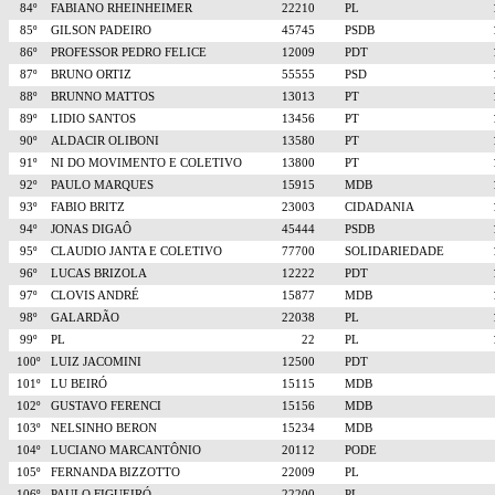
84º
FABIANO RHEINHEIMER
22210
PL
85º
GILSON PADEIRO
45745
PSDB
86º
PROFESSOR PEDRO FELICE
12009
PDT
87º
BRUNO ORTIZ
55555
PSD
88º
BRUNNO MATTOS
13013
PT
89º
LIDIO SANTOS
13456
PT
90º
ALDACIR OLIBONI
13580
PT
91º
NI DO MOVIMENTO E COLETIVO
13800
PT
92º
PAULO MARQUES
15915
MDB
93º
FABIO BRITZ
23003
CIDADANIA
94º
JONAS DIGAÔ
45444
PSDB
95º
CLAUDIO JANTA E COLETIVO
77700
SOLIDARIEDADE
96º
LUCAS BRIZOLA
12222
PDT
97º
CLOVIS ANDRÉ
15877
MDB
98º
GALARDÃO
22038
PL
99º
PL
22
PL
100º
LUIZ JACOMINI
12500
PDT
101º
LU BEIRÓ
15115
MDB
102º
GUSTAVO FERENCI
15156
MDB
103º
NELSINHO BERON
15234
MDB
104º
LUCIANO MARCANTÔNIO
20112
PODE
105º
FERNANDA BIZZOTTO
22009
PL
106º
PAULO FIGUEIRÓ
22200
PL