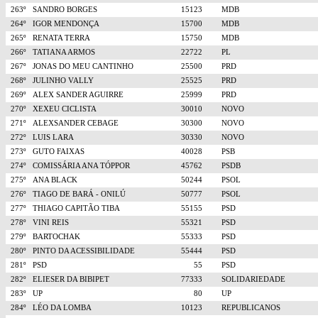
263º
SANDRO BORGES
15123
MDB
264º
IGOR MENDONÇA
15700
MDB
265º
RENATA TERRA
15750
MDB
266º
TATIANA ARMOS
22722
PL
267º
JONAS DO MEU CANTINHO
25500
PRD
268º
JULINHO VALLY
25525
PRD
269º
ALEX SANDER AGUIRRE
25999
PRD
270º
XEXEU CICLISTA
30010
NOVO
271º
ALEXSANDER CEBAGE
30300
NOVO
272º
LUIS LARA
30330
NOVO
273º
GUTO FAIXAS
40028
PSB
274º
COMISSÁRIA ANA TÓPPOR
45762
PSDB
275º
ANA BLACK
50244
PSOL
276º
TIAGO DE BARÁ - ONILÚ
50777
PSOL
277º
THIAGO CAPITÃO TIBA
55155
PSD
278º
VINI REIS
55321
PSD
279º
BARTOCHAK
55333
PSD
280º
PINTO DA ACESSIBILIDADE
55444
PSD
281º
PSD
55
PSD
282º
ELIESER DA BIBIPET
77333
SOLIDARIEDADE
283º
UP
80
UP
284º
LÉO DA LOMBA
10123
REPUBLICANOS