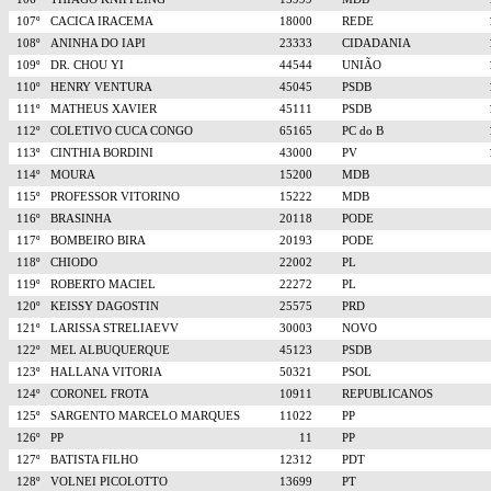
107º
CACICA IRACEMA
18000
REDE
108º
ANINHA DO IAPI
23333
CIDADANIA
109º
DR. CHOU YI
44544
UNIÃO
110º
HENRY VENTURA
45045
PSDB
111º
MATHEUS XAVIER
45111
PSDB
112º
COLETIVO CUCA CONGO
65165
PC do B
113º
CINTHIA BORDINI
43000
PV
114º
MOURA
15200
MDB
115º
PROFESSOR VITORINO
15222
MDB
116º
BRASINHA
20118
PODE
117º
BOMBEIRO BIRA
20193
PODE
118º
CHIODO
22002
PL
119º
ROBERTO MACIEL
22272
PL
120º
KEISSY DAGOSTIN
25575
PRD
121º
LARISSA STRELIAEVV
30003
NOVO
122º
MEL ALBUQUERQUE
45123
PSDB
123º
HALLANA VITORIA
50321
PSOL
124º
CORONEL FROTA
10911
REPUBLICANOS
125º
SARGENTO MARCELO MARQUES
11022
PP
126º
PP
11
PP
127º
BATISTA FILHO
12312
PDT
128º
VOLNEI PICOLOTTO
13699
PT