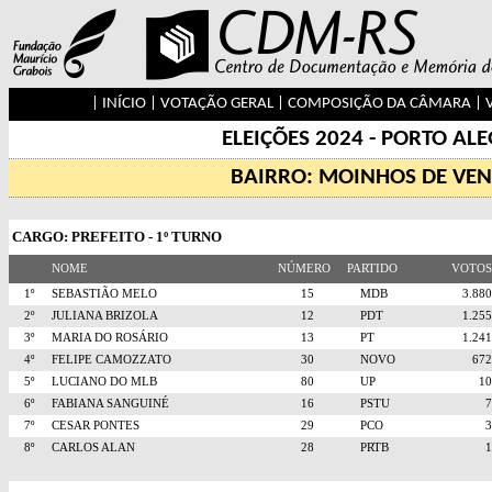
|
INÍCIO
|
VOTAÇÃO GERAL
|
COMPOSIÇÃO DA CÂMARA
|
ELEIÇÕES 2024 - PORTO AL
BAIRRO: MOINHOS DE VE
CARGO: PREFEITO - 1º TURNO
NOME
NÚMERO
PARTIDO
VOTO
1º
SEBASTIÃO MELO
15
MDB
3.8
2º
JULIANA BRIZOLA
12
PDT
1.2
3º
MARIA DO ROSÁRIO
13
PT
1.2
4º
FELIPE CAMOZZATO
30
NOVO
67
5º
LUCIANO DO MLB
80
UP
1
6º
FABIANA SANGUINÉ
16
PSTU
7º
CESAR PONTES
29
PCO
8º
CARLOS ALAN
28
PRTB