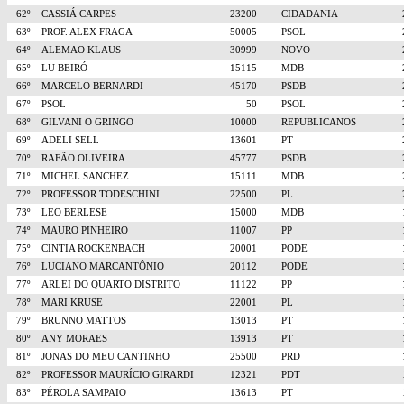
62º
CASSIÁ CARPES
23200
CIDADANIA
63º
PROF. ALEX FRAGA
50005
PSOL
64º
ALEMAO KLAUS
30999
NOVO
65º
LU BEIRÓ
15115
MDB
66º
MARCELO BERNARDI
45170
PSDB
67º
PSOL
50
PSOL
68º
GILVANI O GRINGO
10000
REPUBLICANOS
69º
ADELI SELL
13601
PT
70º
RAFÃO OLIVEIRA
45777
PSDB
71º
MICHEL SANCHEZ
15111
MDB
72º
PROFESSOR TODESCHINI
22500
PL
73º
LEO BERLESE
15000
MDB
74º
MAURO PINHEIRO
11007
PP
75º
CINTIA ROCKENBACH
20001
PODE
76º
LUCIANO MARCANTÔNIO
20112
PODE
77º
ARLEI DO QUARTO DISTRITO
11122
PP
78º
MARI KRUSE
22001
PL
79º
BRUNNO MATTOS
13013
PT
80º
ANY MORAES
13913
PT
81º
JONAS DO MEU CANTINHO
25500
PRD
82º
PROFESSOR MAURÍCIO GIRARDI
12321
PDT
83º
PÉROLA SAMPAIO
13613
PT