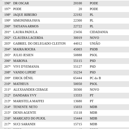
196º
DR OSCAR
20100
PODE
197º
PODE
20
PODE
198º
JAQUE RIBEIRO
22192
PL
199º
SIMONINHA FAVA
22300
PL
200º
TATIANA ARMOS
22722
PL
201º
LAURA PADULA
23456
CIDADANIA
202º
CLAUDIA LACERDA
30019
NOVO
203º
GABRIEL DO DELEGADO CLEITON
44012
UNIÃO
204º
MAIRA ROCHA
45003
PSDB
205º
JULIO JESIEN
50888
PSOL
206º
MARONA
55115
PSD
207º
VIVI D'YEMANJA
55127
PSD
208º
VANDO LIPERT
55234
PSD
209º
ERICK DÊNIL
65444
PC do B
210º
MATHEUS
50050
PSOL
211º
ALEXSANDER CEBAGE
30300
NOVO
212º
DANDARA YVY
13333
PT
213º
MARISTELA MAFFEI
13680
PT
214º
TENENTE NETO
15033
MDB
215º
DENIS AGENTE
15118
MDB
216º
MARICATO DO PUJOL
15444
MDB
217º
SUCI SARANDI
15715
MDB