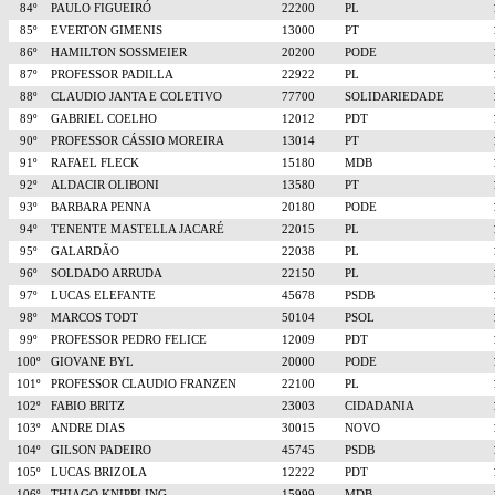
84º
PAULO FIGUEIRÓ
22200
PL
85º
EVERTON GIMENIS
13000
PT
86º
HAMILTON SOSSMEIER
20200
PODE
87º
PROFESSOR PADILLA
22922
PL
88º
CLAUDIO JANTA E COLETIVO
77700
SOLIDARIEDADE
89º
GABRIEL COELHO
12012
PDT
90º
PROFESSOR CÁSSIO MOREIRA
13014
PT
91º
RAFAEL FLECK
15180
MDB
92º
ALDACIR OLIBONI
13580
PT
93º
BARBARA PENNA
20180
PODE
94º
TENENTE MASTELLA JACARÉ
22015
PL
95º
GALARDÃO
22038
PL
96º
SOLDADO ARRUDA
22150
PL
97º
LUCAS ELEFANTE
45678
PSDB
98º
MARCOS TODT
50104
PSOL
99º
PROFESSOR PEDRO FELICE
12009
PDT
100º
GIOVANE BYL
20000
PODE
101º
PROFESSOR CLAUDIO FRANZEN
22100
PL
102º
FABIO BRITZ
23003
CIDADANIA
103º
ANDRE DIAS
30015
NOVO
104º
GILSON PADEIRO
45745
PSDB
105º
LUCAS BRIZOLA
12222
PDT
106º
THIAGO KNIPPLING
15999
MDB