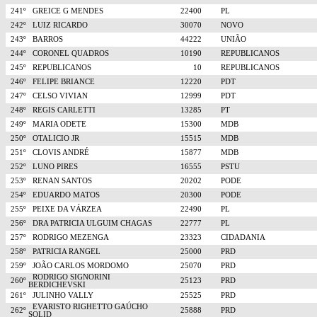
241º
GREICE G MENDES
22400
PL
242º
LUIZ RICARDO
30070
NOVO
243º
BARROS
44222
UNIÃO
244º
CORONEL QUADROS
10190
REPUBLICANOS
245º
REPUBLICANOS
10
REPUBLICANOS
246º
FELIPE BRIANCE
12220
PDT
247º
CELSO VIVIAN
12999
PDT
248º
REGIS CARLETTI
13285
PT
249º
MARIA ODETE
15300
MDB
250º
OTALICIO JR
15515
MDB
251º
CLOVIS ANDRÉ
15877
MDB
252º
LUNO PIRES
16555
PSTU
253º
RENAN SANTOS
20202
PODE
254º
EDUARDO MATOS
20300
PODE
255º
PEIXE DA VÁRZEA
22490
PL
256º
DRA PATRICIA ULGUIM CHAGAS
22777
PL
257º
RODRIGO MEZENGA
23323
CIDADANIA
258º
PATRICIA RANGEL
25000
PRD
259º
JOÃO CARLOS MORDOMO
25070
PRD
RODRIGO SIGNORINI
260º
25123
PRD
BERDICHEVSKI
261º
JULINHO VALLY
25525
PRD
EVARISTO RIGHETTO GAÚCHO
262º
25888
PRD
SOLID