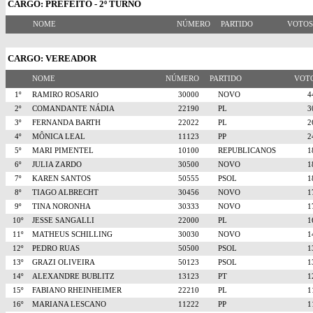
CARGO: PREFEITO - 2º TURNO
NOME
NÚMERO
PARTIDO
VOTO
CARGO: VEREADOR
NOME
NÚMERO
PARTIDO
VO
1º
RAMIRO ROSARIO
30000
NOVO
2º
COMANDANTE NÁDIA
22190
PL
3º
FERNANDA BARTH
22022
PL
4º
MÔNICA LEAL
11123
PP
5º
MARI PIMENTEL
10100
REPUBLICANOS
6º
JULIA ZARDO
30500
NOVO
7º
KAREN SANTOS
50555
PSOL
8º
TIAGO ALBRECHT
30456
NOVO
9º
TINA NORONHA
30333
NOVO
10º
JESSE SANGALLI
22000
PL
11º
MATHEUS SCHILLING
30030
NOVO
12º
PEDRO RUAS
50500
PSOL
13º
GRAZI OLIVEIRA
50123
PSOL
14º
ALEXANDRE BUBLITZ
13123
PT
15º
FABIANO RHEINHEIMER
22210
PL
16º
MARIANA LESCANO
11222
PP