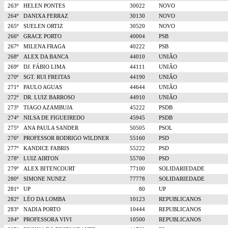
263º
HELEN PONTES
30022
NOVO
264º
DANIXA FERRAZ
30130
NOVO
265º
SUELEN ORTIZ
30520
NOVO
266º
GRACE PORTO
40004
PSB
267º
MILENA FRAGA
40222
PSB
268º
ALEX DA BANCA
44010
UNIÃO
269º
DJ. FÁBIO LIMA
44111
UNIÃO
270º
SGT. RUI FREITAS
44190
UNIÃO
271º
PAULO AGUAS
44644
UNIÃO
272º
DR. LUIZ BARROSO
44910
UNIÃO
273º
TIAGO AZAMBUJA
45222
PSDB
274º
NILSA DE FIGUEIREDO
45945
PSDB
275º
ANA PAULA SANDER
50505
PSOL
276º
PROFESSOR RODRIGO WILDNER
55160
PSD
277º
KANDICE FABRIS
55222
PSD
278º
LUIZ AIRTON
55700
PSD
279º
ALEX BITENCOURT
77100
SOLIDARIEDADE
280º
SIMONE NUNEZ
77778
SOLIDARIEDADE
281º
UP
80
UP
282º
LÉO DA LOMBA
10123
REPUBLICANOS
283º
NADIA PORTO
10444
REPUBLICANOS
284º
PROFESSORA VIVI
10500
REPUBLICANOS