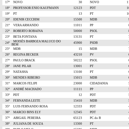
17º
NOVO
30
NOVO
18º
PROFESSOR ENIO KAUFMANN
12123
PDT
19º
PT
13
PT
20º
IDENIR CECCHIM
15500
MDB
21º
VERA ARMANDO
11011
PP
22º
ROBERTO ROBAINA
50000
PSOL
23º
BETA FONTANA
13131
PT
MOISÉS BARBOZA MALUCO DO
24º
45900
PSDB
BEM
25º
MDB
15
MDB
26º
REGINA BECKER
43210
PV
27º
PAULO BRACK
50222
PSOL
28º
JANE PILAR
13001
PT
29º
NATASHA
13100
PT
30º
MENDES RIBEIRO
15015
MDB
31º
MARCOS FELIPI
23000
CIDADANIA
32º
ANDRÉ MACHADO
11111
PP
33º
PDT
12
PDT
34º
FERNANDA LEITE
15410
MDB
35º
LUIS FERNANDO ROSA
12333
PDT
36º
MARCIO BINS ELY
12345
PDT
37º
ABIGAIL PEREIRA
65123
PC do B
38º
JULIANA DE SOUZA
13300
PT