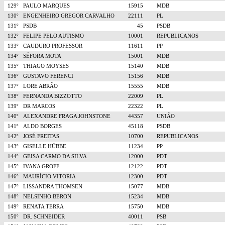
129º
PAULO MARQUES
15915
MDB
130º
ENGENHEIRO GREGOR CARVALHO
22111
PL
131º
PSDB
45
PSDB
132º
FELIPE PELO AUTISMO
10001
REPUBLICANOS
133º
CAUDURO PROFESSOR
11611
PP
134º
SÉFORA MOTA
15001
MDB
135º
THIAGO MOYSES
15140
MDB
136º
GUSTAVO FERENCI
15156
MDB
137º
LORE ABRÃO
15555
MDB
138º
FERNANDA BIZZOTTO
22009
PL
139º
DR MARCOS
22322
PL
140º
ALEXANDRE FRAGA JOHNSTONE
44357
UNIÃO
141º
ALDO BORGES
45118
PSDB
142º
JOSÉ FREITAS
10700
REPUBLICANOS
143º
GISELLE HÜBBE
11234
PP
144º
GEISA CARMO DA SILVA
12000
PDT
145º
IVANA GROFF
12122
PDT
146º
MAURÍCIO VITORIA
12300
PDT
147º
LISSANDRA THOMSEN
15077
MDB
148º
NELSINHO BERON
15234
MDB
149º
RENATA TERRA
15750
MDB
150º
DR. SCHNEIDER
40011
PSB