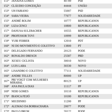
151º
JANAINA GOMES
40789
PSB
152º
CLÁUDIO CONCEIÇÃO
44444
UNIÃO
153º
UH FABIANO
55007
PSD
154º
SARA VIEIRA
77077
SOLIDARIEDADE
155º
ANDRÉ ROLIM
10777
REPUBLICANOS
156º
LIZA CENCI
10800
REPUBLICANOS
157º
DANUSA SULZBACHER
10555
REPUBLICANOS
158º
PROFESSOR TOVI
10999
REPUBLICANOS
159º
YURI FERRER
12010
PDT
160º
NI DO MOVIMENTO E COLETIVO
13800
PT
161º
DELEGADO FERNANDO
20123
PODE
162º
RONALDO DRESCH
25587
PRD
163º
XEXEU CICLISTA
30010
NOVO
164º
LUIS LARA
30330
NOVO
165º
LISANDRO E COLETIVO
77111
SOLIDARIEDADE
166º
ANDRE TELLES
80000
UP
PRI VOIGT COM MULHERES
167º
80123
UP
MIRABAL
168º
ANA PAULA DIAS
11117
PP
169º
NERI GOMES
10110
REPUBLICANOS
170º
BIANCA FEIJÓ
10180
REPUBLICANOS
171º
MIUDINHO
11200
PP
172º
ALEMAO DA BORRACHARIA
20077
PODE
173º
PAULO BRUM
20122
PODE