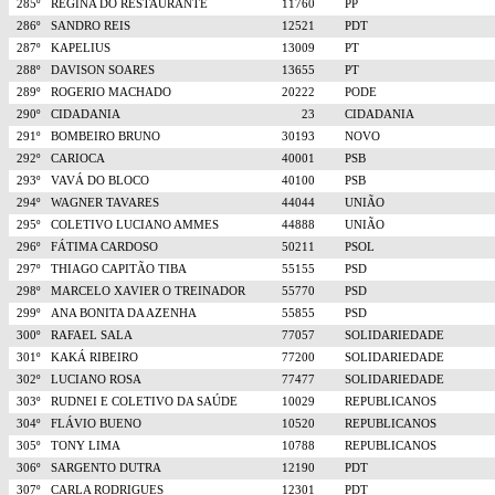
285º
REGINA DO RESTAURANTE
11760
PP
286º
SANDRO REIS
12521
PDT
287º
KAPELIUS
13009
PT
288º
DAVISON SOARES
13655
PT
289º
ROGERIO MACHADO
20222
PODE
290º
CIDADANIA
23
CIDADANIA
291º
BOMBEIRO BRUNO
30193
NOVO
292º
CARIOCA
40001
PSB
293º
VAVÁ DO BLOCO
40100
PSB
294º
WAGNER TAVARES
44044
UNIÃO
295º
COLETIVO LUCIANO AMMES
44888
UNIÃO
296º
FÁTIMA CARDOSO
50211
PSOL
297º
THIAGO CAPITÃO TIBA
55155
PSD
298º
MARCELO XAVIER O TREINADOR
55770
PSD
299º
ANA BONITA DA AZENHA
55855
PSD
300º
RAFAEL SALA
77057
SOLIDARIEDADE
301º
KAKÁ RIBEIRO
77200
SOLIDARIEDADE
302º
LUCIANO ROSA
77477
SOLIDARIEDADE
303º
RUDNEI E COLETIVO DA SAÚDE
10029
REPUBLICANOS
304º
FLÁVIO BUENO
10520
REPUBLICANOS
305º
TONY LIMA
10788
REPUBLICANOS
306º
SARGENTO DUTRA
12190
PDT
307º
CARLA RODRIGUES
12301
PDT