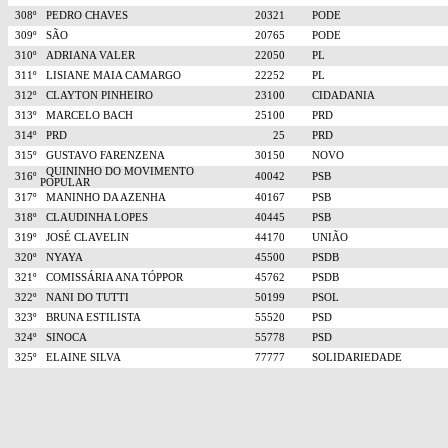
308º
PEDRO CHAVES
20321
PODE
309º
SÃO
20765
PODE
310º
ADRIANA VALER
22050
PL
311º
LISIANE MAIA CAMARGO
22252
PL
312º
CLAYTON PINHEIRO
23100
CIDADANIA
313º
MARCELO BACH
25100
PRD
314º
PRD
25
PRD
315º
GUSTAVO FARENZENA
30150
NOVO
QUININHO DO MOVIMENTO
316º
40042
PSB
POPULAR
317º
MANINHO DA AZENHA
40167
PSB
318º
CLAUDINHA LOPES
40445
PSB
319º
JOSÉ CLAVELIN
44170
UNIÃO
320º
NYAYA
45500
PSDB
321º
COMISSÁRIA ANA TÓPPOR
45762
PSDB
322º
NANI DO TUTTI
50199
PSOL
323º
BRUNA ESTILISTA
55520
PSD
324º
SINOCA
55778
PSD
325º
ELAINE SILVA
77777
SOLIDARIEDADE