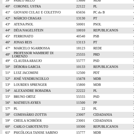
39º
PABLO MELO
15686
MDB
40º
CORONEL USTRA
22122
PL
41º
GIOVANI CULAU E COLETIVO
65656
PC do B
42º
MÁRCIO CHAGAS
13130
PT
43º
ATENA PSOL
50001
PSOL
44º
DÉIA NAGELSTEIN
10010
REPUBLICANOS
45º
FERRONATO
40540
PSB
46º
JONAS REIS
13113
PT
47º
MARCELO SGARBOSSA
18123
REDE
PROFESSOR WAMBERT DI
48º
25555
PRD
LORENZO
49º
CLAUDIA ARAUJO
55777
PSD
50º
DÉBORA GARCIA
10133
REPUBLICANOS
51º
LUIZ JACOMINI
12500
PDT
52º
JOSÉ VENDRUSCOLLO
15678
MDB
53º
LOURDES SPRENGER
15800
MDB
54º
ALEXANDRE BOBADRA
22222
PL
55º
BRUNO ORTIZ
55555
PSD
56º
MATHEUS AYRES
11500
PP
57º
PL
22
PL
58º
COMISSÁRIO ZOTTIS
23007
CIDADANIA
59º
CHEILA SCHRÖER
23001
CIDADANIA
60º
CARLO CAROTENUTO
10300
REPUBLICANOS
61º
PSICÓLOGA TANISE SABINO
15777
MDB