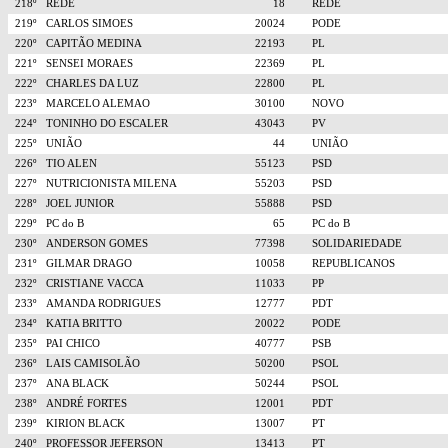
218º
REDE
18
REDE
219º
CARLOS SIMOES
20024
PODE
220º
CAPITÃO MEDINA
22193
PL
221º
SENSEI MORAES
22369
PL
222º
CHARLES DA LUZ
22800
PL
223º
MARCELO ALEMAO
30100
NOVO
224º
TONINHO DO ESCALER
43043
PV
225º
UNIÃO
44
UNIÃO
226º
TIO ALEN
55123
PSD
227º
NUTRICIONISTA MILENA
55203
PSD
228º
JOEL JUNIOR
55888
PSD
229º
PC do B
65
PC do B
230º
ANDERSON GOMES
77398
SOLIDARIEDADE
231º
GILMAR DRAGO
10058
REPUBLICANOS
232º
CRISTIANE VACCA
11033
PP
233º
AMANDA RODRIGUES
12777
PDT
234º
KATIA BRITTO
20022
PODE
235º
PAI CHICO
40777
PSB
236º
LAIS CAMISOLÃO
50200
PSOL
237º
ANA BLACK
50244
PSOL
238º
ANDRÉ FORTES
12001
PDT
239º
KIRION BLACK
13007
PT
240º
PROFESSOR JEFERSON
13413
PT