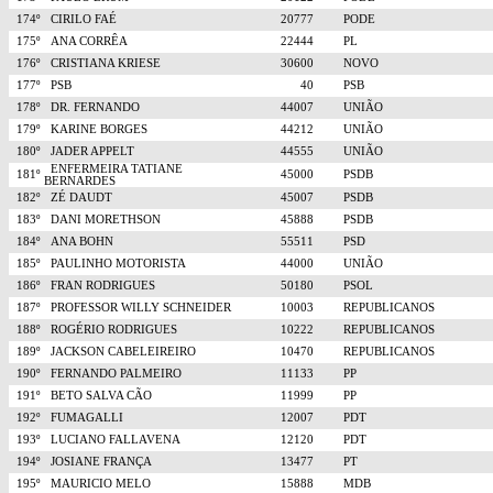
174º
CIRILO FAÉ
20777
PODE
175º
ANA CORRÊA
22444
PL
176º
CRISTIANA KRIESE
30600
NOVO
177º
PSB
40
PSB
178º
DR. FERNANDO
44007
UNIÃO
179º
KARINE BORGES
44212
UNIÃO
180º
JADER APPELT
44555
UNIÃO
ENFERMEIRA TATIANE
181º
45000
PSDB
BERNARDES
182º
ZÉ DAUDT
45007
PSDB
183º
DANI MORETHSON
45888
PSDB
184º
ANA BOHN
55511
PSD
185º
PAULINHO MOTORISTA
44000
UNIÃO
186º
FRAN RODRIGUES
50180
PSOL
187º
PROFESSOR WILLY SCHNEIDER
10003
REPUBLICANOS
188º
ROGÉRIO RODRIGUES
10222
REPUBLICANOS
189º
JACKSON CABELEIREIRO
10470
REPUBLICANOS
190º
FERNANDO PALMEIRO
11133
PP
191º
BETO SALVA CÃO
11999
PP
192º
FUMAGALLI
12007
PDT
193º
LUCIANO FALLAVENA
12120
PDT
194º
JOSIANE FRANÇA
13477
PT
195º
MAURICIO MELO
15888
MDB