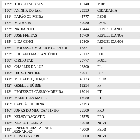
129º
THIAGO MOYSES
15140
MDB
130º
ANINHA DO IAPI
23333
CIDADANIA
131º
RAFÃO OLIVEIRA
45777
PSDB
132º
MATHEUS
50050
PSOL
133º
NADIA PORTO
10444
REPUBLICANOS
134º
JOSÉ FREITAS
10700
REPUBLICANOS
135º
LIZA CENCI
10800
REPUBLICANOS
136º
PROFESSOR MAURÍCIO GIRARDI
12321
PDT
137º
LUCIANO MARCANTÔNIO
20112
PODE
138º
CIRILO FAÉ
20777
PODE
139º
CHARLES DA LUZ
22800
PL
140º
DR. SCHNEIDER
40011
PSB
141º
MEL ALBUQUERQUE
45123
PSDB
142º
GISELLE HÜBBE
11234
PP
143º
PROFESSOR CÁSSIO MOREIRA
13014
PT
144º
MARISTELA MAFFEI
13680
PT
145º
CAPITÃO MEDINA
22193
PL
146º
JONAS DO MEU CANTINHO
25500
PRD
147º
KEISSY DAGOSTIN
25575
PRD
148º
XEXEU CICLISTA
30010
NOVO
ENFERMEIRA TATIANE
149º
45000
PSDB
BERNARDES
150º
CRISTIANA KRIESE
30600
NOVO