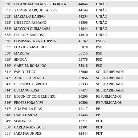
330º
DILANE MARIA ALVES DA ROZA
44046
UNIÃO
331º
YASMIN MARQUET ALVES
44144
UNIÃO
332º
MARIA DO BAIRRO
44234
UNIÃO
333º
INSPETOR FABIANO
44500
UNIÃO
334º
MAYCON GUIMARÃES
44844
UNIÃO
335º
DR. LUIZ BARROSO
44910
UNIÃO
336º
COMISSÁRIA ANA TÓPPOR
45762
PSDB
337º
FLAVIO CARVALHO
55078
PSD
338º
MARONA
55115
PSD
339º
SINOCA
55778
PSD
340º
GABRIEL RONALDO
55818
PSD
341º
FABIO TITICO
77000
SOLIDARIEDADE
342º
ALINE LOURENÇO
77056
SOLIDARIEDADE
343º
ELIESER DA BIBIPET
77333
SOLIDARIEDADE
344º
LUCIANO ROSA
77477
SOLIDARIEDADE
345º
EDSON CT CONSELHEIRO
10200
REPUBLICANOS
346º
PROFESSORA VIVI
10500
REPUBLICANOS
347º
ANA PAULA DIAS
11117
PP
348º
DANIEL SILVA
11444
PP
349º
SIMONE SI
12211
PDT
350º
CARLA RODRIGUES
12301
PDT
351º
IARA FAGUNDES
12444
PDT