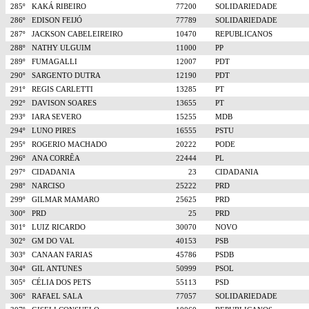
285º
KAKÁ RIBEIRO
77200
SOLIDARIEDADE
286º
EDISON FEIJÓ
77789
SOLIDARIEDADE
287º
JACKSON CABELEIREIRO
10470
REPUBLICANOS
288º
NATHY ULGUIM
11000
PP
289º
FUMAGALLI
12007
PDT
290º
SARGENTO DUTRA
12190
PDT
291º
REGIS CARLETTI
13285
PT
292º
DAVISON SOARES
13655
PT
293º
IARA SEVERO
15255
MDB
294º
LUNO PIRES
16555
PSTU
295º
ROGERIO MACHADO
20222
PODE
296º
ANA CORRÊA
22444
PL
297º
CIDADANIA
23
CIDADANIA
298º
NARCISO
25222
PRD
299º
GILMAR MAMARO
25625
PRD
300º
PRD
25
PRD
301º
LUIZ RICARDO
30070
NOVO
302º
GM DO VAL
40153
PSB
303º
CANAAN FARIAS
45786
PSDB
304º
GIL ANTUNES
50999
PSOL
305º
CÉLIA DOS PETS
55113
PSD
306º
RAFAEL SALA
77057
SOLIDARIEDADE