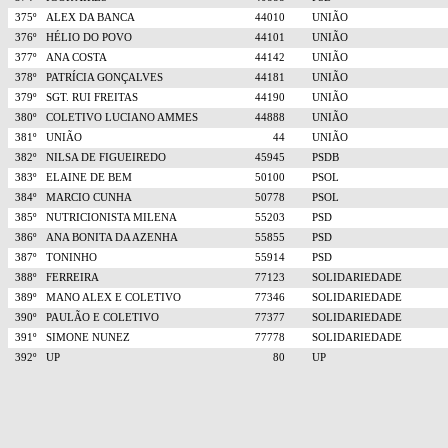
375º
ALEX DA BANCA
44010
UNIÃO
376º
HÉLIO DO POVO
44101
UNIÃO
377º
ANA COSTA
44142
UNIÃO
378º
PATRÍCIA GONÇALVES
44181
UNIÃO
379º
SGT. RUI FREITAS
44190
UNIÃO
380º
COLETIVO LUCIANO AMMES
44888
UNIÃO
381º
UNIÃO
44
UNIÃO
382º
NILSA DE FIGUEIREDO
45945
PSDB
383º
ELAINE DE BEM
50100
PSOL
384º
MARCIO CUNHA
50778
PSOL
385º
NUTRICIONISTA MILENA
55203
PSD
386º
ANA BONITA DA AZENHA
55855
PSD
387º
TONINHO
55914
PSD
388º
FERREIRA
77123
SOLIDARIEDADE
389º
MANO ALEX E COLETIVO
77346
SOLIDARIEDADE
390º
PAULÃO E COLETIVO
77377
SOLIDARIEDADE
391º
SIMONE NUNEZ
77778
SOLIDARIEDADE
392º
UP
80
UP