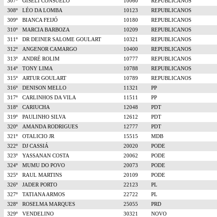
307º
GISELI CONSUELO
10060
REPUBLICANOS
308º
LÉO DA LOMBA
10123
REPUBLICANOS
309º
BIANCA FEIJÓ
10180
REPUBLICANOS
310º
MARCIA BARBOZA
10209
REPUBLICANOS
311º
DR DEINER SALOME GOULART
10321
REPUBLICANOS
312º
ANGENOR CAMARGO
10400
REPUBLICANOS
313º
ANDRÉ ROLIM
10777
REPUBLICANOS
314º
TONY LIMA
10788
REPUBLICANOS
315º
ARTUR GOULART
10789
REPUBLICANOS
316º
DENISON MELLO
11321
PP
317º
CARLINHOS DA VILA
11511
PP
318º
CARIUCHA
12048
PDT
319º
PAULINHO SILVA
12612
PDT
320º
AMANDA RODRIGUES
12777
PDT
321º
OTALICIO JR
15515
MDB
322º
DJ CASSIÁ
20020
PODE
323º
YASSANAN COSTA
20062
PODE
324º
MUMU DO POVO
20073
PODE
325º
RAUL MARTINS
20109
PODE
326º
JADER PORTO
22123
PL
327º
TATIANA ARMOS
22722
PL
328º
ROSELMA MARQUES
25055
PRD
329º
VENDELINO
30321
NOVO