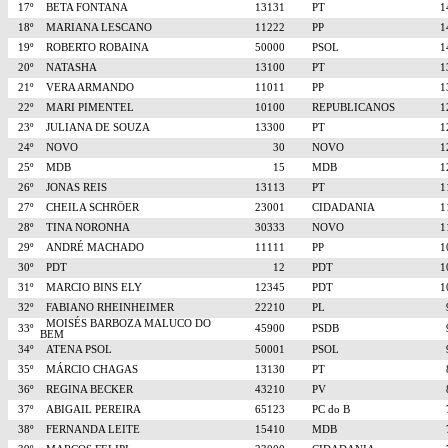
17º
BETA FONTANA
13131
PT
18º
MARIANA LESCANO
11222
PP
19º
ROBERTO ROBAINA
50000
PSOL
20º
NATASHA
13100
PT
21º
VERA ARMANDO
11011
PP
22º
MARI PIMENTEL
10100
REPUBLICANOS
23º
JULIANA DE SOUZA
13300
PT
24º
NOVO
30
NOVO
25º
MDB
15
MDB
26º
JONAS REIS
13113
PT
27º
CHEILA SCHRÖER
23001
CIDADANIA
28º
TINA NORONHA
30333
NOVO
29º
ANDRÉ MACHADO
11111
PP
30º
PDT
12
PDT
31º
MARCIO BINS ELY
12345
PDT
32º
FABIANO RHEINHEIMER
22210
PL
MOISÉS BARBOZA MALUCO DO
33º
45900
PSDB
BEM
34º
ATENA PSOL
50001
PSOL
35º
MÁRCIO CHAGAS
13130
PT
36º
REGINA BECKER
43210
PV
37º
ABIGAIL PEREIRA
65123
PC do B
38º
FERNANDA LEITE
15410
MDB