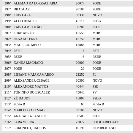
196º
ALEMAO DA BORRACHARIA
20077
PODE
197º
DR OSCAR
20100
PODE
198º
LUIS LARA
30330
NOVO
199º
ALDO BORGES
45118
PSDB
200º
LAIS CAMISOLÃO
50200
PSOL
201º
LORE ABRÃO
15555
MDB
202º
RENATA TERRA
15750
MDB
203º
MAURICIO MELO
15888
MDB
204º
PSTU
16
PSTU
205º
REDE
18
REDE
206º
XANDA MACHADO
20009
PODE
207º
PODE
20
PODE
208º
LISIANE MAIA CAMARGO
22252
PL
209º
ALEXSANDER CEBAGE
30300
NOVO
210º
ALEXANDRE MATTOS
40444
PSB
211º
TONINHO DO ESCALER
43043
PV
212º
ZÉ DAUDT
45007
PSDB
213º
PC do B
65
PC do B
214º
MARCELO ALEMAO
30100
NOVO
215º
ANA PAULA SANDER
50505
PSOL
216º
SARA VIEIRA
77077
SOLIDARIEDADE
217º
CORONEL QUADROS
10190
REPUBLICANOS