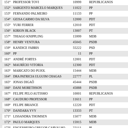
151º
PROFESSOR TOVI
10999
REPUBLICANOS
152º
SARGENTO MARCELO MARQUES
11022
PP
153º
FERNANDO PALMEIRO
11133
PP
154º
GEISA CARMO DA SILVA
12000
PDT
155º
YURI FERRER
12010
PDT
156º
KIRION BLACK
13007
PT
157º
THIAGO KNIPPLING
15999
MDB
158º
HENRY VENTURA
45045
PSDB
159º
KANDICE FABRIS
55222
PSD
160º
PP
11
PP
161º
ANDRÉ FORTES
12001
PDT
162º
MAURÍCIO VITORIA
12300
PDT
163º
MARICATO DO PUJOL
15444
MDB
164º
DRA PATRICIA ULGUIM CHAGAS
22777
PL
165º
JONAS DIGAÔ
45444
PSDB
166º
DANI MORETHSON
45888
PSDB
167º
FELIPE PELO AUTISMO
10001
REPUBLICANOS
168º
CAUDURO PROFESSOR
11611
PP
169º
FELIPE BRIANCE
12220
PDT
170º
DANDARA YVY
13333
PT
171º
LISSANDRA THOMSEN
15077
MDB
172º
PAULO MARQUES
15915
MDB
173º
ENGENHEIRO GREGOR CARVALHO
22111
PL