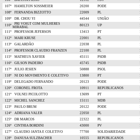
107º
HAMILTON SOSSMEIER
20200
PODE
108º
FERNANDA BIZZOTTO
22009
PL
109º
DR. CHOU YI
44544
UNIÃO
PRI VOIGT COM MULHERES
110º
80123
UP
MIRABAL
111º
PROFESSOR JEFERSON
13413
PT
112º
MARI KRUSE
22001
PL
113º
GALARDÃO
22038
PL
114º
PROFESSOR CLAUDIO FRANZEN
22100
PL
115º
MATHEUS XAVIER
45111
PSDB
116º
GILSON PADEIRO
45745
PSDB
117º
JULIO JESIEN
50888
PSOL
118º
NI DO MOVIMENTO E COLETIVO
13800
PT
119º
DELEGADO FERNANDO
20123
PODE
120º
CORONEL FROTA
10911
REPUBLICANOS
121º
VOLNEI PICOLOTTO
13699
PT
122º
MICHEL SANCHEZ
15111
MDB
123º
PAULO BRUM
20122
PODE
124º
ADRIANA VALER
22050
PL
125º
DR MARCOS
22322
PL
126º
CINTHIA BORDINI
43000
PV
127º
CLAUDIO JANTA E COLETIVO
77700
SOLIDARIEDADE
128º
DANUSA SULZBACHER
10555
REPUBLICANOS