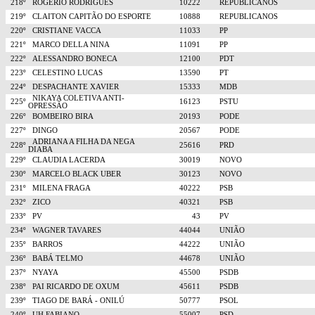
218º
ROGÉRIO RODRIGUES
10222
REPUBLICANOS
219º
CLAITON CAPITÃO DO ESPORTE
10888
REPUBLICANOS
220º
CRISTIANE VACCA
11033
PP
221º
MARCO DELLA NINA
11091
PP
222º
ALESSANDRO BONECA
12100
PDT
223º
CELESTINO LUCAS
13590
PT
224º
DESPACHANTE XAVIER
15333
MDB
NIKAYA COLETIVA ANTI-
225º
16123
PSTU
OPRESSÃO
226º
BOMBEIRO BIRA
20193
PODE
227º
DINGO
20567
PODE
ADRIANA A FILHA DA NEGA
228º
25616
PRD
DIABA
229º
CLAUDIA LACERDA
30019
NOVO
230º
MARCELO BLACK UBER
30123
NOVO
231º
MILENA FRAGA
40222
PSB
232º
ZICO
40321
PSB
233º
PV
43
PV
234º
WAGNER TAVARES
44044
UNIÃO
235º
BARROS
44222
UNIÃO
236º
BABÁ TELMO
44678
UNIÃO
237º
NYAYA
45500
PSDB
238º
PAI RICARDO DE OXUM
45611
PSDB
239º
TIAGO DE BARÁ - ONILÚ
50777
PSOL
240º
UH FABIANO
55007
PSD