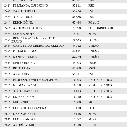
241º
FERNANDA CUPERTINO
55111
PSD
242º
VANDO LIPERT
55234
PSD
243º
JOEL JUNIOR
55888
PSD
244º
ERICK DÊNIL
65444
PC do B
245º
ANDERSON GOMES
77398
SOLIDARIEDADE
246º
SÉFORA MOTA
15001
MDB
BENINI POVO AGUERRIDO E
247º
20333
PODE
BRAVO
248º
GABRIEL DO DELEGADO CLEITON
44012
UNIÃO
249º
DJ. FÁBIO LIMA
44111
UNIÃO
250º
NANI SCHAMES
44279
UNIÃO
251º
MAIRA ROCHA
45003
PSDB
252º
BETO LIMA
45700
PSDB
253º
ANA BOHN
55511
PSD
254º
PROFESSOR WILLY SCHNEIDER
10003
REPUBLICANOS
255º
GILMAR DRAGO
10058
REPUBLICANOS
256º
JOÃO CHAVEIRO
10113
REPUBLICANOS
257º
ENZO BRETOS
10210
REPUBLICANOS
258º
MIUDINHO
11200
PP
259º
LUCIANO FALLAVENA
12120
PDT
260º
DENIS AGENTE
15118
MDB
261º
CLOVIS ANDRÉ
15877
MDB
262º
ANDRÉ GOMIDE
18018
REDE