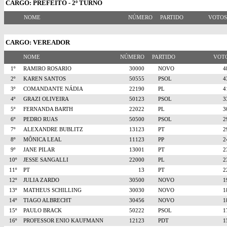
CARGO: PREFEITO - 2º TURNO
NOME
NÚMERO
PARTIDO
VOTO
CARGO: VEREADOR
NOME
NÚMERO
PARTIDO
VO
1º
RAMIRO ROSARIO
30000
NOVO
2º
KAREN SANTOS
50555
PSOL
3º
COMANDANTE NÁDIA
22190
PL
4º
GRAZI OLIVEIRA
50123
PSOL
5º
FERNANDA BARTH
22022
PL
6º
PEDRO RUAS
50500
PSOL
7º
ALEXANDRE BUBLITZ
13123
PT
8º
MÔNICA LEAL
11123
PP
9º
JANE PILAR
13001
PT
10º
JESSE SANGALLI
22000
PL
11º
PT
13
PT
12º
JULIA ZARDO
30500
NOVO
13º
MATHEUS SCHILLING
30030
NOVO
14º
TIAGO ALBRECHT
30456
NOVO
15º
PAULO BRACK
50222
PSOL
16º
PROFESSOR ENIO KAUFMANN
12123
PDT