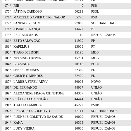
174º
PSB
40
PSB
175º
FÁTIMA CARDOSO
50211
PSOL
176º
MARCELO XAVIER O TREINADOR
55770
PSD
177º
SANDRO BESSON
77888
SOLIDARIEDADE
178º
JOSIANE FRANÇA
13477
PT
179º
REPUBLICANOS
10
REPUBLICANOS
180º
BETO SALVA CÃO
11999
PP
181º
KAPELIUS
13009
PT
182º
TIAGO BELINSKI
15190
MDB
183º
NELSINHO BERON
15234
MDB
184º
BRASINHA
20118
PODE
185º
SENSEI MORAES
22369
PL
186º
GREICE G MENDES
22400
PL
187º
LARISSA STRELIAEVV
30003
NOVO
188º
DR. FERNANDO
44007
UNIÃO
189º
ALEXANDRE FRAGA JOHNSTONE
44357
UNIÃO
190º
CLÁUDIO CONCEIÇÃO
44444
UNIÃO
191º
TIAGO AZAMBUJA
45222
PSDB
192º
LISANDRO E COLETIVO
77111
SOLIDARIEDADE
193º
RUDNEI E COLETIVO DA SAÚDE
10029
REPUBLICANOS
194º
KAKA
10303
REPUBLICANOS
195º
LUKY VIEIRA
10600
REPUBLICANOS