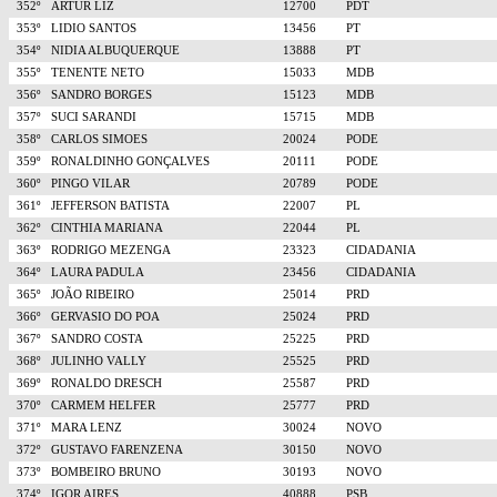
352º
ARTUR LIZ
12700
PDT
353º
LIDIO SANTOS
13456
PT
354º
NIDIA ALBUQUERQUE
13888
PT
355º
TENENTE NETO
15033
MDB
356º
SANDRO BORGES
15123
MDB
357º
SUCI SARANDI
15715
MDB
358º
CARLOS SIMOES
20024
PODE
359º
RONALDINHO GONÇALVES
20111
PODE
360º
PINGO VILAR
20789
PODE
361º
JEFFERSON BATISTA
22007
PL
362º
CINTHIA MARIANA
22044
PL
363º
RODRIGO MEZENGA
23323
CIDADANIA
364º
LAURA PADULA
23456
CIDADANIA
365º
JOÃO RIBEIRO
25014
PRD
366º
GERVASIO DO POA
25024
PRD
367º
SANDRO COSTA
25225
PRD
368º
JULINHO VALLY
25525
PRD
369º
RONALDO DRESCH
25587
PRD
370º
CARMEM HELFER
25777
PRD
371º
MARA LENZ
30024
NOVO
372º
GUSTAVO FARENZENA
30150
NOVO
373º
BOMBEIRO BRUNO
30193
NOVO
374º
IGOR AIRES
40888
PSB