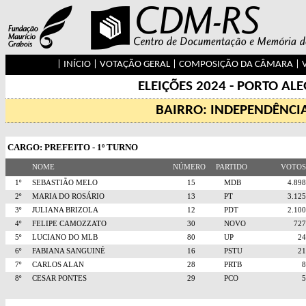
|
INÍCIO
|
VOTAÇÃO GERAL
|
COMPOSIÇÃO DA CÂMARA
|
ELEIÇÕES 2024 - PORTO AL
BAIRRO: INDEPENDÊNCI
CARGO: PREFEITO - 1º TURNO
NOME
NÚMERO
PARTIDO
VOTO
1º
SEBASTIÃO MELO
15
MDB
4.8
2º
MARIA DO ROSÁRIO
13
PT
3.1
3º
JULIANA BRIZOLA
12
PDT
2.1
4º
FELIPE CAMOZZATO
30
NOVO
72
5º
LUCIANO DO MLB
80
UP
2
6º
FABIANA SANGUINÉ
16
PSTU
2
7º
CARLOS ALAN
28
PRTB
8º
CESAR PONTES
29
PCO