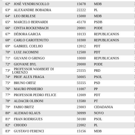
62º
JOSÉ VENDRUSCOLLO
15678
MDB
63º
ALEXANDRE BOBADRA
22222
PL
64º
LEO BERLESE
15000
MDB
65º
MARCELO BERNARDI
45170
PSDB
66º
CINTIA ROCKENBACH
20001
PODE
67º
DÉBORA GARCIA
10133
REPUBLICANOS
68º
CARLO CAROTENUTO
10300
REPUBLICANOS
69º
GABRIEL COELHO
12012
PDT
70º
LUIZ JACOMINI
12500
PDT
71º
GILVANI O GRINGO
10000
REPUBLICANOS
72º
GIOVANE BYL
20000
PODE
PROFESSOR WAMBERT DI
73º
25555
PRD
LORENZO
74º
PROF. ALEX FRAGA
50005
PSOL
75º
BRUNO ORTIZ
55555
PSD
76º
MAURO PINHEIRO
11007
PP
77º
PROFESSOR PEDRO FELICE
12009
PDT
78º
ALDACIR OLIBONI
13580
PT
79º
FABIO BRITZ
23003
CIDADANIA
80º
ALEMAO KLAUS
30999
NOVO
81º
FRAN RODRIGUES
50180
PSOL
82º
CHIODO
22002
PL
83º
GUSTAVO FERENCI
15156
MDB