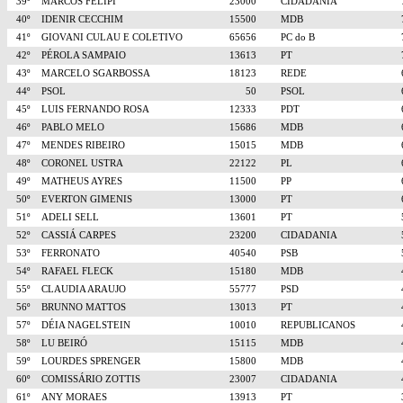
39º
MARCOS FELIPI
23000
CIDADANIA
40º
IDENIR CECCHIM
15500
MDB
41º
GIOVANI CULAU E COLETIVO
65656
PC do B
42º
PÉROLA SAMPAIO
13613
PT
43º
MARCELO SGARBOSSA
18123
REDE
44º
PSOL
50
PSOL
45º
LUIS FERNANDO ROSA
12333
PDT
46º
PABLO MELO
15686
MDB
47º
MENDES RIBEIRO
15015
MDB
48º
CORONEL USTRA
22122
PL
49º
MATHEUS AYRES
11500
PP
50º
EVERTON GIMENIS
13000
PT
51º
ADELI SELL
13601
PT
52º
CASSIÁ CARPES
23200
CIDADANIA
53º
FERRONATO
40540
PSB
54º
RAFAEL FLECK
15180
MDB
55º
CLAUDIA ARAUJO
55777
PSD
56º
BRUNNO MATTOS
13013
PT
57º
DÉIA NAGELSTEIN
10010
REPUBLICANOS
58º
LU BEIRÓ
15115
MDB
59º
LOURDES SPRENGER
15800
MDB
60º
COMISSÁRIO ZOTTIS
23007
CIDADANIA
61º
ANY MORAES
13913
PT