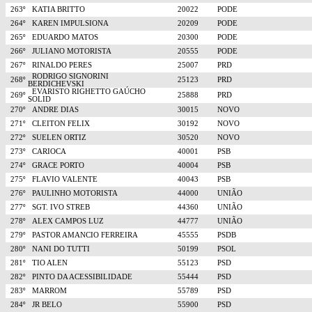
263º
KATIA BRITTO
20022
PODE
264º
KAREN IMPULSIONA
20209
PODE
265º
EDUARDO MATOS
20300
PODE
266º
JULIANO MOTORISTA
20555
PODE
267º
RINALDO PERES
25007
PRD
RODRIGO SIGNORINI
268º
25123
PRD
BERDICHEVSKI
EVARISTO RIGHETTO GAÚCHO
269º
25888
PRD
SOLID
270º
ANDRE DIAS
30015
NOVO
271º
CLEITON FELIX
30192
NOVO
272º
SUELEN ORTIZ
30520
NOVO
273º
CARIOCA
40001
PSB
274º
GRACE PORTO
40004
PSB
275º
FLAVIO VALENTE
40043
PSB
276º
PAULINHO MOTORISTA
44000
UNIÃO
277º
SGT. IVO STREB
44360
UNIÃO
278º
ALEX CAMPOS LUZ
44777
UNIÃO
279º
PASTOR AMANCIO FERREIRA
45555
PSDB
280º
NANI DO TUTTI
50199
PSOL
281º
TIO ALEN
55123
PSD
282º
PINTO DA ACESSIBILIDADE
55444
PSD
283º
MARROM
55789
PSD
284º
JR BELO
55900
PSD