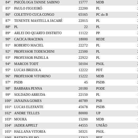
84º
PSICÓLOGA TANISE SABINO
15777
MDB
85º
PAULO FIGUEIRÓ
22200
PL
86º
COLETIVO CUCA CONGO
65165
PC do B
87º
TENENTE MASTELLA JACARÉ
22015
PL
88º
PL
22
PL
89º
ARLEI DO QUARTO DISTRITO
11122
PP
90º
CACICA IRACEMA
18000
REDE
91º
ROBERTO MACIEL
22272
PL
92º
PROFESSOR TODESCHINI
22500
PL
93º
PROFESSOR PADILLA
22922
PL
94º
MARCOS TODT
50104
PSOL
95º
LUCAS BRIZOLA
12222
PDT
96º
PROFESSOR VITORINO
15222
MDB
97º
PSDB
45
PSDB
98º
BARBARA PENNA
20180
PODE
99º
SOLDADO ARRUDA
22150
PL
100º
JANAINA GOMES
40789
PSB
101º
LUCAS ELEFANTE
45678
PSDB
102º
ANDRE TELLES
80000
UP
103º
MOURA
15200
MDB
104º
JADER APPELT
44555
UNIÃO
105º
HALLANA VITORIA
50321
PSOL
106º
BATISTA FILHO
12312
PDT