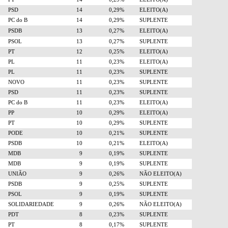
PSD
14
0,29%
ELEITO(A)
PC do B
14
0,29%
SUPLENTE
PSDB
13
0,27%
ELEITO(A)
PSOL
13
0,27%
SUPLENTE
PT
12
0,25%
ELEITO(A)
PL
11
0,23%
ELEITO(A)
PL
11
0,23%
SUPLENTE
NOVO
11
0,23%
SUPLENTE
PSD
11
0,23%
SUPLENTE
PC do B
11
0,23%
ELEITO(A)
PP
10
0,29%
ELEITO(A)
PT
10
0,29%
SUPLENTE
PODE
10
0,21%
SUPLENTE
PSDB
10
0,21%
ELEITO(A)
MDB
9
0,19%
SUPLENTE
MDB
9
0,19%
SUPLENTE
UNIÃO
9
0,26%
NÃO ELEITO(A)
PSDB
9
0,25%
SUPLENTE
PSOL
9
0,19%
SUPLENTE
SOLIDARIEDADE
9
0,26%
NÃO ELEITO(A)
PDT
8
0,23%
SUPLENTE
PT
8
0,17%
SUPLENTE