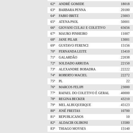
62º
ANDRÉ GOMIDE
18018
63º
BARBARA PENNA
20180
64º
FABIO BRITZ
23003
65º
ATENA PSOL
50001
66º
GIOVANI CULAU E COLETIVO
65656
67º
MAURO PINHEIRO
11007
68º
JANE PILAR
13001
69º
GUSTAVO FERENCI
15156
70º
FERNANDA LEITE
15410
71º
GALARDÃO
22038
72º
SOLDADO ARRUDA
22150
73º
ALEXANDRE BOBADRA
22222
74º
ROBERTO MACIEL
22272
75º
PL
22
76º
MARCOS FELIPI
23000
77º
RAFAEL DO COLETIVO É GERAL
40000
78º
REGINA BECKER
43210
79º
MEL ALBUQUERQUE
45123
80º
JOSÉ FREITAS
10700
81º
REPUBLICANOS
10
82º
ALDACIR OLIBONI
13580
83º
THIAGO MOYSES
15140