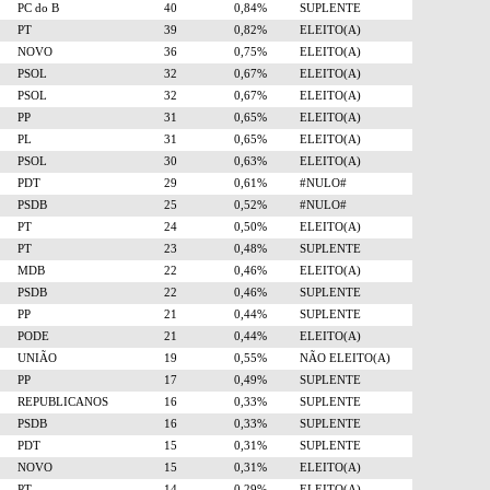
PC do B
40
0,84%
SUPLENTE
PT
39
0,82%
ELEITO(A)
NOVO
36
0,75%
ELEITO(A)
PSOL
32
0,67%
ELEITO(A)
PSOL
32
0,67%
ELEITO(A)
PP
31
0,65%
ELEITO(A)
PL
31
0,65%
ELEITO(A)
PSOL
30
0,63%
ELEITO(A)
PDT
29
0,61%
#NULO#
PSDB
25
0,52%
#NULO#
PT
24
0,50%
ELEITO(A)
PT
23
0,48%
SUPLENTE
MDB
22
0,46%
ELEITO(A)
PSDB
22
0,46%
SUPLENTE
PP
21
0,44%
SUPLENTE
PODE
21
0,44%
ELEITO(A)
UNIÃO
19
0,55%
NÃO ELEITO(A)
PP
17
0,49%
SUPLENTE
REPUBLICANOS
16
0,33%
SUPLENTE
PSDB
16
0,33%
SUPLENTE
PDT
15
0,31%
SUPLENTE
NOVO
15
0,31%
ELEITO(A)
PT
14
0,29%
ELEITO(A)