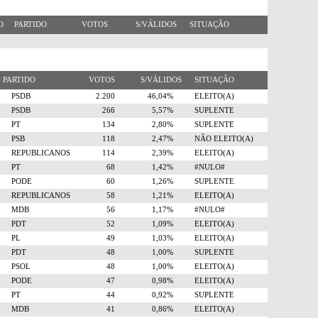
RO
PARTIDO
VOTOS
S/VÁLIDOS
SITUAÇÃO
PARTIDO
VOTOS
S/VÁLIDOS
SITUAÇÃO
PSDB
2.200
46,04%
ELEITO(A)
PSDB
266
5,57%
SUPLENTE
PT
134
2,80%
SUPLENTE
PSB
118
2,47%
NÃO ELEITO(A)
REPUBLICANOS
114
2,39%
ELEITO(A)
PT
68
1,42%
#NULO#
PODE
60
1,26%
SUPLENTE
REPUBLICANOS
58
1,21%
ELEITO(A)
MDB
56
1,17%
#NULO#
PDT
52
1,09%
ELEITO(A)
PL
49
1,03%
ELEITO(A)
PDT
48
1,00%
SUPLENTE
PSOL
48
1,00%
ELEITO(A)
PODE
47
0,98%
ELEITO(A)
PT
44
0,92%
SUPLENTE
MDB
41
0,86%
ELEITO(A)