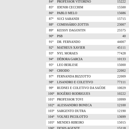
84º
PROFESSOR VITORINO
15222
85º
IDENIR CECCHIM
15500
86º
PABLO MELO
15686
87º
SUCI SARANDI
15715
88º
COMISSÁRIO ZOTTIS
23007
89º
KEISSY DAGOSTIN
25575
90º
PSB
40
91º
DR. FERNANDO
44007
92º
MATHEUS XAVIER
45111
93º
NYL MORAES
77428
94º
DÉBORA GARCIA
10133
95º
LEO BERLESE
15000
96º
CHIODO
22002
97º
FERNANDA BIZZOTTO
22009
98º
LISANDRO E COLETIVO
77111
99º
RUDNEI E COLETIVO DA SAÚDE
10029
100º
ROGÉRIO RODRIGUES
10222
101º
PROFESSOR TOVI
10999
102º
ALESSANDRO BONECA
12100
103º
SARGENTO DUTRA
12190
104º
VOLNEI PICOLOTTO
13699
105º
MENDES RIBEIRO
15015
106º
DENIS AGENTE
15118