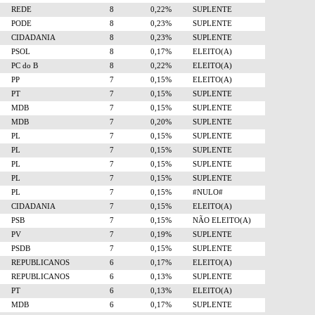
REDE
8
0,22%
SUPLENTE
PODE
8
0,23%
SUPLENTE
CIDADANIA
8
0,23%
SUPLENTE
PSOL
8
0,17%
ELEITO(A)
PC do B
8
0,22%
ELEITO(A)
PP
7
0,15%
ELEITO(A)
PT
7
0,15%
SUPLENTE
MDB
7
0,15%
SUPLENTE
MDB
7
0,20%
SUPLENTE
PL
7
0,15%
SUPLENTE
PL
7
0,15%
SUPLENTE
PL
7
0,15%
SUPLENTE
PL
7
0,15%
SUPLENTE
PL
7
0,15%
#NULO#
CIDADANIA
7
0,15%
ELEITO(A)
PSB
7
0,15%
NÃO ELEITO(A)
PV
7
0,19%
SUPLENTE
PSDB
7
0,15%
SUPLENTE
REPUBLICANOS
6
0,17%
ELEITO(A)
REPUBLICANOS
6
0,13%
SUPLENTE
PT
6
0,13%
ELEITO(A)
MDB
6
0,17%
SUPLENTE