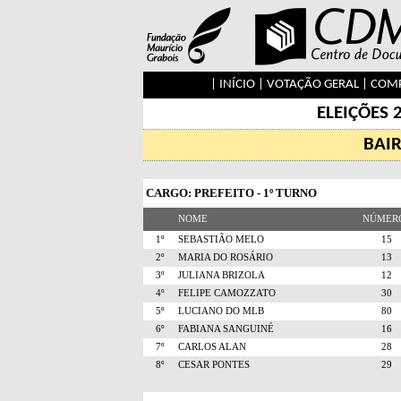
|
INÍCIO
|
VOTAÇÃO GERAL
|
COMP
ELEIÇÕES 
BAI
CARGO: PREFEITO - 1º TURNO
NOME
NÚME
1º
SEBASTIÃO MELO
1
2º
MARIA DO ROSÁRIO
1
3º
JULIANA BRIZOLA
1
4º
FELIPE CAMOZZATO
3
5º
LUCIANO DO MLB
8
6º
FABIANA SANGUINÉ
1
7º
CARLOS ALAN
2
8º
CESAR PONTES
2