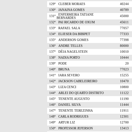
129º
CLEBER MORAES
40244
130º
JANAINA GOMES
40789
ENFERMEIRA TATIANE
131º
45000
BERNARDES
132º
PAI RICARDO DE OXUM
45611
133º
RAFAEL SALA
77057
134º
ELIESER DA BIBIPET
77333
135º
ANDERSON GOMES
77398
136º
ANDRE TELLES
80000
137º
DÉIA NAGELSTEIN
10010
138º
NADIA PORTO
10444
139º
PODE
20
140º
BRUNA
77023
141º
IARA SEVERO
15255
142º
JACKSON CABELEIREIRO
10470
143º
LIZA CENCI
10800
144º
ARLEI DO QUARTO DISTRITO
11122
145º
TENENTE AUGUSTO
11190
146º
DANIEL SILVA
11444
147º
TENENTE TEREZINHA
11911
148º
CARLA RODRIGUES
12301
149º
ARTUR LIZ
12700
150º
PROFESSOR JEFERSON
13413