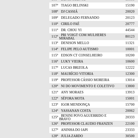
107º
TIAGO BELINSKI
15190
108º
DJ CASSIÁ
20020
109º
DELEGADO FERNANDO
20123
110º
CIRILO FAÉ
20777
111º
DR. CHOU YI
44544
PRI VOIGT COM MULHERES
112º
80123
MIRABAL
113º
DENISON MELLO
11321
114º
FELIPE PELO AUTISMO
10001
115º
EDSON CT CONSELHEIRO
10200
116º
LUKY VIEIRA
10600
117º
LUCAS BRIZOLA
12222
118º
MAURÍCIO VITORIA
12300
119º
PROFESSOR CÁSSIO MOREIRA
13014
120º
NI DO MOVIMENTO E COLETIVO
13800
121º
ANY MORAES
13913
122º
SÉFORA MOTA
15001
123º
IGOR MENDONÇA
15700
124º
YASSANAN COSTA
20062
BENINI POVO AGUERRIDO E
125º
20333
BRAVO
126º
PROFESSOR CLAUDIO FRANZEN
22100
127º
ANINHA DO IAPI
23333
128º
JULIA ZARDO
30500