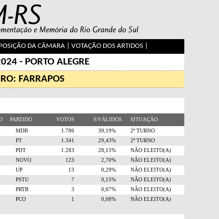
OSIÇÃO DA CÂMARA
|
VOTAÇÃO DOS ARTIDOS
|
2024 - PORTO ALEGRE
RRO: FARRAPOS
RO
PARTIDO
VOTOS
S/VÁLIDOS
SITUAÇÃO
5
MDB
1.786
39,19%
2º TURNO
3
PT
1.341
29,43%
2º TURNO
2
PDT
1.283
28,15%
NÃO ELEITO(A)
0
NOVO
123
2,70%
NÃO ELEITO(A)
0
UP
13
0,29%
NÃO ELEITO(A)
6
PSTU
7
0,15%
NÃO ELEITO(A)
8
PRTB
3
0,07%
NÃO ELEITO(A)
9
PCO
1
0,08%
NÃO ELEITO(A)