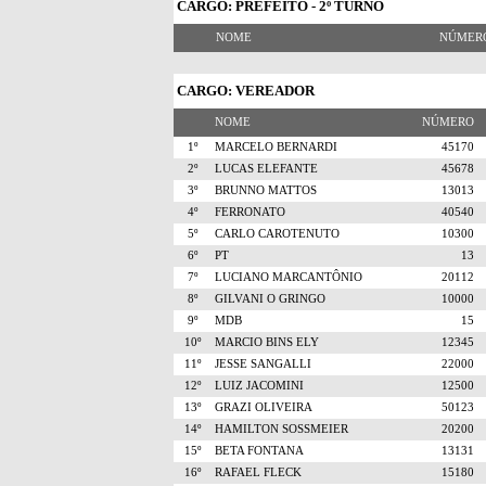
CARGO: PREFEITO - 2º TURNO
NOME
NÚME
CARGO: VEREADOR
NOME
NÚMERO
1º
MARCELO BERNARDI
45170
2º
LUCAS ELEFANTE
45678
3º
BRUNNO MATTOS
13013
4º
FERRONATO
40540
5º
CARLO CAROTENUTO
10300
6º
PT
13
7º
LUCIANO MARCANTÔNIO
20112
8º
GILVANI O GRINGO
10000
9º
MDB
15
10º
MARCIO BINS ELY
12345
11º
JESSE SANGALLI
22000
12º
LUIZ JACOMINI
12500
13º
GRAZI OLIVEIRA
50123
14º
HAMILTON SOSSMEIER
20200
15º
BETA FONTANA
13131
16º
RAFAEL FLECK
15180