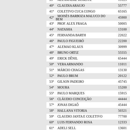
40º
CLAUDIA ARAUJO
55777
41º
COLETIVO CUCA CONGO
65165
MOISÉS BARBOZA MALUCO DO
42º
45900
BEM
43º
PROF. ALEX FRAGA
50005
44º
NATASHA
13100
45º
FERNANDA BARTH
22022
46º
PAULO FIGUEIRÓ
22200
47º
ALEMAO KLAUS
30999
48º
BRUNO ORTIZ
55555
49º
ERICK DÊNIL
65444
50º
VERA ARMANDO
11011
51º
MÁRCIO CHAGAS
13130
52º
PAULO BRUM
20122
53º
GILSON PADEIRO
45745
54º
MOURA
15200
55º
PAULO MARQUES
15915
56º
CLÁUDIO CONCEIÇÃO
44444
57º
JONAS DIGAÔ
45444
58º
HALLANA VITORIA
50321
59º
CLAUDIO JANTA E COLETIVO
77700
60º
LUIS FERNANDO ROSA
12333
61º
ADELI SELL
13601