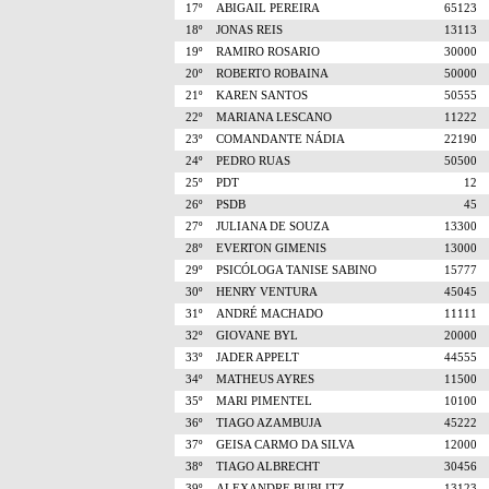
17º
ABIGAIL PEREIRA
65123
18º
JONAS REIS
13113
19º
RAMIRO ROSARIO
30000
20º
ROBERTO ROBAINA
50000
21º
KAREN SANTOS
50555
22º
MARIANA LESCANO
11222
23º
COMANDANTE NÁDIA
22190
24º
PEDRO RUAS
50500
25º
PDT
12
26º
PSDB
45
27º
JULIANA DE SOUZA
13300
28º
EVERTON GIMENIS
13000
29º
PSICÓLOGA TANISE SABINO
15777
30º
HENRY VENTURA
45045
31º
ANDRÉ MACHADO
11111
32º
GIOVANE BYL
20000
33º
JADER APPELT
44555
34º
MATHEUS AYRES
11500
35º
MARI PIMENTEL
10100
36º
TIAGO AZAMBUJA
45222
37º
GEISA CARMO DA SILVA
12000
38º
TIAGO ALBRECHT
30456
39º
ALEXANDRE BUBLITZ
13123