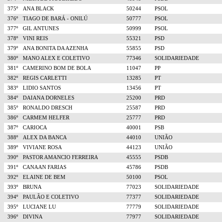
375º
ANA BLACK
50244
PSOL
376º
TIAGO DE BARÁ - ONILÚ
50777
PSOL
377º
GIL ANTUNES
50999
PSOL
378º
VINI REIS
55321
PSD
379º
ANA BONITA DA AZENHA
55855
PSD
380º
MANO ALEX E COLETIVO
77346
SOLIDARIEDADE
381º
CAMERINO BOM DE BOLA
11047
PP
382º
REGIS CARLETTI
13285
PT
383º
LIDIO SANTOS
13456
PT
384º
DAIANA DORNELES
25200
PRD
385º
RONALDO DRESCH
25587
PRD
386º
CARMEM HELFER
25777
PRD
387º
CARIOCA
40001
PSB
388º
ALEX DA BANCA
44010
UNIÃO
389º
VIVIANE ROSA
44123
UNIÃO
390º
PASTOR AMANCIO FERREIRA
45555
PSDB
391º
CANAAN FARIAS
45786
PSDB
392º
ELAINE DE BEM
50100
PSOL
393º
BRUNA
77023
SOLIDARIEDADE
394º
PAULÃO E COLETIVO
77377
SOLIDARIEDADE
395º
LUCIANE LU
77779
SOLIDARIEDADE
396º
DIVINA
77977
SOLIDARIEDADE