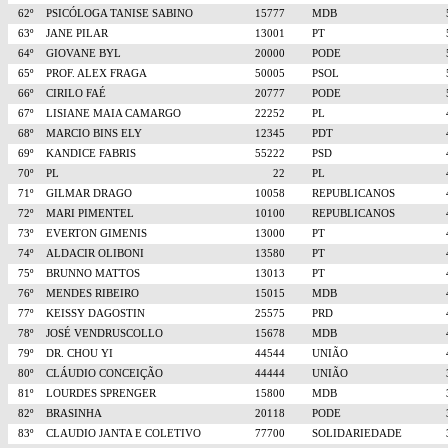
62º
PSICÓLOGA TANISE SABINO
15777
MDB
63º
JANE PILAR
13001
PT
64º
GIOVANE BYL
20000
PODE
65º
PROF. ALEX FRAGA
50005
PSOL
66º
CIRILO FAÉ
20777
PODE
67º
LISIANE MAIA CAMARGO
22252
PL
68º
MARCIO BINS ELY
12345
PDT
69º
KANDICE FABRIS
55222
PSD
70º
PL
22
PL
71º
GILMAR DRAGO
10058
REPUBLICANOS
72º
MARI PIMENTEL
10100
REPUBLICANOS
73º
EVERTON GIMENIS
13000
PT
74º
ALDACIR OLIBONI
13580
PT
75º
BRUNNO MATTOS
13013
PT
76º
MENDES RIBEIRO
15015
MDB
77º
KEISSY DAGOSTIN
25575
PRD
78º
JOSÉ VENDRUSCOLLO
15678
MDB
79º
DR. CHOU YI
44544
UNIÃO
80º
CLÁUDIO CONCEIÇÃO
44444
UNIÃO
81º
LOURDES SPRENGER
15800
MDB
82º
BRASINHA
20118
PODE
83º
CLAUDIO JANTA E COLETIVO
77700
SOLIDARIEDADE