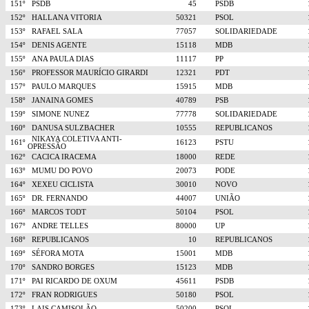
151º
PSDB
45
PSDB
152º
HALLANA VITORIA
50321
PSOL
153º
RAFAEL SALA
77057
SOLIDARIEDADE
154º
DENIS AGENTE
15118
MDB
155º
ANA PAULA DIAS
11117
PP
156º
PROFESSOR MAURÍCIO GIRARDI
12321
PDT
157º
PAULO MARQUES
15915
MDB
158º
JANAINA GOMES
40789
PSB
159º
SIMONE NUNEZ
77778
SOLIDARIEDADE
160º
DANUSA SULZBACHER
10555
REPUBLICANOS
NIKAYA COLETIVA ANTI-
161º
16123
PSTU
OPRESSÃO
162º
CACICA IRACEMA
18000
REDE
163º
MUMU DO POVO
20073
PODE
164º
XEXEU CICLISTA
30010
NOVO
165º
DR. FERNANDO
44007
UNIÃO
166º
MARCOS TODT
50104
PSOL
167º
ANDRE TELLES
80000
UP
168º
REPUBLICANOS
10
REPUBLICANOS
169º
SÉFORA MOTA
15001
MDB
170º
SANDRO BORGES
15123
MDB
171º
PAI RICARDO DE OXUM
45611
PSDB
172º
FRAN RODRIGUES
50180
PSOL
173º
LAIS CAMISOLÃO
50200
PSOL