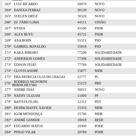
263º
LUIZ RICARDO
30070
NOVO
264º
DANIXA FERRAZ
30130
NOVO
265º
SUELEN ORTIZ
30520
NOVO
266º
DJ. FÁBIO LIMA
44111
UNIÃO
267º
NYAYA
45500
PSDB
268º
ALEX BUYU
45721
PSDB
269º
ANA BOHN
55511
PSD
270º
GABRIEL RONALDO
55818
PSD
271º
KAKÁ RIBEIRO
77200
SOLIDARIEDADE
272º
ANDERSON GOMES
77398
SOLIDARIEDADE
273º
EDISON FEIJÓ
77789
SOLIDARIEDADE
274º
CLOVIS ANDRÉ
15877
MDB
275º
DRA PATRICIA ULGUIM CHAGAS
22777
PL
RODRIGO SIGNORINI
276º
25123
PRD
BERDICHEVSKI
277º
ANDRE DIAS
30015
NOVO
278º
NATHY ULGUIM
11000
PP
279º
BATISTA FILHO
12312
PDT
280º
DESPACHANTE XAVIER
15333
MDB
281º
IGOR MENDONÇA
15700
MDB
282º
ANDRÉ GOMIDE
18018
REDE
283º
EDUARDO MATOS
20300
PODE
284º
PINGO VILAR
20789
PODE