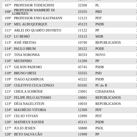
107º
PROFESSOR TODESCHINI
22500
PL
PROFESSOR WAMBERT DI
108º
25555
PRD
LORENZO
109º
PROFESSOR ENIO KAUFMANN
12123
PDT
110º
MEL ALBUQUERQUE
45123
PSDB
111º
ARLEI DO QUARTO DISTRITO
11122
PP
112º
LU BEIRÓ
15115
MDB
113º
JOSÉ FREITAS
10700
REPUBLICANOS
114º
PAULO BRUM
20122
PODE
115º
TINA NORONHA
30333
NOVO
116º
MIUDINHO
11200
PP
117º
GILSON PADEIRO
45745
PSDB
118º
BRUNO ORTIZ
55555
PSD
119º
TIAGO AZAMBUJA
45222
PSDB
120º
COLETIVO CUCA CONGO
65165
PC do B
121º
CHEILA SCHRÖER
23001
CIDADANIA
122º
FELIPE PELO AUTISMO
10001
REPUBLICANOS
123º
DÉIA NAGELSTEIN
10010
REPUBLICANOS
124º
MAURÍCIO VITORIA
12300
PDT
125º
CELSO VIVIAN
12999
PDT
126º
MATHEUS XAVIER
45111
PSDB
127º
JULIO JESIEN
50888
PSOL
128º
BETO SALVA CÃO
11999
PP