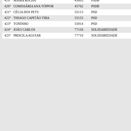
419º
MAIRA ROCHA
45003
PSDB
420º
COMISSÁRIA ANA TÓPPOR
45762
PSDB
421º
CÉLIA DOS PETS
55113
PSD
422º
THIAGO CAPITÃO TIBA
55155
PSD
423º
TONINHO
55914
PSD
424º
JOÃO CARLOS
77156
SOLIDARIEDADE
425º
PRISCILA AGUIAR
77710
SOLIDARIEDADE