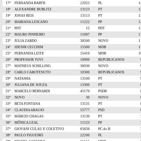
17º
FERNANDA BARTH
22022
PL
18º
ALEXANDRE BUBLITZ
13123
PT
19º
JONAS REIS
13113
PT
20º
MARIANA LESCANO
11222
PP
21º
PDT
12
PDT
22º
MAURO PINHEIRO
11007
PP
23º
JULIA ZARDO
30500
NOVO
24º
IDENIR CECCHIM
15500
MDB
25º
FERNANDA LEITE
15410
MDB
26º
PROFESSOR TOVI
10999
REPUBLICANOS
27º
MATHEUS SCHILLING
30030
NOVO
28º
CARLO CAROTENUTO
10300
REPUBLICANOS
29º
NATASHA
13100
PT
30º
JULIANA DE SOUZA
13300
PT
31º
MARCELO BERNARDI
45170
PSDB
32º
NOVO
30
NOVO
33º
BETA FONTANA
13131
PT
34º
CLAUDIA ARAUJO
55777
PSD
35º
MÁRCIO CHAGAS
13130
PT
36º
MÔNICA LEAL
11123
PP
37º
GIOVANI CULAU E COLETIVO
65656
PC do B
38º
PAULO FIGUEIRÓ
22200
PL