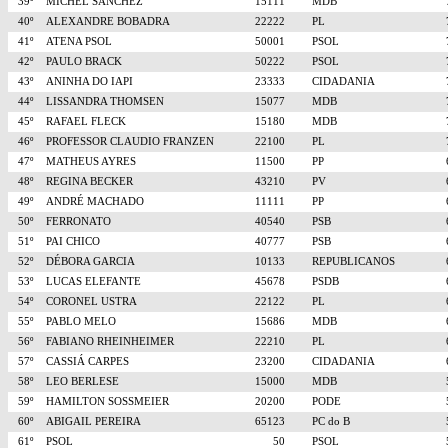
39º
MICHEL SANCHEZ
15111
MDB
40º
ALEXANDRE BOBADRA
22222
PL
41º
ATENA PSOL
50001
PSOL
42º
PAULO BRACK
50222
PSOL
43º
ANINHA DO IAPI
23333
CIDADANIA
44º
LISSANDRA THOMSEN
15077
MDB
45º
RAFAEL FLECK
15180
MDB
46º
PROFESSOR CLAUDIO FRANZEN
22100
PL
47º
MATHEUS AYRES
11500
PP
48º
REGINA BECKER
43210
PV
49º
ANDRÉ MACHADO
11111
PP
50º
FERRONATO
40540
PSB
51º
PAI CHICO
40777
PSB
52º
DÉBORA GARCIA
10133
REPUBLICANOS
53º
LUCAS ELEFANTE
45678
PSDB
54º
CORONEL USTRA
22122
PL
55º
PABLO MELO
15686
MDB
56º
FABIANO RHEINHEIMER
22210
PL
57º
CASSIÁ CARPES
23200
CIDADANIA
58º
LEO BERLESE
15000
MDB
59º
HAMILTON SOSSMEIER
20200
PODE
60º
ABIGAIL PEREIRA
65123
PC do B
61º
PSOL
50
PSOL