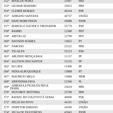
352º
RINALDO PERES
25007
PRD
353º
GILMAR MAMARO
25625
PRD
354º
CLEBER MORAES
40244
PSB
355º
ADRIANO SANTANA
44737
UNIÃO
356º
DANI MORETHSON
45888
PSDB
357º
MARCELO XAVIER O TREINADOR
55770
PSD
358º
RAMBO
12368
PDT
359º
ARTUR LIZ
12700
PDT
360º
DAVISON SOARES
13655
PT
361º
NARCISO
25222
PRD
362º
TIO ALEN
55123
PSD
363º
ARLINDO MENÇA BAIA
11137
PP
364º
ALLYSON DOS SANTOS
11255
PP
365º
DJ CATA
11400
PP
366º
NIDIA ALBUQUERQUE
13888
PT
367º
MAURICIO MELO
15888
MDB
368º
SIMONINHA FAVA
22300
PL
ADRIANA A FILHA DA NEGA
369º
25616
PRD
DIABA
370º
MOTOBOY MOTINHA
25700
PRD
371º
RAFAEL DO COLETIVO É GERAL
40000
PSB
372º
HÉLIO DO POVO
44101
UNIÃO
373º
INSPETOR FABIANO
44500
UNIÃO
374º
NILSA DE FIGUEIREDO
45945
PSDB