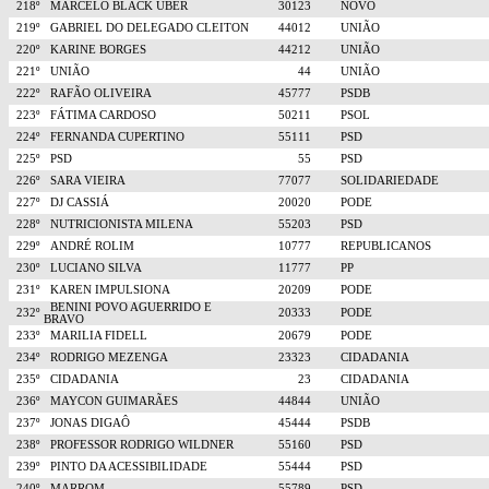
218º
MARCELO BLACK UBER
30123
NOVO
219º
GABRIEL DO DELEGADO CLEITON
44012
UNIÃO
220º
KARINE BORGES
44212
UNIÃO
221º
UNIÃO
44
UNIÃO
222º
RAFÃO OLIVEIRA
45777
PSDB
223º
FÁTIMA CARDOSO
50211
PSOL
224º
FERNANDA CUPERTINO
55111
PSD
225º
PSD
55
PSD
226º
SARA VIEIRA
77077
SOLIDARIEDADE
227º
DJ CASSIÁ
20020
PODE
228º
NUTRICIONISTA MILENA
55203
PSD
229º
ANDRÉ ROLIM
10777
REPUBLICANOS
230º
LUCIANO SILVA
11777
PP
231º
KAREN IMPULSIONA
20209
PODE
BENINI POVO AGUERRIDO E
232º
20333
PODE
BRAVO
233º
MARILIA FIDELL
20679
PODE
234º
RODRIGO MEZENGA
23323
CIDADANIA
235º
CIDADANIA
23
CIDADANIA
236º
MAYCON GUIMARÃES
44844
UNIÃO
237º
JONAS DIGAÔ
45444
PSDB
238º
PROFESSOR RODRIGO WILDNER
55160
PSD
239º
PINTO DA ACESSIBILIDADE
55444
PSD
240º
MARROM
55789
PSD