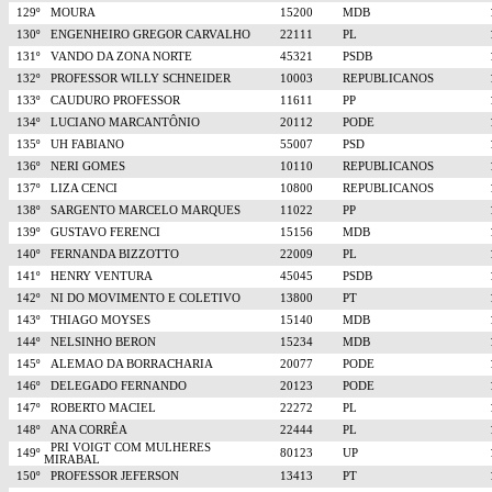
129º
MOURA
15200
MDB
130º
ENGENHEIRO GREGOR CARVALHO
22111
PL
131º
VANDO DA ZONA NORTE
45321
PSDB
132º
PROFESSOR WILLY SCHNEIDER
10003
REPUBLICANOS
133º
CAUDURO PROFESSOR
11611
PP
134º
LUCIANO MARCANTÔNIO
20112
PODE
135º
UH FABIANO
55007
PSD
136º
NERI GOMES
10110
REPUBLICANOS
137º
LIZA CENCI
10800
REPUBLICANOS
138º
SARGENTO MARCELO MARQUES
11022
PP
139º
GUSTAVO FERENCI
15156
MDB
140º
FERNANDA BIZZOTTO
22009
PL
141º
HENRY VENTURA
45045
PSDB
142º
NI DO MOVIMENTO E COLETIVO
13800
PT
143º
THIAGO MOYSES
15140
MDB
144º
NELSINHO BERON
15234
MDB
145º
ALEMAO DA BORRACHARIA
20077
PODE
146º
DELEGADO FERNANDO
20123
PODE
147º
ROBERTO MACIEL
22272
PL
148º
ANA CORRÊA
22444
PL
PRI VOIGT COM MULHERES
149º
80123
UP
MIRABAL
150º
PROFESSOR JEFERSON
13413
PT