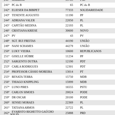
241º
PC do B
65
PC do B
242º
ELIESER DA BIBIPET
77333
SOLIDARIEDADE
243º
TENENTE AUGUSTO
11190
PP
244º
ADRIANA VALER
22050
PL
245º
CAPITÃO MEDINA
22193
PL
246º
CRISTIANA KRIESE
30600
NOVO
247º
PV
43
PV
248º
SGT. RUI FREITAS
44190
UNIÃO
249º
NANI SCHAMES
44279
UNIÃO
250º
LUKY VIEIRA
10600
REPUBLICANOS
251º
GISELLE HÜBBE
11234
PP
252º
SARGENTO DUTRA
12190
PDT
253º
CARLA RODRIGUES
12301
PDT
254º
PROFESSOR CÁSSIO MOREIRA
13014
PT
255º
RENATA TERRA
15750
MDB
256º
THIAGO KNIPPLING
15999
MDB
257º
LUNO PIRES
16555
PSTU
258º
CARLOS SIMOES
20024
PODE
259º
DR OSCAR
20100
PODE
260º
SENSEI MORAES
22369
PL
261º
TATIANA ARMOS
22722
PL
EVARISTO RIGHETTO GAÚCHO
262º
25888
PRD
SOLID