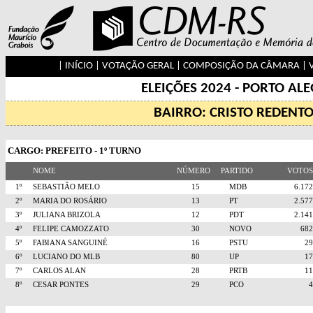
|
INÍCIO
|
VOTAÇÃO GERAL
|
COMPOSIÇÃO DA CÂMARA
|
ELEIÇÕES 2024 - PORTO AL
BAIRRO: CRISTO REDENT
CARGO: PREFEITO - 1º TURNO
NOME
NÚMERO
PARTIDO
VOTO
1º
SEBASTIÃO MELO
15
MDB
6.1
2º
MARIA DO ROSÁRIO
13
PT
2.5
3º
JULIANA BRIZOLA
12
PDT
2.1
4º
FELIPE CAMOZZATO
30
NOVO
68
5º
FABIANA SANGUINÉ
16
PSTU
2
6º
LUCIANO DO MLB
80
UP
1
7º
CARLOS ALAN
28
PRTB
1
8º
CESAR PONTES
29
PCO