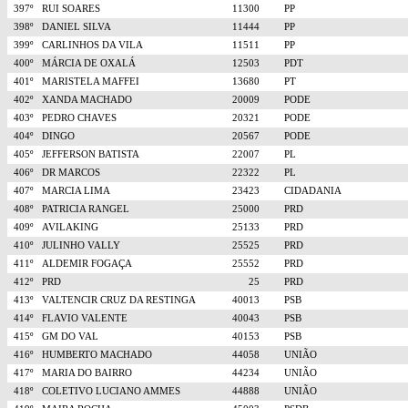
397º
RUI SOARES
11300
PP
398º
DANIEL SILVA
11444
PP
399º
CARLINHOS DA VILA
11511
PP
400º
MÁRCIA DE OXALÁ
12503
PDT
401º
MARISTELA MAFFEI
13680
PT
402º
XANDA MACHADO
20009
PODE
403º
PEDRO CHAVES
20321
PODE
404º
DINGO
20567
PODE
405º
JEFFERSON BATISTA
22007
PL
406º
DR MARCOS
22322
PL
407º
MARCIA LIMA
23423
CIDADANIA
408º
PATRICIA RANGEL
25000
PRD
409º
AVILAKING
25133
PRD
410º
JULINHO VALLY
25525
PRD
411º
ALDEMIR FOGAÇA
25552
PRD
412º
PRD
25
PRD
413º
VALTENCIR CRUZ DA RESTINGA
40013
PSB
414º
FLAVIO VALENTE
40043
PSB
415º
GM DO VAL
40153
PSB
416º
HUMBERTO MACHADO
44058
UNIÃO
417º
MARIA DO BAIRRO
44234
UNIÃO
418º
COLETIVO LUCIANO AMMES
44888
UNIÃO