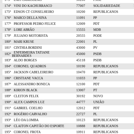
174º
VINI DO KACHURRASCO
77007
SOLIDARIEDADE
175º
EDSON CT CONSELHEIRO
10200
REPUBLICANOS
176º
MARCO DELLA NINA
11091
PP
177º
PROFESSOR PEDRO FELICE
12009
PDT
178º
LORE ABRÃO
15555
MDB
179º
JULIANO MOTORISTA
20555
PODE
180º
MARI KRUSE
22001
PL
181º
CINTHIA BORDINI
43000
PV
ENFERMEIRA TATIANE
182º
45000
PSDB
BERNARDES
183º
ALDO BORGES
45118
PSDB
184º
CORONEL QUADROS
10190
REPUBLICANOS
185º
JACKSON CABELEIREIRO
10470
REPUBLICANOS
186º
CRISTIANE VACCA
11033
PP
187º
ALESSANDRO BONECA
12100
PDT
188º
KIRION BLACK
13007
PT
189º
CLEITON FELIX
30192
NOVO
190º
ALEX CAMPOS LUZ
44777
UNIÃO
191º
GABRIEL COELHO
12012
PDT
192º
ROGÉRIO CARVALHO
22727
PL
193º
LÉO DA LOMBA
10123
REPUBLICANOS
194º
CLAITON CAPITÃO DO ESPORTE
10888
REPUBLICANOS
195º
CORONEL FROTA
10911
REPUBLICANOS