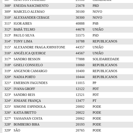
308º
ENEIDA NASCIMENTO
25678
PRD
309º
MARCELO ALEMAO
30100
NOVO
310º
ALEXSANDER CEBAGE
30300
NOVO
311º
IGOR AIRES
40888
PSB
312º
BABÁ TELMO
44678
UNIÃO
313º
PAULO SILVA
55575
PSD
314º
TONY LIMA
10788
REPUBLICANOS
315º
ALEXANDRE FRAGA JOHNSTONE
44357
UNIÃO
316º
ANGÉLICA QUEIROZ
44567
UNIÃO
317º
SANDRO BESSON
77888
SOLIDARIEDADE
318º
GISELI CONSUELO
10060
REPUBLICANOS
319º
ANGENOR CAMARGO
10400
REPUBLICANOS
320º
NADIA PORTO
10444
REPUBLICANOS
321º
EMERSON FAGUNDES
11015
PP
322º
IVANA GROFF
12122
PDT
323º
SANDRO REIS
12521
PDT
324º
JOSIANE FRANÇA
13477
PT
325º
SIMONE ESPINDOLA
20002
PODE
326º
KATIA BRITTO
20022
PODE
327º
YASSANAN COSTA
20062
PODE
328º
BOMBEIRO BIRA
20193
PODE
329º
SÃO
20765
PODE