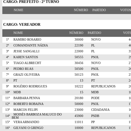
CARGO: PREFEITO - 2º TURNO
NOME
NÚMERO
PARTIDO
VOTO
CARGO: VEREADOR
NOME
NÚMERO
PARTIDO
VO
1º
RAMIRO ROSARIO
30000
NOVO
2º
COMANDANTE NÁDIA
22190
PL
3º
JESSE SANGALLI
22000
PL
4º
KAREN SANTOS
50555
PSOL
5º
TIAGO ALBRECHT
30456
NOVO
6º
PEDRO RUAS
50500
PSOL
7º
GRAZI OLIVEIRA
50123
PSOL
8º
PT
13
PT
9º
ROGÉRIO RODRIGUES
10222
REPUBLICANOS
10º
MDB
15
MDB
11º
BARBARA PENNA
20180
PODE
12º
ROBERTO ROBAINA
50000
PSOL
13º
MARCOS FELIPI
23000
CIDADANIA
MOISÉS BARBOZA MALUCO DO
14º
45900
PSDB
BEM
15º
VERA ARMANDO
11011
PP
16º
GILVANI O GRINGO
10000
REPUBLICANOS