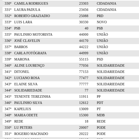
330º
CAMILA RODRIGUES
23303
CIDADANIA
331º
LAURA PADULA
23456
CIDADANIA
332º
ROBERTO GRAZIADIO
25088
PRD
333º
LUIS LARA
30330
NOVO
334º
PSB
40
PSB
335º
PAULINHO MOTORISTA
44000
UNIÃO
336º
JOSÉ CLAVELIN
44170
UNIÃO
337º
BARROS
44222
UNIÃO
338º
CARLA FOTÓGRAFA
44999
UNIÃO
339º
MARONA
55115
PSD
340º
ALINE LOURENÇO
77056
SOLIDARIEDADE
341º
DITONEL
77153
SOLIDARIEDADE
342º
LUCIANO ROSA
77477
SOLIDARIEDADE
343º
ELAINE SILVA
77777
SOLIDARIEDADE
344º
SOLIDARIEDADE
77
SOLIDARIEDADE
345º
TENENTE TEREZINHA
11911
PP
346º
PAULINHO SILVA
12612
PDT
347º
KAPELIUS
13009
PT
348º
MARIA ODETE
15300
MDB
349º
REDE
18
REDE
350º
LU PETERS
20007
PODE
351º
ROGERIO MACHADO
20222
PODE