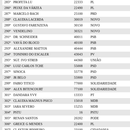
285º
PROFETA LU
22333
PL
286º
PEIXE DA VÁRZEA
22490
PL
287º
MARCELO BACH
25100
PRD
288º
CLAUDIA LACERDA
30019
NOVO
289º
GUSTAVO FARENZENA
30150
NOVO
290º
VENDELINO
30321
NOVO
291º
DR. SCHNEIDER
40011
PSB
292º
VAVÁ DO BLOCO
40100
PSB
293º
ALEXANDRE MATTOS
40444
PSB
294º
TONINHO DO ESCALER
43043
PV
295º
SGT. IVO STREB
44360
UNIÃO
296º
LUIZ CARLOS TCHE
55008
PSD
297º
SINOCA
55778
PSD
298º
JR BELO
55900
PSD
299º
FABIO TITICO
77000
SOLIDARIEDADE
300º
ALEX BITENCOURT
77100
SOLIDARIEDADE
301º
DANDARA YVY
13333
PT
302º
CLAUDIA MAGNUS PSICO
15018
MDB
303º
IARA SEVERO
15255
MDB
304º
PSTU
16
PSTU
305º
RENAN SANTOS
20202
PODE
306º
GREICE G MENDES
22400
PL
307º
CLAYTON PINHEIRO
23100
CIDADANIA