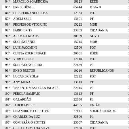
84º
MARCELO SGARBOSSA
18123
REDE
85º
ERICK DÊNIL
65444
PC do B
86º
LUIS FERNANDO ROSA
12333
PDT
87º
ADELI SELL
13601
PT
88º
PROFESSOR VITORINO
15222
MDB
89º
FABIO BRITZ
23003
CIDADANIA
90º
ALEMAO KLAUS
30999
NOVO
91º
SUCI SARANDI
15715
MDB
92º
LUIZ JACOMINI
12500
PDT
93º
CINTIA ROCKENBACH
20001
PODE
94º
YURI FERRER
12010
PDT
95º
SOLDADO ARRUDA
22150
PL
96º
ENZO BRETOS
10210
REPUBLICANOS
97º
LUCAS BRIZOLA
12222
PDT
98º
ANY MORAES
13913
PT
99º
TENENTE MASTELLA JACARÉ
22015
PL
100º
PÉROLA SAMPAIO
13613
PT
101º
GALARDÃO
22038
PL
102º
JADER APPELT
44555
UNIÃO
103º
LISANDRO E COLETIVO
77111
SOLIDARIEDADE
104º
CHARLES DA LUZ
22800
PL
105º
COMISSÁRIO ZOTTIS
23007
CIDADANIA
106º
GEISA CARMO DA SILVA
12000
PDT