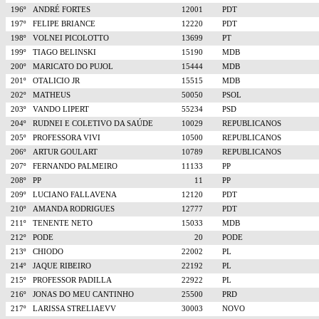
196º
ANDRÉ FORTES
12001
PDT
197º
FELIPE BRIANCE
12220
PDT
198º
VOLNEI PICOLOTTO
13699
PT
199º
TIAGO BELINSKI
15190
MDB
200º
MARICATO DO PUJOL
15444
MDB
201º
OTALICIO JR
15515
MDB
202º
MATHEUS
50050
PSOL
203º
VANDO LIPERT
55234
PSD
204º
RUDNEI E COLETIVO DA SAÚDE
10029
REPUBLICANOS
205º
PROFESSORA VIVI
10500
REPUBLICANOS
206º
ARTUR GOULART
10789
REPUBLICANOS
207º
FERNANDO PALMEIRO
11133
PP
208º
PP
11
PP
209º
LUCIANO FALLAVENA
12120
PDT
210º
AMANDA RODRIGUES
12777
PDT
211º
TENENTE NETO
15033
MDB
212º
PODE
20
PODE
213º
CHIODO
22002
PL
214º
JAQUE RIBEIRO
22192
PL
215º
PROFESSOR PADILLA
22922
PL
216º
JONAS DO MEU CANTINHO
25500
PRD
217º
LARISSA STRELIAEVV
30003
NOVO