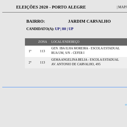
ELEIÇÕES 2020 - PORTO ALEGRE
| MAPA
BAIRRO:
JARDIM CARVALHO
CANDIDATO(A):
UP | 80 | UP
ZONA
LOCAL/ENDEREÇO
GEN. IBA ILHA MOREIRA - ESCOLA ESTADUAL
1º
113
RUA UM, S/N - CEFER I
GEMA ANGELINA BELIA - ESCOLA ESTADUAL
2º
113
AV. ANTONIO DE CARVALHO, 495
c