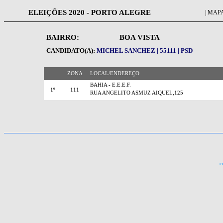
ELEIÇÕES 2020 - PORTO ALEGRE
| MAPA
BAIRRO:
BOA VISTA
CANDIDATO(A):
MICHEL SANCHEZ | 55111 | PSD
ZONA
LOCAL/ENDEREÇO
BAHIA - E.E.E.F.
1º
111
RUA ANGELITO ASMUZ AIQUEL,125
c