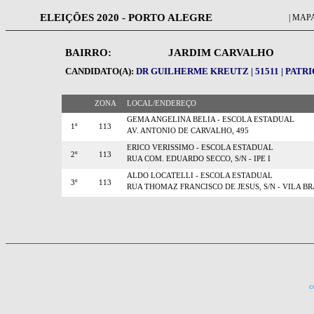
ELEIÇÕES 2020 - PORTO ALEGRE
| MAPA
BAIRRO:
JARDIM CARVALHO
CANDIDATO(A):
DR GUILHERME KREUTZ | 51511 | PATR
ZONA
LOCAL/ENDEREÇO
GEMA ANGELINA BELIA - ESCOLA ESTADUAL
1º
113
AV. ANTONIO DE CARVALHO, 495
ERICO VERISSIMO - ESCOLA ESTADUAL
2º
113
RUA COM. EDUARDO SECCO, S/N - IPE I
ALDO LOCATELLI - ESCOLA ESTADUAL
3º
113
RUA THOMAZ FRANCISCO DE JESUS, S/N - VILA BR
c