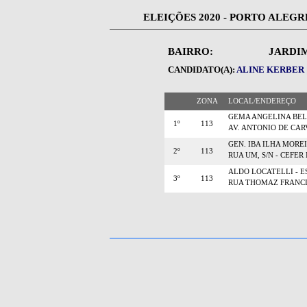
ELEIÇÕES 2020 - PORTO ALEGR
BAIRRO:
JARDI
CANDIDATO(A):
ALINE KERBER | 
ZONA
LOCAL/ENDEREÇO
GEMA ANGELINA BEL
1º
113
AV. ANTONIO DE CAR
GEN. IBA ILHA MORE
2º
113
RUA UM, S/N - CEFER 
ALDO LOCATELLI - 
3º
113
RUA THOMAZ FRANCISC