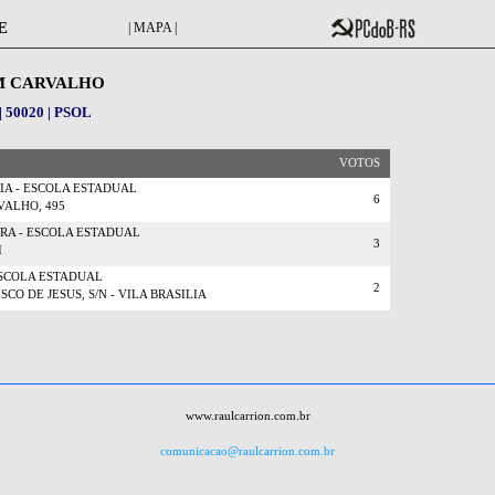
E
| MAPA |
M CARVALHO
50020 | PSOL
VOTOS
IA - ESCOLA ESTADUAL
6
VALHO, 495
IRA - ESCOLA ESTADUAL
3
I
ESCOLA ESTADUAL
2
O DE JESUS, S/N - VILA BRASILIA
www.raulcarrion.com.br
comunicacao@raulcarrion.com.br