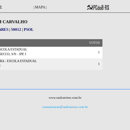
E
| MAPA |
M CARVALHO
ES | 50012 | PSOL
VOTOS
ESCOLA ESTADUAL
1
CCO, S/N - IPE I
IRA - ESCOLA ESTADUAL
1
I
www.raulcarrion.com.br
comunicacao@raulcarrion.com.br