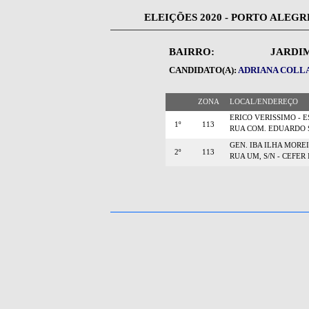
ELEIÇÕES 2020 - PORTO ALEGR
BAIRRO:
JARDI
CANDIDATO(A):
ADRIANA COLLAR
ZONA
LOCAL/ENDEREÇO
ERICO VERISSIMO - 
1º
113
RUA COM. EDUARDO SE
GEN. IBA ILHA MORE
2º
113
RUA UM, S/N - CEFER 