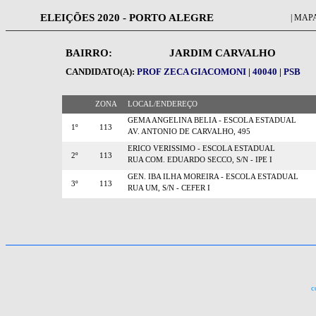
ELEIÇÕES 2020 - PORTO ALEGRE
| MAPA
BAIRRO:
JARDIM CARVALHO
CANDIDATO(A):
PROF ZECA GIACOMONI | 40040 | PSB
ZONA
LOCAL/ENDEREÇO
GEMA ANGELINA BELIA - ESCOLA ESTADUAL
1º
113
AV. ANTONIO DE CARVALHO, 495
ERICO VERISSIMO - ESCOLA ESTADUAL
2º
113
RUA COM. EDUARDO SECCO, S/N - IPE I
GEN. IBA ILHA MOREIRA - ESCOLA ESTADUAL
3º
113
RUA UM, S/N - CEFER I
c