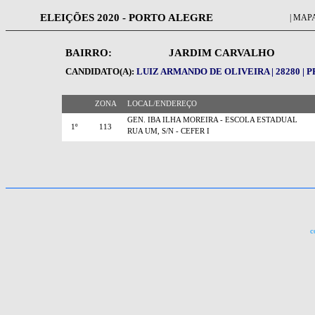
ELEIÇÕES 2020 - PORTO ALEGRE
| MAPA
BAIRRO:
JARDIM CARVALHO
CANDIDATO(A):
LUIZ ARMANDO DE OLIVEIRA | 28280 | 
ZONA
LOCAL/ENDEREÇO
GEN. IBA ILHA MOREIRA - ESCOLA ESTADUAL
1º
113
RUA UM, S/N - CEFER I
c