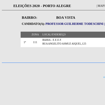
ELEIÇÕES 2020 - PORTO ALEGRE
| MAPA
BAIRRO:
BOA VISTA
CANDIDATO(A):
PROFESSOR GUILHERME TODESCHINI | 
ZONA
LOCAL/ENDEREÇO
BAHIA - E.E.E.F.
1º
111
RUA ANGELITO ASMUZ AIQUEL,125
c