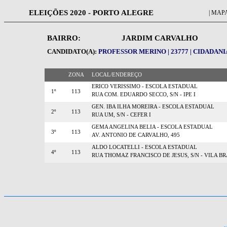
ELEIÇÕES 2020 - PORTO ALEGRE
| MAPA
BAIRRO:
JARDIM CARVALHO
CANDIDATO(A):
PROFESSOR MERINO | 23777 | CIDADANI
ZONA
LOCAL/ENDEREÇO
ERICO VERISSIMO - ESCOLA ESTADUAL
1º
113
RUA COM. EDUARDO SECCO, S/N - IPE I
GEN. IBA ILHA MOREIRA - ESCOLA ESTADUAL
2º
113
RUA UM, S/N - CEFER I
GEMA ANGELINA BELIA - ESCOLA ESTADUAL
3º
113
AV. ANTONIO DE CARVALHO, 495
ALDO LOCATELLI - ESCOLA ESTADUAL
4º
113
RUA THOMAZ FRANCISCO DE JESUS, S/N - VILA BR