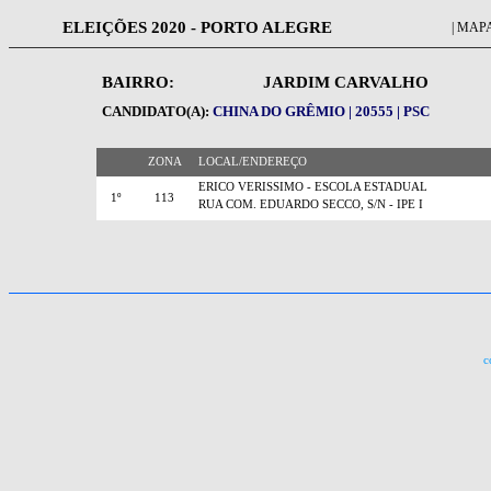
ELEIÇÕES 2020 - PORTO ALEGRE
| MAPA
BAIRRO:
JARDIM CARVALHO
CANDIDATO(A):
CHINA DO GRÊMIO | 20555 | PSC
ZONA
LOCAL/ENDEREÇO
ERICO VERISSIMO - ESCOLA ESTADUAL
1º
113
RUA COM. EDUARDO SECCO, S/N - IPE I
c