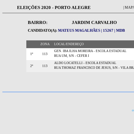
ELEIÇÕES 2020 - PORTO ALEGRE
| MAPA
BAIRRO:
JARDIM CARVALHO
CANDIDATO(A):
MATEUS MAGALHÃES | 15267 | MDB
ZONA
LOCAL/ENDEREÇO
GEN. IBA ILHA MOREIRA - ESCOLA ESTADUAL
1º
113
RUA UM, S/N - CEFER I
ALDO LOCATELLI - ESCOLA ESTADUAL
2º
113
RUA THOMAZ FRANCISCO DE JESUS, S/N - VILA BR
c