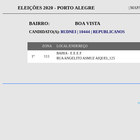
ELEIÇÕES 2020 - PORTO ALEGRE
| MAPA
BAIRRO:
BOA VISTA
CANDIDATO(A):
RUDNEI | 10444 | REPUBLICANOS
ZONA
LOCAL/ENDEREÇO
BAHIA - E.E.E.F.
1º
111
RUA ANGELITO ASMUZ AIQUEL,125
c