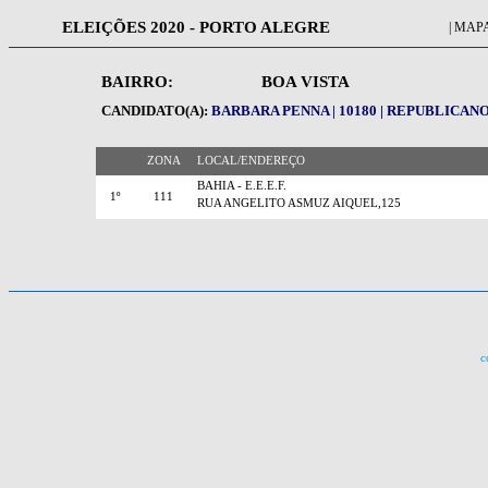
ELEIÇÕES 2020 - PORTO ALEGRE
| MAPA
BAIRRO:
BOA VISTA
CANDIDATO(A):
BARBARA PENNA | 10180 | REPUBLICAN
ZONA
LOCAL/ENDEREÇO
BAHIA - E.E.E.F.
1º
111
RUA ANGELITO ASMUZ AIQUEL,125
c