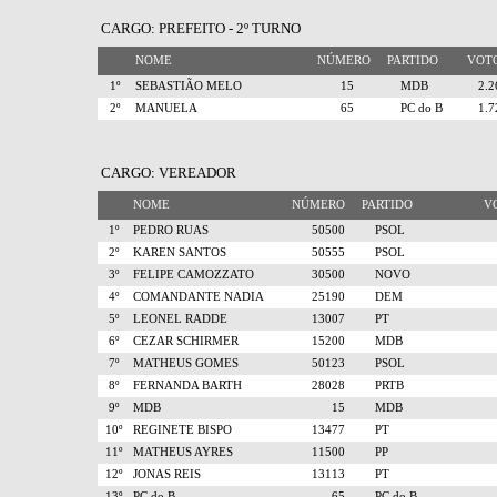
CARGO: PREFEITO - 2º TURNO
NOME
NÚMERO
PARTIDO
VO
1º
SEBASTIÃO MELO
15
MDB
2.
2º
MANUELA
65
PC do B
1.
CARGO: VEREADOR
NOME
NÚMERO
PARTIDO
V
1º
PEDRO RUAS
50500
PSOL
2º
KAREN SANTOS
50555
PSOL
3º
FELIPE CAMOZZATO
30500
NOVO
4º
COMANDANTE NADIA
25190
DEM
5º
LEONEL RADDE
13007
PT
6º
CEZAR SCHIRMER
15200
MDB
7º
MATHEUS GOMES
50123
PSOL
8º
FERNANDA BARTH
28028
PRTB
9º
MDB
15
MDB
10º
REGINETE BISPO
13477
PT
11º
MATHEUS AYRES
11500
PP
12º
JONAS REIS
13113
PT
13º
PC do B
65
PC do B