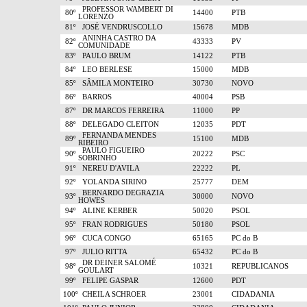
PROFESSOR WAMBERT DI
80º
14400
PTB
LORENZO
81º
JOSÉ VENDRUSCOLLO
15678
MDB
ANINHA CASTRO DA
82º
43333
PV
COMUNIDADE
83º
PAULO BRUM
14122
PTB
84º
LEO BERLESE
15000
MDB
85º
SÂMILA MONTEIRO
30730
NOVO
86º
BARROS
40004
PSB
87º
DR MARCOS FERREIRA
11000
PP
88º
DELEGADO CLEITON
12035
PDT
FERNANDA MENDES
89º
15100
MDB
RIBEIRO
PAULO FIGUEIRO
90º
20222
PSC
SOBRINHO
91º
NEREU D'AVILA
22222
PL
92º
YOLANDA SIRINO
25777
DEM
BERNARDO DEGRAZIA
93º
30000
NOVO
HOWES
94º
ALINE KERBER
50020
PSOL
95º
FRAN RODRIGUES
50180
PSOL
96º
CUCA CONGO
65165
PC do B
97º
JULIO RITTA
65432
PC do B
DR DEINER SALOMÉ
98º
10321
REPUBLICANOS
GOULART
99º
FELIPE GASPAR
12600
PDT
100º
CHEILA SCHROER
23001
CIDADANIA