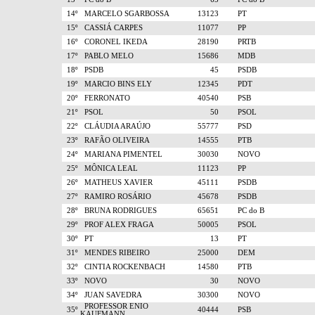
14º
MARCELO SGARBOSSA
13123
PT
15º
CASSIÁ CARPES
11077
PP
16º
CORONEL IKEDA
28190
PRTB
17º
PABLO MELO
15686
MDB
18º
PSDB
45
PSDB
19º
MARCIO BINS ELY
12345
PDT
20º
FERRONATO
40540
PSB
21º
PSOL
50
PSOL
22º
CLÁUDIA ARAÚJO
55777
PSD
23º
RAFÃO OLIVEIRA
14555
PTB
24º
MARIANA PIMENTEL
30030
NOVO
25º
MÔNICA LEAL
11123
PP
26º
MATHEUS XAVIER
45111
PSDB
27º
RAMIRO ROSÁRIO
45678
PSDB
28º
BRUNA RODRIGUES
65651
PC do B
29º
PROF ALEX FRAGA
50005
PSOL
30º
PT
13
PT
31º
MENDES RIBEIRO
25000
DEM
32º
CINTIA ROCKENBACH
14580
PTB
33º
NOVO
30
NOVO
34º
JUAN SAVEDRA
30300
NOVO
PROFESSOR ENIO
35º
40444
PSB
KAUFMANN