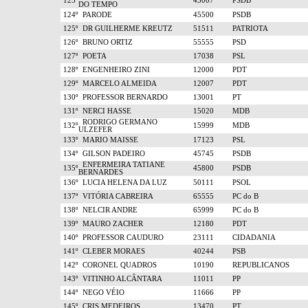
123º
45007
PSDB
DO TEMPO
124º
PARODE
45500
PSDB
125º
DR GUILHERME KREUTZ
51511
PATRIOTA
126º
BRUNO ORTIZ
55555
PSD
127º
POETA
17038
PSL
128º
ENGENHEIRO ZINI
12000
PDT
129º
MARCELO ALMEIDA
12007
PDT
130º
PROFESSOR BERNARDO
13001
PT
131º
NERCI HASSE
15020
MDB
RODRIGO GERMANO
132º
15999
MDB
ULZEFER
133º
MARIO MAISSE
17123
PSL
134º
GILSON PADEIRO
45745
PSDB
ENFERMEIRA TATIANE
135º
45800
PSDB
BERNARDES
136º
LUCIA HELENA DA LUZ
50111
PSOL
137º
VITÓRIA CABREIRA
65555
PC do B
138º
NELCIR ANDRE
65999
PC do B
139º
MAURO ZACHER
12180
PDT
140º
PROFESSOR CAUDURO
23111
CIDADANIA
141º
CLEBER MORAES
40244
PSB
142º
CORONEL QUADROS
10190
REPUBLICANOS
143º
VITINHO ALCÂNTARA
11011
PP
144º
NEGO VÉIO
11666
PP
145º
CRIS MEDEIROS
13470
PT