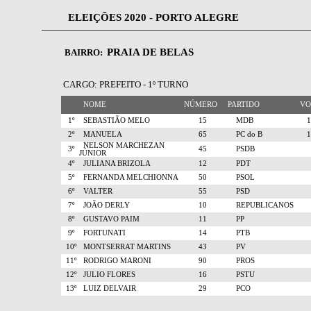
ELEIÇÕES 2020 - PORTO ALEGRE
PRAIA DE BELAS
BAIRRO:
CARGO: PREFEITO - 1º TURNO
NOME
NÚMERO
PARTIDO
V
1º
SEBASTIÃO MELO
15
MDB
2º
MANUELA
65
PC do B
NELSON MARCHEZAN
3º
45
PSDB
JÚNIOR
4º
JULIANA BRIZOLA
12
PDT
5º
FERNANDA MELCHIONNA
50
PSOL
6º
VALTER
55
PSD
7º
JOÃO DERLY
10
REPUBLICANOS
8º
GUSTAVO PAIM
11
PP
9º
FORTUNATI
14
PTB
10º
MONTSERRAT MARTINS
43
PV
11º
RODRIGO MARONI
90
PROS
12º
JULIO FLORES
16
PSTU
13º
LUIZ DELVAIR
29
PCO