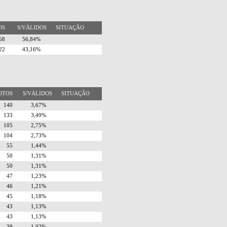
TOS
S/VÁLIDOS
SITUAÇÃO
268
56,84%
722
43,16%
OTOS
S/VÁLIDOS
SITUAÇÃO
140
3,67%
133
3,49%
105
2,75%
104
2,73%
55
1,44%
50
1,31%
50
1,31%
47
1,23%
46
1,21%
45
1,18%
43
1,13%
43
1,13%
39
1,02%