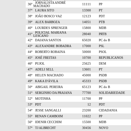
JORNALISTA ANDRÉ
36º
11111
PP
MACHADO
37º
LAURA SITO
13300
PT
38º
JOÃO BOSCO VAZ
12123
PDT
39º
ALEX BARBOZA
14051
PTB
40º
LOURDES SPRENGER
15800
MDB
POLICIAL MARIANA
41º
28040
PRTB
LESCANO
42º
DAIANA SANTOS
65020
PC do B
43º
ALEXANDRE BOBADRA
17000
PSL
44º
ROBERTO ROBAINA
50000
PSOL
45º
JOSÉ FREITAS
10700
REPUBLICANOS
46º
PUJOL
25625
DEM
47º
ADELI SELL
13601
PT
48º
HELEN MACHADO
45000
PSDB
49º
KAKA D'ÁVILA
45333
PSDB
50º
ABIGAIL PEREIRA
65123
PC do B
51º
SERGINHO DA PRAIANA
77700
SOLIDARIEDADE
52º
MOTINHA
11700
PP
53º
PDT
12
PDT
54º
JESSE SANGALLI
23200
CIDADANIA
55º
RENAN CAMBOIM
11022
PP
56º
IDENIR CECCHIM
15500
MDB
57º
TJ ALBRECHT
30456
NOVO