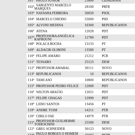
101º
PAULO JUNIOR
23800
CIDADANIA
SARGENTO MARCELO
102º
28100
PRTB
MARQUES
103º
NATASHA FERREIRA
50050
PSOL
104º
MARCELO CHIODO
55000
PSD
105º
ALVONI MEDINA
10300
REPUBLICANOS
106º
ATENA
12028
PDT
PROFESSORA ANGÉLICA
107º
12789
PDT
KAFROUNI
108º
POLACA ROCHA
13133
PT
109º
ALDACIR OLIBONI
13580
PT
110º
FELIPE AMARO
21212
PCB
111º
TESSARO
25123
DEM
112º
PROFESSOR AMARAL
30111
NOVO
113º
REPUBLICANOS
10
REPUBLICANOS
114º
TAMI ASO
10800
REPUBLICANOS
115º
PROFESSOR PEDRO FELICE
12009
PDT
116º
WILTON ARAÚJO
12021
PDT
117º
FELIPE CHAGAS
12999
PDT
118º
LIDIO SANTOS
13456
PT
119º
ANDRE TUIM
14211
PTB
120º
CIRILO FAE
14979
PTB
PROFESSOR GUILHERME
121º
25500
DEM
TODESCHINI
122º
GREG SCHNEIDER
30123
NOVO
PAULO BORGES O HOMEM