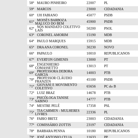
58º
MAURO PINHEIRO
22007
PL
59º
MARCOS
23000
CIDADANIA
60º
UH FABIANO
45077
PSDB
MOISÉS BARBOZA
61º
45900
PSDB
MALUCO DO BEM
NÓS MANDATO COLETIVO
62º
50200
PSOL
LAÍS
63º
CORONEL AMORIM
15190
MDB
64º
PAULO MARQUES
15915
MDB
65º
DRA ANA CORONEL
30230
NOVO
66º
PAPAULO
10010
REPUBLICANOS
67º
EVERTON GIMENIS
13000
PT
ENGENHEIRO
68º
13013
PT
COMASSETTO
PROFESSORA DEBORA
69º
14003
PTB
GARCIA
PROFESSOR CLÁUDIO
70º
45100
PSDB
FRANZEN
GIOVANI E MOVIMENTO
71º
65656
PC do B
COLETIVO
72º
LUIZ BRAZ
14678
PTB
PSICÓLOGA TANISE
73º
14777
PTB
SABINO
74º
MESTRE PELÉ
17358
PSL
TIA CARMEN - MULHERES
75º
22336
PL
LIVRES
76º
FABIO BRITZ
23003
CIDADANIA
77º
COMISSÁRIO ZOTTIS
23197
CIDADANIA
78º
BARBARA PENNA
10180
REPUBLICANOS
79º
JOSÉ ANTONIO CELIA
11633
PP