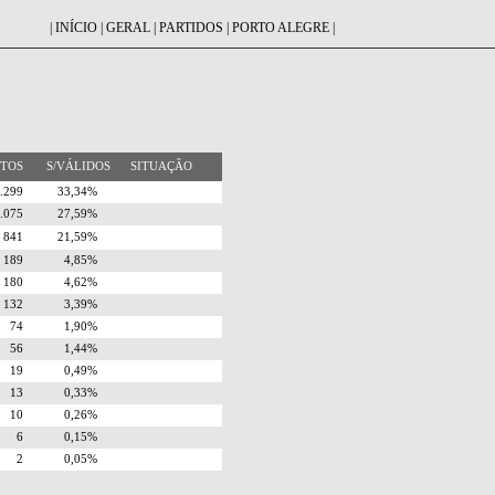
|
INÍCIO
|
GERAL
|
PARTIDOS
|
PORTO ALEGRE
|
OTOS
S/VÁLIDOS
SITUAÇÃO
1.299
33,34%
1.075
27,59%
841
21,59%
189
4,85%
180
4,62%
132
3,39%
74
1,90%
56
1,44%
19
0,49%
13
0,33%
10
0,26%
6
0,15%
2
0,05%