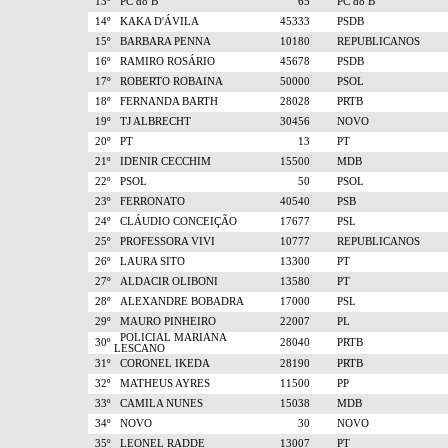
13º
PC do B
65
PC do B
14º
KAKA D'ÁVILA
45333
PSDB
15º
BARBARA PENNA
10180
REPUBLICANOS
16º
RAMIRO ROSÁRIO
45678
PSDB
17º
ROBERTO ROBAINA
50000
PSOL
18º
FERNANDA BARTH
28028
PRTB
19º
TJ ALBRECHT
30456
NOVO
20º
PT
13
PT
21º
IDENIR CECCHIM
15500
MDB
22º
PSOL
50
PSOL
23º
FERRONATO
40540
PSB
24º
CLÁUDIO CONCEIÇÃO
17677
PSL
25º
PROFESSORA VIVI
10777
REPUBLICANOS
26º
LAURA SITO
13300
PT
27º
ALDACIR OLIBONI
13580
PT
28º
ALEXANDRE BOBADRA
17000
PSL
29º
MAURO PINHEIRO
22007
PL
POLICIAL MARIANA
30º
28040
PRTB
LESCANO
31º
CORONEL IKEDA
28190
PRTB
32º
MATHEUS AYRES
11500
PP
33º
CAMILA NUNES
15038
MDB
34º
NOVO
30
NOVO
35º
LEONEL RADDE
13007
PT