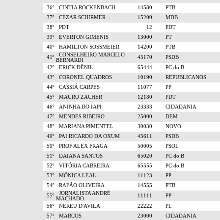
36º
CINTIA ROCKENBACH
14580
PTB
37º
CEZAR SCHIRMER
15200
MDB
38º
PDT
12
PDT
39º
EVERTON GIMENIS
13000
PT
40º
HAMILTON SOSSMEIER
14200
PTB
CONSELHEIRO MARCELO
41º
45170
PSDB
BERNARDI
42º
ERICK DÊNIL
65444
PC do B
43º
CORONEL QUADROS
10190
REPUBLICANOS
44º
CASSIÁ CARPES
11077
PP
45º
MAURO ZACHER
12180
PDT
46º
ANINHA DO IAPI
23333
CIDADANIA
47º
MENDES RIBEIRO
25000
DEM
48º
MARIANA PIMENTEL
30030
NOVO
49º
PAI RICARDO DA OXUM
45611
PSDB
50º
PROF ALEX FRAGA
50005
PSOL
51º
DAIANA SANTOS
65020
PC do B
52º
VITÓRIA CABREIRA
65555
PC do B
53º
MÔNICA LEAL
11123
PP
54º
RAFÃO OLIVEIRA
14555
PTB
JORNALISTA ANDRÉ
55º
11111
PP
MACHADO
56º
NEREU D'AVILA
22222
PL
57º
MARCOS
23000
CIDADANIA