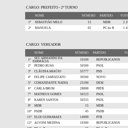
CARGO: PREFEITO - 2º TURNO
NOME
NÚMERO
PARTIDO
VO
1º
SEBASTIÃO MELO
15
MDB
2.
2º
MANUELA
65
PC do B
1.
CARGO: VEREADOR
NOME
NÚMERO
PARTIDO
V
SEU ARMANDO DA
1º
10100
REPUBLICANOS
FARMÁCIA
2º
PEDRO RUAS
50500
PSOL
3º
CLÁUDIA ARAÚJO
55777
PSD
4º
FELIPE CAMOZZATO
30500
NOVO
5º
COMANDANTE NADIA
25190
DEM
6º
CARLA BRUM
28888
PRTB
7º
MATHEUS GOMES
50123
PSOL
8º
KAREN SANTOS
50555
PSOL
9º
MDB
15
MDB
10º
PSDB
45
PSDB
11º
ELOI GUIMARAES
14999
PTB
12º
ALVONI MEDINA
10300
REPUBLICANOS