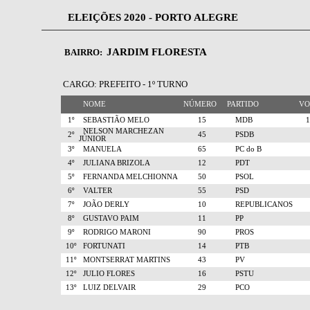
ELEIÇÕES 2020 - PORTO ALEGRE
JARDIM FLORESTA
BAIRRO:
CARGO: PREFEITO - 1º TURNO
NOME
NÚMERO
PARTIDO
V
1º
SEBASTIÃO MELO
15
MDB
NELSON MARCHEZAN
2º
45
PSDB
JÚNIOR
3º
MANUELA
65
PC do B
4º
JULIANA BRIZOLA
12
PDT
5º
FERNANDA MELCHIONNA
50
PSOL
6º
VALTER
55
PSD
7º
JOÃO DERLY
10
REPUBLICANOS
8º
GUSTAVO PAIM
11
PP
9º
RODRIGO MARONI
90
PROS
10º
FORTUNATI
14
PTB
11º
MONTSERRAT MARTINS
43
PV
12º
JULIO FLORES
16
PSTU
13º
LUIZ DELVAIR
29
PCO