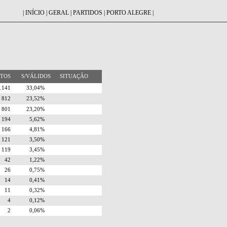
|
INÍCIO
|
GERAL
|
PARTIDOS
|
PORTO ALEGRE
|
OTOS
S/VÁLIDOS
SITUAÇÃO
1.141
33,04%
812
23,52%
801
23,20%
194
5,62%
166
4,81%
121
3,50%
119
3,45%
42
1,22%
26
0,75%
14
0,41%
11
0,32%
4
0,12%
2
0,06%