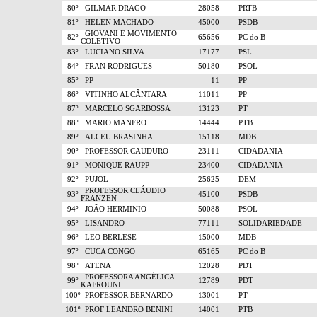
80º
GILMAR DRAGO
28058
PRTB
81º
HELEN MACHADO
45000
PSDB
GIOVANI E MOVIMENTO
82º
65656
PC do B
COLETIVO
83º
LUCIANO SILVA
17177
PSL
84º
FRAN RODRIGUES
50180
PSOL
85º
PP
11
PP
86º
VITINHO ALCÂNTARA
11011
PP
87º
MARCELO SGARBOSSA
13123
PT
88º
MARIO MANFRO
14444
PTB
89º
ALCEU BRASINHA
15118
MDB
90º
PROFESSOR CAUDURO
23111
CIDADANIA
91º
MONIQUE RAUPP
23400
CIDADANIA
92º
PUJOL
25625
DEM
PROFESSOR CLÁUDIO
93º
45100
PSDB
FRANZEN
94º
JOÃO HERMINIO
50088
PSOL
95º
LISANDRO
77111
SOLIDARIEDADE
96º
LEO BERLESE
15000
MDB
97º
CUCA CONGO
65165
PC do B
98º
ATENA
12028
PDT
PROFESSORA ANGÉLICA
99º
12789
PDT
KAFROUNI
100º
PROFESSOR BERNARDO
13001
PT
101º
PROF LEANDRO BENINI
14001
PTB