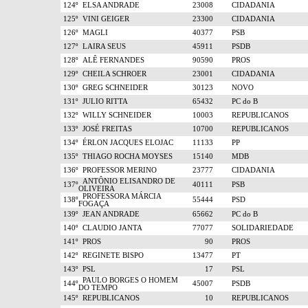
124º
ELSA ANDRADE
23008
CIDADANIA
125º
VINI GEIGER
23300
CIDADANIA
126º
MAGLI
40377
PSB
127º
LAIRA SEUS
45911
PSDB
128º
ALÊ FERNANDES
90590
PROS
129º
CHEILA SCHROER
23001
CIDADANIA
130º
GREG SCHNEIDER
30123
NOVO
131º
JULIO RITTA
65432
PC do B
132º
WILLY SCHNEIDER
10003
REPUBLICANOS
133º
JOSÉ FREITAS
10700
REPUBLICANOS
134º
ÉRLON JACQUES ELOJAC
11133
PP
135º
THIAGO ROCHA MOYSES
15140
MDB
136º
PROFESSOR MERINO
23777
CIDADANIA
ANTÔNIO ELISANDRO DE
137º
40111
PSB
OLIVEIRA
PROFESSORA MÁRCIA
138º
55444
PSD
FOGAÇA
139º
JEAN ANDRADE
65662
PC do B
140º
CLAUDIO JANTA
77077
SOLIDARIEDADE
141º
PROS
90
PROS
142º
REGINETE BISPO
13477
PT
143º
PSL
17
PSL
PAULO BORGES O HOMEM
144º
45007
PSDB
DO TEMPO
145º
REPUBLICANOS
10
REPUBLICANOS