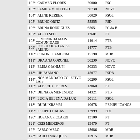
102º
CARMEN FLORES
20000
PSC
103º
SÂMILA MONTEIRO
30730
NOVO
104º
ALINE KERBER
50020
PSOL
105º
BRUNO ORTIZ
55555
PSD
106º
BRUNA RODRIGUES
65651
PC do B
107º
ADELI SELL
13601
PT
SIMONINHA MAIS
108º
14014
PTB
COMUNIDADE
PSICÓLOGA TANISE
109º
14777
PTB
SABINO
110º
CORONEL AMORIM
15190
MDB
111º
DRA ANA CORONEL
30230
NOVO
112º
ELISA GIANLUPI
30333
NOVO
113º
UH FABIANO
45077
PSDB
NÓS MANDATO COLETIVO
114º
50200
PSOL
LAÍS
115º
ALBERTO TERRES
13060
PT
116º
DIENARA MENENDEZ
14321
PTB
117º
LUCIA HELENA DA LUZ
50111
PSOL
118º
DUDU KRAMM
10678
REPUBLICANOS
119º
FELIPE CHAGAS
12999
PDT
120º
HOSANA PICCARDI
13100
PT
121º
CRIS MEDEIROS
13470
PT
122º
PABLO MELO
15686
MDB
123º
PAULO MARQUES
15915
MDB