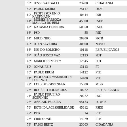
58º
JESSE SANGALLI
23200
CIDADANIA
59º
PAULO MEIRA
25117
DEM
PROFESSOR ENIO
60º
40444
PSB
KAUFMANN
MOISÉS BARBOZA
61º
45900
PSDB
MALUCO DO BEM
62º
NATASHA FERREIRA
50050
PSOL
63º
PSD
55
PSD
64º
MIUDINHO
28200
PRTB
65º
JUAN SAVEDRA
30300
NOVO
66º
NEI DO BOLICHO
10118
REPUBLICANOS
67º
JOÃO BOSCO VAZ
12123
PDT
68º
MARCIO BINS ELY
12345
PDT
69º
JONAS REIS
13113
PT
70º
PAULO BRUM
14122
PTB
PROFESSOR WAMBERT DI
71º
14400
PTB
LORENZO
72º
LOURDES SPRENGER
15800
MDB
73º
ROGÉRIO RODRIGUES
10222
REPUBLICANOS
PAULO FIGUEIRO
74º
20222
PSC
SOBRINHO
75º
ABIGAIL PEREIRA
65123
PC do B
76º
ROTH DA ACESSIBILIDADE
45612
PSDB
77º
PTB
14
PTB
78º
CIRILO FAE
14979
PTB
79º
FABIO BRITZ
23003
CIDADANIA