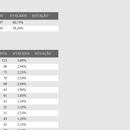
TOS
S/VÁLIDOS
SITUAÇÃO
197
60,74%
420
39,26%
OTOS
S/VÁLIDOS
SITUAÇÃO
123
3,69%
98
2,94%
75
2,25%
70
2,10%
68
2,04%
63
1,89%
61
1,83%
53
1,59%
51
1,53%
51
1,53%
43
1,29%
41
1,23%