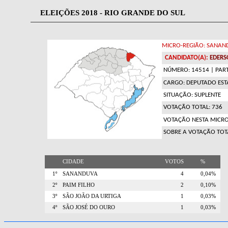
ELEIÇÕES 2018 - RIO GRANDE DO SUL
MICRO-REGIÃO: SANAN
CANDIDATO(A):
EDERS
NÚMERO: 14514
| PART
CARGO: DEPUTADO ES
SITUAÇÃO: SUPLENTE
VOTAÇÃO TOTAL: 736
VOTAÇÃO NESTA MICRO
SOBRE A VOTAÇÃO TOT
CIDADE
VOTOS
%
1º
SANANDUVA
4
0,04%
2º
PAIM FILHO
2
0,10%
3º
SÃO JOÃO DA URTIGA
1
0,03%
4º
SÃO JOSÉ DO OURO
1
0,03%